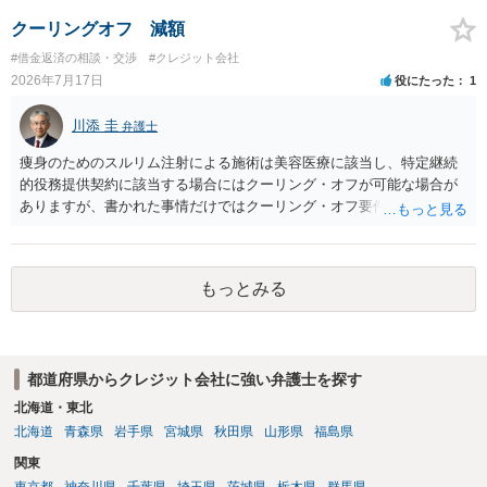
クーリングオフ 減額
#借金返済の相談・交渉
#クレジット会社
2026年7月17日
役にたった
1
川添 圭
弁護士
痩身のためのスルリム注射による施術は美容医療に該当し、特定継続
的役務提供契約に該当する場合にはクーリング・オフが可能な場合が
ありますが、書かれた事情だけではクーリング・オフ要件を満たして
いるかどうか（そもそも特定継続的役務提供契約に該当するかどう
か）が不明です。仮に特定継続的役務提供契約に該当する場合には、
クーリング・オフができない場合でも中途解約は可能ですが、この点
もっとみる
も含めて、最寄りの消費生活センターで詳しい資料をもとに相談して
いただいた方がよいでしょう。
都道府県からクレジット会社に強い弁護士を探す
北海道・東北
北海道
青森県
岩手県
宮城県
秋田県
山形県
福島県
関東