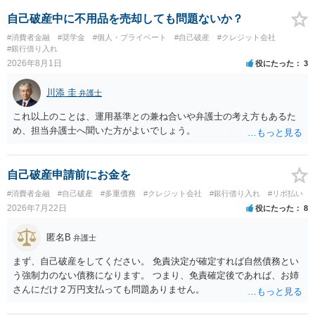
なって相談し、善後策を考えることをお勧めします。
自己破産中に不用品を売却しても問題ないか？
#消費者金融
#奨学金
#個人・プライベート
#自己破産
#クレジット会社
#銀行借り入れ
2026年8月1日
役にたった
3
川添 圭
弁護士
これ以上のことは、運用基準との兼ね合いや弁護士の考え方もあるた
め、担当弁護士へ聞いた方がよいでしょう。
自己破産申請前にお金を
#消費者金融
#自己破産
#多重債務
#クレジット会社
#銀行借り入れ
#リボ払い
2026年7月22日
役にたった
8
匿名B
弁護士
まず、自己破産をしてください。 免責決定が確定すれば自然債務とい
う強制力のない債務になります。 つまり、免責確定後であれば、お姉
さんにだけ２万円支払っても問題ありません。