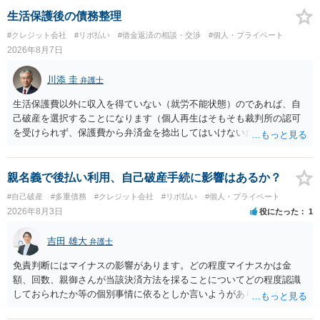
生活保護後の債務整理
#クレジット会社
#リボ払い
#借金返済の相談・交渉
#個人・プライベート
2026年8月7日
川添 圭
弁護士
生活保護費以外に収入を得ていない（就労不能状態）のであれば、自
己破産を選択することになります（個人再生はそもそも裁判所の認可
を受けられず、保護費から弁済金を捻出してはいけないため任意整理
という選択肢もありません）。法テラスの法律扶助を利用すれば弁護
士費用は法テラスが負担し、裁判所の予納金等も法テラスが援助して
くれるため、弁護士へ自己破産を任せれば解決します。
親名義で後払い利用、自己破産手続に影響はあるか？
#自己破産
#多重債務
#クレジット会社
#リボ払い
#個人・プライベート
2026年8月3日
役にたった
1
吉田 雄大
弁護士
免責判断にはマイナスの影響があります。どの程度マイナスかは金
額、回数、親御さんが当該決済方法を採ることについてどの程度認識
しておられたか等の個別事情に依るとしか言いようがありません。 と
もあれ、依頼しておられる弁護士さんに直ちに具体的状況をお伝えに