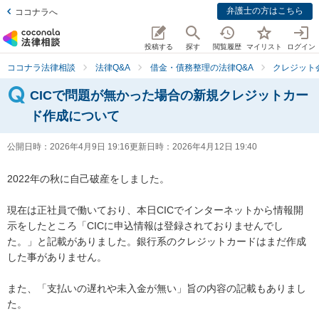
弁護士の方はこちら
ココナラへ
投稿する
探す
閲覧履歴
マイリスト
ログイン
ココナラ法律相談
法律Q&A
借金・債務整理の法律Q&A
クレジット
CICで問題が無かった場合の新規クレジットカー
ド作成について
公開日時：
2026年4月9日 19:16
更新日時：
2026年4月12日 19:40
2022年の秋に自己破産をしました。

現在は正社員で働いており、本日CICでインターネットから情報開
示をしたところ「CICに申込情報は登録されておりませんでし
た。」と記載がありました。銀行系のクレジットカードはまだ作成
した事がありません。

また、「支払いの遅れや未入金が無い」旨の内容の記載もありまし
た。
