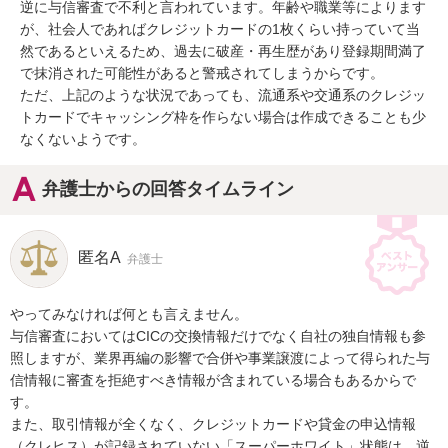
逆に与信審査で不利と言われています。年齢や職業等によります
が、社会人であればクレジットカードの1枚くらい持っていて当
然であるといえるため、過去に破産・再生歴があり登録期間満了
で抹消された可能性があると警戒されてしまうからです。

ただ、上記のような状況であっても、流通系や交通系のクレジッ
トカードでキャッシング枠を作らない場合は作成できることも少
なくないようです。
弁護士からの回答タイムライン
匿名A
弁護士
やってみなければ何とも言えません。

与信審査においてはCICの交換情報だけでなく自社の独自情報も参
照しますが、業界再編の影響で合併や事業譲渡によって得られた与
信情報に審査を拒絶すべき情報が含まれている場合もあるからで
す。

また、取引情報が全くなく、クレジットカードや貸金の申込情報
（クレヒス）が記録されていない「スーパーホワイト」状態は、逆