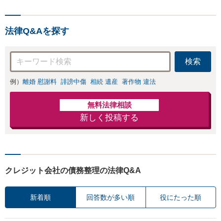
法律Q&Aを探す
検索
例）
離婚 慰謝料
誹謗中傷
相続 遺産
著作物 違法
無料法律相談
新しく投稿する
クレジット会社の債務整理の法律Q&A
新着順
回答数が多い順
役にたった順