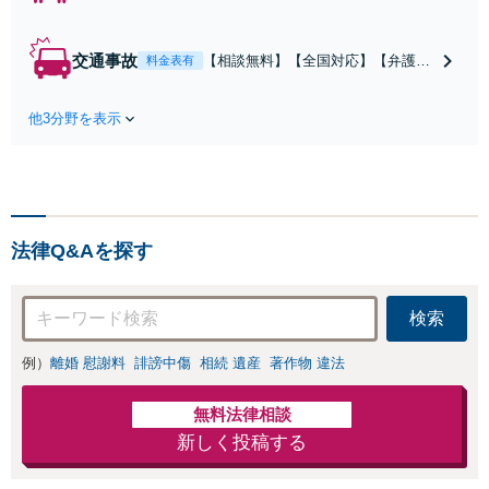
慰謝料/離婚/婚姻費用/財産
分与/監護権/養育費/親権/子
の引き渡し、解決実績が豊
交通事故
【相談無料】【全国対応】【弁護士
料金表有
富
費用特約利用可】交渉から訴訟まで
対応/後遺障害等級・過失割合・主婦
他3分野を表示
休損・評価損等、正当な賠償が得ら
れるようにサポート
法律Q&Aを探す
検索
例）
離婚 慰謝料
誹謗中傷
相続 遺産
著作物 違法
無料法律相談
新しく投稿する