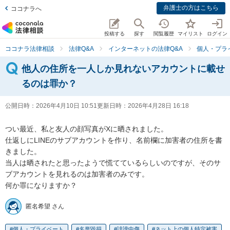
弁護士の方はこちら
ココナラへ
投稿する
探す
閲覧履歴
マイリスト
ログイン
ココナラ法律相談
法律Q&A
インターネットの法律Q&A
個人・プラ
他人の住所を一人しか見れないアカウントに載せ
るのは罪か？
公開日時：
2026年4月10日 10:51
更新日時：
2026年4月28日 16:18
つい最近、私と友人の顔写真がXに晒されました。

仕返しにLINEのサブアカウントを作り、名前欄に加害者の住所を書
きました。

当人は晒されたと思ったようで慌てているらしいのですが、そのサ
ブアカウントを見れるのは加害者のみです。

何か罪になりますか？
匿名希望 さん
個人・プライベート
名誉毀損
誹謗中傷
ネット上の個人特定被害