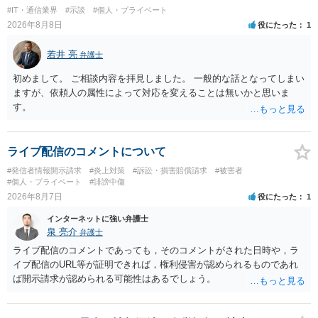
#IT・通信業界
#示談
#個人・プライベート
2026年8月8日
役にたった
1
若井 亮
弁護士
初めまして。 ご相談内容を拝見しました。 一般的な話となってしまい
ますが、依頼人の属性によって対応を変えることは無いかと思いま
す。
ライブ配信のコメントについて
#発信者情報開示請求
#炎上対策
#訴訟・損害賠償請求
#被害者
#個人・プライベート
#誹謗中傷
2026年8月7日
役にたった
1
インターネットに強い弁護士
泉 亮介
弁護士
ライブ配信のコメントであっても，そのコメントがされた日時や，ラ
イブ配信のURL等が証明できれば，権利侵害が認められるものであれ
ば開示請求が認められる可能性はあるでしょう。