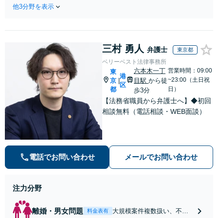
作成などの相続問題に豊富な実績
実績多数。川崎地域に根ざ
他3分野を表示
があります。安心・信頼・丁寧を
した弁護士として、あなた
心がけ，質の高いリーガルサービ
の人生の再スタートを全力
スを目指しております。
で後押しします。
三村 勇人
弁護士
東京都
ベリーベスト法律事務所
六本木一丁
営業時間：09:00
東
港
~23:00（土日祝
京
目駅
から徒
|
区
都
日）
歩3分
【法務省職員から弁護士へ】◆初回
相談無料（電話相談・WEB面談）
電話でお問い合わせ
メールでお問い合わせ
注力分野
離婚・男女問題
大規模案件複数扱い、不貞
料金表有