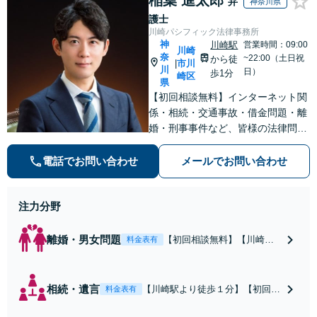
弁
神奈川県
護士
川崎パシフィック法律事務所
神
川崎駅
営業時間：09:00
川崎
奈
~22:00（土日祝
から徒
市川
|
川
日）
歩1分
崎区
県
【初回相談無料】インターネット関
係・相続・交通事故・借金問題・離
婚・刑事事件など、皆様の法律問題
を解決すべく、親身になって取り組
みます。クチコミ・リピーターの方
電話でお問い合わせ
メールでお問い合わせ
も多数。お気軽にお問い合わせ下さ
い。
注力分野
離婚・男女問題
【初回相談無料】【川崎駅
料金表有
徒歩1分】不貞行為の慰謝料
（請求された／請求した
い）・熟年離婚・年金分
相続・遺言
【川崎駅より徒歩１分】【初回相
料金表有
割・婚姻費用・養育費・財
談無料】遺産相続トラブルや遺言
産分与・離婚の慰謝料など