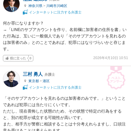
神奈川県
>
川崎市川崎区
インターネットに注力する弁護士
何か罪になりますか？

→「LINEのサブアカウントを作り、名前欄に加害者の住所を書」い
た行為は、互いに一般個人であり「そのサブアカウントを見れるの
は加害者のみ」とのことであれば、犯罪にはなりづらいかと存じま
す。
2026年4月10日 10:51
役に立った
0
三村 勇人
弁護士
東京都
>
港区
インターネットに注力する弁護士
「そのサブアカウントを見れるのは加害者のみです。」ということ
であれば犯罪には当たりにくいです。

ただし、現在畏怖した状態のため、その状態で特定の行為をする
と、別の犯罪が成立する可能性が高いです。

また、相手方が警察に相談することは十分考えれらますし、口頭注
意を受けることは考えられます。
