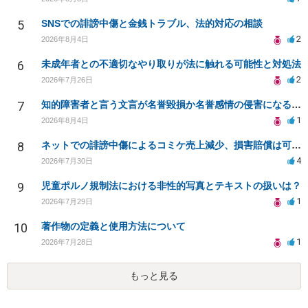
5
SNSでの誹謗中傷と金銭トラブル、法的対応の相談
2
2026年8月4日
6
未成年者との不適切なやり取りが法に触れる可能性と対処法
2
2026年7月26日
7
知的障害者と言う文言が名誉毀損か名誉感情の侵害になるか教えてほしい。
1
2026年8月4日
8
ネットでの誹謗中傷によるコミケ売上減少、損害賠償は可能か？
4
2026年7月30日
9
児童ポルノ規制法における非性的写真とテキストの扱いは？
1
2026年7月29日
10
著作物の定義と使用方法について
1
2026年7月28日
もっと見る