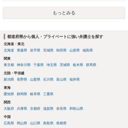
が生まれた日より五年以上前の日に生まれた者に限る。）は、一年以
下の拘禁刑又は五十万円以下の罰金に処する。 一 威迫し、偽計を用
もっとみる
い又は誘惑して面会を要求すること。 二 拒まれたにもかかわらず、
反復して面会を要求すること。 三 金銭その他の利益を供与し、又は
その申込み若しくは約束をして面会を要求すること。 2前項の罪を犯
し、よってわいせつの目的で当該十六歳未満の者と面会をした者は、
都道府県から個人・プライベートに強い弁護士を探す
二年以下の拘禁刑又は百万円以下の罰金に処する。
北海道・東北
北海道
青森県
岩手県
宮城県
秋田県
山形県
福島県
関東
東京都
神奈川県
千葉県
埼玉県
茨城県
栃木県
群馬県
北陸・甲信越
新潟県
長野県
山梨県
石川県
富山県
福井県
東海
愛知県
静岡県
岐阜県
三重県
関西
大阪府
兵庫県
京都府
滋賀県
奈良県
和歌山県
中国
広島県
岡山県
山口県
鳥取県
島根県