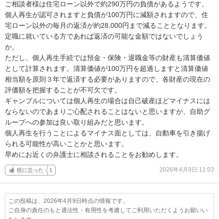
ご相談者様は住宅ローン以外で約290万円の負債があるようです。

個人再生が認可されますと負債が100万円に減額されますので、住
宅ローン以外の毎月の返済が約28,000円まで減ることとなります。
定職に就いている方であれば返済の可能な金額ではないでしょう
か。

ただし、個人再生手続では預金・保険・退職金等の財産も清算価値
として計算されます。清算価値が100万円を超過しますと清算価値
相当額を原則３年で返済する必要がありますので、各財産の現在の
評価額を把握することが不可欠です。

ギャンブルについては個人再生の場合は自己破産ほどマイナスには
ならないのであまりご心配されることはないと思いますが、自助グ
ループへの参加は良い取り組みだと思います。

個人再生を行うことによるマイナス面としては、自動車を引き揚げ
られる可能性が高いことかと思います。

早めにお近くの弁護士に相談されることをお勧めします。
2026年4月9日 11:03
役に立った
1
この投稿は、2026年4月9日時点の情報です。
ご自身の責任のもと適法性・有用性を考慮してご利用いただくようお願いい