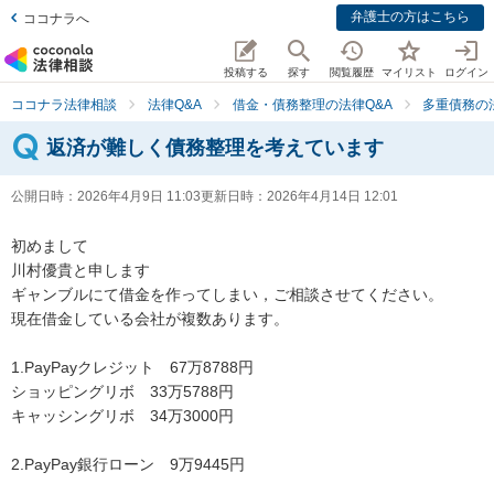
弁護士の方はこちら
ココナラへ
投稿する
探す
閲覧履歴
マイリスト
ログイン
ココナラ法律相談
法律Q&A
借金・債務整理の法律Q&A
多重債務の
返済が難しく債務整理を考えています
公開日時：
2026年4月9日 11:03
更新日時：
2026年4月14日 12:01
初めまして

川村優貴と申します

ギャンブルにて借金を作ってしまい，ご相談させてください。

現在借金している会社が複数あります。

1.PayPayクレジット　67万8788円

ショッピングリボ　33万5788円

キャッシングリボ　34万3000円

2.PayPay銀行ローン　9万9445円
