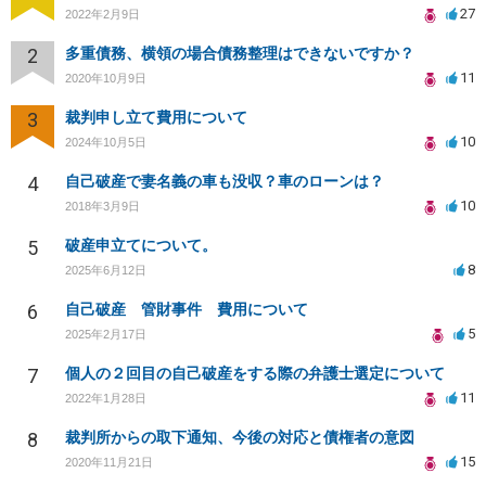
27
2022年2月9日
2
多重債務、横領の場合債務整理はできないですか？
11
2020年10月9日
3
裁判申し立て費用について
10
2024年10月5日
4
自己破産で妻名義の車も没収？車のローンは？
10
2018年3月9日
5
破産申立てについて。
8
2025年6月12日
6
自己破産 管財事件 費用について
5
2025年2月17日
7
個人の２回目の自己破産をする際の弁護士選定について
11
2022年1月28日
8
裁判所からの取下通知、今後の対応と債権者の意図
15
2020年11月21日