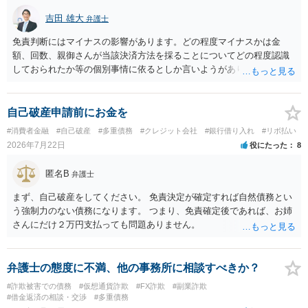
吉田 雄大
弁護士
免責判断にはマイナスの影響があります。どの程度マイナスかは金
額、回数、親御さんが当該決済方法を採ることについてどの程度認識
しておられたか等の個別事情に依るとしか言いようがありません。 と
もあれ、依頼しておられる弁護士さんに直ちに具体的状況をお伝えに
なって相談し、善後策を考えることをお勧めします。
自己破産申請前にお金を
#消費者金融
#自己破産
#多重債務
#クレジット会社
#銀行借り入れ
#リボ払い
2026年7月22日
役にたった
8
匿名B
弁護士
まず、自己破産をしてください。 免責決定が確定すれば自然債務とい
う強制力のない債務になります。 つまり、免責確定後であれば、お姉
さんにだけ２万円支払っても問題ありません。
弁護士の態度に不満、他の事務所に相談すべきか？
#詐欺被害での債務
#仮想通貨詐欺
#FX詐欺
#副業詐欺
#借金返済の相談・交渉
#多重債務