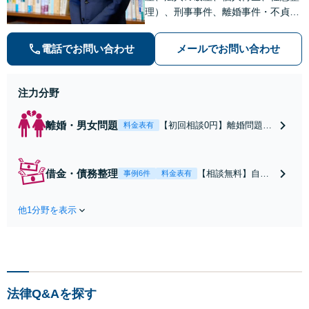
理）、刑事事件、離婚事件・不貞問
題、交通事故、遺産相続の相談料は
無料です。弁護士への相談をご検討
電話でお問い合わせ
メールでお問い合わせ
の方は、お気軽にお問い合わせくだ
さい。
注力分野
離婚・男女問題
【初回相談0円】離婚問題の
料金表有
お悩みは一人で抱え込ま
ず、まずはご相談くださ
い。協議や調停、不貞の慰
借金・債務整理
【相談無料】自己
事例6件
料金表有
謝料請求などでお困りの方
破産、会社の破
は、私にお任せを。知識と
産、個人再生で多
経験による交渉力でスムー
他1分野を表示
数の解決実績。借
ズな解決ができるよう全力
金は後ろめたいも
でサポートします。
のでありません。
弁護士へ相談する
ことが生活再建の
近道です。トラブ
法律Q&Aを探す
ルは抱え込まず、