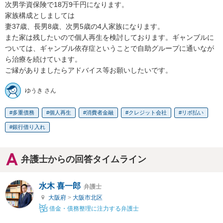
次男学資保険で18万9千円になります。

家族構成としましては

妻37歳、長男8歳、次男5歳の4人家族になります。

また家は残したいので個人再生を検討しております。ギャンブルに
ついては、ギャンブル依存症ということで自助グループに通いなが
ら治療を続けています。

ご縁がありましたらアドバイス等お願いしたいです。
ゆうき さん
多重債務
個人再生
消費者金融
クレジット会社
リボ払い
銀行借り入れ
弁護士からの回答タイムライン
水木 喜一郎
弁護士
大阪府
>
大阪市北区
借金・債務整理に注力する弁護士