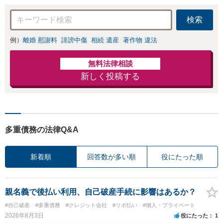
早めにご相談を。
検索
例）
離婚 慰謝料
誹謗中傷
相続 遺産
著作物 違法
無料法律相談
新しく投稿する
多重債務の法律Q&A
新着順
回答数が多い順
役にたった順
親名義で後払い利用、自己破産手続に影響はあるか？
#自己破産
#多重債務
#クレジット会社
#リボ払い
#個人・プライベート
2026年8月3日
役にたった
1