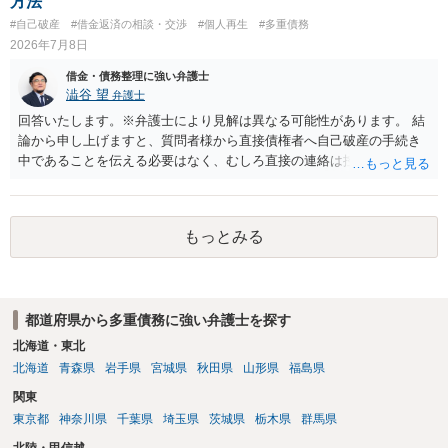
方法
す。
#自己破産
#借金返済の相談・交渉
#個人再生
#多重債務
2026年7月8日
借金・債務整理に強い弁護士
澁谷 望
弁護士
回答いたします。※弁護士により見解は異なる可能性があります。 結
論から申し上げますと、質問者様から直接債権者へ自己破産の手続き
中であることを伝える必要はなく、むしろ直接の連絡は控えるべきと
いうのが私見です。 すでに弁護士へ都度報告されているのであれば、
弁護士からその債権者へ受任通知を送付してもらうのが原則となりま
す。ご自身で直接連絡をしてしまうと、債権者から強い口調で返済を
もっとみる
迫られたり、不適切な約束をさせられたりしてトラブルに発展するリ
スクがあるためおすすめできません。
都道府県から多重債務に強い弁護士を探す
北海道・東北
北海道
青森県
岩手県
宮城県
秋田県
山形県
福島県
関東
東京都
神奈川県
千葉県
埼玉県
茨城県
栃木県
群馬県