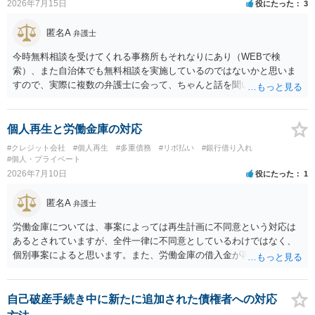
2026年7月15日
役にたった
3
匿名A
弁護士
今時無料相談を受けてくれる事務所もそれなりにあり（WEBで検
索）、また自治体でも無料相談を実施しているのではないかと思いま
すので、実際に複数の弁護士に会って、ちゃんと話を聞いてくれる
方、高圧的ではない方に相談した方が良いでしょう。その弁護士の方
はそもそも事案を把握できていないようですので、御相談の案件につ
いては弁護士として能力不足なのかもしれません。相手にしない方が
個人再生と労働金庫の対応
良いと思います。ただ、仮想通貨詐欺の被害回復は現実的には難しい
#クレジット会社
#個人再生
#多重債務
#リボ払い
#銀行借り入れ
かもしれません。
#個人・プライベート
2026年7月10日
役にたった
1
匿名A
弁護士
労働金庫については、事案によっては再生計画に不同意という対応は
あるとされていますが、全件一律に不同意としているわけではなく、
個別事案によると思います。また、労働金庫の借入金が再生債権の総
額の過半数を超えていない場合には、不同意でも過度に気にする必要
はありません。労働金庫には、書面決議への同意について確認や根回
しをしておけば、問題にならないことも少なくないのではないかと思
自己破産手続き中に新たに追加された債権者への対応
います。個人再生の経験豊富な弁護士へ相談されればよいと思いま