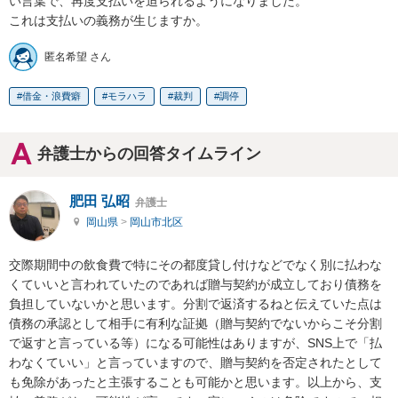
い言葉で、再度支払いを迫られるようになりました。

これは支払いの義務が生じますか。
匿名希望 さん
借金・浪費癖
モラハラ
裁判
調停
弁護士からの回答タイムライン
肥田 弘昭
弁護士
岡山県
>
岡山市北区
交際期間中の飲食費で特にその都度貸し付けなどでなく別に払わな
くていいと言われていたのであれば贈与契約が成立しており債務を
負担していないかと思います。分割で返済するねと伝えていた点は
債務の承認として相手に有利な証拠（贈与契約でないからこそ分割
で返すと言っている等）になる可能性はありますが、SNS上で「払
わなくていい」と言っていますので、贈与契約を否定されたとして
も免除があったと主張することも可能かと思います。以上から、支