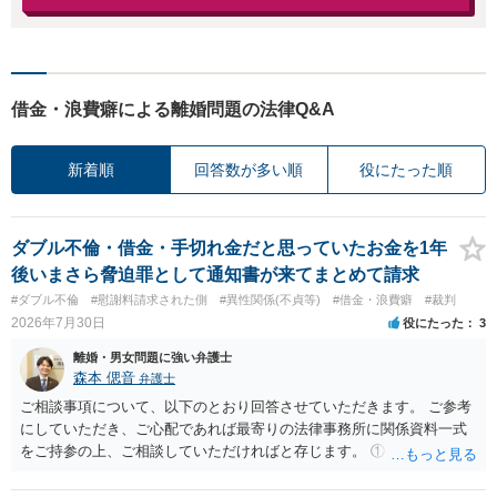
借金・浪費癖による離婚問題の法律Q&A
新着順
回答数が多い順
役にたった順
ダブル不倫・借金・手切れ金だと思っていたお金を1年
後いまさら脅迫罪として通知書が来てまとめて請求
#ダブル不倫
#慰謝料請求された側
#異性関係(不貞等)
#借金・浪費癖
#裁判
2026年7月30日
役にたった
3
離婚・男女問題に強い弁護士
森本 偲音
弁護士
ご相談事項について、以下のとおり回答させていただきます。 ご参考
にしていただき、ご心配であれば最寄りの法律事務所に関係資料一式
をご持参の上、ご相談していただければと存じます。 ① このLINEの
流れを見る限り、100万円は貸付金ではなく、手切れ金・和解金と評価
される可能性はあるのか ⇒LINEを含む１００万円の貸付に至るまでの