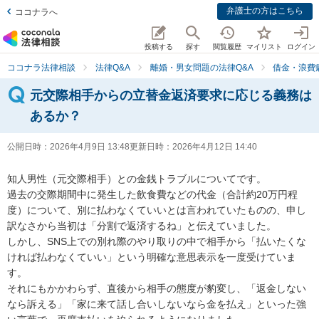
弁護士の方はこちら
ココナラへ
投稿する
探す
閲覧履歴
マイリスト
ログイン
ココナラ法律相談
法律Q&A
離婚・男女問題の法律Q&A
借金・浪費
元交際相手からの立替金返済要求に応じる義務は
あるか？
公開日時：
2026年4月9日 13:48
更新日時：
2026年4月12日 14:40
知人男性（元交際相手）との金銭トラブルについてです。

過去の交際期間中に発生した飲食費などの代金（合計約20万円程
度）について、別に払わなくていいとは言われていたものの、申し
訳なさから当初は「分割で返済するね」と伝えていました。

しかし、SNS上での別れ際のやり取りの中で相手から「払いたくな
ければ払わなくていい」という明確な意思表示を一度受けていま
す。

それにもかかわらず、直後から相手の態度が豹変し、「返金しない
なら訴える」「家に来て話し合いしないなら金を払え」といった強