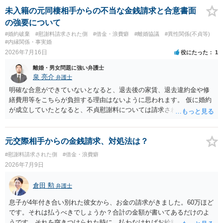
やり取り等の経緯、誓約書の内容等を踏まえて、関係を清算するため
未入籍の元同棲相手からの不当な金銭請求と合意書面
の 金銭であったと評価される可能性はあると考えます。 ② 「今後一
の強要について
切関与しないなら100万円振り込む」というLINEや誓約書は、裁判上
#婚約破棄
#慰謝料請求された側
#借金・浪費癖
#離婚協議
#異性関係(不貞等)
どの程度証拠価値があるのか ⇒前後のやり取りや誓約書の具体的内容
#内縁関係・事実婚
を見ない限り、具体的な判断はできませんが、一定の証拠価値はある
2026年7月16日
役にたった
1
と考えます。 ③ 借用書があっても、後から100万円を貸付扱いに変更
離婚・男女問題に強い弁護士
することは認められるのか。 ⇒おそらく１００万円は不当利得（受け
泉 亮介
弁護士
取る正当な権利がないのに利益を取得した）として返還請求されてい
るものかと推察しますので、 貸金返還ではないかと存じます。 ④ 私
明確な合意ができていないとなると、退去後の家賃、退去違約金や修
は現在、収入も不安定で貯金もなくリボ払い借金が既に約100万あり。
繕費用等をこちらが負担する理由はないように思われます。 仮に婚約
今年に再婚したが主人はお金に厳しい為、一括で220万円を支払う事は
が成立していたとなると、不貞慰謝料については請求される可能性が
困難 仮に裁判で敗訴した場合でも、分割払いになる可能性はあります
あるため検討しておく必要があるでしょう。 弁護士を立てる予定であ
か。 ⇒判決となり敗訴してしまった場合は、強制執行により不動産等
れば早めに弁護士に相談し、弁護士から回答をさせると良いでしょ
の財産を差し押さえられ、そこから債権回収が図られることになりま
う。
元交際相手からの金銭請求、対処法は？
すが、 和解であれば柔軟な解決が可能ですので、その場合は分割払
#慰謝料請求された側
#借金・浪費癖
いにより支払うことも十分可能です。 ⑤ このような事情であれば、私
2026年7月9日
は120万円のみ和解交渉を続けるべきでしょうか。 ⇒ご相談者様の認
識を前提にすれば、１００万円も含めて返済する必要はないと考えら
倉田 勲
弁護士
れるため、 120万円のみについて交渉を続けることがベターかと存じ
ます。
息子が4年付き合い別れた彼女から、お金の請求がきました。60万ほど
です。それは払うべきでしょうか？合計の金額が書いてあるだけのよ
うです。それを突きつけられた時に、払わなければお給料の差し押さ