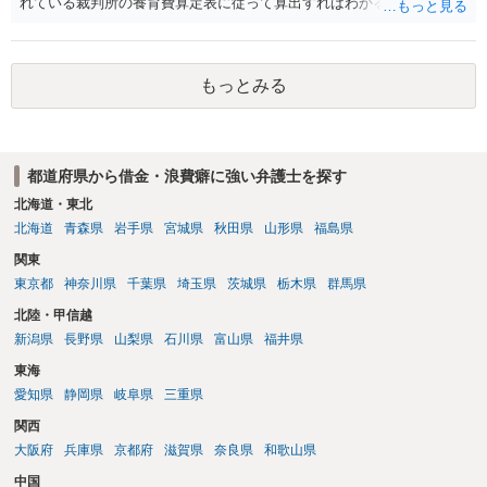
れている裁判所の養育費算定表に従って算出すればわかるかと思いま
す。住宅ローンについては、債務者であれば債権者に確認すると良い
です。ご参考にしてください。
もっとみる
都道府県から借金・浪費癖に強い弁護士を探す
北海道・東北
北海道
青森県
岩手県
宮城県
秋田県
山形県
福島県
関東
東京都
神奈川県
千葉県
埼玉県
茨城県
栃木県
群馬県
北陸・甲信越
新潟県
長野県
山梨県
石川県
富山県
福井県
東海
愛知県
静岡県
岐阜県
三重県
関西
大阪府
兵庫県
京都府
滋賀県
奈良県
和歌山県
中国