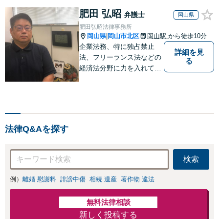
肥田 弘昭
弁護士
岡山県
肥田弘昭法律事務所
岡山県
岡山市北区
岡山駅
から徒歩10分
|
企業法務、特に独占禁止
詳細を見
法、フリーランス法などの
る
経済法分野に力を入れてい
ます！！！
法律Q&Aを探す
検索
例）
離婚 慰謝料
誹謗中傷
相続 遺産
著作物 違法
無料法律相談
新しく投稿する