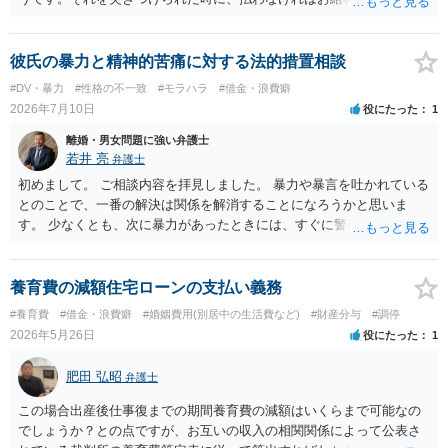
えをするからと言われたそうです。先ずは何をすれば良いでしょう
か？ →金額の内訳が不明であればそもそも支払うべきものか判断でき
ませんので、まずは内訳を聞くことでしょう。 なお、給料の差し押さ
彼氏の暴力と精神的苦痛に対する法的措置相談
えについては、その前段として裁判手続きを経る必要がありますの
#DV・暴力
#性格の不一致
#モラハラ
#借金・浪費癖
で、支払いしない場合でも直ちに給料の差し押さえはできません。
2026年7月10日
役にたった
1
離婚・男女問題に強い弁護士
若井 亮
弁護士
初めまして。 ご相談内容を拝見しました。 暴力や暴言を吐かれている
とのことで、一番の解決は関係を解消することになろうかと思いま
す。 少なくとも、次に暴力があったときには、すぐに警察に通報する
ようにしてください。 書面で警告する、約束事を書面化することもで
きますが、法的に拘束するものではなく、突発的な攻撃を防げるもの
ではありません。 ご自身の身の安全を確保することを第一とするよう
養育費の減額住宅ローンの支払い義務
にしてください。
#養育費
#借金・浪費癖
#婚姻費用(別居中の生活費など)
#財産分与
#調停
2026年5月26日
役にたった
1
肥田 弘昭
弁護士
この場合出産後仕事復までの期間養育費の減額はいくらまで可能なの
でしょうか？との点ですが、お互いの収入の相関関係によって公表さ