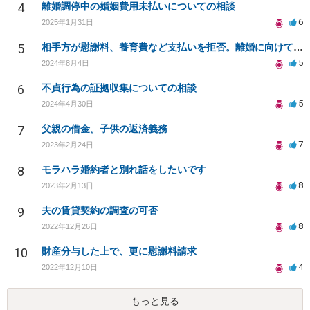
4
離婚調停中の婚姻費用未払いについての相談
6
2025年1月31日
5
相手方が慰謝料、養育費など支払いを拒否。離婚に向けてどうすればいいかアドバイスいただきたい。
5
2024年8月4日
6
不貞行為の証拠収集についての相談
5
2024年4月30日
7
父親の借金。子供の返済義務
7
2023年2月24日
8
モラハラ婚約者と別れ話をしたいです
8
2023年2月13日
9
夫の賃貸契約の調査の可否
8
2022年12月26日
10
財産分与した上で、更に慰謝料請求
4
2022年12月10日
もっと見る