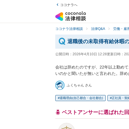
ココナラへ
ココナラ法律相談
法律Q&A
労働・雇用
退職後の未取得有給休暇
公開日時：
2026年4月10日 12:28
更新日時：
20
会社は辞めたのですが、22年以上勤め
いのかと聞いたが無いと言われた。辞め
ふくちゃん さん
退職理由(自己都合・会社都合)
正社員・契
ベストアンサーに選ばれた