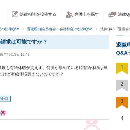
法律相談を投稿する
弁護士を探す
法律Q
の法律Q&A
退職理由(自己都合・会社都合)の法律Q&A
法律Q&A「退職
の請求は可能ですか？
退職
Q&
26年4月13日 12:43
1
て1度も有給休暇が貰えず、何度か勤めている時有給休暇は無
たけど有給休暇貰えないのですか？
2
約社員
3
回答
4