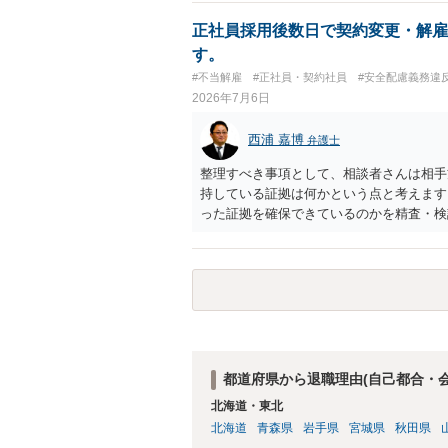
正社員採用後数日で契約変更・解雇
す。
#不当解雇
#正社員・契約社員
#安全配慮義務違
2026年7月6日
西浦 嘉博
弁護士
整理すべき事項として、相談者さんは相手
持している証拠は何かという点と考えます
った証拠を確保できているのかを精査・検
思われます。 上記、ご参考ください。
都道府県から退職理由(自己都合・
北海道・東北
北海道
青森県
岩手県
宮城県
秋田県