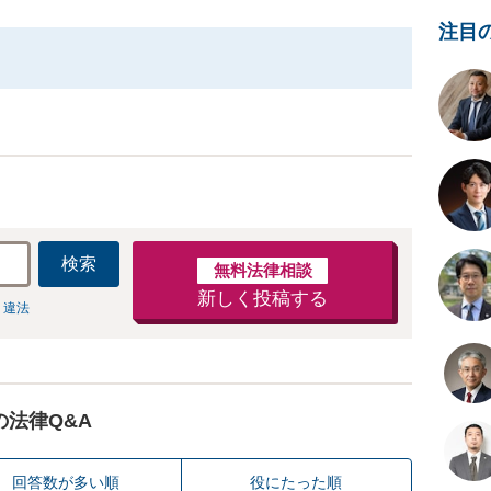
注目
検索
無料法律相談
新しく投稿する
 違法
の法律Q&A
回答数が多い順
役にたった順