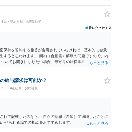
正社員・契約社員
#退職勧奨
役にたった
2
密保持を誓約する趣旨が含意されていなければ、基本的に合意
生すると思われます。 契約（合意書）解釈の問題ですので、内
についてお聞きになりたい場合、最寄りの法律事務所で相談され
の給与請求は可能か？
ワハラ
#正社員・契約社員
されて記載したのなら、 自らの意思（希望）で退職したことに
聴かせられる場での相談をおすすめします。