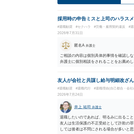
採用時の申告ミスと上司のハラスメ
#退職勧奨
#セクハラ
#労働・雇用契約違反
#
2026年7月31日
匿名A
弁護士
ご相談の内容は個別具体的事情を確認しな
弁護士に個別相談をされることをお薦めし
友人が会社と共謀し給与明細改ざん
#退職勧奨
#退職代行
#退職理由(自己都合・会社
2026年7月24日
井上 祐司
弁護士
退職したいのであれば、明るみに出ること
友人は生活保護の不正受給として詐欺の罪
しては後者は不問にされる場合が多いと思