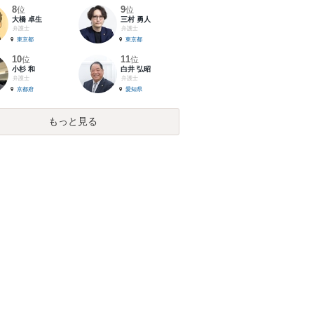
8
9
位
位
大橋 卓生
三村 勇人
弁護士
弁護士
東京都
東京都
10
11
位
位
小杉 和
白井 弘昭
弁護士
弁護士
京都府
愛知県
もっと見る