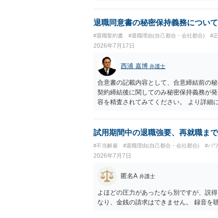
退職同意書の秘密保持義務について
#退職誓約書
#退職理由(自己都合・会社都合)
#
2026年7月17日
西浦 嘉博
弁護士
合意書の記載内容として、合意締結前の秘
契約締結後に関してのみ秘密保持義務が発
容を精査されてみてください。 より詳細
ることを検討ください。
試用期間中の退職強要、再就職まで
#不当解雇
#退職理由(自己都合・会社都合)
#パ
2026年7月7日
匿名A
弁護士
よほどの圧力があったなら別ですが、説得
なり、金銭の請求はできません。 録音を