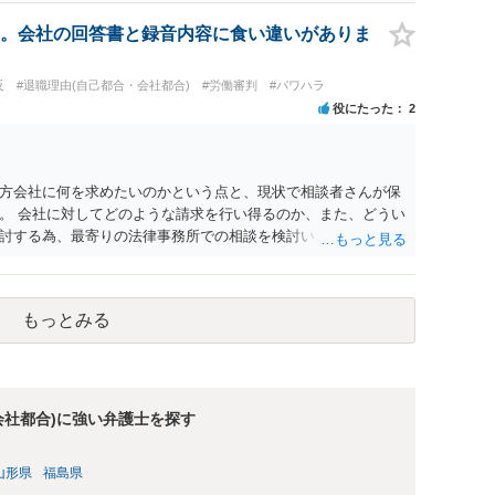
。会社の回答書と録音内容に食い違いがありま
反
#退職理由(自己都合・会社都合)
#労働審判
#パワハラ
役にたった
2
方会社に何を求めたいのかという点と、現状で相談者さんが保
。 会社に対してどのような請求を行い得るのか、また、どうい
討する為、最寄りの法律事務所での相談を検討いただければと
もっとみる
会社都合)に強い弁護士を探す
山形県
福島県