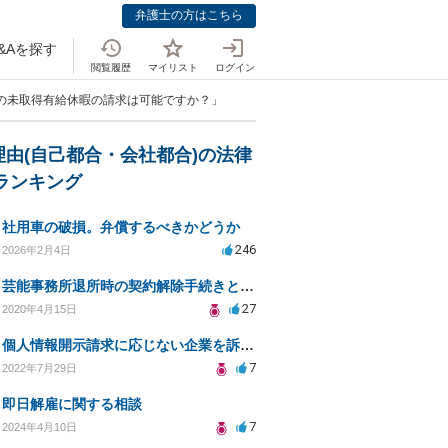
弁護士の方はこちら
&Aを探す
閲覧履歴
マイリスト
ログイン
後の未取得有給休暇の請求は可能ですか？」
理由(自己都合・会社都合)の法律
Aランキング
社用車の破損。弁償するべきかどうか
246
2026年2月4日
芸能事務所退所時の契約解除手続きと注意事項
27
2020年4月15日
個人情報開示請求に応じない企業を訴えたい
7
2022年7月29日
即日解雇に関する相談
7
2024年4月10日