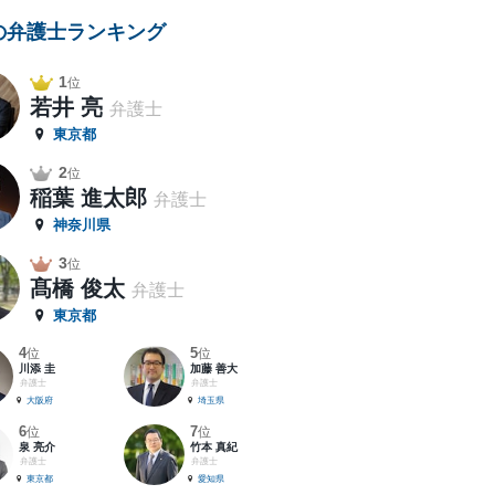
の弁護士ランキング
1
位
若井 亮
弁護士
東京都
2
位
稲葉 進太郎
弁護士
神奈川県
3
位
髙橋 俊太
弁護士
東京都
4
5
位
位
川添 圭
加藤 善大
弁護士
弁護士
大阪府
埼玉県
6
7
位
位
泉 亮介
竹本 真紀
弁護士
弁護士
東京都
愛知県