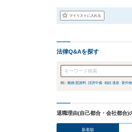
マイリストに入れる
法律Q&Aを探す
例）
離婚 慰謝料
誹謗中傷
相続 遺産
著作物
退職理由(自己都合・会社都合)
新着順