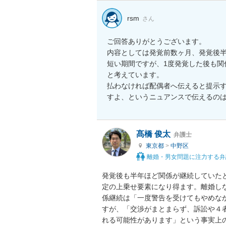
rsm
さん
ご回答ありがとうございます。

内容としては発覚前数ヶ月、発覚後半
短い期間ですが、1度発覚した後も関
と考えています。

払わなければ配偶者へ伝えると提示す
すよ、というニュアンスで伝えるの
髙橋 俊太
弁護士
東京都
>
中野区
離婚・男女問題に注力する弁
発覚後も半年ほど関係が継続していた
定の上乗せ要素になり得ます。離婚し
係継続は「一度警告を受けてもやめな
すが、「交渉がまとまらず、訴訟や４
れる可能性があります」という事実上