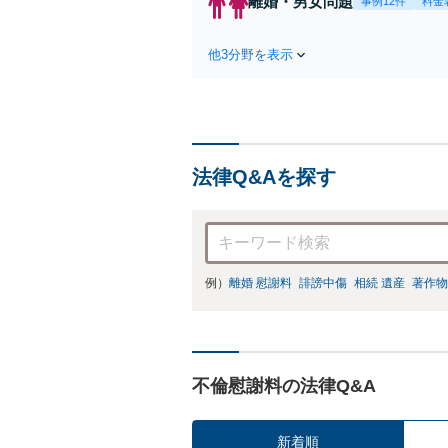
離婚・男女問題
事例12件
料金
件
他3分野を表示
法律Q&Aを探す
例）
離婚 慰謝料
誹謗中傷
相続 遺産
著作物
不倫慰謝料の法律Q&A
新着順