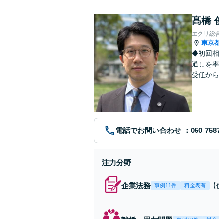
髙橋 
エクリ総
東京
◆初回相
通しを率
受任から
ます。 
電話でお問い合わせ
注力分野
企業法務
【
事例11件
料金表有
応
決
を