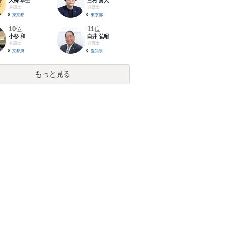
大橋 卓生
三村 勇人
弁護士
弁護士
東京都
東京都
10
11
位
位
小杉 和
白井 弘昭
弁護士
弁護士
京都府
愛知県
もっと見る