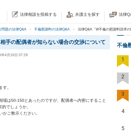
法律相談を投稿する
弁護士を探す
法律Q
女問題の法律Q&A
不倫慰謝料の法律Q&A
法律Q&A「W不倫の慰謝料請求
に相手の配偶者が知らない場合の交渉について
不倫
6年4月16日 07:29
1
2
す。

3
場は50-150とあったのですが、配偶者へ内密にすること
実的でしょうか。

4
いかご教示ください。
5