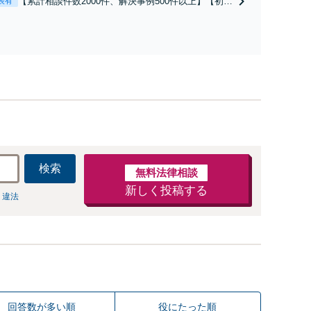
【累計相談件数2000件、解決事例500件以上】【初回
表有
も対応OK】
相談（電話・WEB）無料】「オーダーメイドの解決
策を提示」依頼者様の話を丁寧にうかがい、どんな
不安があるのか、何を解決したいのかを正確に読み
取ります。【東京都在住以外の方も対応】
検索
無料法律相談
新しく投稿する
 違法
回答数が多い順
役にたった順