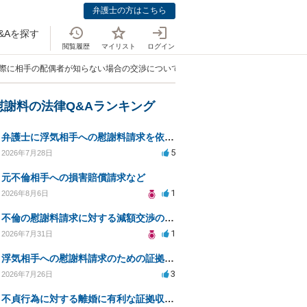
弁護士の方はこちら
&Aを探す
閲覧履歴
マイリスト
ログイン
の際に相手の配偶者が知らない場合の交渉について」
慰謝料の法律Q&Aランキング
弁護士に浮気相手への慰謝料請求を依頼する費用相場は？
5
2026年7月28日
元不倫相手への損害賠償請求など
1
2026年8月6日
不倫の慰謝料請求に対する減額交渉の可能性と対策
1
2026年7月31日
浮気相手への慰謝料請求のための証拠集めと探偵選び
3
2026年7月26日
不貞行為に対する離婚に有利な証拠収集方法と法的手続きについて