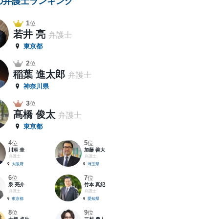
の弁護士ランキング
1
位
若井 亮
弁護士
東京都
2
位
稲葉 進太郎
弁護士
神奈川県
3
位
髙橋 俊太
弁護士
東京都
4
5
位
位
川添 圭
加藤 善大
弁護士
弁護士
大阪府
埼玉県
6
7
位
位
泉 亮介
竹本 真紀
弁護士
弁護士
東京都
愛知県
8
9
位
位