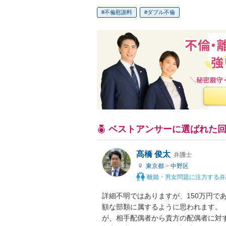
不倫慰謝料
ダブル不倫
ベストアンサーに選ばれた
髙橋 俊太
弁護士
東京都
>
中野区
離婚・男女問題に注力する弁
詳細不明ではありますが、150万円で
額な部類に属するように思われます。
が、相手配偶者から貴方の配偶者に対