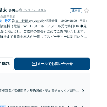
俊太
弁護士
インタビューを見る
東京都
合法律事務所
都
中野区
東中野駅
から徒歩5分
営業時間：10:00~18:00（平日）
|
談無料（電話・WEB・メール）／メール受付終日OK ◆見
直にお伝えし、ご依頼の要否も含めてご案内いたします。
解決まで弁護士本人が一貫してスピーディーに対応いたし
◆累計相談2000件以上・解決実績500件以上
メールでお問い合わせ
債権回収／労働問題／契約関係・契約書チェック／裁判対
】取引先とのトラブル・会社内のトラブルなど、事後の解
だけでなく予防法務までワンストップで対応！顧問弁護士
お探しの方もご相談ください！【顧問経験豊富】【個別案