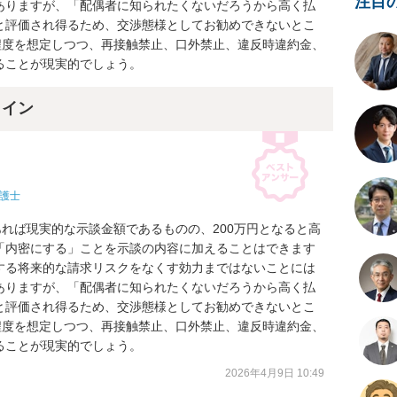
注目
ありますが、「配偶者に知られたくないだろうから高く払
と評価され得るため、交渉態様としてお勧めできないとこ
程度を想定しつつ、再接触禁止、口外禁止、違反時違約金、
ることが現実的でしょう。
ライン
護士
あれば現実的な示談金額であるものの、200万円となると高
「内密にする」ことを示談の内容に加えることはできます
する将来的な請求リスクをなくす効力まではないことには
ありますが、「配偶者に知られたくないだろうから高く払
と評価され得るため、交渉態様としてお勧めできないとこ
程度を想定しつつ、再接触禁止、口外禁止、違反時違約金、
ることが現実的でしょう。
2026年4月9日 10:49