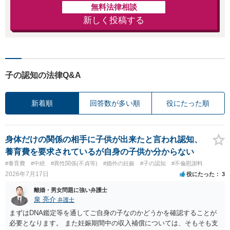
無料法律相談
新しく投稿する
子の認知の法律Q&A
新着順
回答数が多い順
役にたった順
身体だけの関係の相手に子供が出来たと言われ認知、
養育費を要求されているが自身の子供か分からない
#養育費
#中絶
#異性関係(不貞等)
#婚外の妊娠
#子の認知
#不倫慰謝料
2026年7月17日
役にたった
3
離婚・男女問題に強い弁護士
泉 亮介
弁護士
まずはDNA鑑定等を通してご自身の子なのかどうかを確認することが
必要となります。 また妊娠期間中の収入補償については、そもそも支