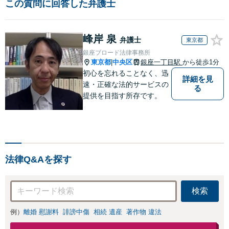
この質問に回答した弁護士
峰岸 泉
弁護士
東京都
銀座ブロード法律事務所
東京都
中央区
銀座一丁目駅
から徒歩1分
|
初心を忘れることなく、迅
詳細を見
速・正確な法的サービスの
る
提供を目指す所存です。
法律Q&Aを探す
検索
例）
離婚 慰謝料
誹謗中傷
相続 遺産
著作物 違法