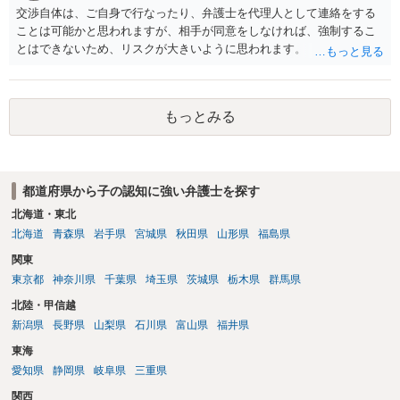
財産分与をしたいということだと思われます。 原則として、財産分与
交渉自体は、ご自身で行なったり、弁護士を代理人として連絡をする
は、結婚した後に離婚した場合、 結婚期間中に築いた財産を、原則と
ことは可能かと思われますが、相手が同意をしなければ、強制するこ
して半分ずつ分けるものですから、 結婚していない場合は、財産分与
とはできないため、リスクが大きいように思われます。
の必要はありません。 婚約解消の場合は、財産分与は認められませ
ん。 ただ、内縁関係にあって、それを解消した場合は、財産分与が認
められます。 仮に財産分与が必要だとしても （ご記載の内容だけでは
判断できませんがおそらく財産分与が必要な可能性は低いと思います
もっとみる
が。）、 財産分与は、その同居期間について認められるものですの
で、 財産分与の対象となる財産は、わずかだと思われます。 （マンシ
ョンを例にとると、マンション自体が財産分与の対象になるのではな
く、 マンションの価値と残ローンの差額が財産分与の対象になり得ま
都道府県から子の認知に強い弁護士を探す
す。） （なお、財産分与が問題になるとしても、例えば、自動車を息
北海道・東北
子さんがそれまでの貯金で購入した場合は、 そもそも、財産分与の対
北海道
青森県
岩手県
宮城県
秋田県
山形県
福島県
象にはなりません。） ３ 裁判になった場合にどうすべきか 養育費や
財産分与に争いがある場合は、調停・審判になりますが、 その場合
関東
は、弁護士にご依頼になり、必要な主張をしていくといいですよ。 ご
東京都
神奈川県
千葉県
埼玉県
茨城県
栃木県
群馬県
質問に対する回答は以上ですが、可能であれば、ご依頼になるかは別
北陸・甲信越
にして、お近くの弁護士に直接相談されて、今後の対応についてアド
新潟県
長野県
山梨県
石川県
富山県
福井県
バイスを求めることをおすすめいたします。 ご参考にしていただけま
すと幸いです。
東海
愛知県
静岡県
岐阜県
三重県
関西