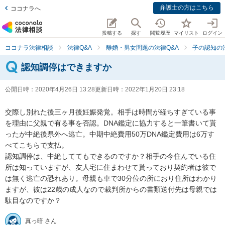
弁護士の方はこちら
ココナラへ
投稿する
探す
閲覧履歴
マイリスト
ログイン
ココナラ法律相談
法律Q&A
離婚・男女問題の法律Q&A
子の認知の
認知調停はできますか
公開日時：
2020年4月26日 13:28
更新日時：
2022年1月20日 23:18
交際し別れた後三ヶ月後妊娠発覚。相手は時間が経ちすぎている事
を理由に父親で有る事を否認。DNA鑑定に協力すると一筆書いて貰
ったが中絶後県外へ逃亡。中期中絶費用50万DNA鑑定費用は6万す
べてこちらで支払。

認知調停は、中絶しててもできるのですか？相手の今住んでいる住
所は知っていますが、友人宅に住まわせて貰っており契約者は彼で
は無く逃亡の恐れあり。母親も車で30分位の所におり住所はわかり
ますが、彼は22歳の成人なので裁判所からの書類送付先は母親では
駄目なのですか？
真っ暗 さん