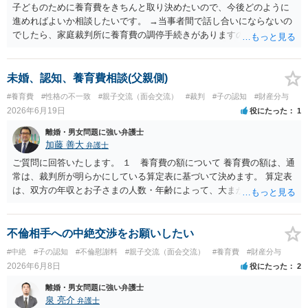
子どものために養育費をきちんと取り決めたいので、今後どのように
進めればよいか相談したいです。 →当事者間で話し合いにならないの
でしたら、家庭裁判所に養育費の調停手続きがありますので、そちら
をご利用ください。 調停手続きであれば調停委員が相手方と話をして
養育費の金額を決めるよう勧めてくれます。 仮に合意が成立しなけれ
ば裁判官が金額を判断する審判手続きに進みますので、金額は確実に
未婚、認知、養育費相談(父親側)
決まります。
#養育費
#性格の不一致
#親子交流（面会交流）
#裁判
#子の認知
#財産分与
2026年6月19日
役にたった
1
離婚・男女問題に強い弁護士
加藤 善大
弁護士
ご質問に回答いたします。 １ 養育費の額について 養育費の額は、通
常は、裁判所が明らかにしている算定表に基づいて決めます。 算定表
は、双方の年収とお子さまの人数・年齢によって、大まかな金額がわ
かる用になっていますので、 相手（女性）の年収がわからないと具体
的な金額はわかりません。 例えば、育児中ということで相手女性が働
いていない場合は、年収がゼロか、 年収が１００万円ほどかる前提で
不倫相手への中絶交渉をお願いしたい
算定することがありますが、 いずれも、月額養育費は４万円から６万
#中絶
#子の認知
#不倫慰謝料
#親子交流（面会交流）
#養育費
#財産分与
円の範囲になると思われます（年収ゼロとすると６万円に近づき、年
2026年6月8日
役にたった
2
収１００万円とすると４万円に近づく感じです。）。 （息子さんの支
出を考慮して養育費を決めることは通常はありませんのでご注意くだ
離婚・男女問題に強い弁護士
さい。） ２ マンション等の権利について 相手の言い分はおそらく、
泉 亮介
弁護士