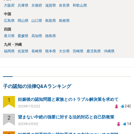
大阪府
兵庫県
京都府
滋賀県
奈良県
和歌山県
中国
広島県
岡山県
山口県
鳥取県
島根県
四国
香川県
愛媛県
高知県
徳島県
九州・沖縄
福岡県
佐賀県
長崎県
熊本県
大分県
宮崎県
鹿児島県
沖縄県
子の認知の法律Q&Aランキング
1
妊娠後の認知問題と家族とのトラブル解決策を求めて
242
2019年7月22日
2
望まない中絶の強要に対する法的対応と自己防衛策
14
2023年4月9日