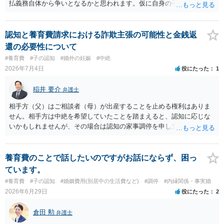
払義務自体から争いとなるかと思われます。仮に自身の子であったと
して、そのことから当然に補償義務が発生するものではありません。
相手に弁護士がついているということであれば、依頼をするかしない
かは別として一度ご自身も個別に弁護士に相談をされたほうが良いで
認知と養育費請求における詐欺主張の可能性と金銭返
しょう。
還の必要性について
#養育費
#子の認知
#婚外の妊娠
#中絶
2026年7月4日
役にたった
1
稲井 要介
弁護士
相手方（父）はご相談者（母）が出産することを止める権利はありま
せん。相手方は中絶を希望していたことを踏まえると、認知に応じな
いかもしれませんが、その場合は認知の家事調停を申し立てることに
なります。ただ、中絶費用は、中絶しなかったので、本来的には相手
方に返還すべきものです。
養育費のことで話したいのですがお話にならず、困っ
ています。
#養育費
#子の認知
#婚姻費用(別居中の生活費など)
#調停
#内縁関係・事実婚
2026年6月29日
役にたった
2
倉田 勲
弁護士