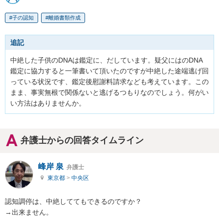
子の認知
離婚書類作成
追記
中絶した子供のDNAは鑑定に、だしています。疑父にはのDNA
鑑定に協力すると一筆書いて頂いたのですが中絶した途端逃げ回
っている状況です、鑑定後慰謝料請求なども考えています。この
まま、事実無根で関係ないと逃げるつもりなのでしょう。何がい
い方法はありませんか。
弁護士からの回答タイムライン
峰岸 泉
弁護士
東京都
>
中央区
認知調停は、中絶しててもできるのですか？

→出来ません。
