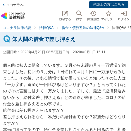
弁護士の方はこちら
ココナラへ
投稿する
探す
閲覧履歴
マイリスト
ログイン
ココナラ法律相談
法律Q&A
借金・債務整理の法律Q&A
法律Q&A
知人間の借金で差し押さえ
公開日時：
2020年4月21日 08:52
更新日時：
2020年9月1日 16:11
個人的に知人に借金しています。３月から末締の月々一万返済で約
束しました。初回の３月分は１日遅れて４月１日に一万振り込みし
ました。その後、とある情報で私が困っていると知ったその知人は
『一万戻す。返済が一回延びるけどいりますか？』と言ってくれた
のでその言葉に甘えて一万かりました。そして、最近『返済見込み
ないから、給付金差し押さえる』との連絡が来ました。コロナの給
付金を差し押さえるとの事です。

給付金は差し押さえられますか？

差し押さえられるなら、私だけの給付金ですか？家族分はどうなり
ますか？

本当に困ってるので、給付金を差し押さえられると困るので、相談