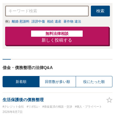
検索
例）
離婚 慰謝料
誹謗中傷
相続 遺産
著作物 違法
無料法律相談
新しく投稿する
借金・債務整理の法律Q&A
新着順
回答数が多い順
役にたった順
生活保護後の債務整理
#クレジット会社
#リボ払い
#借金返済の相談・交渉
#個人・プライベート
2026年8月7日