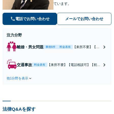
ています。
電話でお問い合わせ
メールでお問い合わせ
注力分野
離婚・男女問題
【来所不要】【電
事例6件
料金表有
話相談可】親権／
婚姻費用／不倫慰
謝料／別居などの
交通事故
【来所不要】【電話相談可】【初回
料金表有
争点を整理し、見
相談無料】治療中から、賠償額・過
通しと方針を提示
失割合・後遺障害の見通しを整理
します。
他1分野を表示
し、納得感ある解決を目指します。
法律Q&Aを探す