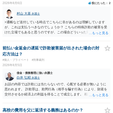
2026年8月6日
役にたった
2
村山 大基
弁護士
>通帳など送付している時点でこちらに非があるのは理解しています
が、これは支払うべきなのでしょうか？ こちらの特殊詐欺の被害を受
けた立場でもあると思うのですが、この場合どういった対処が必要で
しょうか？ →依頼するかどうかは別にして、弁護士に相談に行った方
がいいとは思います。 そもそも、特殊詐欺関係なく旦那さんの行為
は法に触れる可能性もあります。 ＞100万を支払わず穏便に和解する
前払い金返金の遅延で詐欺被害届が出された場合の対
ことは可能でしょうか？ →一般的には難しいです。相談者さんも１０
応方法は？
０万円の被害を受けたとして、１円も払わないで和解したいと言われ
#個人・プライベート
#刑事裁判
たら、 できるだけ重い刑罰を与えて欲しい、と思われるのではない
2026年8月5日
でしょうか。 ＞弁護士さんに入ってもらうことで支払額が下がること
はありますか？ そこはあり得ます、ただ、弁護士費用かけるならその
借金・債務整理に強い弁護士
分賠償に回すことも考えられるので、 兼ね合いは考えてみましょう。
白井 弘昭
弁護士
お話の内容では詐欺には当たらないので、心配する必要が無いように
思われます。 詐欺罪は、欺罔行為（相手を騙す行為）により、財産を
交付させるか経済上の利益を得ることで成立します。 相談者さんは、
お金が返金できないというだけで、何ら相手を騙していません。 です
ので、詐欺罪の実行行為性が無く罪に問うことはできません。 おそら
く、相手が真実を話せば警察も取り合わないと思いますが、虚偽の内
高校の費用を父に返済する義務はあるのか？