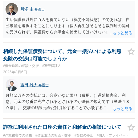
川添 圭
弁護士
生活保護費以外に収入を得ていない（就労不能状態）のであれば、自
己破産を選択することになります（個人再生はそもそも裁判所の認可
を受けられず、保護費から弁済金を捻出してはいけないため任意整理
という選択肢もありません）。法テラスの法律扶助を利用すれば弁護
士費用は法テラスが負担し、裁判所の予納金等も法テラスが援助して
くれるため、弁護士へ自己破産を任せれば解決します。
相続した保証債務について、元金一括払いによる利息
免除の交渉は可能でしょうか
#借金返済の相談・交渉
#連帯保証人
2026年8月6日
吉田 雄大
弁護士
月額２万円の支払いは、合意がない限り（費用、）遅延損害金、利
息、元金の順番に充当されるとされるのが法律の規定です（民法４８
９条）。 交渉の結果元金だけ弁済することで示談することは、弁護士
が関わる債務整理ではしばしばあることです。公的機関は減額に応じ
ることには消極的なことが多いものの、お近くの弁護士にご依頼しチ
ャレンジなさる意義は十分にあると思います。
詐欺に利用された口座の責任と和解金の相談について
#詐欺被害での債務
#借金返済の相談・交渉
#督促の停止
#個人・プライベート