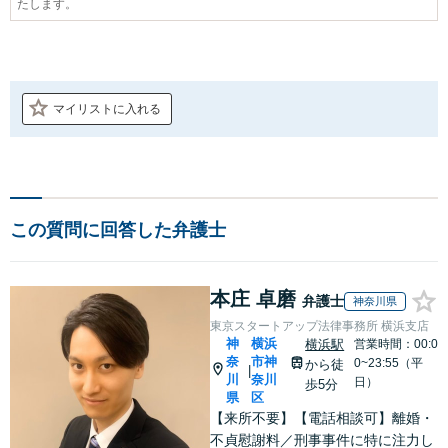
たします。
マイリストに入れる
この質問に回答した弁護士
本庄 卓磨
弁護士
神奈川県
東京スタートアップ法律事務所 横浜支店
神
横浜
横浜駅
営業時間：00:0
奈
市神
0~23:55（平
から徒
|
川
奈川
日）
歩5分
県
区
【来所不要】【電話相談可】離婚・
不貞慰謝料／刑事事件に特に注力し