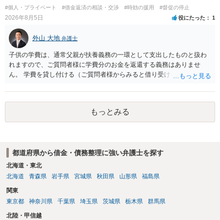
容を述べた場合は、捜査はあるかもしれません。 ただし、捜査におい
#個人・プライベート
#借金返済の相談・交渉
#時効の援用
#督促の停止
て、真実を説明すれば、「ちゃんと返しなさいよ」程度の注意で済む
2026年8月5日
役にたった
1
ことだと思われます。 また、返せるお金が無いのであれば、返せない
のは致し方ありません。真摯に分割して支払うことを相手に告げてい
外山 大地
弁護士
くのみでしょう。 以上、ご参考まで。
子供の学費は、通常父親が扶養義務の一環として支出したものと扱わ
れますので、ご質問者様に学費分のお金を返還する義務はありませ
ん。 学費を貸し付ける（ご質問者様からみると借り受ける）といった
合意がない限りは、法的に返す義務があると主張するのは難しいでし
ょう。
もっとみる
都道府県から借金・債務整理に強い弁護士を探す
北海道・東北
北海道
青森県
岩手県
宮城県
秋田県
山形県
福島県
関東
東京都
神奈川県
千葉県
埼玉県
茨城県
栃木県
群馬県
北陸・甲信越