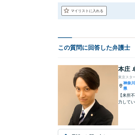
マイリストに入れる
この質問に回答した弁護士
本庄 
東京スタ
神奈
県
【来所不
力してい