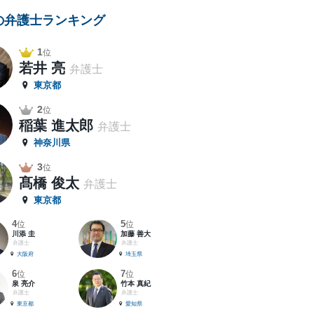
の弁護士ランキング
1
位
若井 亮
弁護士
東京都
2
位
稲葉 進太郎
弁護士
神奈川県
3
位
髙橋 俊太
弁護士
東京都
4
5
位
位
川添 圭
加藤 善大
弁護士
弁護士
大阪府
埼玉県
6
7
位
位
泉 亮介
竹本 真紀
弁護士
弁護士
東京都
愛知県