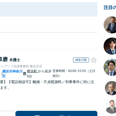
注目
卓磨
弁護士
神奈川県
ートアップ法律事務所 横浜支店
横浜駅
から徒歩
営業時間：00:00~23:55（土日
川
横浜市神奈川
|
区
祝日）
5分
要】【電話相談可】離婚・不貞慰謝料／刑事事件に特に注
ます。