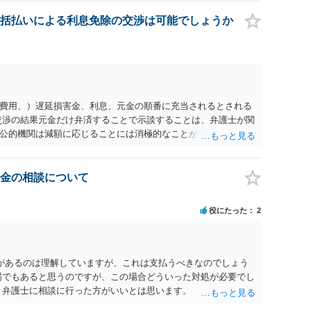
括払いによる利息免除の交渉は可能でしょうか
費用、）遅延損害金、利息、元金の順番に充当されるとされる
交渉の結果元金だけ弁済することで示談することは、弁護士が関
公的機関は減額に応じることには消極的なことが多いものの、
る意義は十分にあると思います。
金の相談について
役にたった
2
があるのは理解していますが、これは支払うべきなのでしょう
場でもあると思うのですが、この場合どういった対処が必要でし
、弁護士に相談に行った方がいいとは思います。 そもそも、
れる可能性もあります。 ＞100万を支払わず穏便に和解するこ