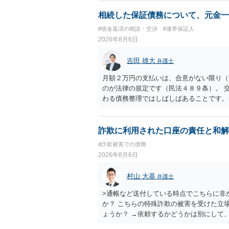
相続した保証債務について、元金一
#借金返済の相談・交渉
#連帯保証人
2026年8月6日
吉田 雄大
弁護士
月額２万円の支払いは、合意がない限り（
のが法律の規定です（民法４８９条）。 
わる債務整理ではしばしばあることです。
お近くの弁護士にご依頼しチャレンジなさ
詐欺に利用された口座の責任と和解
#詐欺被害での債務
2026年8月6日
村山 大基
弁護士
>通帳など送付している時点でこちらに非
か？ こちらの特殊詐欺の被害を受けた立
ょうか？ →依頼するかどうかは別にして
特殊詐欺関係なく旦那さんの行為は法に触