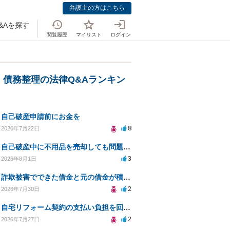
弁護士の方はこちら
&Aを探す
閲覧履歴
マイリスト
ログイン
・債務整理の法律Q&Aランキン
自己破産申請前にお金を
8
2026年7月22日
自己破産中に不用品を売却しても問題ないか？
3
2026年8月1日
詐欺被害でできた借金と元の借金が積み重なり返済困難
2
2026年7月30日
自宅リフォーム契約の支払い負担を回避する方法は？
2
2026年7月27日