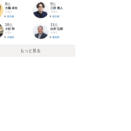
8
9
位
位
大橋 卓生
三村 勇人
弁護士
弁護士
東京都
東京都
10
11
位
位
小杉 和
白井 弘昭
弁護士
弁護士
京都府
愛知県
もっと見る