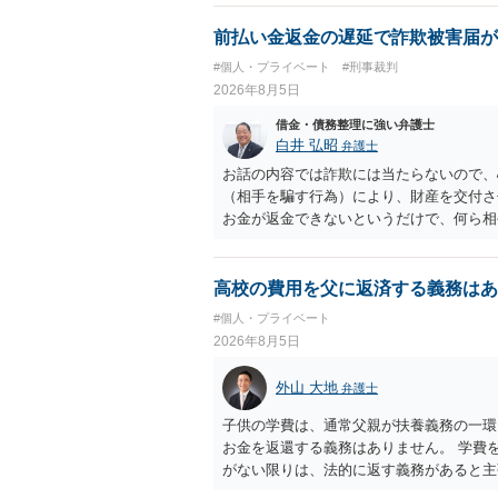
とは可能でしょうか？ →一般的には難し
払わないで和解したいと言われたら、 
前払い金返金の遅延で詐欺被害届が
ょうか。 ＞弁護士さんに入ってもらうこ
#個人・プライベート
#刑事裁判
だ、弁護士費用かけるならその分賠償に回
2026年8月5日
借金・債務整理に強い弁護士
白井 弘昭
弁護士
お話の内容では詐欺には当たらないので、
（相手を騙す行為）により、財産を交付さ
お金が返金できないというだけで、何ら相
に問うことはできません。 おそらく、相
を述べた場合は、捜査はあるかもしれませ
しなさいよ」程度の注意で済むことだと思
高校の費用を父に返済する義務はあ
致し方ありません。真摯に分割して支払う
#個人・プライベート
2026年8月5日
外山 大地
弁護士
子供の学費は、通常父親が扶養義務の一環
お金を返還する義務はありません。 学費
がない限りは、法的に返す義務があると主