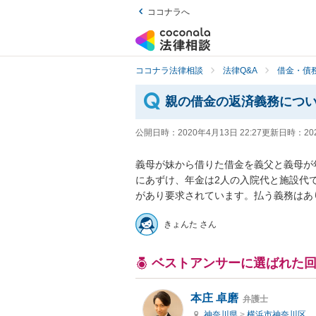
ココナラへ
ココナラ法律相談
法律Q&A
借金・債
親の借金の返済義務につ
公開日時：
2020年4月13日 22:27
更新日時：
20
義母が妹から借りた借金を義父と義母が
にあずけ、年金は2人の入院代と施設代
があり要求されています。払う義務はあ
きょんた さん
ベストアンサーに選ばれた
本庄 卓磨
弁護士
神奈川県
>
横浜市神奈川区