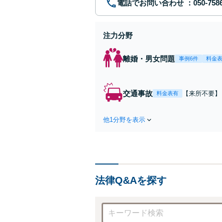
電話でお問い合わせ
注力分野
離婚・男女問題
事例6件
料金
交通事故
【来所不要】
料金表有
失割合・後遺
他1分野を表示
法律Q&Aを探す