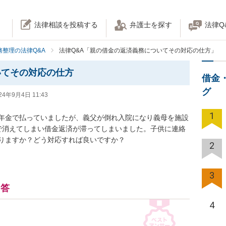
法律相談を投稿する
弁護士を探す
法律Q
務整理の法律Q&A
法律Q&A「親の借金の返済義務についてその対応の仕方」
いてその対応の仕方
借金
グ
24年9月4日 11:43
1
年金で払っていましたが、義父が倒れ入院になり義母を施設
で消えてしまい借金返済が滞ってしまいました。子供に連絡
りますか？どう対応すれば良いですか？
2
3
回答
4