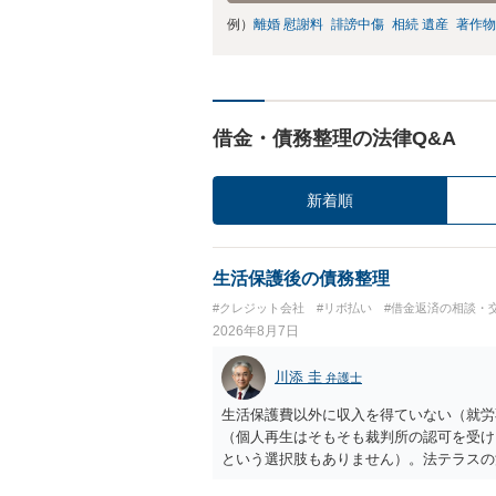
例）
離婚 慰謝料
誹謗中傷
相続 遺産
著作物
借金・債務整理の法律Q&A
新着順
生活保護後の債務整理
#クレジット会社
#リボ払い
#借金返済の相談・
2026年8月7日
川添 圭
弁護士
生活保護費以外に収入を得ていない（就労
（個人再生はそもそも裁判所の認可を受け
という選択肢もありません）。法テラスの
の予納金等も法テラスが援助してくれるた