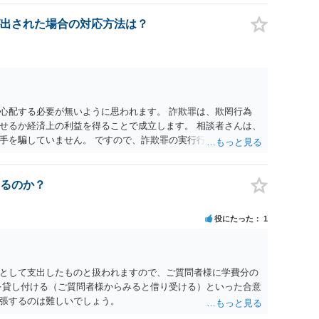
いです。相談者さんも１００万円の被害を受けたとして、１円も
できるだけ重い刑罰を与えて欲しい、と思われるのではないでし
出された場合の対応方法は？
とで支払額が下がることはありますか？ そこはあり得ます、た
すことも考えられるので、 兼ね合いは考えてみましょう。
心配する必要が無いように思われます。 詐欺罪は、欺罔行為
せるか経済上の利益を得ることで成立します。 相談者さんは、
手を騙していません。 ですので、詐欺罪の実行行為性が無く罪
手が真実を話せば警察も取り合わないと思いますが、虚偽の内容
ん。 ただし、捜査において、真実を説明すれば、「ちゃんと返
われます。 また、返せるお金が無いのであれば、返せないのは
るのか？
ことを相手に告げていくのみでしょう。 以上、ご参考まで。
役にたった
1
として支出したものと扱われますので、ご質問者様に学費分の
を貸し付ける（ご質問者様からみると借り受ける）といった合意
張するのは難しいでしょう。