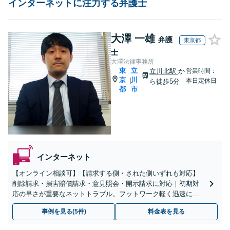
インターネットに注力する弁護士
大澤 一雄
弁護
東京都
士
大澤法律事務所
東
立
立川北駅
か
営業時間：
京
川
|
本日定休日
ら徒歩5分
都
市
インターネット
【オンライン相談可】【請求する側・された側いずれも対応】
削除請求・損害賠償請求・意見照会・開示請求に対応｜初期対
応の早さが重要なネットトラブル。フットワーク軽く迅速に、
状況を整理しながら解決に向けた対応をサポートします【電
事例を見る(5件)
料金表を見る
話・Ｗｅｂ相談可】