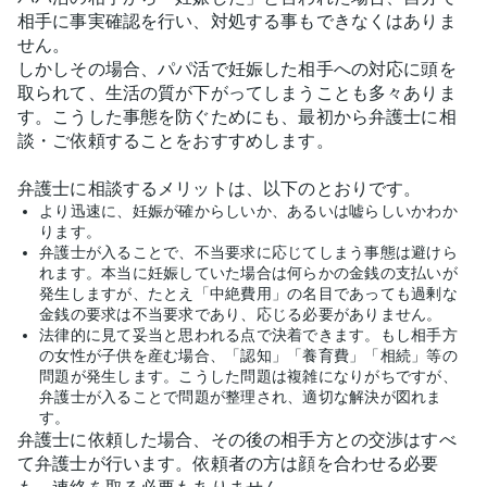
相手に事実確認を行い、対処する事もできなくはありま
せん。
しかしその場合、パパ活で妊娠した相手への対応に頭を
取られて、生活の質が下がってしまうことも多々ありま
す。こうした事態を防ぐためにも、最初から弁護士に相
談・ご依頼することをおすすめします。
弁護士に相談するメリットは、以下のとおりです。
より迅速に、妊娠が確からしいか、あるいは嘘らしいかわか
ります。
弁護士が入ることで、不当要求に応じてしまう事態は避けら
れます。本当に妊娠していた場合は何らかの金銭の支払いが
発生しますが、たとえ「中絶費用」の名目であっても過剰な
金銭の要求は不当要求であり、応じる必要がありません。
法律的に見て妥当と思われる点で決着できます。もし相手方
の女性が子供を産む場合、「認知」「養育費」「相続」等の
問題が発生します。こうした問題は複雑になりがちですが、
弁護士が入ることで問題が整理され、適切な解決が図れま
す。
弁護士に依頼した場合、その後の相手方との交渉はすべ
て弁護士が行います。依頼者の方は顔を合わせる必要