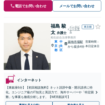
電話でお問い合わせ
メールでお問い合わせ
福島 駿
インタビ
東京都
ューを見
太
る
弁護士
相生綜合法律事務所
東
中
築地市場駅
営業時間：
京
央
|
本日定休日
から徒歩4分
都
区
インターネット
【東銀座6分】【初回相談無料】ネット誹謗中傷・開示請求に特
化。エンジニア級のIT知見と英語力で、海外サーバーや「特定困
難」な事案も徹底分析します。【WEB面談可】