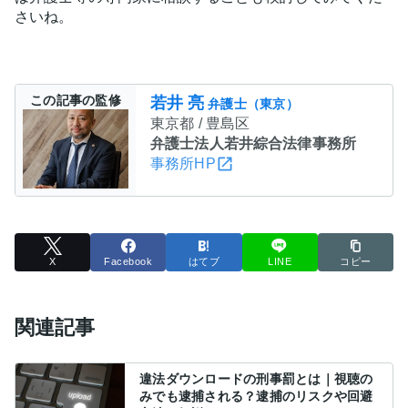
さいね。
この記事の監修
若井 亮
弁護士（東京）
東京都 / 豊島区
弁護士法人若井綜合法律事務所
事務所HP
X
Facebook
はてブ
LINE
コピー
関連記事
違法ダウンロードの刑事罰とは｜視聴の
みでも逮捕される？逮捕のリスクや回避