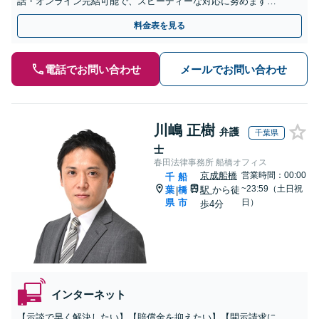
話・オンライン完結可能で、スピーディーな対応に努めます。
他で削除できなかった記事も当事務所へ一度ご相談を【天満橋
料金表を見る
駅2分】
電話でお問い合わせ
メールでお問い合わせ
川嶋 正樹
弁護
千葉県
士
春田法律事務所 船橋オフィス
京成船橋
営業時間：00:00
千
船
~23:59（土日祝
葉
橋
駅
から徒
|
県
市
日）
歩4分
インターネット
【示談で早く解決したい】【賠償金を抑えたい】【開示請求に