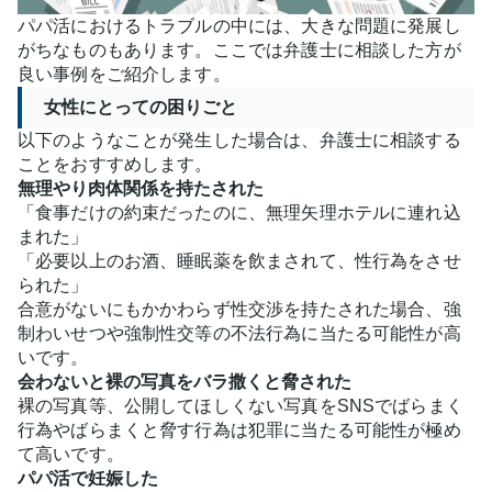
パパ活におけるトラブルの中には、大きな問題に発展し
がちなものもあります。ここでは弁護士に相談した方が
良い事例をご紹介します。
女性にとっての困りごと
以下のようなことが発生した場合は、弁護士に相談する
ことをおすすめします。
無理やり肉体関係を持たされた
「食事だけの約束だったのに、無理矢理ホテルに連れ込
まれた」
「必要以上のお酒、睡眠薬を飲まされて、性行為をさせ
られた」
合意がないにもかかわらず性交渉を持たされた場合、強
制わいせつや強制性交等の不法行為に当たる可能性が高
いです。
会わないと裸の写真をバラ撒くと脅された
裸の写真等、公開してほしくない写真をSNSでばらまく
行為やばらまくと脅す行為は犯罪に当たる可能性が極め
て高いです。
パパ活で妊娠した