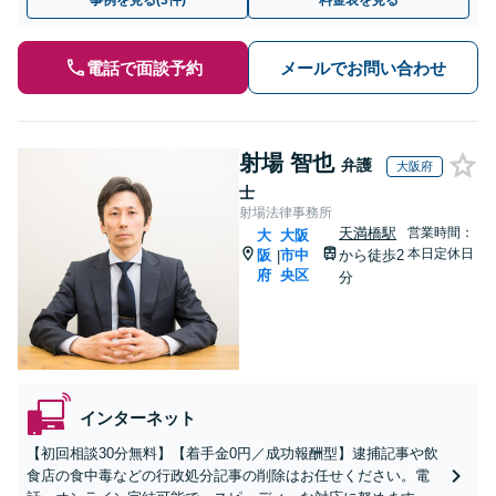
事例を見る(3件)
料金表を見る
電話で面談予約
メールでお問い合わせ
射場 智也
弁護
大阪府
士
射場法律事務所
天満橋駅
営業時間：
大
大阪
本日定休日
阪
市中
から徒歩2
|
府
央区
分
インターネット
【初回相談30分無料】【着手金0円／成功報酬型】逮捕記事や飲
食店の食中毒などの行政処分記事の削除はお任せください。電