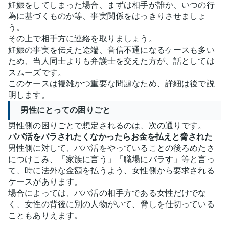
妊娠をしてしまった場合、まずは相手が誰か、いつの行
為に基づくものか等、事実関係をはっきりさせましょ
う。
その上で相手方に連絡を取りましょう。
妊娠の事実を伝えた途端、音信不通になるケースも多い
ため、当人同士よりも弁護士を交えた方が、話としては
スムーズです。
このケースは複雑かつ重要な問題なため、詳細は後で説
明します。
男性にとっての困りごと
男性側の困りごとで想定されるのは、次の通りです。
パパ活をバラされたくなかったらお金を払えと脅された
男性側に対して、パパ活をやっていることの後ろめたさ
につけこみ、「家族に言う」「職場にバラす」等と言っ
て、時に法外な金額を払うよう、女性側から要求される
ケースがあります。
場合によっては、パパ活の相手方である女性だけでな
く、女性の背後に別の人物がいて、脅しを仕切っている
こともありえます。