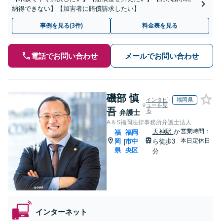
納得できない】【加害者に賠償請求したい】
事例を見る(3件)
料金表を見る
電話でお問い合わせ
メールでお問い合わせ
磯部 慎
インタビ
福岡県
ューを見
吾
る
弁護士
A＆S福岡法律事務所弁護士法人
天神駅
か
営業時間：
福
福岡
本日定休日
岡
市中
ら徒歩3
|
県
央区
分
インターネット