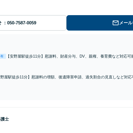
せ
メール
【安野屋駅徒歩11分】慰謝料、財産分与、DV、親権、養育費など対応
表有
所」と思っていただける弁護士事務所を目指しています。お気軽にご相
【電話相談可】【完全個室】【子連れ相談可】
安野屋駅徒歩11分】慰謝料の増額、後遺障害申請、過失割合の見直しなど対応
時間・定休日に関係なくお電話下さい。お気軽にご相談ください。【夜間・土
】
弁護士