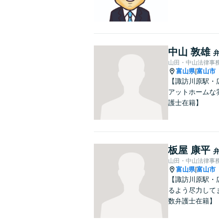
中山 敦雄
山田・中山法律事
富山県
富山市
|
【諏訪川原駅・
アットホームな
護士在籍】
板屋 康平
山田・中山法律事
富山県
富山市
|
【諏訪川原駅・
るよう尽力して
数弁護士在籍】