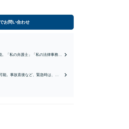
でお問い合わせ
可能。「私の弁護士」「私の法律事務
談ください。【夜間・土日対応可】
可能。事故直後など、緊急時は、受
日対応可】【電話相談可】【完全個