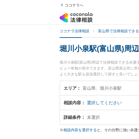
ココナラへ
ココナラ法律相談
富山県で法律相談できる
堀川小泉駅(富山県)周
堀川小泉駅(富山県)周辺で法律相談できる弁
ビュー有無が表示できます。富山県富山市に所
より大きな駅も追加選択して探すと良いでしょ
き交渉のトラブルを勤務先から通いやすい堀川
したい』『初回無料で立ち退き交渉を法律相談
エリア
富山県、堀川小泉駅
相談内容
選択してください
詳細条件
未選択
※
相談内容を選択する
と、その分野に強い弁護