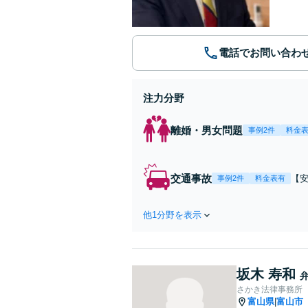
電話でお問い合わ
注力分野
離婚・男女問題
事例2件
料金
交通事故
【
事例2件
料金表有
付
室
他1分野を表示
坂木 寿和
さかき法律事務所
富山県
富山市
|