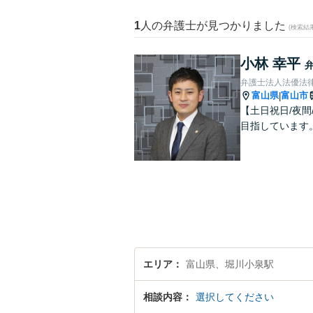
1
人の弁護士が見つかりました
(検索結
小林 幸平
弁護士法人法優法
富山県
富山市
|
【土日祝日/夜
目指しています
エリア
富山県、堀川小泉駅
相談内容
選択してください