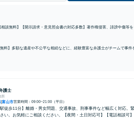
回相談無料】【開示請求・意見照会書の対応多数】著作権侵害、誹謗中傷等を
類に届いた方に注力しています！【トレント利用も対応】
無料】多額な遺産や不公平な相続などに、経験豊富な弁護士がチームで事件
、円滑な解決を図ります【オンライン面談可】
弁護士
務所
県
富山市
営業時間：09:00~21:00（平日）
|
駅徒歩11分】離婚・男女問題、交通事故、刑事事件など幅広く対応。
さい。お気軽にご相談ください。【夜間・土日対応可】【電話相談可】