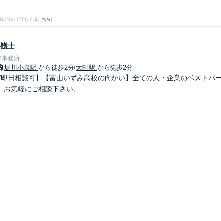
果について詳しくは
こちら
)
弁護士
律事務所
堀川小泉駅
から徒歩2分
/
大町駅
から徒歩2分
間/即日相談可】【富山いずみ高校の向かい】全ての人・企業のベストパ
。お気軽にご相談下さい。