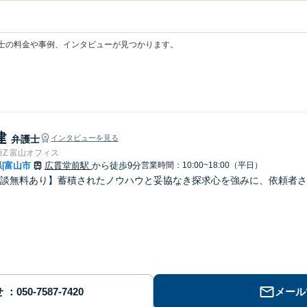
士の料金や事例、インタビューが見つかります。
建
弁護士
インタビューを見る
Z 富山オフィス
県
富山市
広貫堂前駅
から徒歩9分
営業時間：10:00~18:00（平日）
|
談無料あり】蓄積されたノウハウと妥協なき探求心を強みに、依頼者さ
せ
メール