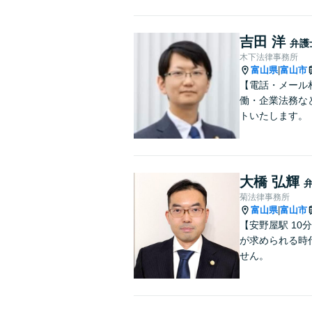
吉田 洋
弁護
木下法律事務所
富山県
富山市
|
【電話・メール
働・企業法務な
トいたします。
大橋 弘輝
菊法律事務所
富山県
富山市
|
【安野屋駅 1
が求められる時
せん。