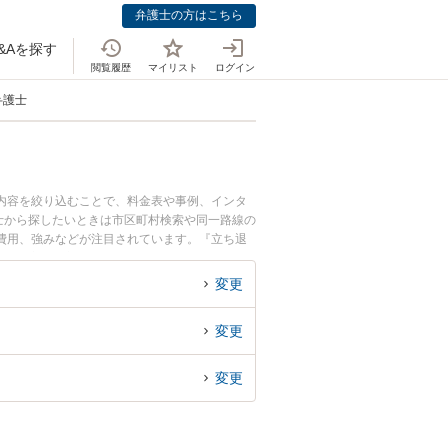
弁護士の方はこちら
&Aを探す
閲覧履歴
マイリスト
ログイン
弁護士
談内容を絞り込むことで、料金表や事例、インタ
士から探したいときは市区町村検索や同一路線の
費用、強みなどが注目されています。『立ち退
解決の実績豊富な堀川小泉駅近くの弁護士を検索
すすめです。
変更
変更
変更