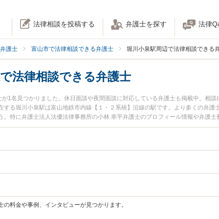
法律相談を投稿する
弁護士を探す
法律Q
弁護士
富山市で法律相談できる弁護士
堀川小泉駅周辺で法律相談できる
辺で法律相談できる弁護士
護士が1名見つかりました。休日面談や夜間面談に対応している弁護士も掲載中。相
在する堀川小泉駅は富山地鉄市内線【１・２系統】沿線の駅です。より多くの弁護
う。特に弁護士法人法優法律事務所の小林 幸平弁護士のプロフィール情報や弁護士
小泉駅周辺に事務所を構える弁護士に面談予約したい』『立ち退き交渉のトラブル
できる堀川小泉駅付近の弁護士に面談予約したい』などでお困りの相談者さんにお
士の料金や事例、インタビューが見つかります。