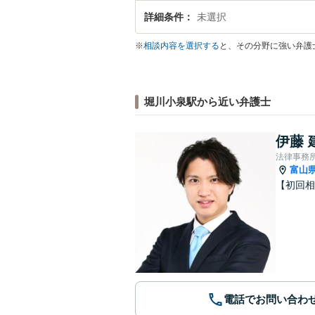
詳細条件
未選択
※
相談内容を選択する
と、その分野に強い弁護
堀川小泉駅から近い弁護士
伊藤 
法律事務所
富山
【初回相
電話でお問い合わ