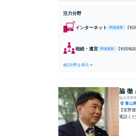
注力分野
インターネット
【初
料金表有
ら書
相続・遺言
【初回相談
料金表有
業と連携し
他2分野を表示
脇 徹
脇法律事
富山
【安野屋
電話くだ