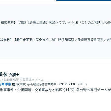
【相談無料】【電話は弁護士直通】相続トラブルやお困りごとのご相談はお任
遺留分侵害額請求／相続放棄／遺言書作成などに幅広く対応。粘り強く交渉し
ます【出張相談可能】【草津駅5分】
相談無料】【着手金不要・完全後払い制】賠償額増額／後遺障害等級認定／過
トラブルにも対応します。【電話は弁護士直通】増額できなければ費用はいた
Web相談も対応可
咲衣
弁護士
スト法律事務所 滋賀草津オフィス
県
草津市
草津駅
から徒歩9分
営業時間：09:30~21:00（平日）
|
刑事事件・労働問題・交通事故など幅広く対応】各分野の専門チームが