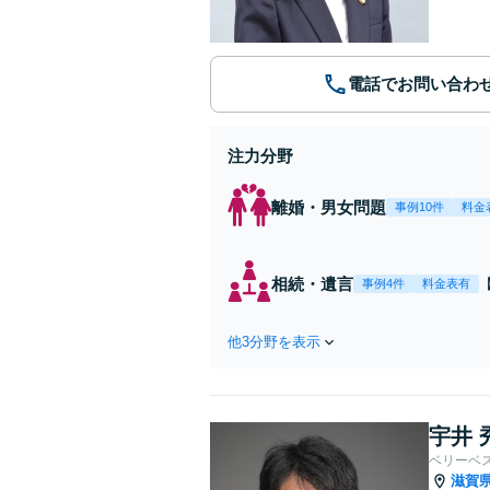
電話でお問い合わ
注力分野
離婚・男女問題
事例10件
料金
相続・遺言
事例4件
料金表有
他3分野を表示
宇井 
ベリーベ
滋賀