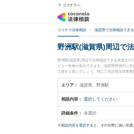
ココナラへ
ココナラ法律相談
滋賀県で法律相談できる
野洲駅(滋賀県)周辺で
野洲駅(滋賀県)周辺で法律相談できる弁護士
ビュー有無が表示できます。滋賀県野洲市に所
て探すと良いでしょう。特に三宅正樹法律事務
すい野洲駅周辺に事務所を構える弁護士に面談
洲駅付近の弁護士に面談予約したい』などでお
エリア
滋賀県、野洲駅
相談内容
選択してください
詳細条件
未選択
※
相談内容を選択する
と、その分野に強い弁護