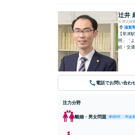
辻井 
大津法律
滋賀
【草津駅
明」「よ
続・交通
電話でお問い合わ
注力分野
離婚・男女問題
事例5件
料金