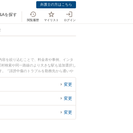
弁護士の方はこちら
&Aを探す
閲覧履歴
マイリスト
ログイン
士
談内容を絞り込むことで、料金表や事例、インタ
町村検索や同一路線のより大きな駅も追加選択し
す。『誹謗中傷のトラブルを勤務先から通いや
たい』『初回無料で誹謗中傷を法律相談できる野
変更
変更
変更