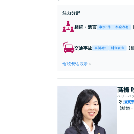
注力分野
相続・遺言
事例3件
料金表有
交通事故
【
事例3件
料金表有
故
話や
他1分野を表示
髙橋 
ベリーベ
滋賀
【離婚・