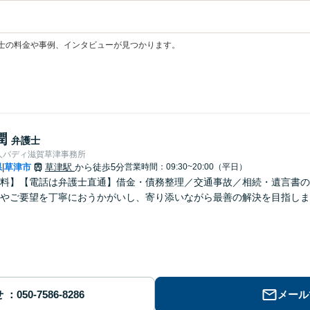
士の料金や事例、インタビューが見つかります。
潤
弁護士
人バディ滋賀草津事務所
県
草津市
草津駅
から徒歩5分
営業時間：09:30~20:00（平日）
|
料】【電話は弁護士直通】借金・債務整理／交通事故／相続・遺言書の
やご要望を丁寧におうかがいし、寄り添いながら最善の解決を目指しま
せ
メール