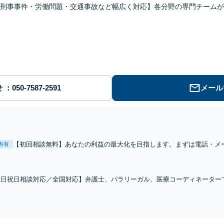
刑事事件・労働問題・交通事故など幅広く対応】各分野の専門チームが
せ
メール
【初回相談無料】あなたの利益の最大化を目指します。まずは電話・メ
表有
「離婚を希望している」「離婚を切り出された」「不貞の慰謝料請求を
ナブルな料金設定】
土日祝日相談対応／全国対応】弁護士、パラリーガル、医療コーディネーター
あなたを徹底サポート！【相談料：初回無料※1】不利益な話し合いが進む前