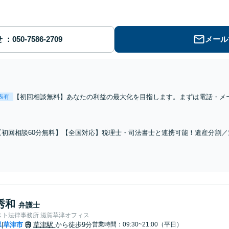
せ
メール
【初回相談無料】あなたの利益の最大化を目指します。まずは電話・メ
表有
「離婚を希望している」「離婚を切り出された」「不貞の慰謝料請求を
ナブルな料金設定】
【初回相談60分無料】【全国対応】税理士・司法書士と連携可能！遺産分割
続人・財産調査／相続税対策等お任せください。【明瞭な料金プラン】【解決
秀和
弁護士
スト法律事務所 滋賀草津オフィス
県
草津市
草津駅
から徒歩9分
営業時間：09:30~21:00（平日）
|