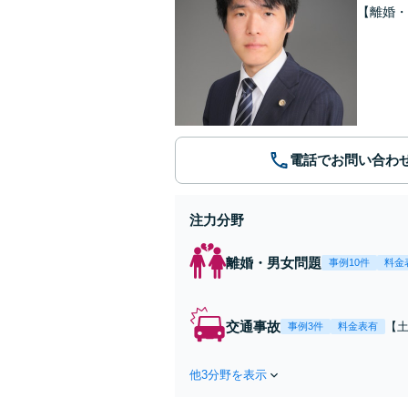
【離婚・
電話でお問い合わ
注力分野
離婚・男女問題
事例10件
料金
交通事故
【
事例3件
料金表有
が
他3分野を表示