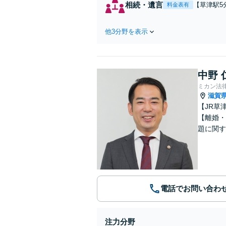
相続・遺言
【草津駅5
料金表有
議／遺留分
【駐車場あ
他3分野を表示
中野 
ミカン法
滋賀
【JR草
【離婚・
題に関す
電話でお問い合わ
注力分野