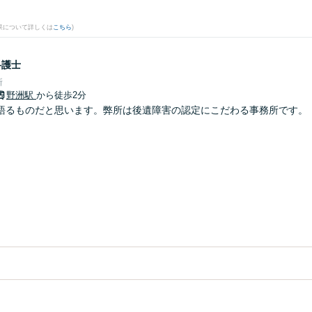
果について詳しくは
こちら
)
弁護士
所
野洲駅
から徒歩2分
語るものだと思います。弊所は後遺障害の認定にこだわる事務所です。