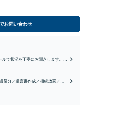
でお問い合わせ
ールで状況を丁寧にお聞きします。
したい」等お任せください。【リーズ
／遺留分／遺言書作成／相続放棄／相
実績豊富】【電話相談可】