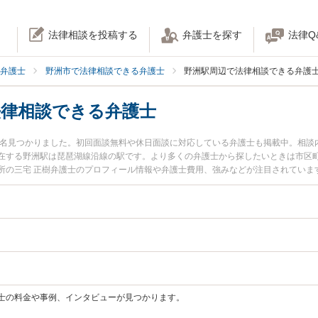
法律相談を投稿する
弁護士を探す
法律Q
弁護士
野洲市で法律相談できる弁護士
野洲駅周辺で法律相談できる弁護
法律相談できる弁護士
が1名見つかりました。初回面談無料や休日面談に対応している弁護士も掲載中。相
在する野洲駅は琵琶湖線沿線の駅です。より多くの弁護士から探したいときは市区
所の三宅 正樹弁護士のプロフィール情報や弁護士費用、強みなどが注目されていま
予約したい』『誹謗中傷のトラブル解決の実績豊富な野洲駅近くの弁護士を検索し
困りの相談者さんにおすすめです。
士の料金や事例、インタビューが見つかります。