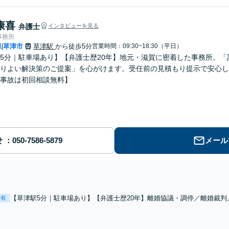
康喜
弁護士
インタビューを見る
事務所
県
草津市
草津駅
から徒歩5分
営業時間：09:30~18:30（平日）
|
5分｜駐車場あり】【弁護士歴20年】地元・滋賀に密着した事務所。
りよい解決策のご提案」を心がけます。受任前の見積もり提示で安心し
事故は初回相談無料】
せ
メール
【草津駅5分｜駐車場あり】【弁護士歴20年】離婚協議・調停／離婚裁
表有
ど 一人で抱え込まずお気軽にご相談を。。現在、離婚・慰謝料に関し
でご注意下さい。