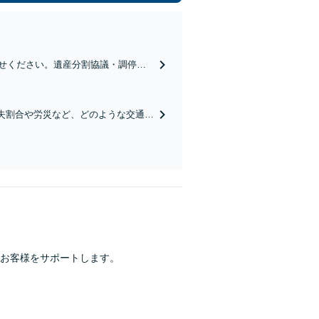
せください。遺産分割協議・調停／
、依頼者さまに有利な解決を目指し
失割合や労災など、どのような交通事
だきません【草津駅5分】土日祝・電
お客様をサポートします。