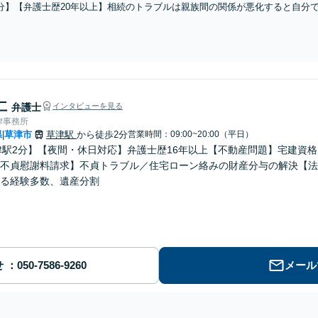
分】【弁護士歴20年以上】相続のトラブルは親族間の関係が悪化すると自分
／遺言書作成／不動産相続／相続放棄など。お早めにご相談下さい。【相続
り】
仁
弁護士
インタビューを見る
律事務所
県
草津市
草津駅
から徒歩2分
営業時間：09:00~20:00（平日）
|
津駅2分】【夜間・休日対応】弁護士歴16年以上【不動産問題】宅建資
不貞慰謝料請求】不貞トラブル／住宅ローン絡みの財産分与の解決【法
る経験多数、遺産分割
せ
メール