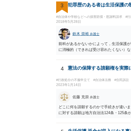
3
犯罪歴のある者は生活保護の
#自治体や学校などへの損害賠償・慰謝料請求
#
2018年5月28日
鈴木 崇裕
弁護士
前科があるかないかによって，生活保護が
に消極的（できれば受け容れたくない）な
4
憲法の保障する請願権を実際
#行政処分の不服申立て
#自治体法務
#住民訴訟
2023年1月14日
佐藤 充崇
弁護士
どこに何を請願するのかで手続きが違いま
に対する請願は地方自治法124条・125