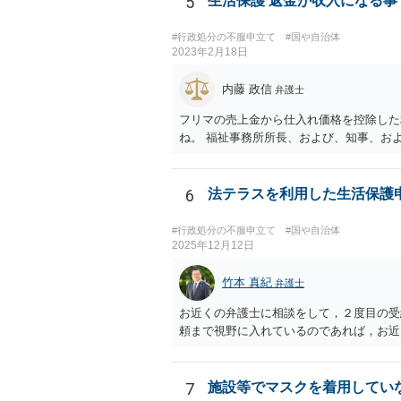
5
生活保護 返金が収入になる事
#行政処分の不服申立て
#国や自治体
2023年2月18日
内藤 政信
弁護士
フリマの売上金から仕入れ価格を控除した
ね。 福祉事務所所長、および、知事、お
6
法テラスを利用した生活保護
#行政処分の不服申立て
#国や自治体
2025年12月12日
竹本 真紀
弁護士
お近くの弁護士に相談をして，２度目の受
頼まで視野に入れているのであれば，お近
7
施設等でマスクを着用してい