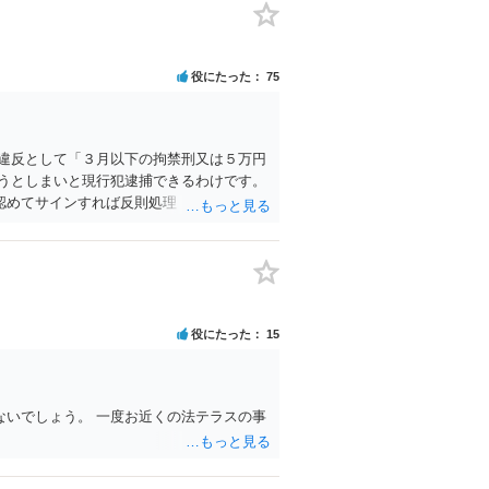
役にたった
75
違反として「３月以下の拘禁刑又は５万円
うとしまいと現行犯逮捕できるわけです。
認めてサインすれば反則処理（何千円程度
、感謝すべきということです。 警察官の
（信号無視）した」というあなたと同じ考
ので、そのような人には是非とも運転免許
そういうことです。 たまたま（あなたにと
赤で右折進行したけど、自分は右折進行を
役にたった
15
いでしょう。 一度お近くの法テラスの事