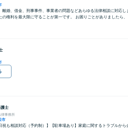
市
、離婚、借金、刑事事件、事業者の問題などあらゆる法律相談に対応しま
たの権利を最大限に守ることが第一です。 お困りごとがありましたら、
士
市
る
弁護士
法律事務所
松市
日祝も相談対応（予約制）】【駐車場あり】家庭に関するトラブルから