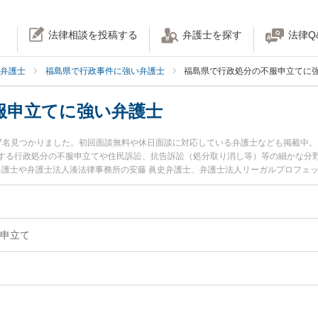
法律相談を投稿する
弁護士を探す
法律Q
弁護士
福島県で行政事件に強い弁護士
福島県で行政処分の不服申立てに
服申立てに強い弁護士
7名見つかりました。初回面談無料や休日面談に対応している弁護士なども掲載中
する行政処分の不服申立てや住民訴訟、抗告訴訟（処分取り消し等）等の細かな分
弁護士や弁護士法人湊法律事務所の安藤 眞史弁護士、弁護士法人リーガルプロフェッ
います。『福島県で土日や夜間に発生した行政処分の不服申立てのトラブルを今す
検索したい』『初回相談無料で行政処分の不服申立てを法律相談できる福島県内の
申立て