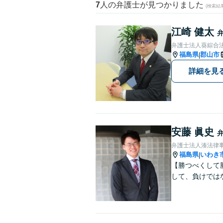
7
人の弁護士が見つかりました
(検索結
江崎 健太
弁護士法人葵綜合法
福島県
郡山市
|
詳細を見
安藤 眞史
弁護士法人湊法律
福島県
いわき
|
【勝つべくして
して、負けでは