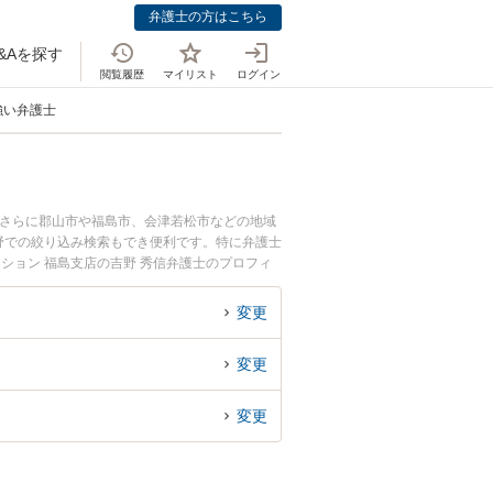
弁護士の方はこちら
&Aを探す
閲覧履歴
マイリスト
ログイン
強い弁護士
。さらに郡山市や福島市、会津若松市などの地域
野での絞り込み検索もでき便利です。特に弁護士
ション 福島支店の吉野 秀信弁護士のプロフィ
ぐに弁護士に相談したい』『行政処分の不服申立
弁護士に相談予約したい』などでお困りの相談者
変更
変更
変更