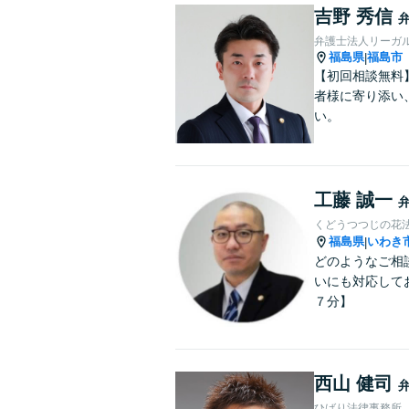
吉野 秀信
弁護士法人リーガ
福島県
福島市
|
【初回相談無料
者様に寄り添い
い。
工藤 誠一
くどうつつじの花
福島県
いわき
|
どのようなご相
いにも対応して
７分】
西山 健司
ひばり法律事務所