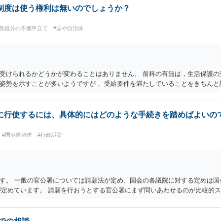
制度は使う権利は無いのでしょうか？
行政処分の不服申立て
#国や自治体
受けられるかどうかが変わることはありません。 前科の有無は，生活保護の
姿勢を示すことが多いようですが， 受給要件を満たしていることをきちんと
に行使するには、具体的にはどのような手続きを踏めばよいの
#国や自治体
#行政訴訟
す。 一般の官公署については請願法が定め、国会の各議院に対する定めは国
条が定めています。 請願を行おうとする官公署にまず問いあわせるのが比較的