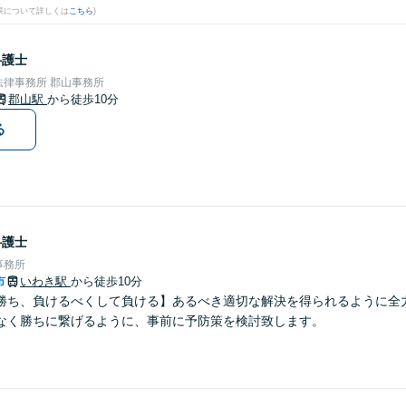
果について詳しくは
こちら
)
弁護士
律事務所 郡山事務所
郡山駅
から徒歩10分
る
弁護士
事務所
市
いわき駅
から徒歩10分
勝ち、負けるべくして負ける】あるべき適切な解決を得られるように全
なく勝ちに繋げるように、事前に予防策を検討致します。