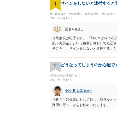
1
サインをしないと逮捕すると
#自動車事故
#飲酒運転・無免許運転
#ひき逃げ
2026年2月19日
匿名A
弁護士
信号無視は犯罪です。 「前の車が赤で右
以下の罰金」という犯罪行為として処罰さ
そこを、「サインをしないと逮捕する」と
の反則金があっても前科にならない）です
「こんな事を言うのだったら免許証返した
えの人が運転をしている公道は、きちんと
2
どうなってしまうのか心配で
を返納してほしいと思うのが社会の大勢で
って）いい警察官にあたったことをきっか
#行政処分の不服申立て
思いとどまった」と交通ルールを遵守する
2023年3月16日
小峰 将太郎
弁護士
行政も生活保護に対して厳しい態度をとっ
務所に行くことをお勧めいたします。