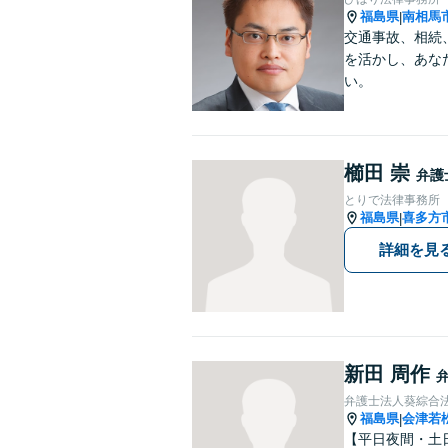
福島県
南相馬
|
交通事故、相続
を活かし、あな
い。
櫛田 崇
弁護
とりで法律事務所
福島県
喜多方
|
詳細を見
新田 周作
弁護士法人葵綜合
福島県
会津若
|
【平日夜間・土