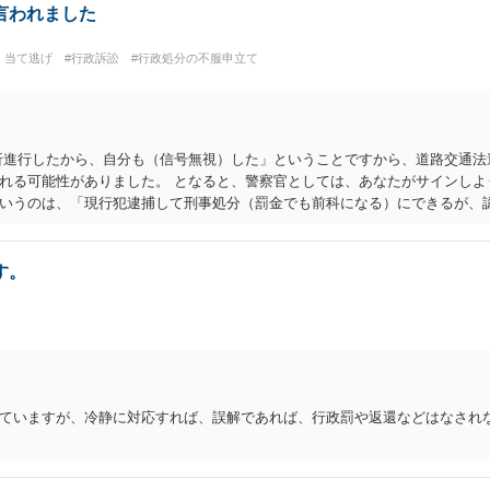
言われました
・当て逃げ
#行政訴訟
#行政処分の不服申立て
折進行したから、自分も（信号無視）した」ということですから、道路交通法
れる可能性がありました。 となると、警察官としては、あなたがサインしよ
いうのは、「現行犯逮捕して刑事処分（罰金でも前科になる）にできるが、
ませてあげる」という意味です。 あなたはこの警察官を非難するのではなく
方がいい」との発言ですが、実際「前の車が赤で右折進行したから、自分も
交通ルールを守っている人や歩行者らにとってとても危険なものであり怖い
す。
す。 実際「交通違反を繰り返せば免許停止や取消（強制返納）になる」のは
けに、むしろ今回を苦い薬（良い教訓）として反省し、次回から「前の車は
ドライバーになってほしいと期待しています。
ていますが、冷静に対応すれば、誤解であれば、行政罰や返還などはなされな