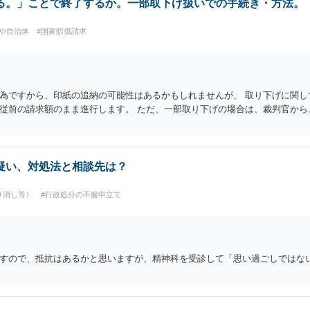
る。」ことで終了するか。一部取下げ扱いでの手続き・方法。
国や自治体
#国家賠償請求
為ですから、印紙の追納の可能性はあるかもしれませんが、 取り下げに関し
従前の請求額のまま進行します。 ただ、一部取り下げの場合は、裁判官から
疑い、対処法と相談先は？
り消し等）
#行政処分の不服申立て
すので、抵抗はあるかと思いますが、精神科を受診して「思い過ごしではな