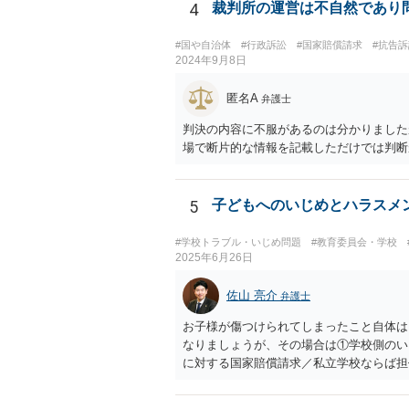
4
裁判所の運営は不自然であり
#国や自治体
#行政訴訟
#国家賠償請求
#抗告
2024年9月8日
匿名A
弁護士
判決の内容に不服があるのは分かりました
場で断片的な情報を記載しただけでは判断
5
子どもへのいじめとハラスメ
#学校トラブル・いじめ問題
#教育委員会・学校
2025年6月26日
佐山 亮介
弁護士
お子様が傷つけられてしまったこと自体は
なりましょうが、その場合は①学校側のい
に対する国家賠償請求／私立学校ならば担
焦点になるでしょう。