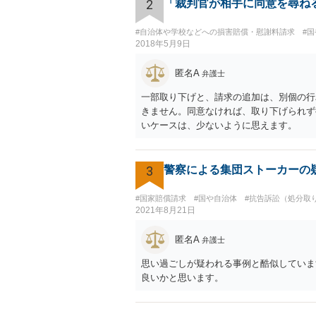
2
「裁判官が相手に同意を尋ね
#自治体や学校などへの損害賠償・慰謝料請求
#
2018年5月9日
匿名A
弁護士
一部取り下げと、請求の追加は、別個の行
きません。同意なければ、取り下げられず
いケースは、少ないように思えます。
3
警察による集団ストーカーの
#国家賠償請求
#国や自治体
#抗告訴訟（処分取
2021年8月21日
匿名A
弁護士
思い過ごしが疑われる事例と酷似していま
良いかと思います。