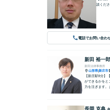
談くださ
電話でお問い合わ
新田 裕一
新田法律事務所
山形県
新庄市
|
【新庄駅8分】
ができるかをと
力を注ぎます。
長岡 克典