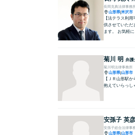
長岡克典法律事務
山形県
米沢市
|
【法テラス利用
供させていただ
ます。 お気軽
菊川 明
弁護
菊川明法律事務所
山形県
山形市
|
【ＪＲ山形駅か
抱えていらっし
安孫子 英
安孫子総合法律事
山形県
山形市
|