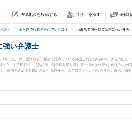
法律相談を投稿する
弁護士を探す
法律Q
弁護士
山形県で行政事件に強い弁護士
山形県で国家賠償請求に強い弁護
に強い弁護士
かりました。休日面談や夜間面談に対応している弁護士なども掲載中。さらに山形
服申立てや住民訴訟、抗告訴訟（処分取り消し等）等の細かな分野での絞り込み検
護士、長岡克典法律事務所の長岡 克典弁護士のプロフィール情報や弁護士費用、強
に弁護士に相談したい』『国家賠償請求のトラブル解決の実績豊富な近くの弁護士
たい』などでお困りの相談者さんにおすすめです。