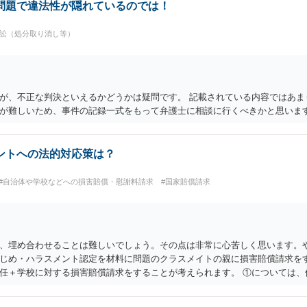
問題で違法性が隠れているのでは！
訴訟（処分取り消し等）
が、不正な判決といえるかどうかは疑問です。 記載されている内容ではあま
が難しいため、事件の記録一式をもって弁護士に相談に行くべきかと思いま
ントへの法的対応策は？
#自治体や学校などへの損害賠償・慰謝料請求
#国家賠償請求
、埋め合わせることは難しいでしょう。その点は非常に心苦しく思います。
じめ・ハラスメント認定を材料に問題のクラスメイトの親に損害賠償請求を
任＋学校に対する損害賠償請求をすることが考えられます。 ①については、