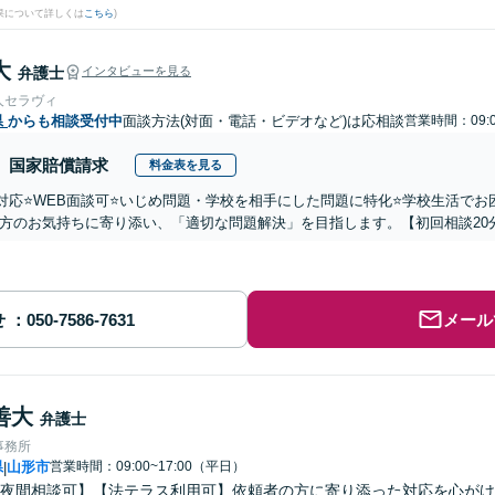
果について詳しくは
こちら
)
大
弁護士
インタビューを見る
人セラヴィ
県
からも相談受付中
面談方法(対面・電話・ビデオなど)は応相談
営業時間：09:0
国家賠償請求
料金表を見る
国対応⭐️WEB面談可⭐️いじめ問題・学校を相手にした問題に特化⭐️学校生活
方のお気持ちに寄り添い、「適切な問題解決」を目指します。【初回相談20
せ
メール
善大
弁護士
事務所
県
山形市
営業時間：09:00~17:00（平日）
|
夜間相談可】【法テラス利用可】依頼者の方に寄り添った対応を心がけ