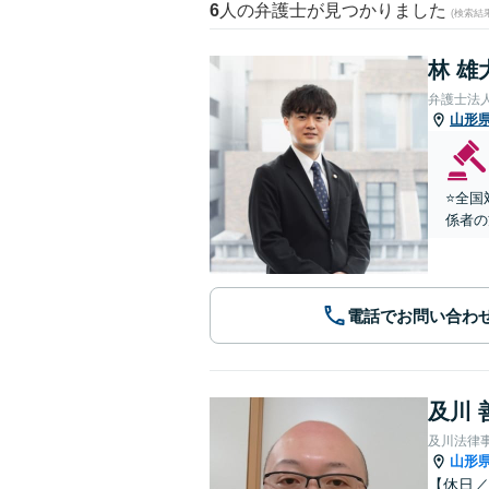
6
人の弁護士が見つかりました
(検索結
林 雄
弁護士法
山形
⭐️全
係者の
電話でお問い合わ
及川 
及川法律
山形
【休日／