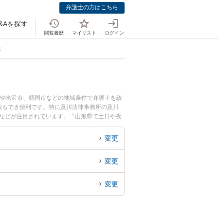
弁護士の方はこちら
&Aを探す
閲覧履歴
マイリスト
ログイン
士
市や米沢市、鶴岡市などの地域条件で弁護士を絞
索もでき便利です。特に及川法律事務所の及川
みなどが注目されています。『山形県で土日や夜
を検索したい』『初回相談無料で国家賠償請求を
変更
変更
変更