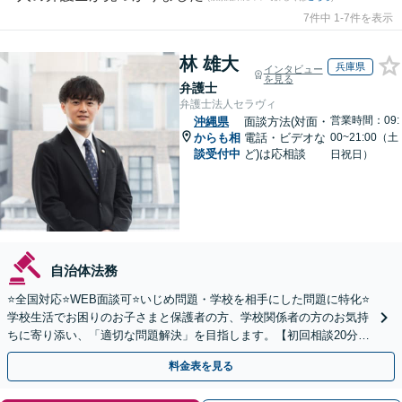
7件中 1-7件を表示
林 雄大
兵庫県
インタビュー
を見る
弁護士
弁護士法人セラヴィ
営業時間：09:
沖縄県
面談方法(対面・
からも相
電話・ビデオな
00~21:00（土
談受付中
ど)は応相談
日祝日）
自治体法務
⭐️全国対応⭐️WEB面談可⭐️いじめ問題・学校を相手にした問題に特化⭐️
学校生活でお困りのお子さまと保護者の方、学校関係者の方のお気持
ちに寄り添い、「適切な問題解決」を目指します。【初回相談20分無
料】
料金表を見る