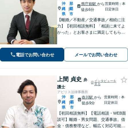
沖
那
県庁前駅
から
営業時間：本
縄
覇
|
日定休日
徒歩6分
県
市
【離婚／不動産／交通事故／相続に注
力】【初回相談無料】「相談に来てよ
かった」とお客さまに満足してもらう
ことを大切にしています！沖縄にお住
まいの方・中小企業の方を支えるべ
く、丁寧なヒアリングで皆様のお気持
電話でお問い合わせ
メールでお問い合わせ
ちに寄り添います。
上間 貞史
弁
インタビューを
見る
護士
アビリス法律事務所
沖
那
壺川駅
から
営業時間：本
縄
覇
|
日定休日
徒歩9分
県
市
【初回相談無料】【電話相談・WEB面
談可】離婚・男女問題、交通事故、借
金・債務整理など、幅広く対応可能で