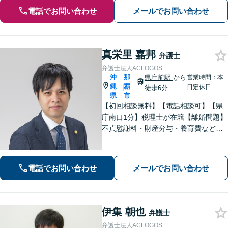
電話でお問い合わせ
メールでお問い合わせ
真栄里 嘉邦
弁護士
弁護士法人ACLOGOS
沖
那
県庁前駅
から
営業時間：本
縄
覇
|
日定休日
徒歩6分
県
市
【初回相談無料】【電話相談可】【県
庁南口1分】税理士が在籍【離婚問題】
不貞慰謝料・財産分与・養育費など。
協議・調停・別居中、どの段階でもご
相談ください【不動産】賃料増額（減
額）・明け渡し請求・立退料増額など
電話でお問い合わせ
メールでお問い合わせ
に対応。交渉から訴訟までお任せくだ
さい。
伊集 朝也
弁護士
弁護士法人ACLOGOS