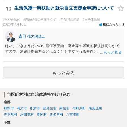
するか否かとなります。 また、自動計算シートが「権利、義務又は事
実証明に関する電磁的記録」に該当するか否かは、具体的な裁判とな
10
生活保護一時扶助と就労自立支援金申請について
ったときに裁判所がどのように判断するかは予測できません。 私見で
すが、一般論としては、ホームページ上の自動計算シートはあくまで
#国や自治体
#行政処分の不服申立て
#許認可の問題
#自治体法務
参考の情報であり、何か手続きをするさいに具体的に算定することに
2026年7月10日
役にたった
2
なると思われますので、「権利、義務又は事実証明に関する電磁的記
録」に該当しないと考えられます。 なお、刑法１６１条の２は「人の
吉田 雄大
弁護士
事務処理を誤らせる目的で、」という要件がかかっているため、当該
はい、ごきょうだいの生活保護受給・廃止等の客観的状況は明らかで
目的を欠く場合は刑法１６１条の２に該当しません。
すので、別途証拠資料などはなくとも申立られる事件と思います。
もっとみる
市区町村別に自治体法務で絞り込む
南部
那覇市
浦添市
糸満市
豊見城市
南城市
与那原町
南風原町
渡嘉敷村
座間味村
粟国村
渡名喜村
八重瀬町
中部