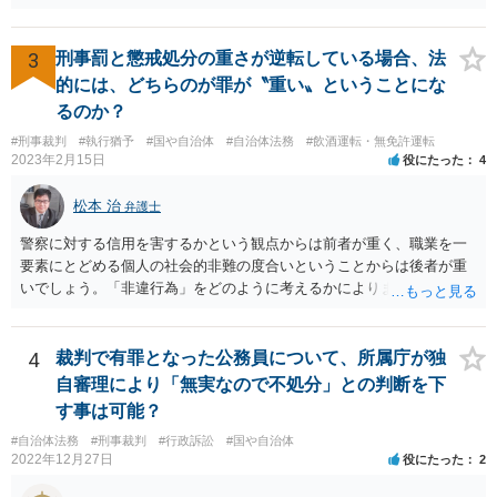
らとしても、効力発生日が記載されている証明書の効力に影響はない
でしょう。 両者をそろえるに越したことはないですが、卒業式の日程
自体は各学校によって慣例として定められることが多いですし、学籍
3
刑事罰と懲戒処分の重さが逆転している場合、法
離脱日も、学校によって異なるようですから、そのこと自体に特に問
的には、どちらのが罪が〝重い〟ということにな
題はないでしょう。 ＞万一、効力発生日より前に、その効力が無効と
るのか？
なる出来事が起こったとしたら、その証明書は効力を発生する事な
#刑事裁判
#執行猶予
#国や自治体
#自治体法務
#飲酒運転・無免許運転
く、証明書としては無効化されるということですね？ そう考えるのが
2023年2月15日
役にたった
4
自然でしょう。 ただし、卒業証書自体は、通常記載されている内容
が、全課程を修了したという事実について記載されており、卒業式時
松本 治
弁護士
点では、そのこと自体は過去の事実として間違いないので、卒業証書
自体の無効かどうかという法的な効力を議論するものではないでしょ
警察に対する信用を害するかという観点からは前者が重く、職業を一
う。 問題は、証書そのものではなく、在学中に何らかの問題を起こし
要素にとどめる個人の社会的非難の度合いということからは後者が重
て学籍を剥奪されたかどうか、ということなので、厳密に言えば卒業
いでしょう。「非違行為」をどのように考えるかによります。
証書自体の議論とは直接関係しないと思います。
4
裁判で有罪となった公務員について、所属庁が独
自審理により「無実なので不処分」との判断を下
す事は可能？
#自治体法務
#刑事裁判
#行政訴訟
#国や自治体
2022年12月27日
役にたった
2