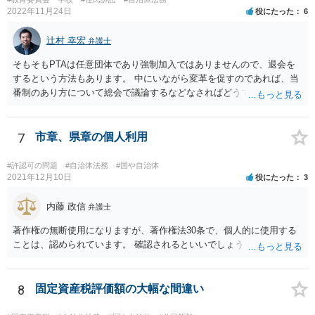
2022年11月24日
役にたった
6
辻村 幸宏
弁護士
そもそもPTAは任意団体であり強制加入ではありませんので、退会を
するという方法もあります。 中にいながら変革を促すのであれば、当
番制のあり方について総会で議論するなどなさればどうでしょうか。
7
市章、県章の個人利用
#許認可の問題
#自治体法務
#国や自治体
2021年12月10日
役にたった
3
内藤 政信
弁護士
著作権の無断使用になりますが、著作権法30条で、個人的に使用する
ことは、認められています。 確認されるといいでしょう。
8
固定資産税評価額の大幅な間違い