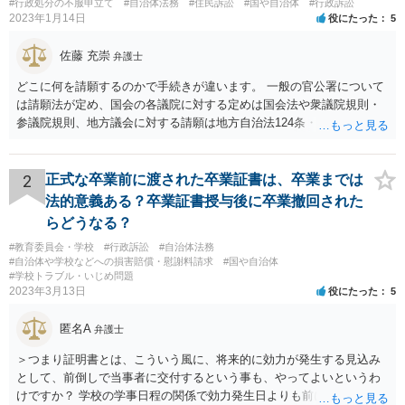
#行政処分の不服申立て
#自治体法務
#住民訴訟
#国や自治体
#行政訴訟
2023年1月14日
役にたった
5
佐藤 充崇
弁護士
どこに何を請願するのかで手続きが違います。 一般の官公署について
は請願法が定め、国会の各議院に対する定めは国会法や衆議院規則・
参議院規則、地方議会に対する請願は地方自治法124条・125条が定め
ています。 請願を行おうとする官公署にまず問いあわせるのが比較的
スムースかと思います。
2
正式な卒業前に渡された卒業証書は、卒業までは
法的意義ある？卒業証書授与後に卒業撤回された
らどうなる？
#教育委員会・学校
#行政訴訟
#自治体法務
#自治体や学校などへの損害賠償・慰謝料請求
#国や自治体
#学校トラブル・いじめ問題
2023年3月13日
役にたった
5
匿名A
弁護士
＞つまり証明書とは、こういう風に、将来的に効力が発生する見込み
として、前倒しで当事者に交付するという事も、やってよいというわ
けですか？ 学校の学事日程の関係で効力発生日よりも前に交付したか