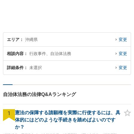
に全力で取り組んでおりま
す。企業法務、土地問題、離
婚、借金、相続、交通事故
等、生活上のトラブルがござ
いましたら、お気軽にご相談
下さい。
エリア
沖縄県
変更
相談内容
行政事件、自治体法務
変更
詳細条件
未選択
変更
自治体法務の法律Q&Aランキング
1
憲法の保障する請願権を実際に行使するには、具
体的にはどのような手続きを踏めばよいのです
か？