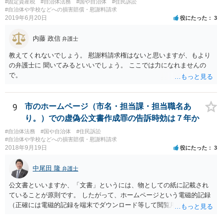
#固定資産税
#自治体法務
#国や自治体
#住民訴訟
#自治体や学校などへの損害賠償・慰謝料請求
2019年6月20日
役にたった
3
内藤 政信
弁護士
教えてくれないでしょう。 慰謝料請求権はないと思いますが、もより
の弁護士に 聞いてみるといいでしょう。 ここでは力になれませんの
で。
9
市のホームページ（市名・担当課・担当職名あ
り。）での虚偽公文書作成罪の告訴時効は７年か
#自治体法務
#国や自治体
#住民訴訟
#自治体や学校などへの損害賠償・慰謝料請求
2018年9月19日
役にたった
3
中尾田 隆
弁護士
公文書といいますか、「文書」というには、物としての紙に記載され
ていることが原則です。 したがって、ホームページという電磁的記録
（正確には電磁的記録を端末でダウンロード等して閲覧用のソフトで
表示している画面）は文書ではありません。刑法１６１条の２に該当