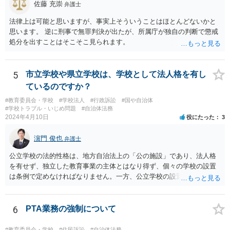
佐藤 充崇
弁護士
法律上は可能と思いますが、事実上そういうことはほとんどないかと
思います。 逆に刑事で無罪判決が出たが、所属庁が独自の判断で懲戒
処分を出すことはそこそこ見られます。
5
市立学校や県立学校は、学校として法人格を有し
ているのですか？
#教育委員会・学校
#学校法人
#行政訴訟
#国や自治体
#学校トラブル・いじめ問題
#自治体法務
2024年4月10日
役にたった
3
濵門 俊也
弁護士
公立学校の法的性格は、地方自治法上の「公の施設」であり、法人格
を有せず、独立した教育事業の主体とはなり得ず、個々の学校の設置
は条例で定めなければなりません。一方、公立学校の設置者である地
方公共団体は地方自治法上「法人とする。」と規定され、法律上の権
利義務の主体となる法人格を有し、教育事業の主体となっています。
ちなみに、公立学校は教育行政組織上の取扱いとしては「教育機関」
6
PTA業務の強制について
であり、校舎・校地等は地方自治法上「行政財産」とされています。
#教育委員会・学校
#住民訴訟
#自治体法務