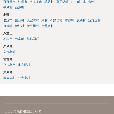
宜野湾市
沖縄市
うるま市
読谷村
嘉手納町
北谷町
北中城村
中城村
西原町
北部
名護市
国頭村
大宜味村
東村
今帰仁村
本部町
恩納村
宜野座村
金武町
伊江村
伊平屋村
伊是名村
八重山
石垣市
竹富町
与那国町
久米島
久米島町
宮古島
宮古島市
多良間村
大東島
南大東村
北大東村
ココナラ法律相談について