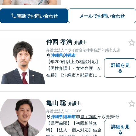
す。地域密着型の法律事務所で、ご相
談しやすい対応体制を整備していま
電話でお問い合わせ
メールでお問い合わせ
す。抱えているお悩みを解決いたしま
すので、お気軽にお問い合わせくださ
い。
仲西 孝浩
弁護士
弁護士法人ニライ総合法律事務所 沖縄市支店
沖縄県
沖縄市
|
【年200件以上の相談対応】
詳細を見
【男性弁護士・女性弁護士が
る
在籍】【沖縄市と那覇市に事
務所あり】離婚問題、相続問
題、労働雇用、刑事事件、企
業法務など幅広く対応しま
す。「沖縄ならではの習慣」
亀山 聡
弁護士
を熟知した弁護士が多数在
弁護士法人ACLOGOS
籍。
沖縄県
那覇市
県庁前駅
から徒歩6分
|
【県庁前駅】【初回相談無
詳細を見
料】【法人・個人対応】借金
る