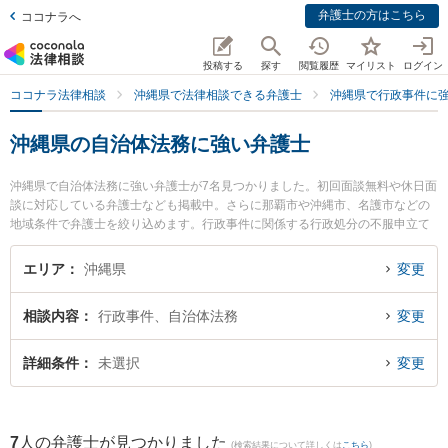
弁護士の方はこちら
ココナラへ
投稿する
探す
閲覧履歴
マイリスト
ログイン
ココナラ法律相談
沖縄県で法律相談できる弁護士
沖縄県で行政事件に
沖縄県の自治体法務に強い弁護士
沖縄県で自治体法務に強い弁護士が7名見つかりました。初回面談無料や休日面
談に対応している弁護士なども掲載中。さらに那覇市や沖縄市、名護市などの
地域条件で弁護士を絞り込めます。行政事件に関係する行政処分の不服申立て
や住民訴訟、抗告訴訟（処分取り消し等）等の細かな分野での絞り込み検索も
でき便利です。特に弁護士法人ACLOGOSの真栄里 嘉邦弁護士や弁護士法人AC
エリア
沖縄県
変更
LOGOSの伊集 朝也弁護士、アビリス法律事務所の上間 貞史弁護士のプロフィ
ール情報や弁護士費用、強みなどが注目されています。『沖縄県で土日や夜間
相談内容
行政事件、自治体法務
変更
に発生した自治体法務のトラブルを今すぐに弁護士に相談したい』『自治体法
務のトラブル解決の実績豊富な近くの弁護士を検索したい』『初回相談無料で
自治体法務を法律相談できる沖縄県内の弁護士に相談予約したい』などでお困
詳細条件
未選択
変更
りの相談者さんにおすすめです。
7
人の弁護士が見つかりました
(検索結果について詳しくは
こちら
)