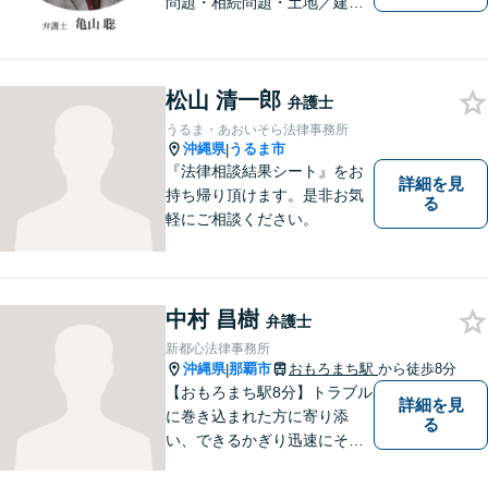
問題・相続問題・土地／建物
／建築紛争・企業法務・事業
承継なら弁護士法人アクロゴ
スにお任せください。
松山 清一郎
弁護士
うるま・あおいそら法律事務所
沖縄県
うるま市
|
『法律相談結果シート』をお
詳細を見
持ち帰り頂けます。是非お気
る
軽にご相談ください。
中村 昌樹
弁護士
新都心法律事務所
沖縄県
那覇市
おもろまち駅
から徒歩8分
|
【おもろまち駅8分】トラブル
詳細を見
に巻き込まれた方に寄り添
る
い、できるかぎり迅速にそし
て最善の解決を図るべく、常