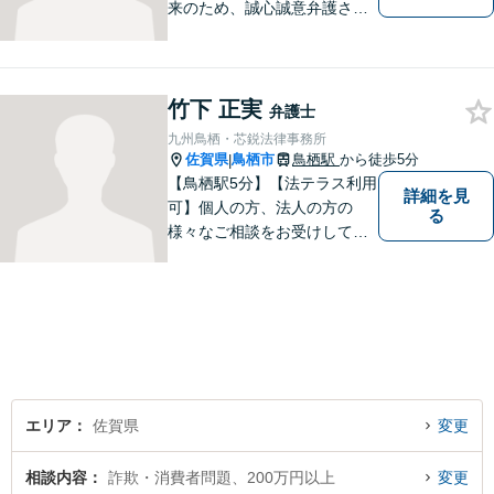
来のため、誠心誠意弁護させ
ていただきます。弁護士とし
て、毅然とした対応を行いま
す。インターネット／刑事／
相続など、幅広い困りごとに
竹下 正実
弁護士
対応可能！【完全個室で対
九州鳥栖・芯鋭法律事務所
応】
佐賀県
鳥栖市
鳥栖駅
から徒歩5分
|
【鳥栖駅5分】【法テラス利用
詳細を見
可】個人の方、法人の方の
る
様々なご相談をお受けしてお
ります。依頼者様のお話をし
っかりお聞きし、お気持ちや
ご事情に沿った解決策をご提
案いたします。【債務整理・
残業代請求については初回面
談無料】【土日祝・夜間相談
可】
エリア
佐賀県
変更
相談内容
詐欺・消費者問題、200万円以上
変更