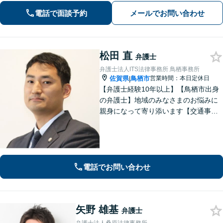
電話で面談予約
メールでお問い合わせ
松田 直
弁護士
弁護士法人ITS法律事務所 鳥栖事務所
佐賀県
鳥栖市
営業時間：本日定休日
|
【弁護士経験10年以上】【鳥栖市出身
の弁護士】地域のみなさまのお悩みに
親身になって寄り添います【交通事
故】正当な権利を主張して正当な賠償
金を獲得します【離婚・男女問題】慰
謝料、財産分与、親権など幅広いトラ
ブルに対応【初回のご相談30分無料】
電話でお問い合わせ
矢野 雄基
弁護士