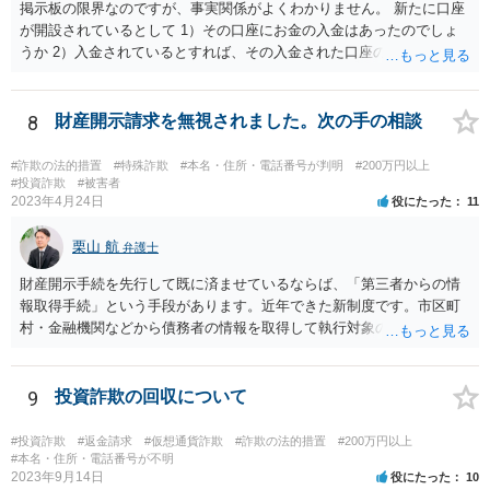
掲示板の限界なのですが、事実関係がよくわかりません。 新たに口座
が開設されているとして 1）その口座にお金の入金はあったのでしょ
うか 2）入金されているとすれば、その入金された口座の資金は引き
出されていたり、第三者に送金されていたりするのでしょうか。 これ
がポイントですよね。口座を悪用する人は、「その口座に入ったお金
を手に入れる」ことが目的ですから、あなたがキャッシュカードを持
8
財産開示請求を無視されました。次の手の相談
っている場合には、キャッシュカードで引き出すことはあなたしかで
きませんから、できるとすれば、ネット上あるいはアプリ上で第三者
#詐欺の法的措置
#特殊詐欺
#本名・住所・電話番号が判明
#200万円以上
に送金することくらいだと思います。あなたの名義の口座であるか
#投資詐欺
#被害者
2023年4月24日
役にたった
11
ら、お金の動きくらいは調べることが可能であると思います。 その上
で、新しく開設した口座に資金が残っているのであれば、それを返せ
栗山 航
ばいいだけの話だと思いますし、残っていないのであれば、第三者に
弁護士
送金をされたか、引き出されたどちらかだと思います。第三者に送金
財産開示手続を先行して既に済ませているならば、「第三者からの情
をされてしまっているのであれば、その資金を送金先に返金を求める
報取得手続」という手段があります。近年できた新制度です。市区町
などの措置を講じる必要があるのではないでしょうか。
村・金融機関などから債務者の情報を取得して執行対象の財産を探す
ための制度になります。 取得対象となる情報は、債務者の①不動産
情報、②預貯金情報、③株式情報、④勤務先（給与の支給者）情報で
す。もっとも、④勤務先情報が取得できるのは、相談者様の債権が、
9
投資詐欺の回収について
養育費などである場合か、人の生命または身体の侵害による損害賠償
請求権である場合に限られます。 申立には、定められた要件を満た
#投資詐欺
#返金請求
#仮想通貨詐欺
#詐欺の法的措置
#200万円以上
すことが必要ですので、具体的には弁護士に相談されるかご自身でお
#本名・住所・電話番号が不明
2023年9月14日
役にたった
10
調べになると良いと思います。