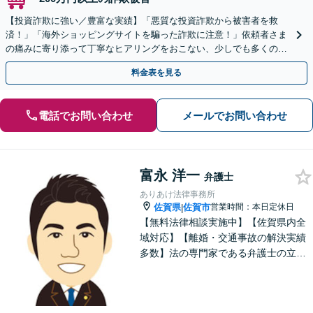
【投資詐欺に強い／豊富な実績】「悪質な投資詐欺から被害者を救
済！」「海外ショッピングサイトを騙った詐欺に注意！」依頼者さま
の痛みに寄り添って丁寧なヒアリングをおこない、少しでも多くの返
金が得られるよう尽力します！
料金表を見る
電話でお問い合わせ
メールでお問い合わせ
富永 洋一
弁護士
ありあけ法律事務所
佐賀県
佐賀市
営業時間：本日定休日
|
【無料法律相談実施中】【佐賀県内全
域対応】【離婚・交通事故の解決実績
多数】法の専門家である弁護士の立場
から、依頼者様にとって最も利益とな
ることを第一に考えます。