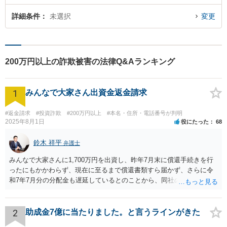
詳細条件
未選択
変更
200万円以上の詐欺被害の法律Q&Aランキング
1
みんなで大家さん出資金返金請求
#返金請求
#投資詐欺
#200万円以上
#本名・住所・電話番号が判明
2025年8月1日
役にたった
68
鈴木 祥平
弁護士
みんなで大家さんに1,700万円を出資し、昨年7月末に償還手続きを行
ったにもかかわらず、現在に至るまで償還書類すら届かず、さらに令
和7年7月分の分配金も遅延しているとのことから、同社の資金繰りは
深刻であり、破綻リスクが極めて高い状況にあると考えられます。こ
のような状況では、放置すれば債権回収が困難となるおそれがあり、
弁護士を入れて早期に対応する必要があります。 本件は、明らかに弁
2
助成金7億に当たりました。と言うラインがきた
護士を入れて対応すべき事案です。内容証明郵便により返還請求の意