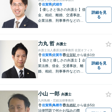
弁護士法人桑原法律事務所
佐賀県
武雄市
|
【 優しさと強さの弁護士 】借
詳細を見
金、相続、離婚、交通事故、
る
企業法務、刑事事件などのご
相談を承っております。まず
はお気軽にご相談ください。
チーム体制による迅速で最適
なリーガルサービスを提供い
力丸 哲
弁護士
たします。
弁護士法人桑原法律事務所 佐賀オフィス
佐賀県
佐賀市
佐賀駅
から徒歩1分
|
【 強さと優しさの弁護士 】企
詳細を見
業法務、借金、交通事故、離
る
婚、相続、刑事事件などのご
相談を承っております。まず
はお気軽にご相談ください。
チーム体制による迅速で最適
小山 一郎
なリーガルサービスを提供い
弁護士
たします。
九州鳥栖・芯鋭法律事務所
佐賀県
鳥栖市
鳥栖駅
から徒歩5分
|
法律問題で何かお悩みの際