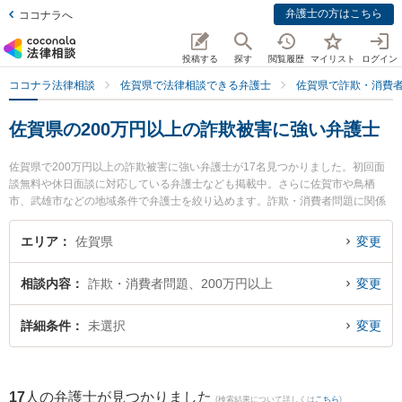
弁護士の方はこちら
ココナラへ
投稿する
探す
閲覧履歴
マイリスト
ログイン
ココナラ法律相談
佐賀県で法律相談できる弁護士
佐賀県で詐欺・消費
佐賀県の200万円以上の詐欺被害に強い弁護士
佐賀県で200万円以上の詐欺被害に強い弁護士が17名見つかりました。初回面
談無料や休日面談に対応している弁護士なども掲載中。さらに佐賀市や鳥栖
市、武雄市などの地域条件で弁護士を絞り込めます。詐欺・消費者問題に関係
する投資詐欺や副業詐欺、FX詐欺等の細かな分野での絞り込み検索もでき便利
です。特にありあけ法律事務所の富永 洋一弁護士や弁護士法人ITS法律事務所
エリア
佐賀県
変更
鳥栖事務所の松田 直弁護士、弁護士法人桑原法律事務所の矢野 雄基弁護士のプ
ロフィール情報や弁護士費用、強みなどが注目されています。『佐賀県で土日
相談内容
詐欺・消費者問題、200万円以上
変更
や夜間に発生した200万円以上の詐欺被害のトラブルを今すぐに弁護士に相談
したい』『200万円以上の詐欺被害のトラブル解決の実績豊富な近くの弁護士
を検索したい』『初回相談無料で200万円以上の詐欺被害を法律相談できる佐
詳細条件
未選択
変更
賀県内の弁護士に相談予約したい』などでお困りの相談者さんにおすすめで
す。
17
人の弁護士が見つかりました
(検索結果について詳しくは
こちら
)