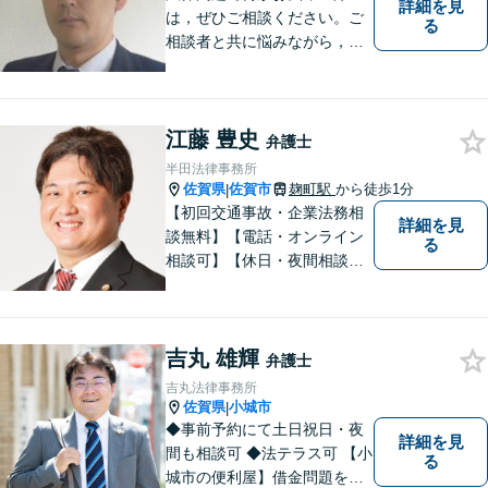
詳細を見
は，ぜひご相談ください。ご
る
相談者と共に悩みながら，い
い解決を目指したいと思って
おります
江藤 豊史
弁護士
半田法律事務所
佐賀県
佐賀市
麹町駅
から徒歩1分
|
【初回交通事故・企業法務相
詳細を見
談無料】【電話・オンライン
る
相談可】【休日・夜間相談
可】適正・迅速、そして親身
なサービスの提供を心がけて
います。
吉丸 雄輝
弁護士
吉丸法律事務所
佐賀県
小城市
|
◆事前予約にて土日祝日・夜
詳細を見
間も相談可 ◆法テラス可 【小
る
城市の便利屋】借金問題を中