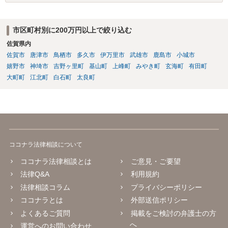
市綜研インベストファンドの保有不動産を売却して、解約等に応じる
資金を作ると言う話をしておりました。その換金性がある不動産とし
て以下の４つの不動産が有ると言われておりました。 ①宗右衛門町モ
市区町村別に200万円以上で絞り込む
ータープール ②軽井沢ASIA ③西日暮里3丁目の土地 ④都市総研千葉
佐賀県内
駅前ビル の4件です。 しかし、2025年8月9日の柳瀬社長の動画で「不
動産売却による資金調達」が語られていたにもかかわらず、現状は、
佐賀市
唐津市
鳥栖市
多久市
伊万里市
武雄市
鹿島市
小城市
①の宗右衛門町モータープールはすでに税金の滞納のため、財務省に
嬉野市
神埼市
吉野ヶ里町
基山町
上峰町
みやき町
玄海町
有田町
差し押さえ、②軽井沢ASIAは財務省の抵当権が設定されております。
大町町
江北町
白石町
太良町
さらに、③西日暮里3丁目の土地にも債権者の抵当権が設定されていま
す。これらはいずれも、ファンドが自由な判断で売却できる状態では
なく、これらの不動産によって資金調達がされる可能性は高くありま
せん。残る都市総研千葉駅前ビルについては、すでに売却されたとさ
れています。しかし、その売却代金が出資者への返還に回った形跡は
なく、日常の運転資金として使われ、すでに消えてしまった可能性が
ココナラ法律相談について
高いと考えられます。仮にそうであれば、ファンドに残る実質的な資
金余力は極めて乏しいと言わざるを得ません。 さらに、深刻なのは、
ココナラ法律相談とは
ご意見・ご要望
過去の不動産取引の内容です。みんなで大家さん販売株式会社と東京
法律Q&A
利用規約
都との去年の業務停止命令をめぐる訴訟の訴訟記録を見る限り、関連
法律相談コラム
プライバシーポリシー
会社が成田の地権者から約35億円で取得した不動産（成田１号から成
田１８号全部）を、約2450億円（成田１号から１８号）という極めて
ココナラとは
外部送信ポリシー
高額で、出資者の資金を使って都市綜研インベストファンドが購入し
よくあるご質問
掲載をご検討の弁護士の方
ている仕組みが確認できます。要するに、出資者の利益を犠牲にして
へ
運営へのお問い合わせ
関連会社に儲けさせるという構図が見えてきております。