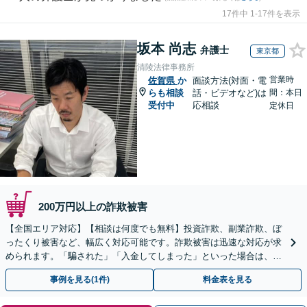
17件中 1-17件を表示
坂本 尚志
弁護士
東京都
清陵法律事務所
営業時
佐賀県
か
面談方法(対面・電
らも相談
話・ビデオなど)は
間：本日
受付中
応相談
定休日
200万円以上の詐欺被害
【全国エリア対応】【相談は何度でも無料】投資詐欺、副業詐欺、ぼ
ったくり被害など、幅広く対応可能です。詐欺被害は迅速な対応が求
められます。「騙された」「入金してしまった」といった場合は、お
早めにご相談ください。【電話・メール・WEB相談可】
事例を見る(1件)
料金表を見る