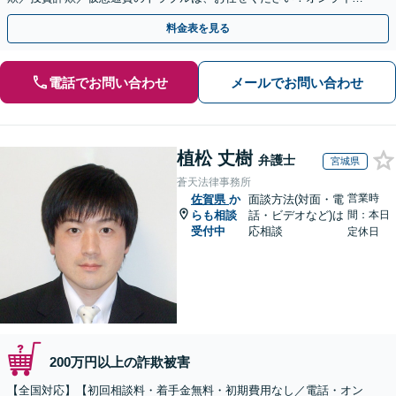
のみで解決も可能！
料金表を見る
電話でお問い合わせ
メールでお問い合わせ
植松 丈樹
弁護士
宮城県
蒼天法律事務所
営業時
佐賀県
か
面談方法(対面・電
らも相談
話・ビデオなど)は
間：本日
受付中
応相談
定休日
200万円以上の詐欺被害
【全国対応】【初回相談料・着手金無料・初期費用なし／電話・オン