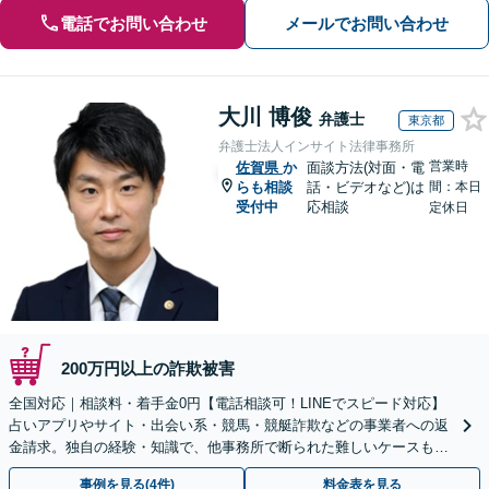
電話でお問い合わせ
メールでお問い合わせ
大川 博俊
弁護士
東京都
弁護士法人インサイト法律事務所
営業時
佐賀県
か
面談方法(対面・電
らも相談
話・ビデオなど)は
間：本日
受付中
応相談
定休日
200万円以上の詐欺被害
全国対応｜相談料・着手金0円【電話相談可！LINEでスピード対応】
占いアプリやサイト・出会い系・競馬・競艇詐欺などの事業者への返
金請求。独自の経験・知識で、他事務所で断られた難しいケースも解
決に導いた実績あり。まずはお気軽にご相談ください
事例を見る(4件)
料金表を見る