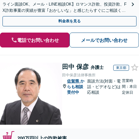
ライン面談OK、メール・LINE相談OK】ロマンス詐欺、投資詐欺、F
X詐欺事案の実績が豊富 ｢おかしいな」と感じたらすぐにご相談くだ
さい。
料金表を見る
電話でお問い合わせ
メールでお問い合わせ
田中 保彦
弁護士
東京都
田中保彦法律事務所
営業時
佐賀県
か
面談方法(対面・電
らも相談
話・ビデオなど)は
間：本日
受付中
応相談
定休日
200万円以上の詐欺被害