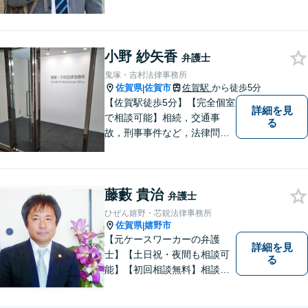
心に取り組んでおります。
小野 紗矢香
弁護士
鬼塚・吉村法律事務所
佐賀県
佐賀市
佐賀駅
から徒歩5分
|
【佐賀駅徒歩5分】【完全個室
詳細を見
で相談可能】相続，交通事
る
故，刑事事件など，法律問題
でお困りの方は，是非私たち
にご相談下さい。 悩みは私た
ちにお預けいただき，笑顔を
藤藪 貴治
お持ち帰りいただけるよう，
弁護士
全力を尽くします。
ひぜん嬉野・芯鋭法律事務所
佐賀県
嬉野市
|
【元ケースワーカーの弁護
詳細を見
士】【土日祝・夜間も相談可
る
能】【初回相談無料】相談者
さまの声にしっかり耳を傾
け、解決まで丁寧にサポート