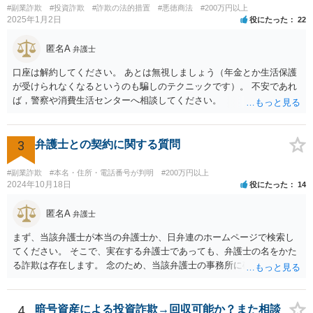
思表示を行い、応答がなければ訴訟提起や仮差押え等の法的措置をと
#副業詐欺
#投資詐欺
#詐欺の法的措置
#悪徳商法
#200万円以上
るべきです。相手方であるみんなで大家さんは、令和5年6月に金融庁
2025年1月2日
役にたった
22
より業務停止命令を受けており、集団投資スキームに関する法令違反
の疑いも報道されています。返還に応じる余力が今後失われるおそれ
匿名A
弁護士
もあるため、他の債権者に先んじて請求手続を行うことが重要です。
口座は解約してください。 あとは無視しましょう（年金とか生活保護
弁護士選任については、大阪に所在する相手方企業であっても、現在
が受けられなくなるというのも騙しのテクニックです）。 不安であれ
は全国の弁護士がウェブ面談・電子手続等で対応可能です。実際、当
ば，警察や消費生活センターへ相談してください。
職もみんなで大家さんに関する出資金返還請求について対応実績があ
り、内容や見通しについて的確なアドバイスを行うことが可能です。
出資金額が高額であることを踏まえれば、現時点で法的措置に踏み切
3
弁護士との契約に関する質問
ることは、損失の拡大を防ぐために極めて合理的な判断といえます。
今からでも遅くありませんので、速やかに弁護士へ相談されることを
強く推奨いたします。
#副業詐欺
#本名・住所・電話番号が判明
#200万円以上
2024年10月18日
役にたった
14
匿名A
弁護士
まず、当該弁護士が本当の弁護士か、日弁連のホームページで検索し
てください。 そこで、実在する弁護士であっても、弁護士の名をかた
る詐欺は存在します。 念のため、当該弁護士の事務所に確認をとれば
安心かもしれません。
4
暗号資産による投資詐欺→回収可能か？また相談