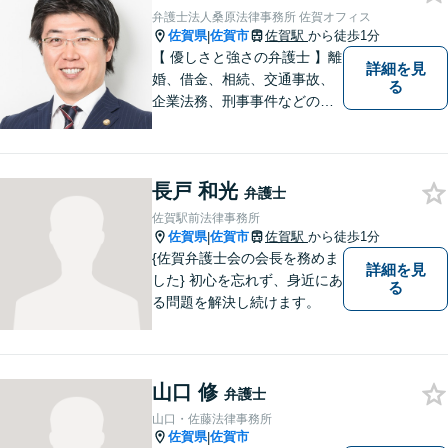
お悩みを話しやすい環境作り
弁護士法人桑原法律事務所 佐賀オフィス
を心がけております。
佐賀県
佐賀市
佐賀駅
から徒歩1分
|
【 優しさと強さの弁護士 】離
詳細を見
婚、借金、相続、交通事故、
る
企業法務、刑事事件などのご
相談を承っております。まず
はお気軽にご相談ください。
チーム体制による迅速で最適
長戸 和光
なリーガルサービスを提供い
弁護士
たします。
佐賀駅前法律事務所
佐賀県
佐賀市
佐賀駅
から徒歩1分
|
{佐賀弁護士会の会長を務めま
詳細を見
した} 初心を忘れず、身近にあ
る
る問題を解決し続けます。
山口 修
弁護士
山口・佐藤法律事務所
佐賀県
佐賀市
|