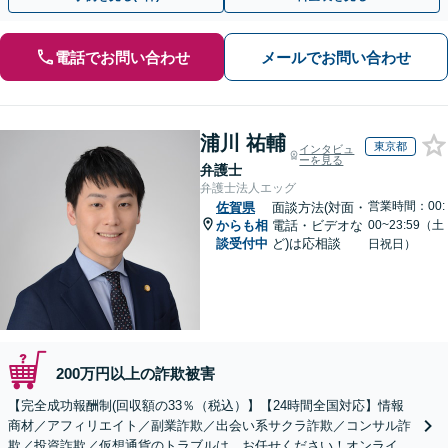
電話でお問い合わせ
メールでお問い合わせ
浦川 祐輔
東京都
インタビュ
ーを見る
弁護士
弁護士法人エッグ
営業時間：00:
佐賀県
面談方法(対面・
からも相
電話・ビデオな
00~23:59（土
談受付中
ど)は応相談
日祝日）
200万円以上の詐欺被害
【完全成功報酬制(回収額の33％（税込）】【24時間全国対応】情報
商材／アフィリエイト／副業詐欺／出会い系サクラ詐欺／コンサル詐
欺／投資詐欺／仮想通貨のトラブルは、お任せください！オンライン