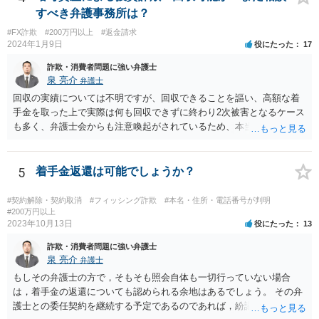
すべき弁護事務所は？
#FX詐欺
#200万円以上
#返金請求
2024年1月9日
役にたった
17
詐欺・消費者問題に強い弁護士
泉 亮介
弁護士
回収の実績については不明ですが、回収できることを謳い、高額な着
手金を取った上で実際は何も回収できずに終わり2次被害となるケース
も多く、弁護士会からも注意喚起がされているため、本当に回収がで
きるのか否かについては慎重に検討される必要があるでしょう。 無料
相談を行なっている事務所に複数相談をされた上で判断されると良い
かと思われます。
5
着手金返還は可能でしょうか？
#契約解除・契約取消
#フィッシング詐欺
#本名・住所・電話番号が判明
#200万円以上
2023年10月13日
役にたった
13
詐欺・消費者問題に強い弁護士
泉 亮介
弁護士
もしその弁護士の方で，そもそも照会自体も一切行っていない場合
は，着手金の返還についても認められる余地はあるでしょう。 その弁
護士との委任契約を継続する予定であるのであれば，紛議調停等の手