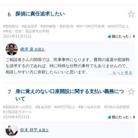
続きを取ると，その後の契約関係の継続は難しくなってくるでしょ
う。弁護士を解任するつもりであるならば，解任を伝えたうえで返金
についての話し合いをまず行い，弁護士側の対応に納得がいかなけれ
6
探偵に責任追求したい
ば次のステップに進むというでも良いかと思われます。 ただ，進め方
に決まりがあるわけではないので，ご質問者様の意向次第です。
#悪徳商法
#返金請求
#契約解除・契約取消
#50〜100万円未満
#200万円以上
#本名・住所・電話番号が判明
2021年11月21日
役にたった
8
峰岸 泉
弁護士
ご相談者さんの関係では、民事事件になります。費用の返還や慰謝料
を請求するのであれば、特に特殊な分野の事件でもありませんので、
相談しやすい方に依頼したらいいと思います。
7
身に覚えのない口座開設に関する支払い義務につ
いて
#高額請求への対応
#返金請求
#200万円以上
#振り込め詐欺
#詐欺の法的措置
#少額訴訟サポート
2024年4月21日
役にたった
8
鈴木 祥平
弁護士