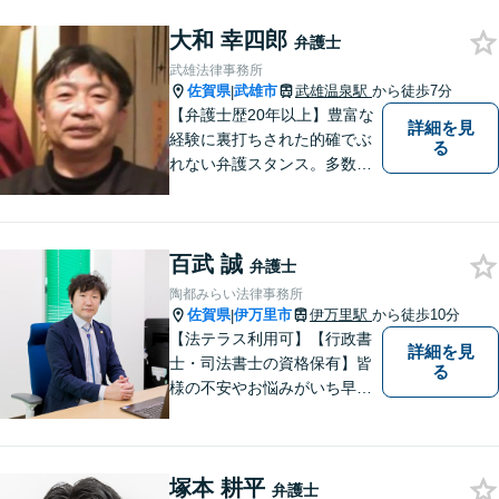
します。相続／離婚・男女問
題／交通事故／債務整理／労
大和 幸四郎
弁護士
働問題など幅広く対応可能で
武雄法律事務所
す。
佐賀県
武雄市
武雄温泉駅
から徒歩7分
|
【弁護士歴20年以上】豊富な
詳細を見
経験に裏打ちされた的確でぶ
る
れない弁護スタンス。多数の
著書・メディア出演あり。
【借金・債務整理】約2000件
の解決実績。【相続遺言】司
百武 誠
法書士などとも連携しワンス
弁護士
トップで解決。難事件には他
陶都みらい法律事務所
弁護士と協力も。元調停委
佐賀県
伊万里市
伊万里駅
から徒歩10分
|
員。
【法テラス利用可】【行政書
詳細を見
士・司法書士の資格保有】皆
る
様の不安やお悩みがいち早く
解決できるよう、これまでの
司法書士、行政書士の経験を
活かし、誠心誠意サポートい
塚本 耕平
たします。また、依頼者様が
弁護士