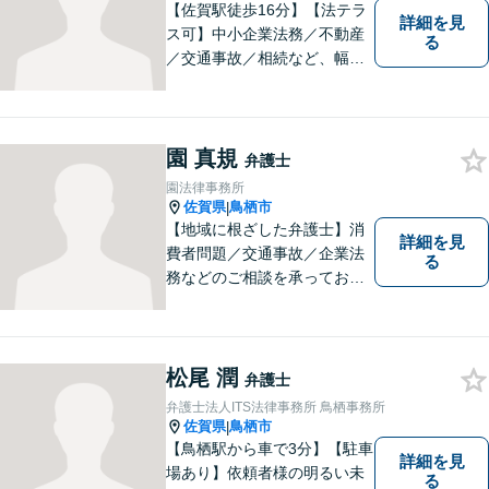
【佐賀駅徒歩16分】【法テラ
詳細を見
ス可】中小企業法務／不動産
る
／交通事故／相続など、幅広
いお困りごとに対応！依頼者
様のお気持ちやご事情に寄り
添い、適切な解決へと導きま
す。まずはお気軽にご相談く
園 真規
弁護士
ださい。【初回面談無料】
園法律事務所
佐賀県
鳥栖市
|
【地域に根ざした弁護士】消
詳細を見
費者問題／交通事故／企業法
る
務などのご相談を承っており
ます。土曜・日曜・夜間につ
いては事前にご予約をいただ
ければ可能な限り相談をお受
けしております。まずはお気
松尾 潤
弁護士
軽にお問い合わせください。
弁護士法人ITS法律事務所 鳥栖事務所
佐賀県
鳥栖市
|
【鳥栖駅から車で3分】【駐車
詳細を見
場あり】依頼者様の明るい未
る