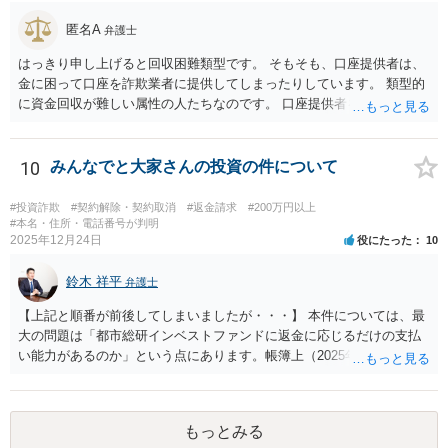
匿名A
弁護士
はっきり申し上げると回収困難類型です。 そもそも、口座提供者は、
金に困って口座を詐欺業者に提供してしまったりしています。 類型的
に資金回収が難しい属性の人たちなのです。 口座提供者を訴えた場
合、口座提供者が詐欺行為に使われたことについて故意・過失がある
か、共同不法行為が成立するのかなども問題となります。 裁判所の目
も現状シビアにみられているなというのが感触です。 くわえて、SNS
10
みんなでと大家さんの投資の件について
等で詐欺行為を行った人物についてはそもそも特定が困難な場合が多
いです。 そのため、私は、この手の事件の弁護団に属していますが、
#投資詐欺
#契約解除・契約取消
#返金請求
#200万円以上
回収は困難であることを明言した上で、それでも依頼する意思がある
#本名・住所・電話番号が判明
2025年12月24日
役にたった
10
かを確認した上で事件に着手して進めています。
鈴木 祥平
弁護士
【上記と順番が前後してしまいましたが・・・】 本件については、最
大の問題は「都市総研インベストファンドに返金に応じるだけの支払
い能力があるのか」という点にあります。帳簿上（2025年3月時点）、
不動産という「（固定）資産」が存在しているように見えても、それ
が自由に売却できず、現金化できなければ、出資者への返還原資には
なりませんし、その資産の評価については、実際の時価との間に乖離
もっとみる
がある可能性が高いです。 都市綜研インベストファンドの社長は、都