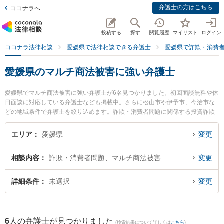
弁護士の方はこちら
ココナラへ
投稿する
探す
閲覧履歴
マイリスト
ログイン
ココナラ法律相談
愛媛県で法律相談できる弁護士
愛媛県で詐欺・消費
愛媛県のマルチ商法被害に強い弁護士
愛媛県でマルチ商法被害に強い弁護士が6名見つかりました。初回面談無料や休
日面談に対応している弁護士なども掲載中。さらに松山市や伊予市、今治市な
どの地域条件で弁護士を絞り込めます。詐欺・消費者問題に関係する投資詐欺
や副業詐欺、FX詐欺等の細かな分野での絞り込み検索もでき便利です。特に弁
護士法人龍鳳法律事務所の石山 龍鳳弁護士やなかむら法律事務所の中村 大祐弁
エリア
愛媛県
変更
護士、岡野法律事務所 松山支店の坂上 咲季弁護士のプロフィール情報や弁護士
費用、強みなどが注目されています。『愛媛県で土日や夜間に発生したマルチ
相談内容
詐欺・消費者問題、マルチ商法被害
変更
商法被害のトラブルを今すぐに弁護士に相談したい』『マルチ商法被害のトラ
ブル解決の実績豊富な近くの弁護士を検索したい』『初回相談無料でマルチ商
法被害を法律相談できる愛媛県内の弁護士に相談予約したい』などでお困りの
詳細条件
未選択
変更
相談者さんにおすすめです。
6
人の弁護士が見つかりました
(検索結果について詳しくは
こちら
)