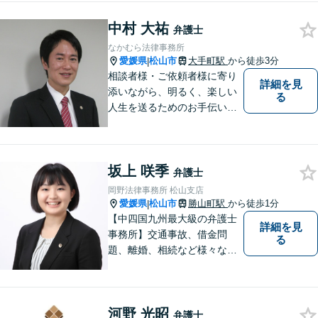
中村 大祐
弁護士
なかむら法律事務所
愛媛県
松山市
大手町駅
から徒歩3分
|
相談者様・ご依頼者様に寄り
詳細を見
添いながら、明るく、楽しい
る
人生を送るためのお手伝いを
したいと思います。お気軽に
ご相談ください。
坂上 咲季
弁護士
岡野法律事務所 松山支店
愛媛県
松山市
勝山町駅
から徒歩1分
|
【中四国九州最大級の弁護士
詳細を見
事務所】交通事故、借金問
る
題、離婚、相続など様々な問
題について、「何度でも無
料」の相談を行っています！
まずはお気軽にご相談くださ
河野 光昭
い！
弁護士