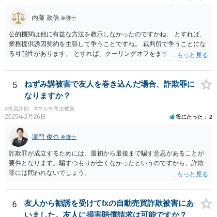
あるものによる被害について、過失相殺をすることは、極力避けるべ
きである。・・・過失相殺は、当事者間の公平を図るため、損害賠償
内藤 政信
弁護士
の額を定めるに当たって、被害者の過失を考慮する制度であるとこ
ろ、第１審被告らの不法行為は、故意による違法な詐欺行為であっ
公的機関は他に有益な方法を教示しなかったのですかね。 とすれば、
て、このような場合に、被害者である第１審原告らの損害額を減額す
業務提供誘因契約を主張して争うことですね。 裁判所で争うことにな
ることは、加害者である第１審被告らに対し、故意に違法な手段で取
る可能性があります。 とすれば、クーリングオフをまず実行すること
得した利得を許容する結果になって相当でない。」と判示した。。 投
です。
資詐欺（ポンジスキーム）等の事例においては、相手方が故意に騙し
た事案であれば、過失相殺の主張は封じられることになります。
5
ねずみ講被害で友人を巻き込んだ場合、詐欺罪に
なりますか？
#投資詐欺
#マルチ商法被害
2025年2月26日
役にたった
2
濵門 俊也
弁護士
詐欺罪が成立するためには、最初から最後まで騙す意思があることが
要件となります。騙すつもりが全くなかったというのですから、詐欺
罪には問われないでしょう。
6
友人から勧誘を受けてfxの自動売買詐欺被害にあ
いました。友人に損害賠償請求は可能ですか？