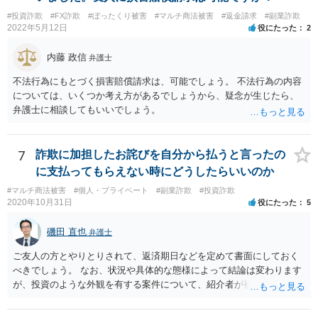
#投資詐欺
#FX詐欺
#ぼったくり被害
#マルチ商法被害
#返金請求
#副業詐欺
2022年5月12日
役にたった
2
内藤 政信
弁護士
不法行為にもとづく損害賠償請求は、可能でしょう。 不法行為の内容
については、いくつか考え方があるでしょうから、疑念が生じたら、
弁護士に相談してもいいでしょう。
7
詐欺に加担したお詫びを自分から払うと言ったの
に支払ってもらえない時にどうしたらいいのか
#マルチ商法被害
#個人・プライベート
#副業詐欺
#投資詐欺
2020年10月31日
役にたった
5
磯田 直也
弁護士
ご友人の方とやりとりされて、返済期日などを定めて書面にしておく
べきでしょう。 なお、状況や具体的な態様によって結論は変わります
が、投資のような外観を有する案件について、紹介者が被紹介者に対
して必ずしも民事上の損害賠償責任を負わないわけではありません。