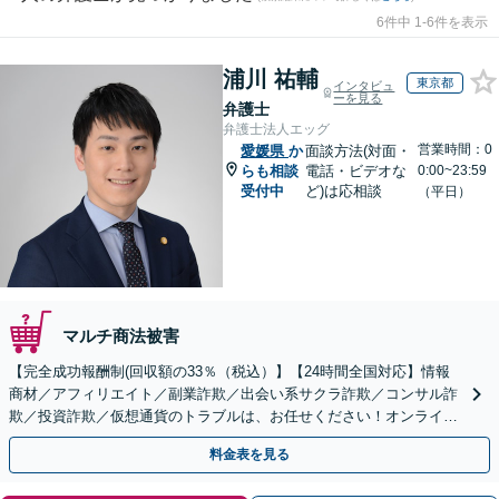
6件中 1-6件を表示
浦川 祐輔
東京都
インタビュ
ーを見る
弁護士
弁護士法人エッグ
営業時間：0
愛媛県
か
面談方法(対面・
らも相談
電話・ビデオな
0:00~23:59
受付中
ど)は応相談
（平日）
マルチ商法被害
【完全成功報酬制(回収額の33％（税込）】【24時間全国対応】情報
商材／アフィリエイト／副業詐欺／出会い系サクラ詐欺／コンサル詐
欺／投資詐欺／仮想通貨のトラブルは、お任せください！オンライン
のみで解決も可能！
料金表を見る