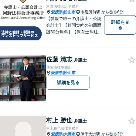
河野法律会計事務所
愛媛県
松山市
市役所前駅
から徒歩6分
|
【愛媛で唯一の弁護士・公認
詳細を見
会計士】【顧問契約の初回面
る
談30分無料】【保育士常駐】
法律及び会計・税務のワンス
トップサービスを提供しま
す。まずは、お気軽にお問合
佐藤 清志
せください。
弁護士
佐藤法律事務所
愛媛県
松山市
|
詳細を見る
村上 勝也
弁護士
村上勝也法律事務所
愛媛県
大洲市
伊予大洲駅
から徒歩2分
|