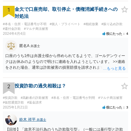
1
金欠で口座売却、取引停止・債権消滅手続きへの
対処法
#本名・住所・電話番号が不明
#個人・プライベート
#相続放棄
#振り込め詐欺
#還付金詐欺
#マルチ商法被害
2024年4月4日
役にたった
4
匿名A
弁護士
口座のうち1件は弁護士様から停められてるようで、ゴールデンウィー
クはお休みのようなので明けに連絡を入れようとしています。 >>連絡
をされた場合、通常は詐欺被害の損害賠償を請求されますのでご留意
ください。
2
投資詐欺の過失相殺は？
#投資詐欺
#高齢者の詐欺被害
#本名・住所・電話番号が判明
#マルチ商法被害
#仮想通貨詐欺
#返金請求
2025年1月21日
役にたった
3
鈴木 祥平
弁護士
【回答】「故意不法行為のうち詐欺取引型」（一般には暴行型と詐欺