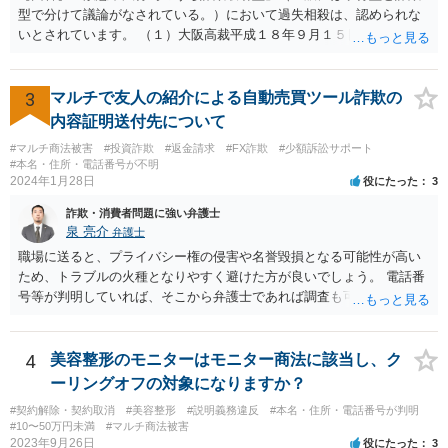
型で分けて議論がなされている。）において過失相殺は、認められな
いとされています。 （１）大阪高裁平成１８年９月１５日裁判例 裁判
所は、「故意ある不法行為に対する過失相殺の適否」について「過失
相殺は、本来文字通り過失のある当事者同士の損害の公平な分担調整
のための法制度であり、元来故意の不法行為の場合にはなじまないも
3
マルチで友人の紹介による自動売買ツール詐欺の
のというべきである。なぜなら、故意の不法行為は、加害者が悪意を
内容証明送付先について
もって一方的に被害者に対して仕掛けるものであり、根本的に被害者
#マルチ商法被害
#投資詐欺
#返金請求
#FX詐欺
#少額訴訟サポート
に生じた痛みをともに分け合うための基盤を欠く上、取引的不法行為
#本名・住所・電話番号が不明
における加害者の故意は、通常、被害者の落ち度或いは弱み、不意、
2024年1月28日
役にたった
3
不用意、不注意、未熟、無能、無知、愚昧等に対して向けられ、それ
詐欺・消費者問題に強い弁護士
らにつけ込むものであるから、被害者が加害者の思惑どおりに落ち度
泉 亮介
弁護士
等を示したからといって、これをもって被害者の過失と評価し、被害
者の加害者に対する損害賠償から被害者の落ち度等相当分を減額する
職場に送ると、プライバシー権の侵害や名誉毀損となる可能性が高い
ことにすれば必ず不法行為の成果をその分確保することができること
ため、トラブルの火種となりやすく避けた方が良いでしょう。 電話番
になるが、そのような事態を容認することは、結果として、不法行為
号等が判明していれば、そこから弁護士であれば調査も可能です。
のやり得を保証するに等しく、故意の不法行為を助長、支援、奨励す
るにも似て、明らかに正義と法の精神に反するからである。したがっ
て、故意の不法行為の場合、特段の事情がない限り、被害者の落ち度
4
美容整形のモニターはモニター商法に該当し、ク
等を過失と評価して損害額の減額事由とすることは許されない。」と
ーリングオフの対象になりますか？
判示した。 （２）東京高等裁判所平成３０年５月２３日裁判例 裁判所
#契約解除・契約取消
#美容整形
#説明義務違反
#本名・住所・電話番号が判明
は、「故意ある不法行為（詐欺行為）に対する過失相殺の適用」につ
#10〜50万円未満
#マルチ商法被害
いて「本件のような故意による不法行為であって犯罪成立可能性すら
2023年9月26日
役にたった
3