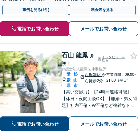
早めにご相談ください。【電話・メール・WEB相談可】
事例を見る(1件)
料金表を見る
電話でお問い合わせ
メールでお問い合わせ
石山 龍鳳
弁
インタビューを
見る
護士
弁護士法人龍鳳法律事務所
愛
松
西堀端駅
か
営業時間：09:00~
媛
山
|
21:00（平日）
ら徒歩2分
県
市
【高い交渉力】【24時間連絡可能】
【休日・夜間面談OK】【離婚・男女問
題】社内不倫・W不倫など複雑なトラ
ブルもお任せ。【労働問題】残業代請
求や退職代行もお受けします。【刑事
電話でお問い合わせ
メールでお問い合わせ
事件】刑事事件は１分１秒が勝負で
す。迅速に対応します。