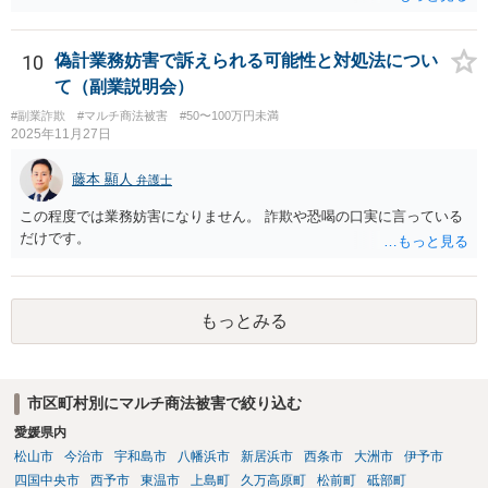
間と思われます。 ただし、民法152条により、権利の承認があった
ときは、時効は更新しされ、その時から新たに進行を開始します。
「電話の音声録音やLINEで相手がお金を返金する内容の文書は残って
10
偽計業務妨害で訴えられる可能性と対処法につい
います。」とのことですが、これらが権利の承認にあたる可能性もあ
て（副業説明会）
ります。 ＞こんな状態でも返金要求してもいいのでしょうか。 → 相
#副業詐欺
#マルチ商法被害
#50〜100万円未満
手方が４５万円をこのまま利得できる法的根拠はないように思われま
2025年11月27日
す。考えられる回収手段としては、支払督促、少額訴訟、民事調停、
民事訴訟等があります。各手続きにはそれぞれの特徴があるので、一
藤本 顯人
弁護士
度、お住まいの地域等の弁護士に相談する等して、ご事案にあった方
法を検討なさってみてはいかがでしょうか。 【参考】お金を払っても
この程度では業務妨害になりません。 詐欺や恐喝の口実に言っている
らえない」とお困りの方へ（政府広報オンライン） https://www.gov-o
だけです。
nline.go.jp/useful/article/201504/1.html
もっとみる
市区町村別にマルチ商法被害で絞り込む
愛媛県内
松山市
今治市
宇和島市
八幡浜市
新居浜市
西条市
大洲市
伊予市
四国中央市
西予市
東温市
上島町
久万高原町
松前町
砥部町