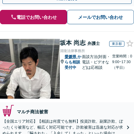
電話でお問い合わせ
メールでお問い合わせ
坂本 尚志
弁護士
東京都
清陵法律事務所
営業時間：0
愛媛県
か
面談方法(対面・
らも相談
電話・ビデオな
9:00~17:30
受付中
ど)は応相談
（平日）
マルチ商法被害
【全国エリア対応】【相談は何度でも無料】投資詐欺、副業詐欺、ぼ
ったくり被害など、幅広く対応可能です。詐欺被害は迅速な対応が求
められます。「騙された」「入金してしまった」といった場合は、お