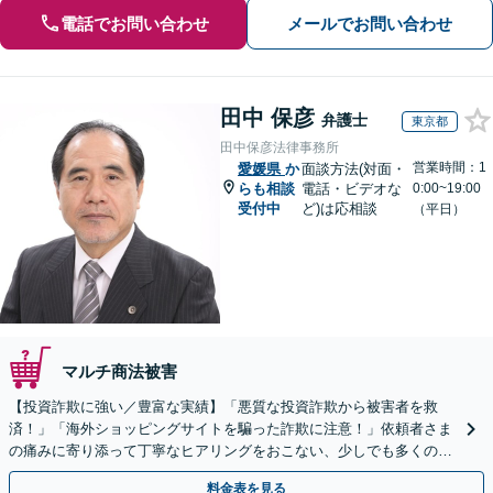
電話でお問い合わせ
メールでお問い合わせ
田中 保彦
弁護士
東京都
田中保彦法律事務所
営業時間：1
愛媛県
か
面談方法(対面・
らも相談
電話・ビデオな
0:00~19:00
受付中
ど)は応相談
（平日）
マルチ商法被害
【投資詐欺に強い／豊富な実績】「悪質な投資詐欺から被害者を救
済！」「海外ショッピングサイトを騙った詐欺に注意！」依頼者さま
の痛みに寄り添って丁寧なヒアリングをおこない、少しでも多くの返
金が得られるよう尽力します！
料金表を見る