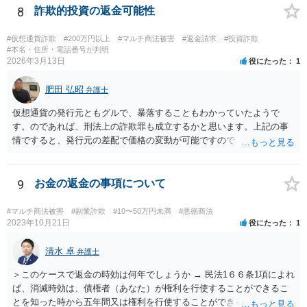
8
詐欺的投資の返金可能性
#仮想通貨詐欺
#200万円以上
#マルチ商法被害
#返金請求
#投資詐欺
#本名・住所・電話番号が判明
2026年3月13日
役にたった
1
肥田 弘昭
弁護士
仮想通貨の発行元ともグルで、暴落することもわかっていたようで
す。のであれば、刑法上の詐欺罪も成立するかと思います。上記の事
情ですると、発行元の差配で価格の変動が可能ですので「投資」では
なく詐欺の手段として評価できる可能性があります。金銭を交付した
行為については、不法行為に基づく損害賠償、不当利得返還請求など
が考えられます。知人やファンドリーダーを共同不法行為者として、
9
お金の返金の事項について
損害賠償請求することが考えられます。ご参考にしてください。
#マルチ商法被害
#副業詐欺
#10〜50万円未満
#悪徳商法
2023年10月21日
役にたった
1
清水 卓
弁護士
＞このケースで返金の時効は何年でしょうか → 民法1６６条1項によれ
ば、消滅時効は、債権者（あなた）が権利を行使することができるこ
とを知った時から五年間又は権利を行使することができる時から十年