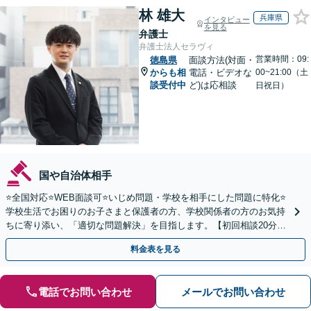
林 雄大
兵庫県
インタビュー
を見る
弁護士
弁護士法人セラヴィ
営業時間：09:
徳島県
面談方法(対面・
からも相
電話・ビデオな
00~21:00（土
談受付中
ど)は応相談
日祝日）
国や自治体相手
⭐️全国対応⭐️WEB面談可⭐️いじめ問題・学校を相手にした問題に特化⭐️
学校生活でお困りのお子さまと保護者の方、学校関係者の方のお気持
ちに寄り添い、「適切な問題解決」を目指します。【初回相談20分無
料】
料金表を見る
電話でお問い合わせ
メールでお問い合わせ