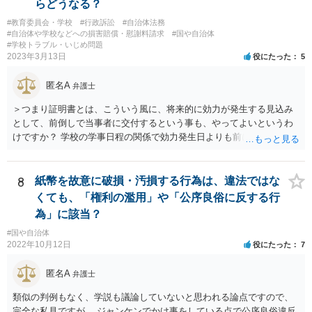
らどうなる？
#教育委員会・学校
#行政訴訟
#自治体法務
#自治体や学校などへの損害賠償・慰謝料請求
#国や自治体
#学校トラブル・いじめ問題
2023年3月13日
役にたった
5
匿名A
弁護士
＞つまり証明書とは、こういう風に、将来的に効力が発生する見込み
として、前倒しで当事者に交付するという事も、やってよいというわ
けですか？ 学校の学事日程の関係で効力発生日よりも前に交付したか
らとしても、効力発生日が記載されている証明書の効力に影響はない
でしょう。 両者をそろえるに越したことはないですが、卒業式の日程
自体は各学校によって慣例として定められることが多いですし、学籍
8
紙幣を故意に破損・汚損する行為は、違法ではな
離脱日も、学校によって異なるようですから、そのこと自体に特に問
くても、「権利の濫用」や「公序良俗に反する行
題はないでしょう。 ＞万一、効力発生日より前に、その効力が無効と
為」に該当？
なる出来事が起こったとしたら、その証明書は効力を発生する事な
#国や自治体
く、証明書としては無効化されるということですね？ そう考えるのが
2022年10月12日
役にたった
7
自然でしょう。 ただし、卒業証書自体は、通常記載されている内容
が、全課程を修了したという事実について記載されており、卒業式時
匿名A
弁護士
点では、そのこと自体は過去の事実として間違いないので、卒業証書
自体の無効かどうかという法的な効力を議論するものではないでしょ
類似の判例もなく、学説も議論していないと思われる論点ですので、
う。 問題は、証書そのものではなく、在学中に何らかの問題を起こし
完全な私見ですが、 ジャンケンでかけ事をしている点で公序良俗違反