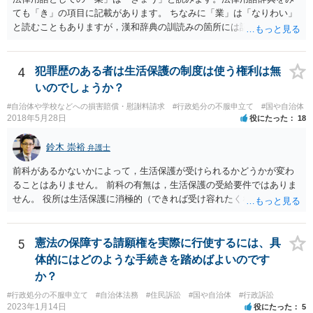
ても「き」の項目に記載があります。 ちなみに「業」は「なりわい」
と読むこともありますが，漢和辞典の訓読みの箇所には記載がないで
す。「生業」と表記するのがよいでしょう。
4
犯罪歴のある者は生活保護の制度は使う権利は無
いのでしょうか？
#自治体や学校などへの損害賠償・慰謝料請求
#行政処分の不服申立て
#国や自治体
2018年5月28日
役にたった
18
鈴木 崇裕
弁護士
前科があるかないかによって，生活保護が受けられるかどうかが変わ
ることはありません。 前科の有無は，生活保護の受給要件ではありま
せん。 役所は生活保護に消極的（できれば受け容れたくない）な姿勢
を示すことが多いようですが， 受給要件を満たしていることをきちん
と説明しましょう。
5
憲法の保障する請願権を実際に行使するには、具
体的にはどのような手続きを踏めばよいのです
か？
#行政処分の不服申立て
#自治体法務
#住民訴訟
#国や自治体
#行政訴訟
2023年1月14日
役にたった
5