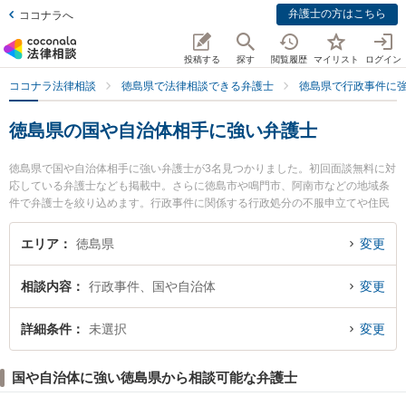
弁護士の方はこちら
ココナラへ
投稿する
探す
閲覧履歴
マイリスト
ログイン
ココナラ法律相談
徳島県で法律相談できる弁護士
徳島県で行政事件に
徳島県の国や自治体相手に強い弁護士
徳島県で国や自治体相手に強い弁護士が3名見つかりました。初回面談無料に対
応している弁護士なども掲載中。さらに徳島市や鳴門市、阿南市などの地域条
件で弁護士を絞り込めます。行政事件に関係する行政処分の不服申立てや住民
訴訟、抗告訴訟（処分取り消し等）等の細かな分野での絞り込み検索もでき便
利です。特に弁護士法人徳島合同法律事務所の堀金 博弁護士や徳島みらい法律
エリア
徳島県
変更
事務所の西 拓也弁護士、弁護士法人徳島合同法律事務所の菊池 真喜男弁護士の
プロフィール情報や弁護士費用、強みなどが注目されています。『徳島県で土
相談内容
行政事件、国や自治体
変更
日や夜間に発生した国や自治体相手のトラブルを今すぐに弁護士に相談した
い』『国や自治体相手のトラブル解決の実績豊富な近くの弁護士を検索した
い』『初回相談無料で国や自治体相手を法律相談できる徳島県内の弁護士に相
詳細条件
未選択
変更
談予約したい』などでお困りの相談者さんにおすすめです。
国や自治体に強い徳島県から相談可能な弁護士