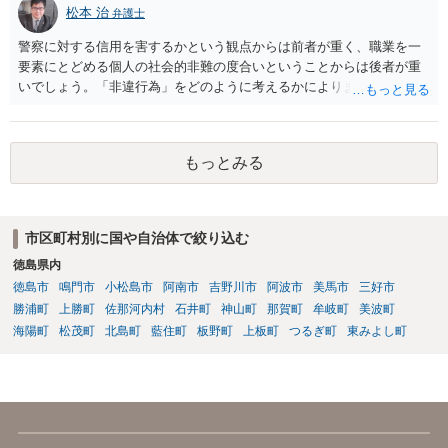
松本 治
弁護士
警察に対する信用を害するかという観点からは前者が重く、職業を一
要素にとどめる個人の社会的非難の度合いということからは後者が重
いでしょう。「非違行為」をどのように考えるかによります。
もっとみる
市区町村別に国や自治体で絞り込む
徳島県内
徳島市
鳴門市
小松島市
阿南市
吉野川市
阿波市
美馬市
三好市
勝浦町
上勝町
佐那河内村
石井町
神山町
那賀町
牟岐町
美波町
海陽町
松茂町
北島町
藍住町
板野町
上板町
つるぎ町
東みよし町