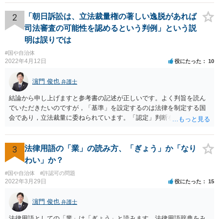
いいと思います。 ＞示談と刑事の両方を相談できる弁護士の先生をさ
がしております。 ネットでさがすとあまりの多さに戸惑っておりま
2
「朝日訴訟は、立法裁量権の著しい逸脱があれば
す。 どの方にお願いしても同じなのでしょうか。 話してみた感じや説
司法審査の可能性を認めるという判例」という説
明など、いろいろ考慮して判断することになります。 書類が届いたば
明は誤りでは
かりで不安でしょうから、どこかしら相談に行ってみると良いと思い
#国や自治体
ます。 複数の弁護士に相談されて決められるケースもありますし、は
2022年4月12日
役にたった
10
じめに相談したところで依頼しなければならないわけではありませ
ん。
濵門 俊也
弁護士
結論から申し上げますと参考書の記述が正しいです。よく判旨を読ん
でいただきたいのですが，「基準」を設定するのは法律を制定する国
会であり，立法裁量に委ねられています。「認定」判断をするのが行
政であり，行政裁量に委ねられています。「現実の生活条件を無視し
て著しく低い基準を設定する」おそれのある主体は国会です。ですの
で，後の「裁量権」の主体も国会となります。
3
法律用語の「業」の読み方、「ぎょう」か「なり
わい」か？
#国や自治体
#許認可の問題
2022年3月29日
役にたった
15
濵門 俊也
弁護士
法律用語としての「業」は「ぎょう」と読みます。法律用語辞典をみ