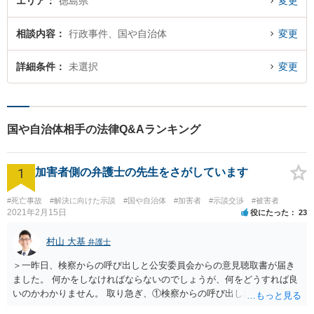
エリア
徳島県
変更
相談内容
行政事件、国や自治体
変更
詳細条件
未選択
変更
国や自治体相手の法律Q&Aランキング
1
加害者側の弁護士の先生をさがしています
#死亡事故
#解決に向けた示談
#国や自治体
#加害者
#示談交渉
#被害者
2021年2月15日
役にたった
23
村山 大基
弁護士
＞一昨日、検察からの呼び出しと公安委員会からの意見聴取書が届き
ました。 何かをしなければならないのでしょうが、何をどうすれば良
いのかわかりません。 取り急ぎ、①検察からの呼び出しにはきちんと
応じることと、②早めに届いた書類を持って弁護士に相談に行くのが