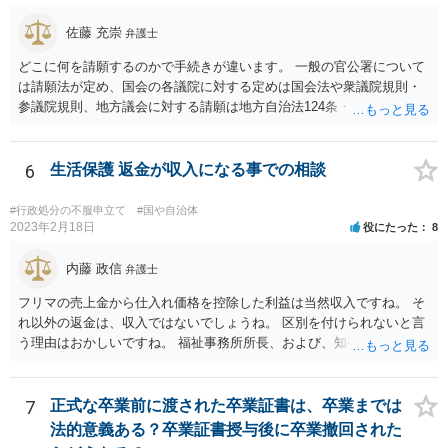
佐藤 充崇
弁護士
どこに何を請願するのかで手続きが違います。 一般の官公署について
は請願法が定め、国会の各議院に対する定めは国会法や衆議院規則・
参議院規則、地方議会に対する請願は地方自治法124条・125条が定め
ています。 請願を行おうとする官公署にまず問いあわせるのが比較的
スムースかと思います。
6
生活保護 返金が収入になる事での相談
#行政処分の不服申立て
#国や自治体
2023年2月18日
役にたった
8
内藤 政信
弁護士
フリマの売上金から仕入れ価格を控除した利益は当然収入ですね。 そ
れ以外の返金は、収入ではないでしょうね。 区別を付けられないと言
う理由はおかしいですね。 福祉事務所所長、および、知事、および、
厚労省の担当部を調べて、 それぞれ同文の質問書を送ってみるといい
でしょう。
7
正式な卒業前に渡された卒業証書は、卒業までは
法的意義ある？卒業証書授与後に卒業撤回された