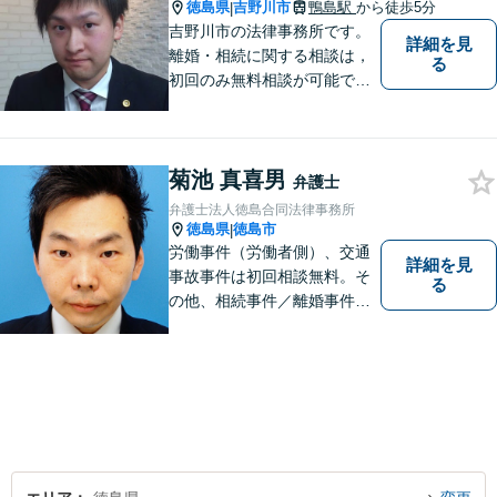
お気軽にご相談ください。
徳島県
吉野川市
鴨島駅
から徒歩5分
|
吉野川市の法律事務所です。
詳細を見
離婚・相続に関する相談は，
る
初回のみ無料相談が可能です
（要予約，事務所にお越しい
ただける方のみ。電話相談不
可。）。
菊池 真喜男
弁護士
弁護士法人徳島合同法律事務所
徳島県
徳島市
|
労働事件（労働者側）、交通
詳細を見
事故事件は初回相談無料。そ
る
の他、相続事件／離婚事件／
債務整理／行政事件など、幅
広い問題に対応可能！完全個
室対応でプライバシーが守ら
れます。【無料駐車場】