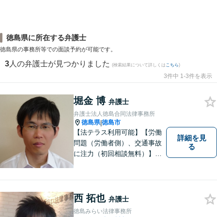
徳島県に所在する弁護士
徳島県の事務所等での面談予約が可能です。
3
人の弁護士が見つかりました
(検索結果について詳しくは
こちら
)
3件中 1-3件を表示
堀金 博
弁護士
弁護士法人徳島合同法律事務所
徳島県
徳島市
|
【法テラス利用可能】【労働
詳細を見
問題（労働者側）、交通事故
る
に注力（初回相談無料）】市
民の生活に関わる身近な事件
（労働問題/交通事故/不動産賃
貸借/消費者問題/離婚/相続/債
務整理など）を中心に、社会
西 拓也
弁護士
的事件にも対応いたします。
徳島みらい法律事務所