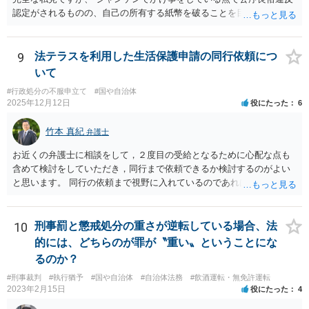
て学籍を剥奪されたかどうか、ということなので、厳密に言えば卒業
認定がされるものの、自己の所有する紙幣を破ることを目的とするこ
証書自体の議論とは直接関係しないと思います。
と自体は公序良俗違反とはされないと思います（所有権の絶対性）。
9
法テラスを利用した生活保護申請の同行依頼につ
いて
#行政処分の不服申立て
#国や自治体
2025年12月12日
役にたった
6
竹本 真紀
弁護士
お近くの弁護士に相談をして，２度目の受給となるために心配な点も
含めて検討をしていただき，同行まで依頼できるか検討するのがよい
と思います。 同行の依頼まで視野に入れているのであれば，お近くの
弁護士の方の方が，動いてもらいやすいかと思います。
10
刑事罰と懲戒処分の重さが逆転している場合、法
的には、どちらのが罪が〝重い〟ということにな
るのか？
#刑事裁判
#執行猶予
#国や自治体
#自治体法務
#飲酒運転・無免許運転
2023年2月15日
役にたった
4