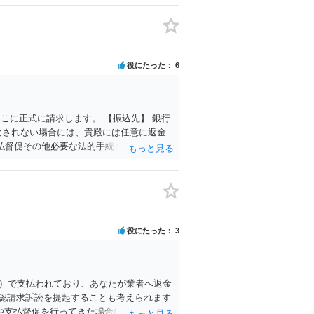
役にたった
6
こに正式に請求します。 【振込先】 銀行
金がなされない場合には、貴殿には任意に返金
払督促その他必要な法的手続を直ちに講じ
め申し添えます。 本件は、貴殿自らが契約
の内部事情は、私に対する返還義務の発生
もって速やかに返金手続を履行されるよ
役にたった
3
払）で支払われており、あなたが業者へ返金
認請求訴訟を提起することも考えられます
や支払督促を行ってきた場合には全面的に