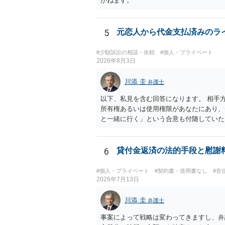
かねます。
5
元恋人から代金支払済みのラ
#少額訴訟の相談・依頼
#個人・プライベート
2026年8月3日
川添 圭
弁護士
以下、私見を含む回答になります。 相手
所有権あるいは使用権限があなたにあり、
と一緒に行く」という合意も付随していた
現に重大な障害が発生しており、当然にチ
いか、という判断に傾くことになると思い
う心理が働くことも無理からぬところです
6
貸付金返済の法的手段と慰謝
手困難であったり特別席であったりすれば
上使用者が指定されている場合には、チケ
#個人・プライベート
#契約書・借用書なし
#音
どこにあるのかを追求した解決が必要にな
2026年7月13日
川添 圭
弁護士
事案によって戦略は変わってきますし、弁