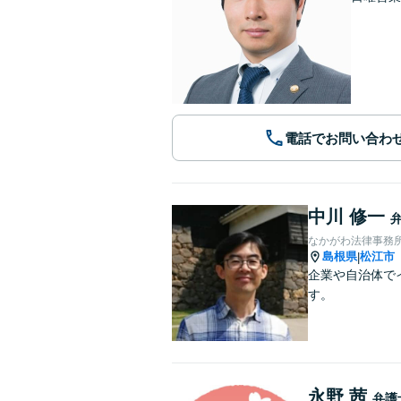
電話でお問い合わ
中川 修一
なかがわ法律事務
島根県
松江市
|
企業や自治体で
す。
永野 茜
弁護