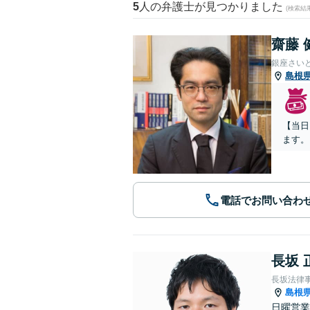
5
人の弁護士が見つかりました
(検索結
齋藤 
銀座さい
島根
【当日
ます。
電話でお問い合わ
長坂 
長坂法律
島根
日曜営業