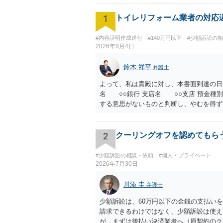
1
トイレリフォーム業者の対応
#内容証明作成送付
#140万円以下
#少額訴訟の
2026年8月4日
鈴木 祥平
弁護士
よって、私は貴殿に対し、本書面到達の日
名 ○○銀行 支店名 ○○支店 預金種別
する意思がないものと判断し、やむを得ず
ます。 その際には、訴訟に要する費用そ
を解約したことによって生じた返還義務の
や履行時期には何ら影響を及ぼすものでは
2
クーリングオフを認めてもら
う、強く求めます。 以上
#少額訴訟の相談・依頼
#個人・プライベート
2026年7月30日
川添 圭
弁護士
少額訴訟は、60万円以下の金銭の支払い
請求できるわけではなく、少額訴訟は使え
が、まずは後払い決済業者へ（原契約のク