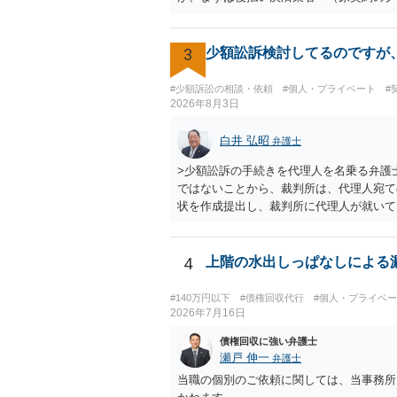
争う、というやり方がベターではないかと
れることをお勧めします。
3
少額訟訴検討してるのですが
#少額訴訟の相談・依頼
#個人・プライベート
#
2026年8月3日
白井 弘昭
弁護士
>少額訟訴の手続きを代理人を名乗る弁護
ではないことから、裁判所は、代理人宛て
状を作成提出し、裁判所に代理人が就いて
訟も受任するかを聞いたうえで、受任の意
やり取りでしか証拠がないと、実際の本人
所は明らかにしないでしょう。 何か本人
4
上階の水出しっぱなしによる漏
で。
#140万円以下
#債権回収代行
#個人・プライベ
2026年7月16日
債権回収に強い弁護士
瀬戸 伸一
弁護士
当職の個別のご依頼に関しては、当事務所HPか