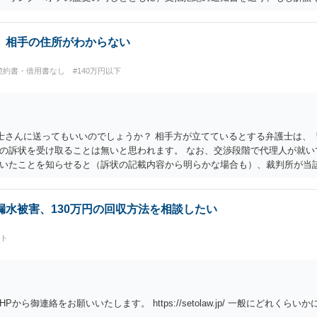
思います。弁護士会の相談センター等で、消費者問題に強い弁護士（消費者
、相手の住所がわからない
契約書・借用書なし
#140万円以下
士さんに送ってもいいのでしょうか？ 相手方が立てているとする弁護士は、
の訴状を受け取ることは無いと思われます。 なお、交渉段階で代理人が就い
いたことを知らせると（訴状の記載内容から明らかな場合も）、裁判所が当
志が明らかになったところで、直接被告に送達するのではなく、代理人に訴状
性が明らかではありません。もちろん弁護士（２０万円の請求で代理人弁護
を示す事実（振込先などの情報）から、相手の住所等の情報を割り出していく
水被害、130万円の回収方法を相談したい
ート
ら御連絡をお願いいたします。 https://setolaw.jp/ 一般にどれく