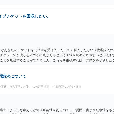
イブチケットを回収したい。
方があなたのチケットを（代金を受け取った上で）購入したという代理購入の
チケットの引渡しを求める権利があるという主張が認められやすいといえます
ことを無視することができません。こちらを重視すれば、交際を終了させた
ケットを引き渡すべきといえるかは微妙であり、むしろ返金すべきとするの
ます。 例えば、当該チケットが座席指定である場合、交際を解消した2人が
。一方、チケットがエリア指定のアリーナ席であれば隣り合わせにならずに
料請求について
、判断は変わってくるかもしれません。当該チケットがチケット転売防止法
ット引渡し以外に選択肢がない場合もあるでしょう。 このように、本件の紛
信不通・行方不明の相手
#140万円以下
#少額訴訟の相談・依頼
ると思われます。なかなか難しい問題なので、弁護士によっても回答は異な
護士によっても考え方が違う可能性があるので、ご質問に書かれた事情をも