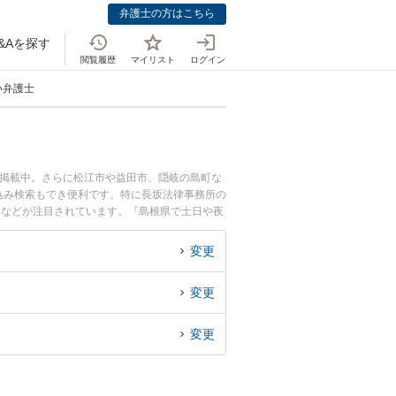
弁護士の方はこちら
&Aを探す
閲覧履歴
マイリスト
ログイン
い弁護士
も掲載中。さらに松江市や益田市、隠岐の島町な
込み検索もでき便利です。特に長坂法律事務所の
みなどが注目されています。『島根県で土日や夜
ブル解決の実績豊富な近くの弁護士を検索した
者さんにおすすめです。
変更
変更
変更