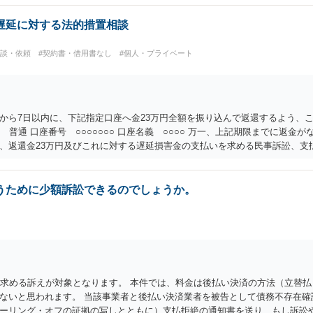
遅延に対する法的措置相談
相談・依頼
#契約書・借用書なし
#個人・プライベート
から7日以内に、下記指定口座へ金23万円全額を振り込んで返還するよう、こ
 普通 口座番号 ○○○○○○○ 口座名義 ○○○○ 万一、上記期限までに返
、返還金23万円及びこれに対する遅延損害金の支払いを求める民事訴訟、支
の他法令上認められる金員についても併せて請求する予定ですので、あらかじ
履行を求めるものにすぎません。貴殿の仕入先との取引関係や返金時期など
ありません。 これ以上、本件の解決を不必要に遅延させることなく、誠意を
うために少額訴訟できるのでしょうか。
を求める訴えが対象となります。 本件では、料金は後払い決済の方法（立替
ないと思われます。 当該事業者と後払い決済業者を被告として債務不存在確
ーリング・オフの証拠の写しとともに）支払拒絶の通知書を送り、もし訴訟