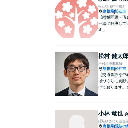
松江桜法律事務所
島根県
松江市
|
【離婚問題・借
一緒に解決して
す。
松村 健太
松村法律事務所
島根県
松江市
|
【交通事故を中
域づくりに貢献
けております。
小林 竜也
隠岐ひまわり基金
島根県
隠岐の
|