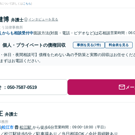
果について詳しくは
こちら
)
健博
弁護士
インタビューを見る
とう法律事務所
県
からも相談受付中
面談方法(対面・電話・ビデオなど)は応相談
営業時間：06:0
個人・プライベートの債権回収
事例を見る(7件)
料金表を見る
・休日・夜間相談可】債権をためない為の予防策と実際の回収はお任せくだ
まずはお電話ください。
せ
メー
正
弁護士
事務所
県
松江市
松江駅
から徒歩6分
営業時間：09:00~18:00（平日）
|
／松江駅徒歩5分／駐車場あり／当日相談OK／会社員経験あり