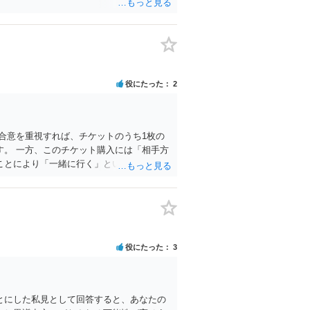
役にたった
2
合意を重視すれば、チケットのうち1枚の
。 一方、このチケット購入には「相手方
ことにより「一緒に行く」という結果の実
が当事者の合理的意思に合致するのではな
当日隣り合わせになることは避けたいとい
済むかもしれませんし、そのチケットが入
に規定する特定興行入場券に該当し、券面
争は、法的には「当事者の合理的意思」が
るかもしれません。
役にたった
3
とにした私見として回答すると、あなたの