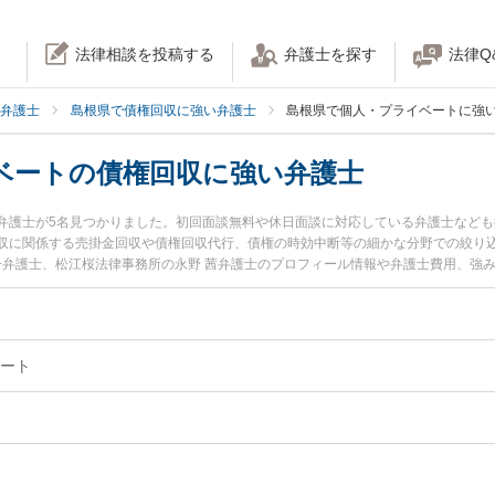
法律相談を投稿する
弁護士を探す
法律Q
弁護士
島根県で債権回収に強い弁護士
島根県で個人・プライベートに強
ベートの債権回収に強い弁護士
弁護士が5名見つかりました。初回面談無料や休日面談に対応している弁護士など
収に関係する売掛金回収や債権回収代行、債権の時効中断等の細かな分野での絞り
修一弁護士、松江桜法律事務所の永野 茜弁護士のプロフィール情報や弁護士費用、強
トラブルを今すぐに弁護士に相談したい』『個人・プライベートの債権回収のトラ
権回収を法律相談できる島根県内の弁護士に相談予約したい』などでお困りの相談
ート