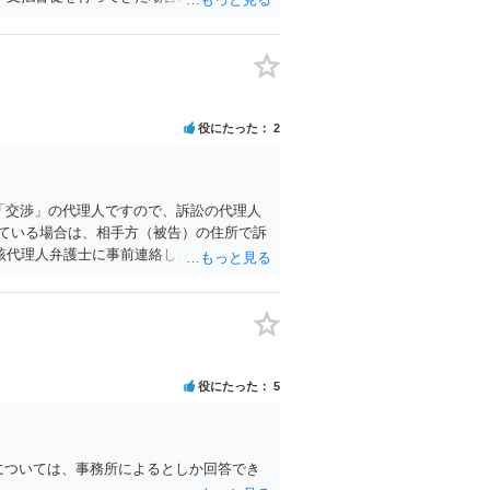
保護委員会に所属しているなど）へ相談さ
役にたった
2
「交渉」の代理人ですので、訴訟の代理人
ている場合は、相手方（被告）の住所で訴
該代理人弁護士に事前連絡し、引き続き訴
の受領を促すこともあります。 ラインの
士に委任するかも疑わしいのですが）も住
しかないように思えます。 以上、ご参考ま
役にたった
5
らいかについては、事務所によるとしか回答でき