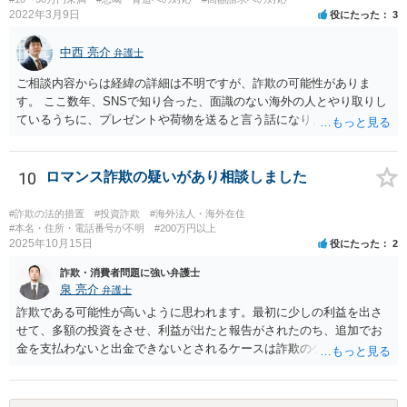
2022年3月9日
役にたった
3
中西 亮介
弁護士
ご相談内容からは経緯の詳細は不明ですが、詐欺の可能性がありま
す。 ここ数年、SNSで知り合った、面識のない海外の人とやり取りし
ているうちに、プレゼントや荷物を送ると言う話になり、通関料等の
名目で一定の支払いを 求めてくるというという手口の詐欺が流行って
います。 本件でも、住所を教えてしまったとしても、職場まで特定す
ることは通常できませんし、そもそも、支払いと解雇の関連性は考え
10
ロマンス詐欺の疑いがあり相談しました
難いです。 にも関わらず、そのような言葉をもって支払わせようとす
る態様から詐欺の可能性が高いのではないかと思われます。 よほど相
#詐欺の法的措置
#投資詐欺
#海外法人・海外在住
手を信頼できる事情がない限り、支払いをしないようにした方がよい
#本名・住所・電話番号が不明
#200万円以上
2025年10月15日
役にたった
2
と思います。
詐欺・消費者問題に強い弁護士
泉 亮介
弁護士
詐欺である可能性が高いように思われます。最初に少しの利益を出さ
せて、多額の投資をさせ、利益が出たと報告がされたのち、追加でお
金を支払わないと出金できないとされるケースは詐欺のケースで非常
に多いです。 追加で支払いをすることはせず、警察に相談の上、必要
であれば弁護士に相談されると良いでしょう。 ただ、こうした類型の
場合返金が難しいケースが多いため弁護士を立てるかどうかは慎重に