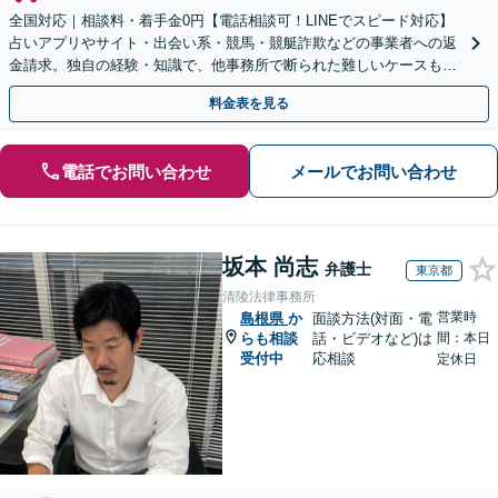
全国対応｜相談料・着手金0円【電話相談可！LINEでスピード対応】
占いアプリやサイト・出会い系・競馬・競艇詐欺などの事業者への返
金請求。独自の経験・知識で、他事務所で断られた難しいケースも解
決に導いた実績あり。まずはお気軽にご相談ください
料金表を見る
電話でお問い合わせ
メールでお問い合わせ
坂本 尚志
弁護士
東京都
清陵法律事務所
営業時
島根県
か
面談方法(対面・電
らも相談
話・ビデオなど)は
間：本日
受付中
応相談
定休日