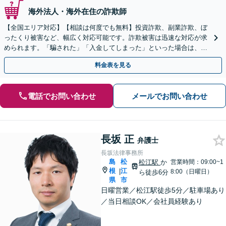
海外法人・海外在住の詐欺師
【全国エリア対応】【相談は何度でも無料】投資詐欺、副業詐欺、ぼ
ったくり被害など、幅広く対応可能です。詐欺被害は迅速な対応が求
められます。「騙された」「入金してしまった」といった場合は、お
早めにご相談ください。【電話・メール・WEB相談可】
料金表を見る
電話でお問い合わせ
メールでお問い合わせ
長坂 正
弁護士
長坂法律事務所
島
松
松江駅
か
営業時間：09:00~1
根
江
|
8:00（日曜日）
ら徒歩6分
県
市
日曜営業／松江駅徒歩5分／駐車場あり
／当日相談OK／会社員経験あり