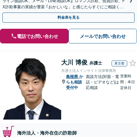
ライン面談OK、メール・LINE相談OK】ロマンス詐欺、投資詐欺、F
X詐欺事案の実績が豊富 ｢おかしいな」と感じたらすぐにご相談くだ
さい。
料金表を見る
電話でお問い合わせ
メールでお問い合わせ
大川 博俊
弁護士
東京都
弁護士法人インサイト法律事務所
営業時
島根県
か
面談方法(対面・電
らも相談
話・ビデオなど)は
間：本日
受付中
応相談
定休日
海外法人・海外在住の詐欺師