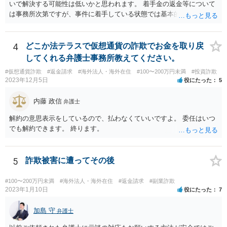
いで解決する可能性は低いかと思われます。 着手金の返金等について
は事務所次第ですが、事件に着手している状態では基本的に返金に応
じてくれない事務所が多いかと思われます。 依頼している弁護士に
は、現状や今後どう動くのか、回収可能性についてどのような見込み
か等疑問や不安に思っていることは確認をされた方が良いでしょう。
4
どこか法テラスで仮想通貨の詐欺でお金を取り戻
してくれる弁護士事務所教えてください。
#仮想通貨詐欺
#返金請求
#海外法人・海外在住
#100〜200万円未満
#投資詐欺
2023年12月5日
役にたった
5
内藤 政信
弁護士
解約の意思表示をしているので、払わなくていいですよ。 委任はいつ
でも解約できます。 終ります。
5
詐欺被害に遭ってその後
#100〜200万円未満
#海外法人・海外在住
#返金請求
#副業詐欺
2023年1月10日
役にたった
7
加島 守
弁護士