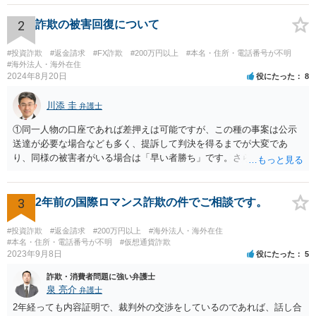
てみてください。
2
詐欺の被害回復について
#投資詐欺
#返金請求
#FX詐欺
#200万円以上
#本名・住所・電話番号が不明
#海外法人・海外在住
2024年8月20日
役にたった
8
川添 圭
弁護士
①同一人物の口座であれば差押えは可能ですが、この種の事案は公示
送達が必要な場合なども多く、提訴して判決を得るまでが大変であ
り、同様の被害者がいる場合は「早い者勝ち」です。さらに詳しい事
情が必要ですが、仮差押えを含めて一刻も早く動いた方がよいと思わ
れます。 ②わかりません。その法人が特定できるかどうかが問題で
す。調査が必要ですので、弁護士へ相談した方がよいと思います。
3
2年前の国際ロマンス詐欺の件でご相談です。
#投資詐欺
#返金請求
#200万円以上
#海外法人・海外在住
#本名・住所・電話番号が不明
#仮想通貨詐欺
2023年9月8日
役にたった
5
詐欺・消費者問題に強い弁護士
泉 亮介
弁護士
2年経っても内容証明で、裁判外の交渉をしているのであれば、話し合