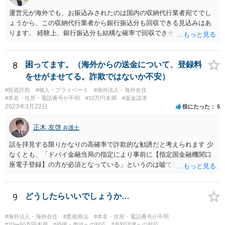
運営元が海外でも、お振込みされたのは国内の収納代行業者宛てでし
ょうから、この収納代行業者から銀行振込分も回収できる見込みはあ
ります。 経験上、銀行振込分も結構な確率で回収できそうな事案にお
見受けいたしますが、今ご相談されている先生が難しいとおっしゃる
以上、何か難しい事情があるのかもしれません。
8
困ってます。（海外からの送金について、登録料
をせがませてる。詐欺ではないか不安）
#投資詐欺
#個人・プライベート
#海外法人・海外在住
#本名・住所・電話番号が不明
#10万円未満
#返金請求
2023年3月22日
役にたった
5
正木 友啓
弁護士
話を拝見する限りかなりの高確率で詐欺的な勧誘だと考えられます 少
なくとも、「ドバイ金融当局の指定により事前に【指定国金融機関口
座電子登録】の方が必須となっている」というのは嘘でしょう 相手に
しないのがベストですが、どうしてもご不安であれば、近くの弁護士
に相談に行かれてください
9
どうしたらいいでしょうか…
#海外法人・海外在住
#悪徳商法
#本名・住所・電話番号が不明
#10〜50万円未満
#恐喝・脅迫への対応
#高額請求への対応