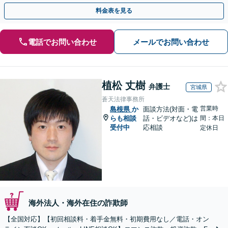
金が得られるよう尽力します！
料金表を見る
電話でお問い合わせ
メールでお問い合わせ
植松 丈樹
弁護士
宮城県
蒼天法律事務所
営業時
島根県
か
面談方法(対面・電
らも相談
話・ビデオなど)は
間：本日
受付中
応相談
定休日
海外法人・海外在住の詐欺師
【全国対応】【初回相談料・着手金無料・初期費用なし／電話・オン