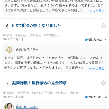
以前ご依頼された弁護士に示談の対応もお願いする方法が安全ではご
ざいますが 費用面など、依頼について悩みもあるようであれば、まず
はご自身で弁護士とお話をして、対応できるか判断したうえで、 弁護
士への依頼を検討することも可能かと思います。 １度相手方弁護士と
話をしてから、こちらも法律相談で１度弁護士に相談する方法もあり
ますので。 一番安全なのは弁護士に示談交渉の依頼をする方法です
6
F Xで貯金が無くなりました
が、ご事情あるようであれば ご自身で対応する方法もご検討いただい
てもいいかもしれません。
#FX詐欺
#海外法人・海外在住
#200万円以上
2022年11月6日
役にたった
4
内藤 政信
弁護士
あとは、勧誘に違法性がなかったかどうか、が問題になることがあり
ます。 断定的判断の提供などはその例です。 あるいは過大な投資をさ
せたことが問題になることがありますね。 自己責任との相関関係です
ね。 先物取引の事例などが参考になるので、弁護士を探してみるとい
いでしょう。
7
副業詐欺！銀行振込の返金請求
#返金請求
#副業詐欺
#10〜50万円未満
#海外法人・海外在住
2021年11月12日
役にたった
3
山本 麻白
弁護士