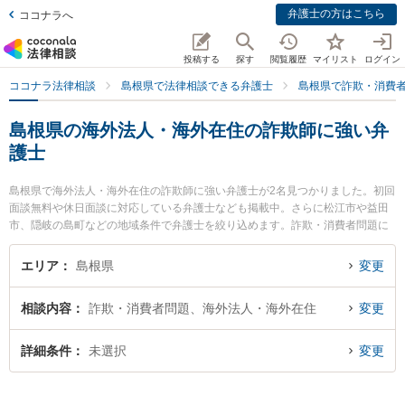
弁護士の方はこちら
ココナラへ
投稿する
探す
閲覧履歴
マイリスト
ログイン
ココナラ法律相談
島根県で法律相談できる弁護士
島根県で詐欺・消費
島根県の海外法人・海外在住の詐欺師に強い弁
護士
島根県で海外法人・海外在住の詐欺師に強い弁護士が2名見つかりました。初回
面談無料や休日面談に対応している弁護士なども掲載中。さらに松江市や益田
市、隠岐の島町などの地域条件で弁護士を絞り込めます。詐欺・消費者問題に
関係する投資詐欺や副業詐欺、FX詐欺等の細かな分野での絞り込み検索もでき
便利です。特に長坂法律事務所の長坂 正弁護士や隠岐ひまわり基金法律事務所
エリア
島根県
変更
の小林 竜也弁護士のプロフィール情報や弁護士費用、強みなどが注目されてい
ます。『島根県で土日や夜間に発生した海外法人・海外在住の詐欺師のトラブ
相談内容
詐欺・消費者問題、海外法人・海外在住
変更
ルを今すぐに弁護士に相談したい』『海外法人・海外在住の詐欺師のトラブル
解決の実績豊富な近くの弁護士を検索したい』『初回相談無料で海外法人・海
外在住の詐欺師を法律相談できる島根県内の弁護士に相談予約したい』などで
詳細条件
未選択
変更
お困りの相談者さんにおすすめです。