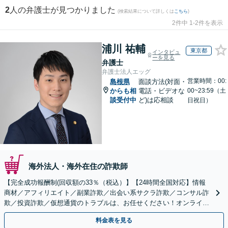
2
人の弁護士が見つかりました
(検索結果について詳しくは
こちら
)
2件中 1-2件を表示
浦川 祐輔
東京都
インタビュ
ーを見る
弁護士
弁護士法人エッグ
営業時間：00:
島根県
面談方法(対面・
からも相
電話・ビデオな
00~23:59（土
談受付中
ど)は応相談
日祝日）
海外法人・海外在住の詐欺師
【完全成功報酬制(回収額の33％（税込）】【24時間全国対応】情報
商材／アフィリエイト／副業詐欺／出会い系サクラ詐欺／コンサル詐
欺／投資詐欺／仮想通貨のトラブルは、お任せください！オンライン
のみで解決も可能！
料金表を見る