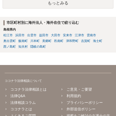
もっとみる
検討されると良いでしょう。
市区町村別に海外法人・海外在住で絞り込む
島根県内
松江市
浜田市
出雲市
益田市
大田市
安来市
江津市
雲南市
奥出雲町
飯南町
川本町
美郷町
邑南町
津和野町
吉賀町
海士町
西ノ島町
知夫村
隠岐の島町
ココナラ法律相談について
ココナラ法律相談とは
ご意見・ご要望
法律Q&A
利用規約
法律相談コラム
プライバシーポリシー
ココナラとは
外部送信ポリシー
よくあるご質問
掲載をご検討の弁護士の方