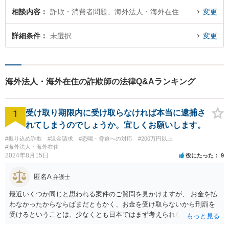
相談内容
詐欺・消費者問題、海外法人・海外在住
変更
詳細条件
未選択
変更
海外法人・海外在住の詐欺師の法律Q&Aランキング
1
受け取り期限内に受け取らなければ本当に逮捕さ
れてしまうのでしょうか。宜しくお願いします。
#振り込め詐欺
#返金請求
#恐喝・脅迫への対応
#200万円以上
#海外法人・海外在住
2024年8月15日
役にたった
9
匿名A
弁護士
最近いくつか同じと思われる案件のご質問を見かけますが、 お金を払
わなかったからならばまだともかく、お金を受け取らないから刑罰を
受けるということは、少なくとも日本ではまず考えられないように思
われます。 相手方への対応等せず、地元の警察への被害相談等行かれ