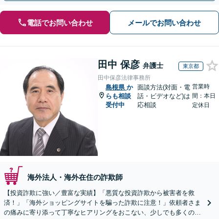
電話でお問い合わせ
メールでお問い合わせ
田中 保彦
弁護士
東京都
田中保彦法律事務所
営業時
島根県
か
面談方法(対面・電
らも相談
話・ビデオなど)は
間：本日
受付中
応相談
定休日
海外法人・海外在住の詐欺師
【投資詐欺に強い／豊富な実績】「悪質な投資詐欺から被害者を救
済！」「海外ショッピングサイトを騙った詐欺に注意！」依頼者さま
の痛みに寄り添って丁寧なヒアリングをおこない、少しでも多くの返