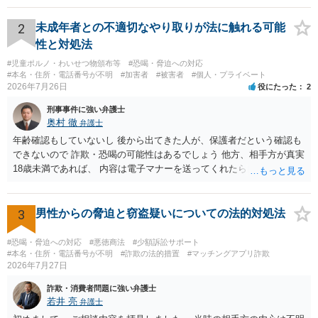
2
未成年者との不適切なやり取りが法に触れる可能
性と対処法
#児童ポルノ・わいせつ物頒布等
#恐喝・脅迫への対応
#本名・住所・電話番号が不明
#加害者
#被害者
#個人・プライベート
2026年7月26日
役にたった
2
刑事事件に強い弁護士
奥村 徹
弁護士
年齢確認もしていないし 後から出てきた人が、保護者だという確認も
できないので 詐欺・恐喝の可能性はあるでしょう 他方、相手方が真実
18歳未満であれば、 内容は電子マナーを送ってくれたら自慰行為など
の動画を要望通りに撮って送るよと言ったやりとりでした。 自分は動
画の尺は10分ほど、服を着たままで胸を触って欲しい、などの要望を
して、要求された金額(1000円程度)の電子マネーを送信してしまいま
3
男性からの脅迫と窃盗疑いについての法的対処法
した。 そこから、撮影するまで暇なので顔の雰囲気の写真を交換して
欲しい、住んでいる都道府県と区を教えてと言われたので教えたりと
#恐喝・脅迫への対応
#悪徳商法
#少額訴訟サポート
言ったやり取りをしていました。 というやりとりは、青少年条例違反
#本名・住所・電話番号が不明
#詐欺の法的措置
#マッチングアプリ詐欺
2026年7月27日
（わいせつ行為）の疑いがあります。18歳未満と知らなくても処罰可
能です。
詐欺・消費者問題に強い弁護士
若井 亮
弁護士