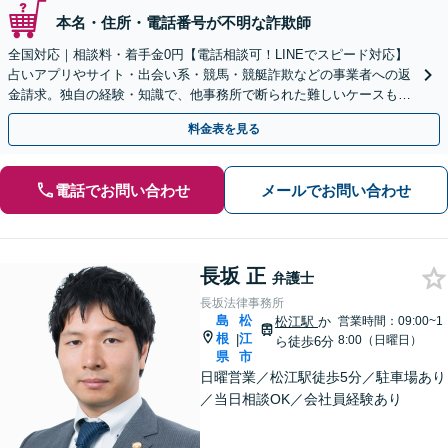
本名・住所・電話番号が不明な詐欺師
全国対応｜相談料・着手金0円【電話相談可！LINEでスピード対応】
占いアプリやサイト・出会い系・競馬・競艇詐欺などの事業者への返
金請求。独自の経験・知識で、他事務所で断られた難しいケースも解
決に導いた実績あり。まずはお気軽にご相談ください
料金表を見る
電話でお問い合わせ
メールでお問い合わせ
長坂 正
弁護士
長坂法律事務所
島
松
松江駅
か
営業時間：09:00~1
根
江
|
8:00（日曜日）
ら徒歩6分
県
市
日曜営業／松江駅徒歩5分／駐車場あり
／当日相談OK／会社員経験あり