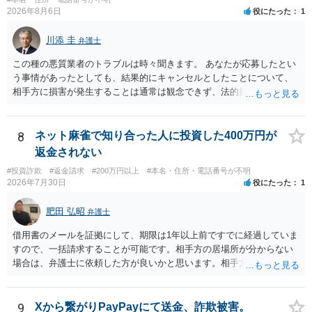
2026年8月6日
役にたった
1
川添 圭
弁護士
この種の悪質業者のトラブルは時々聞きます。 あなたが応募したとい
う事情があったとしても、結果的にキャンセルとしたことについて、
相手方に損害が発生することは通常は観念できず、法的措置を採って
も認められません。この種の言説は半ば脅しのようなものです。 ま
ず、最寄りの消費生活センターへ相談し、連絡を無視してよいかどう
かのアドバイスを受けられることをお勧めします。しつこいようであ
8
ネット麻雀で知り合った人に投資した400万円が
れば、弁護士へ依頼して警告してもらうことも必要になるかもしれま
返金されない
せん。
#投資詐欺
#返金請求
#200万円以上
#本名・住所・電話番号が不明
2026年7月30日
役にたった
1
肥田 弘昭
弁護士
借用書のメールを証拠にして、期限は1年以上前ですでに経過していま
すので、一括請求することが可能です。相手方の居場所が分からない
場合は、弁護士に依頼した方が良いかと思います。相手方の居場所が
分かるのであれば、個人でもできるかと思います。ご参考にしてくだ
さい。
9
Xから繋がりPayPayにて送金、詐欺被害。