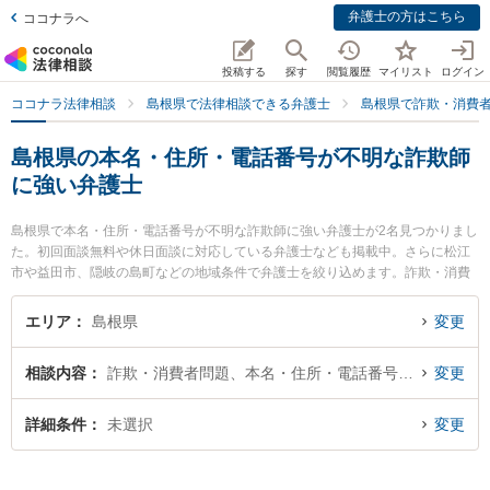
弁護士の方はこちら
ココナラへ
投稿する
探す
閲覧履歴
マイリスト
ログイン
ココナラ法律相談
島根県で法律相談できる弁護士
島根県で詐欺・消費
島根県の本名・住所・電話番号が不明な詐欺師
に強い弁護士
島根県で本名・住所・電話番号が不明な詐欺師に強い弁護士が2名見つかりまし
た。初回面談無料や休日面談に対応している弁護士なども掲載中。さらに松江
市や益田市、隠岐の島町などの地域条件で弁護士を絞り込めます。詐欺・消費
者問題に関係する投資詐欺や副業詐欺、FX詐欺等の細かな分野での絞り込み検
索もでき便利です。特に長坂法律事務所の長坂 正弁護士や隠岐ひまわり基金法
エリア
島根県
変更
律事務所の小林 竜也弁護士のプロフィール情報や弁護士費用、強みなどが注目
されています。『島根県で土日や夜間に発生した本名・住所・電話番号が不明
相談内容
詐欺・消費者問題、本名・住所・電話番号が不明
変更
な詐欺師のトラブルを今すぐに弁護士に相談したい』『本名・住所・電話番号
が不明な詐欺師のトラブル解決の実績豊富な近くの弁護士を検索したい』『初
回相談無料で本名・住所・電話番号が不明な詐欺師を法律相談できる島根県内
詳細条件
未選択
変更
の弁護士に相談予約したい』などでお困りの相談者さんにおすすめです。