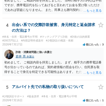
初めまして。 ご相談内容を拝見しました。 当時の相手方の内心は不明
ですが、携帯電話代を払ってあげると言われてお金を受け取っただけ
であれば窃盗になりません。 また、民事上も贈与契約に該当すると思
われるところ、返済の義務はありません。 これ以上のやり取りをせ
ず、可能であればブロックをするようにしてください。 ご不安であれ
ば、最寄りの警察署に相談をしても良いかもしれません。 以上、ご参
4
出会い系での交際詐欺被害、身元特定と返金請求
考になれば幸いです。
の方法は？
#本名・住所・電話番号が不明
#マッチングアプリ詐欺
#詐欺の法的措置
#200万円以上
#内容証明作成送付
#少額訴訟の相談・依頼
2026年7月17日
役にたった
3
詐欺・消費者問題に強い弁護士
若井 亮
弁護士
初めまして。 ご相談内容を拝見しました。 まず、相手方の携帯電話番
号が分かっているのであれば、契約者情報の照会を行い、住民票を取
得することで身元を特定できる可能性はあります。 ただ、他人名義の
携帯電話であるなどした場合には特定に結びつけることは難しいとこ
ろです。 LINEについても、詐欺の事案であれば照会できる可能性はあ
りますが、携帯電話の番号を経由する方法より難しくなります。 身元
5
アルバイト先での私物の取り扱いについて
を特定した後は、返金の理屈があるかどうかを確認していきます。 基
本的に贈与に該当する場合には返金請求ができません。 詐欺を含め、
#少額訴訟サポート
#返金請求
#本名・住所・電話番号が不明
当方に返金の理屈があるかどうかを確認していきます。 さらに、渡し
2026年7月16日
役にたった
1
た金額について、裏付けがあるかどうかも精査します。 上記を経て、