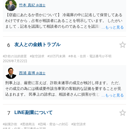
身元の特定、返金の理屈があると判断できるのであれば、まずは交渉
竹本 真紀
弁護士
からスタートすることになるでしょう。 ご理解のとおり、詐欺である
【窃盗にあたるか否かについて】 冷蔵庫の中に記名して保管してある
ことの立証は簡単ではありません。 刑事事件化が出来るのであれば、
わけですから，占有が相談者にあることを明示しています。 したがい
返金交渉で有利になる可能性がありますが、民事上の詐欺の立証以上
まして，記名を認識して相談者のものであることを認識していながら
に難しいところがあります。 こちらについては、一度、最寄りの警察
持ち出した場合には，相談者の占有を奪ったことになりますから，窃
署に被害相談をするようにしてください。 具体的な見通しに関して
盗罪が成立します。 しかし，窃盗罪は，故意犯です。 過失犯の場合に
は、証拠を拝見する必要があるため、直接弁護士にご相談された方が
は，窃盗罪は成立しません。処罰規定がないからです。 おそらく，持
6
友人との金銭トラブル
良いかと思います。
ち出した方は，相談者の記名に気づかず，自分のものと間違えて持ち
出してしまったのでしょう。 残っているのが無記名（つまり，自分の
#詐欺の法的措置
#架空請求
#10万円未満
#本名・住所・電話番号が不明
物に記名していない）のようですから，記名を気にしていない方だと
2026年7月22日
思います。 この場合は，過失にすぎませんから，窃盗罪は成立せず，
刑事的処罰を求めることはできません。 【弁償してもらうことは可能
西浦 嘉博
弁護士
か】 刑事ではなく民事の場合，不法行為に基づく損害賠償請求が問題
刑事上は、厳密に言えば、詐欺未遂罪の成立が検討し得ます。 ただ、
となります。 不法行為に基づく損害賠償請求は，故意だけではなく過
その成立の為には構成要件該当事実の客観的な証拠を要することが見
失も対象となります。 したがいまして，弁償してもらうことは可能で
込まれます。 民事上の請求は、相談者さんに損害が生じていない以
す。 ただし，間違えた方が誰かわかることが重要にはなります。
上、困難な様に思われます。 より詳細な事項についてお聞きになりた
い場合、最寄りの法律事務所での相談を検討ください。 上記、ご参考
ください。
7
LINE副業について
#副業詐欺
#悪徳商法
#恐喝・脅迫への対応
#架空請求
#本名・住所・電話番号が不明