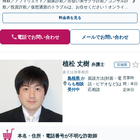
商材／アフィリエイト／副業詐欺／出会い系サクラ詐欺／コンサル詐
欺／投資詐欺／仮想通貨のトラブルは、お任せください！オンライン
のみで解決も可能！
料金表を見る
電話でお問い合わせ
メールでお問い合わせ
植松 丈樹
弁護士
宮城県
蒼天法律事務所
営業時
島根県
か
面談方法(対面・電
らも相談
話・ビデオなど)は
間：本日
受付中
応相談
定休日
本名・住所・電話番号が不明な詐欺師