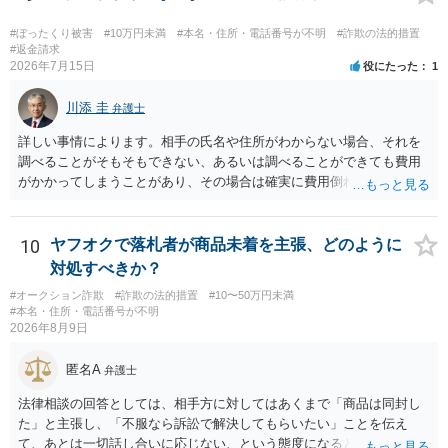
#ぼったくり被害
#10万円未満
#本名・住所・電話番号が不明
#詐欺の法的措置
#返金請求
2026年7月15日
役にたった
1
川添 圭
弁護士
詳しい事情によります。相手の氏名や住所がわからない場合、それを
調べることがそもそもできない、あるいは調べることができても費用
がかかってしまうことがあり、その場合は確実に費用倒れになりそう
です（調査費用は相手に請求できないのが原則だからです）。
10
ヤフオクで落札者が商品未着を主張、どのように
対処すべきか？
#オークション詐欺
#詐欺の法的措置
#10〜50万円未満
#本名・住所・電話番号が不明
2026年8月9日
匿名A
弁護士
法律相談の回答としては、相手方に対してはあくまで「商品は同封し
た」と主張し、「不服なら訴訟で解決してもらいたい」ことを伝え
て、あとは一切話し合いに応じない、という態度になると思います。