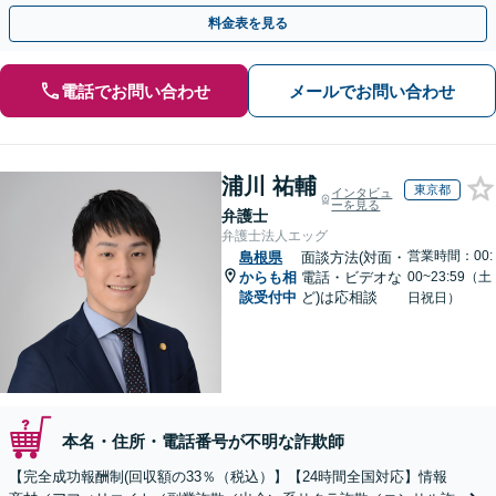
金が得られるよう尽力します！
料金表を見る
電話でお問い合わせ
メールでお問い合わせ
浦川 祐輔
東京都
インタビュ
ーを見る
弁護士
弁護士法人エッグ
営業時間：00:
島根県
面談方法(対面・
からも相
電話・ビデオな
00~23:59（土
談受付中
ど)は応相談
日祝日）
本名・住所・電話番号が不明な詐欺師
【完全成功報酬制(回収額の33％（税込）】【24時間全国対応】情報