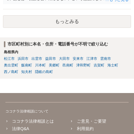
トラブルが大きくなりそうなら弁護士へ依頼して解決せざるをえない
可能性もありますが、「返金は絶対にしたくありません」ということ
であれば、徹底的に強気で対応することになるでしょう。
もっとみる
市区町村別に本名・住所・電話番号が不明で絞り込む
島根県内
松江市
浜田市
出雲市
益田市
大田市
安来市
江津市
雲南市
奥出雲町
飯南町
川本町
美郷町
邑南町
津和野町
吉賀町
海士町
西ノ島町
知夫村
隠岐の島町
ココナラ法律相談について
ココナラ法律相談とは
ご意見・ご要望
法律Q&A
利用規約