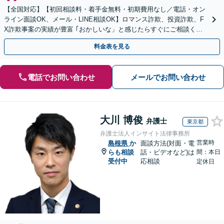
【全国対応】【初回相談料・着手金無料・初期費用なし／電話・オン
ライン面談OK、メール・LINE相談OK】ロマンス詐欺、投資詐欺、F
X詐欺事案の実績が豊富 ｢おかしいな」と感じたらすぐにご相談くだ
さい。
料金表を見る
電話でお問い合わせ
メールでお問い合わせ
大川 博俊
弁護士
東京都
弁護士法人インサイト法律事務所
営業時
島根県
か
面談方法(対面・電
らも相談
話・ビデオなど)は
間：本日
受付中
応相談
定休日