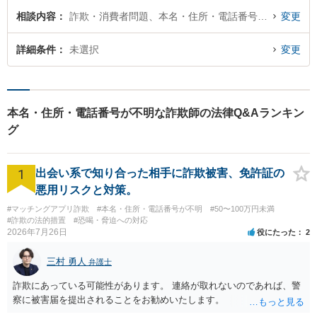
相談内容
詐欺・消費者問題、本名・住所・電話番号が不明
変更
詳細条件
未選択
変更
本名・住所・電話番号が不明な詐欺師の法律Q&Aランキン
グ
1
出会い系で知り合った相手に詐欺被害、免許証の
悪用リスクと対策。
#マッチングアプリ詐欺
#本名・住所・電話番号が不明
#50〜100万円未満
#詐欺の法的措置
#恐喝・脅迫への対応
2026年7月26日
役にたった
2
三村 勇人
弁護士
詐欺にあっている可能性があります。 連絡が取れないのであれば、警
察に被害届を提出されることをお勧めいたします。