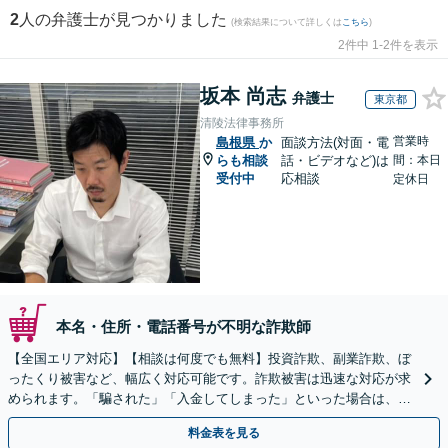
2
人の弁護士が見つかりました
(検索結果について詳しくは
こちら
)
2件中 1-2件を表示
坂本 尚志
弁護士
東京都
清陵法律事務所
営業時
島根県
か
面談方法(対面・電
らも相談
話・ビデオなど)は
間：本日
受付中
応相談
定休日
本名・住所・電話番号が不明な詐欺師
【全国エリア対応】【相談は何度でも無料】投資詐欺、副業詐欺、ぼ
ったくり被害など、幅広く対応可能です。詐欺被害は迅速な対応が求
められます。「騙された」「入金してしまった」といった場合は、お
早めにご相談ください。【電話・メール・WEB相談可】
料金表を見る