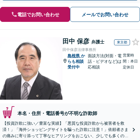
電話でお問い合わせ
メールでお問い合わせ
田中 保彦
弁護士
東京都
田中保彦法律事務所
営業時
島根県
か
面談方法(対面・電
らも相談
話・ビデオなど)は
間：本日
受付中
応相談
定休日
本名・住所・電話番号が不明な詐欺師
【投資詐欺に強い／豊富な実績】「悪質な投資詐欺から被害者を救
済！」「海外ショッピングサイトを騙った詐欺に注意！」依頼者さま
の痛みに寄り添って丁寧なヒアリングをおこない、少しでも多くの返