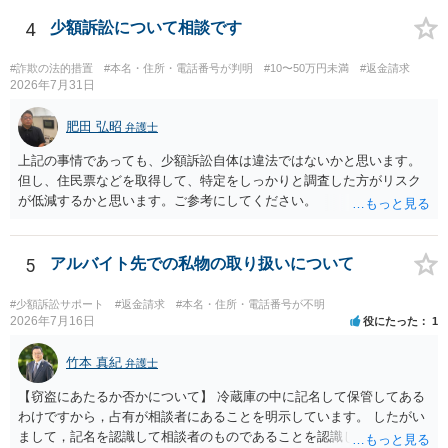
ということになり、解約するのは理由がないことになります。
4
少額訴訟について相談です
#詐欺の法的措置
#本名・住所・電話番号が判明
#10〜50万円未満
#返金請求
2026年7月31日
肥田 弘昭
弁護士
上記の事情であっても、少額訴訟自体は違法ではないかと思います。
但し、住民票などを取得して、特定をしっかりと調査した方がリスク
が低減するかと思います。ご参考にしてください。
5
アルバイト先での私物の取り扱いについて
#少額訴訟サポート
#返金請求
#本名・住所・電話番号が不明
2026年7月16日
役にたった
1
竹本 真紀
弁護士
【窃盗にあたるか否かについて】 冷蔵庫の中に記名して保管してある
わけですから，占有が相談者にあることを明示しています。 したがい
まして，記名を認識して相談者のものであることを認識していながら