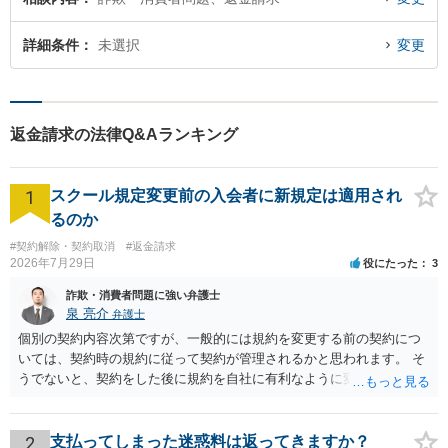
詳細条件
未選択
変更
返金請求の法律Q&Aランキング
1
スクール規定変更前の入会者に新規定は適用され
るのか
#契約解除・契約取消
#返金請求
2026年7月29日
役にたった
3
詐欺・消費者問題に強い弁護士
泉 亮介
弁護士
個別の契約内容次第ですが、一般的には規約を変更する前の契約につ
いては、契約時の規約に従って契約が管理されるかと思われます。 そ
うでないと、契約をした後に規約を自社に有利なように変更し、それ
を従前の顧客にも適用するということが認められてしまい不合理とな
る場合があるかと思われます。
2
支払ってしまった迷惑料は返ってきますか？