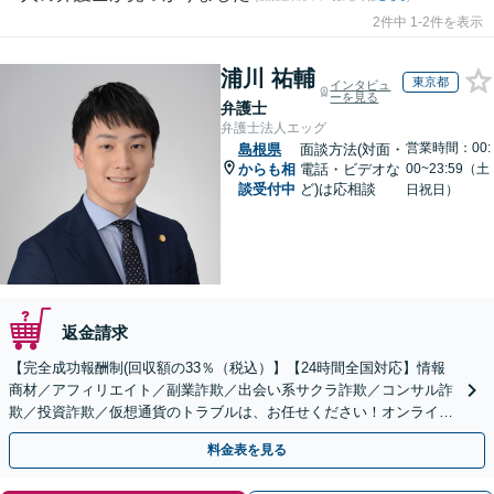
2件中 1-2件を表示
浦川 祐輔
東京都
インタビュ
ーを見る
弁護士
弁護士法人エッグ
営業時間：00:
島根県
面談方法(対面・
からも相
電話・ビデオな
00~23:59（土
談受付中
ど)は応相談
日祝日）
返金請求
【完全成功報酬制(回収額の33％（税込）】【24時間全国対応】情報
商材／アフィリエイト／副業詐欺／出会い系サクラ詐欺／コンサル詐
欺／投資詐欺／仮想通貨のトラブルは、お任せください！オンライン
のみで解決も可能！
料金表を見る