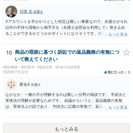
川添 圭
弁護士
Xアカウントを手がかりとした特定は難しい事案なので、弁護士がそれ
以外の手持ち情報から相手方を（弁護士会照会を利用して）突き止め
ることができるかどうかがポイントになりそうです。弁護士による調
査で特定が難しい可能性もあるため、警察への被害届出も同時進行さ
せることになるでしょう。見通しについては、実際の資料等を弁護士
に検討してもらう必要があると思います。弁護士費用は自由化されて
10
商品の瑕疵に基づく訴訟での返品義務の有無につ
いますので個別に確認いただく必要がありますが、そもそも回収でき
いて教えてください
るかどうかが問題になり得る事案であり、被害額の規模からみると、
#契約解除・契約取消
#返金請求
#詐欺の法的措置
仮に回収できたとしても弁護士費用を差し引いた実質回収分はかなり
2026年7月22日
役にたった
1
少なくなる可能性もあるように思います。
匿名A
弁護士
なかなか、一般の方が理解するのは難しい分野の相談です。 手続法と
実体法の理解が必要なためです。 結論からいうと、返品義務の有無
は、実体法上の話であり、 判決文に記載の有無で、返品義務の有無が
左右されることはありません。 ただし、「原告は被告に対し商品を返
品せよ」と判決文に書かれていなくても、 全額支払い判決の前提とし
て、契約不適合責任を理由に契約を解除してれば、 原状回復義務とし
もっとみる
て、相談者さんは、商品の返品義務を負うことになります。 ただし、