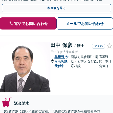
さい。
料金表を見る
電話でお問い合わせ
メールでお問い合わせ
田中 保彦
弁護士
東京都
田中保彦法律事務所
営業時
島根県
か
面談方法(対面・電
らも相談
話・ビデオなど)は
間：本日
受付中
応相談
定休日
返金請求
【投資詐欺に強い／豊富な実績】「悪質な投資詐欺から被害者を救