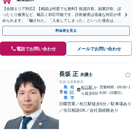
【全国エリア対応】【相談は何度でも無料】投資詐欺、副業詐欺、ぼ
ったくり被害など、幅広く対応可能です。詐欺被害は迅速な対応が求
められます。「騙された」「入金してしまった」といった場合は、お
早めにご相談ください。【電話・メール・WEB相談可】
料金表を見る
電話でお問い合わせ
メールでお問い合わせ
長坂 正
弁護士
長坂法律事務所
島
松
松江駅
か
営業時間：09:00~1
根
江
|
8:00（日曜日）
ら徒歩6分
県
市
日曜営業／松江駅徒歩5分／駐車場あり
／当日相談OK／会社員経験あり