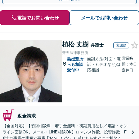
電話でお問い合わせ
メールでお問い合わせ
植松 丈樹
弁護士
宮城県
蒼天法律事務所
営業時
島根県
か
面談方法(対面・電
らも相談
話・ビデオなど)は
間：本日
受付中
応相談
定休日
返金請求
【全国対応】【初回相談料・着手金無料・初期費用なし／電話・オン
ライン面談OK、メール・LINE相談OK】ロマンス詐欺、投資詐欺、F
X詐欺事案の実績が豊富 ｢おかしいな」と感じたらすぐにご相談くだ