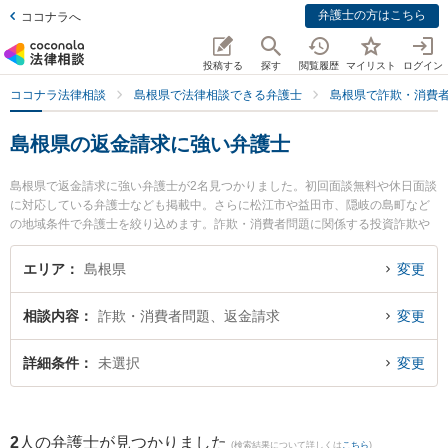
弁護士の方はこちら
ココナラへ
投稿する
探す
閲覧履歴
マイリスト
ログイン
ココナラ法律相談
島根県で法律相談できる弁護士
島根県で詐欺・消費
島根県の返金請求に強い弁護士
島根県で返金請求に強い弁護士が2名見つかりました。初回面談無料や休日面談
に対応している弁護士なども掲載中。さらに松江市や益田市、隠岐の島町など
の地域条件で弁護士を絞り込めます。詐欺・消費者問題に関係する投資詐欺や
副業詐欺、FX詐欺等の細かな分野での絞り込み検索もでき便利です。特に長坂
法律事務所の長坂 正弁護士や隠岐ひまわり基金法律事務所の小林 竜也弁護士の
エリア
島根県
変更
プロフィール情報や弁護士費用、強みなどが注目されています。『島根県で土
日や夜間に発生した返金請求のトラブルを今すぐに弁護士に相談したい』『返
相談内容
詐欺・消費者問題、返金請求
変更
金請求のトラブル解決の実績豊富な近くの弁護士を検索したい』『初回相談無
料で返金請求を法律相談できる島根県内の弁護士に相談予約したい』などでお
困りの相談者さんにおすすめです。
詳細条件
未選択
変更
2
人の弁護士が見つかりました
(検索結果について詳しくは
こちら
)