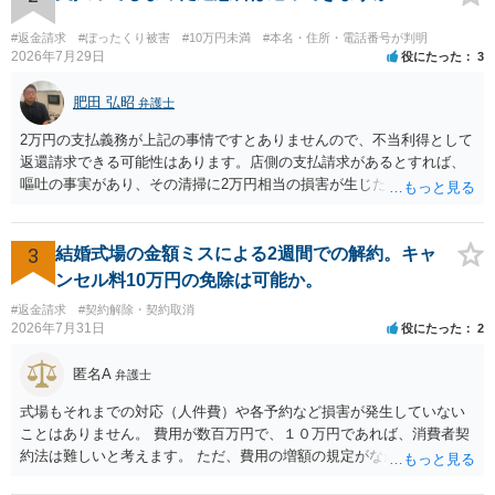
#返金請求
#ぼったくり被害
#10万円未満
#本名・住所・電話番号が判明
2026年7月29日
役にたった
3
肥田 弘昭
弁護士
2万円の支払義務が上記の事情ですとありませんので、不当利得として
返還請求できる可能性はあります。店側の支払請求があるとすれば、
嘔吐の事実があり、その清掃に2万円相当の損害が生じた場合です。ご
参考にしてください。
3
結婚式場の金額ミスによる2週間での解約。キャ
ンセル料10万円の免除は可能か。
#返金請求
#契約解除・契約取消
2026年7月31日
役にたった
2
匿名A
弁護士
式場もそれまでの対応（人件費）や各予約など損害が発生していない
ことはありません。 費用が数百万円で、１０万円であれば、消費者契
約法は難しいと考えます。 ただ、費用の増額の規定がなかったのに増
額するのは契約違反ですので、増額に応じずに契約を維持すればよい