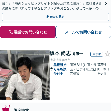
済！」「海外ショッピングサイトを騙った詐欺に注意！」依頼者さま
の痛みに寄り添って丁寧なヒアリングをおこない、少しでも多くの返
金が得られるよう尽力します！
料金表を見る
電話でお問い合わせ
メールでお問い合わせ
坂本 尚志
弁護士
東京都
清陵法律事務所
営業時
島根県
か
面談方法(対面・電
らも相談
話・ビデオなど)は
間：本日
受付中
応相談
定休日
返金請求