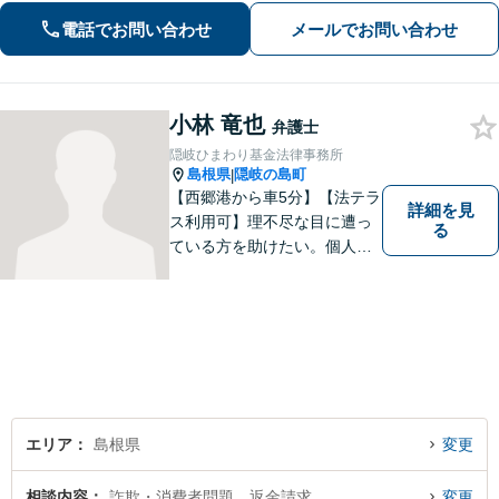
電話でお問い合わせ
メールでお問い合わせ
小林 竜也
弁護士
隠岐ひまわり基金法律事務所
島根県
隠岐の島町
|
【西郷港から車5分】【法テラ
詳細を見
ス利用可】理不尽な目に遭っ
る
ている方を助けたい。個人・
法人問わず、あらゆる問題を
解決いたします。お一人で抱
え込むことなく、まずはお気
軽にご相談ください。【電話
相談可】
エリア
島根県
変更
相談内容
詐欺・消費者問題、返金請求
変更