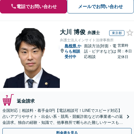
電話でお問い合わせ
メールでお問い合わせ
大川 博俊
弁護士
東京都
弁護士法人インサイト法律事務所
営業時
島根県
か
面談方法(対面・電
らも相談
話・ビデオなど)は
間：本日
受付中
応相談
定休日
返金請求
全国対応｜相談料・着手金0円【電話相談可！LINEでスピード対応】
占いアプリやサイト・出会い系・競馬・競艇詐欺などの事業者への返
金請求。独自の経験・知識で、他事務所で断られた難しいケースも解
決に導いた実績あり。まずはお気軽にご相談ください
料金表を見る