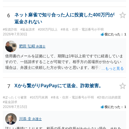
持ち出した場合には，相談者の占有を奪ったことになりますから，窃
盗罪が成立します。 しかし，窃盗罪は，故意犯です。 過失犯の場合に
は，窃盗罪は成立しません。処罰規定がないからです。 おそらく，持
6
ネット麻雀で知り合った人に投資した400万円が
ち出した方は，相談者の記名に気づかず，自分のものと間違えて持ち
返金されない
出してしまったのでしょう。 残っているのが無記名（つまり，自分の
#投資詐欺
#返金請求
#200万円以上
#本名・住所・電話番号が不明
物に記名していない）のようですから，記名を気にしていない方だと
2026年7月30日
役にたった
1
思います。 この場合は，過失にすぎませんから，窃盗罪は成立せず，
刑事的処罰を求めることはできません。 【弁償してもらうことは可能
肥田 弘昭
弁護士
か】 刑事ではなく民事の場合，不法行為に基づく損害賠償請求が問題
となります。 不法行為に基づく損害賠償請求は，故意だけではなく過
借用書のメールを証拠にして、期限は1年以上前ですでに経過していま
失も対象となります。 したがいまして，弁償してもらうことは可能で
すので、一括請求することが可能です。相手方の居場所が分からない
す。 ただし，間違えた方が誰かわかることが重要にはなります。
場合は、弁護士に依頼した方が良いかと思います。相手方の居場所が
分かるのであれば、個人でもできるかと思います。ご参考にしてくだ
さい。
7
Xから繋がりPayPayにて送金、詐欺被害。
#ぼったくり被害
#10万円未満
#本名・住所・電話番号が不明
#詐欺の法的措置
#返金請求
2026年7月15日
役にたった
1
川添 圭
弁護士
詳しい事情によります。相手の氏名や住所がわからない場合、それを