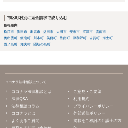
訴訟上何等かの形で、返品義務の有無が争われ争点化していたが、 結
論として、返品義務が存在しないというような判断が判決理由中で下
されていれば、 相手は返品請求を再度主張できない可能性はあります
市区町村別に返金請求で絞り込む
（信義則による主張制限）。
島根県内
松江市
浜田市
出雲市
益田市
大田市
安来市
江津市
雲南市
奥出雲町
飯南町
川本町
美郷町
邑南町
津和野町
吉賀町
海士町
西ノ島町
知夫村
隠岐の島町
ココナラ法律相談について
ココナラ法律相談とは
ご意見・ご要望
法律Q&A
利用規約
法律相談コラム
プライバシーポリシー
ココナラとは
外部送信ポリシー
よくあるご質問
掲載をご検討の弁護士の方
へ
運営へのお問い合わせ