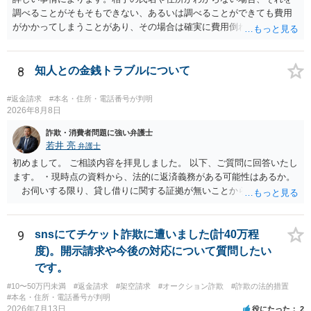
調べることがそもそもできない、あるいは調べることができても費用
がかかってしまうことがあり、その場合は確実に費用倒れになりそう
です（調査費用は相手に請求できないのが原則だからです）。
8
知人との金銭トラブルについて
#返金請求
#本名・住所・電話番号が判明
2026年8月8日
詐欺・消費者問題に強い弁護士
若井 亮
弁護士
初めまして。 ご相談内容を拝見しました。 以下、ご質問に回答いたし
ます。 ・現時点の資料から、法的に返済義務がある可能性はあるか。
お伺いする限り、貸し借りに関する証拠が無いことから、相手方が
貸金であるとして返金を請求することは難しいと思います。 ・相手の
主張や現在の資料を踏まえ、今後どのように対応するのが適切か。
贈与か消費貸借かの争いにおいては、様々な圧力をかけて回収をしよ
9
snsにてチケット詐欺に遭いました(計40万程
うとするケースも散見されます。 ご自身での対応に窮するようであ
度)。開示請求や今後の対応について質問したい
れば、代理人を立てることもご検討ください。 ・相手へ送る回答文に
です。
ついてアドバイスをいただけるか。 具体的な回答内容については、
#10〜50万円未満
#返金請求
#架空請求
#オークション詐欺
#詐欺の法的措置
一般的に無料法律相談での対応外になろうかと思います。 法律事務
#本名・住所・電話番号が判明
所にご連絡いただき、対応の可否や費用をご確認ください。
2026年7月13日
役にたった
2