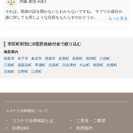
内藤 政信
弁護士
それは、医師の話を聞かないとわからないですね。 サプリの成分が、
誰に対しても同じような症状をもたらすのかどうか。
市区町村別にB型肝炎給付金で絞り込む
鳥取県内
鳥取市
米子市
倉吉市
境港市
岩美町
若桜町
智頭町
八頭町
三朝町
湯梨浜町
琴浦町
北栄町
日吉津村
大山町
南部町
伯耆町
日南町
日野町
江府町
ココナラ法律相談について
ココナラ法律相談とは
ご意見・ご要望
法律Q&A
利用規約