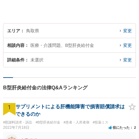
依頼者様の心を理解し，寄り
添いながら問題い解決のサポ
ートを心がけています。
エリア
鳥取県
変更
相談内容
医療・介護問題、B型肝炎給付金
変更
詳細条件
未選択
変更
B型肝炎給付金の法律Q&Aランキング
1
サプリメントによる肝機能障害で損害賠償請求は
できるのか
#慰謝料請求・訴訟
#B型肝炎給付金
#患者・入所者側
#投薬ミス
2022年7月18日
役にたった
2