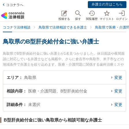
弁護士の方はこちら
ココナラへ
投稿する
探す
閲覧履歴
マイリスト
ログイン
ココナラ法律相談
鳥取県で法律相談できる弁護士
鳥取県で医療・介護
鳥取県のB型肝炎給付金に強い弁護士
鳥取県でB型肝炎給付金に強い弁護士が1名見つかりました。休日面談や夜間面
談に対応している弁護士なども掲載中。さらに倉吉市や鳥取市、米子市などの
地域条件で弁護士を絞り込めます。医療・介護問題に関係する歯科治療ミスや
美容整形のトラブル、産婦人科の訴訟等の細かな分野での絞り込み検索もでき
便利です。特に住法律事務所の住 真介弁護士のプロフィール情報や弁護士費
エリア
鳥取県
変更
用、強みなどが注目されています。『鳥取県で土日や夜間に発生したB型肝炎給
付金のトラブルを今すぐに弁護士に相談したい』『B型肝炎給付金のトラブル解
相談内容
医療・介護問題、B型肝炎給付金
変更
決の実績豊富な近くの弁護士を検索したい』『初回相談無料でB型肝炎給付金を
法律相談できる鳥取県内の弁護士に相談予約したい』などでお困りの相談者さ
んにおすすめです。
詳細条件
未選択
変更
B型肝炎給付金に強い鳥取県から相談可能な弁護士