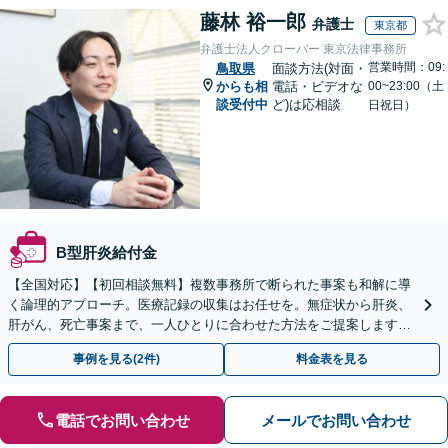
藤林 裕一郎
弁護士
東京都
弁護士法人クローバー 東京法律事務所
営業時間：09:
鳥取県
面談方法(対面・
からも相
電話・ビデオな
00~23:00（土
談受付中
ど)は応相談
日祝日）
B型肝炎給付金
【全国対応】【初回相談無料】複数事務所で断られた事案も和解に導
く論理的アプローチ。医療記録の収集はお任せを。無症状から肝炎、
肝がん、死亡事案まで、一人ひとりに合わせた方法をご提案します。
手続きの負担を減らし、権利を守ります。
事例を見る(2件)
料金表を見る
電話でお問い合わせ
メールでお問い合わせ