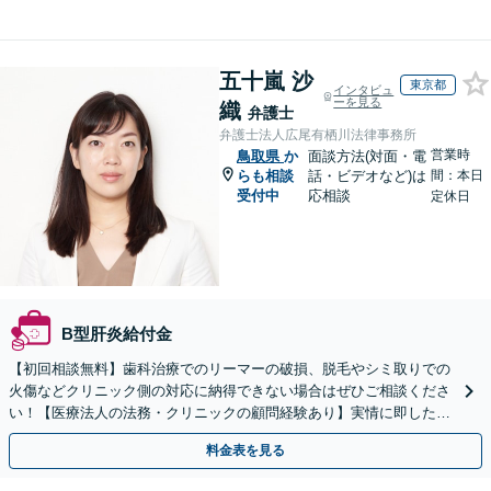
五十嵐 沙
東京都
インタビュ
ーを見る
織
弁護士
弁護士法人広尾有栖川法律事務所
営業時
鳥取県
か
面談方法(対面・電
らも相談
話・ビデオなど)は
間：本日
受付中
応相談
定休日
B型肝炎給付金
【初回相談無料】歯科治療でのリーマーの破損、脱毛やシミ取りでの
火傷などクリニック側の対応に納得できない場合はぜひご相談くださ
い！【医療法人の法務・クリニックの顧問経験あり】実情に即したア
ドバイスで、納得のできるトラブルの解決を目指します。
料金表を見る