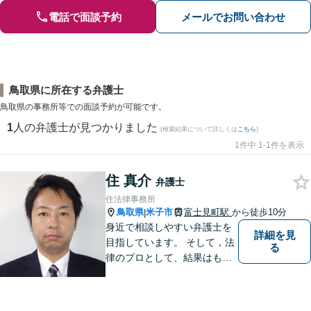
電話で面談予約
メールでお問い合わせ
鳥取県に所在する弁護士
鳥取県の事務所等での面談予約が可能です。
1
人の弁護士が見つかりました
(検索結果について詳しくは
こちら
)
1件中 1-1件を表示
住 真介
弁護士
住法律事務所
鳥取県
米子市
富士見町駅
から徒歩10分
|
身近で相談しやすい弁護士を
詳細を見
目指しています。 そして，法
る
律のプロとして、結果はもち
ろん，解決に至る過程にこだ
わり，質の高いサービスを提
供します。 また，相談者様、