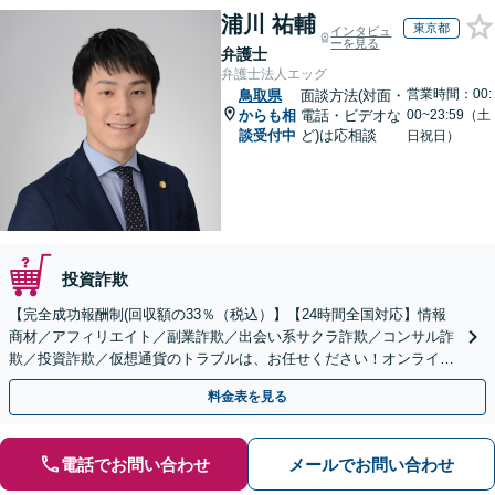
浦川 祐輔
東京都
インタビュ
ーを見る
弁護士
弁護士法人エッグ
営業時間：00:
鳥取県
面談方法(対面・
からも相
電話・ビデオな
00~23:59（土
談受付中
ど)は応相談
日祝日）
投資詐欺
【完全成功報酬制(回収額の33％（税込）】【24時間全国対応】情報
商材／アフィリエイト／副業詐欺／出会い系サクラ詐欺／コンサル詐
欺／投資詐欺／仮想通貨のトラブルは、お任せください！オンライン
のみで解決も可能！
料金表を見る
電話でお問い合わせ
メールでお問い合わせ