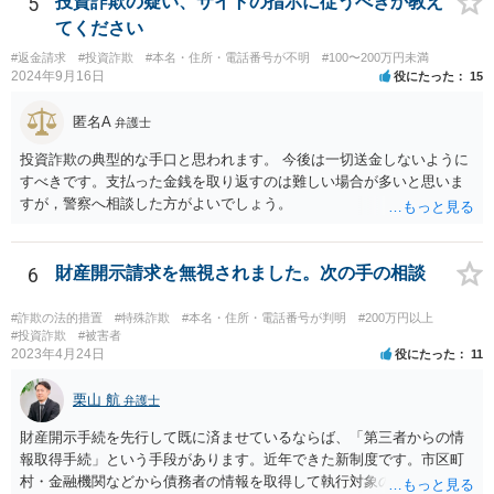
5
投資詐欺の疑い、サイトの指示に従うべきか教え
と相談することをおすすめします。
てください
#返金請求
#投資詐欺
#本名・住所・電話番号が不明
#100〜200万円未満
2024年9月16日
役にたった
15
匿名A
弁護士
投資詐欺の典型的な手口と思われます。 今後は一切送金しないように
すべきです。支払った金銭を取り返すのは難しい場合が多いと思いま
すが，警察へ相談した方がよいでしょう。
6
財産開示請求を無視されました。次の手の相談
#詐欺の法的措置
#特殊詐欺
#本名・住所・電話番号が判明
#200万円以上
#投資詐欺
#被害者
2023年4月24日
役にたった
11
栗山 航
弁護士
財産開示手続を先行して既に済ませているならば、「第三者からの情
報取得手続」という手段があります。近年できた新制度です。市区町
村・金融機関などから債務者の情報を取得して執行対象の財産を探す