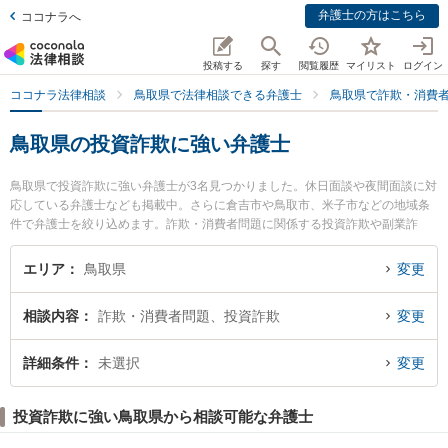
弁護士の方はこちら
ココナラへ
投稿する
探す
閲覧履歴
マイリスト
ログイン
ココナラ法律相談
鳥取県で法律相談できる弁護士
鳥取県で詐欺・消費
鳥取県の投資詐欺に強い弁護士
鳥取県で投資詐欺に強い弁護士が3名見つかりました。休日面談や夜間面談に対
応している弁護士なども掲載中。さらに倉吉市や鳥取市、米子市などの地域条
件で弁護士を絞り込めます。詐欺・消費者問題に関係する投資詐欺や副業詐
欺、FX詐欺等の細かな分野での絞り込み検索もでき便利です。特に住法律事務
所の住 真介弁護士や倉吉ひかり法律事務所の辻本 周平弁護士、倉吉うつぶき法
エリア
鳥取県
変更
律事務所の濵田 卓志弁護士のプロフィール情報や弁護士費用、強みなどが注目
されています。『鳥取県で土日や夜間に発生した投資詐欺のトラブルを今すぐ
相談内容
詐欺・消費者問題、投資詐欺
変更
に弁護士に相談したい』『投資詐欺のトラブル解決の実績豊富な近くの弁護士
を検索したい』『初回相談無料で投資詐欺を法律相談できる鳥取県内の弁護士
に相談予約したい』などでお困りの相談者さんにおすすめです。
詳細条件
未選択
変更
投資詐欺に強い鳥取県から相談可能な弁護士