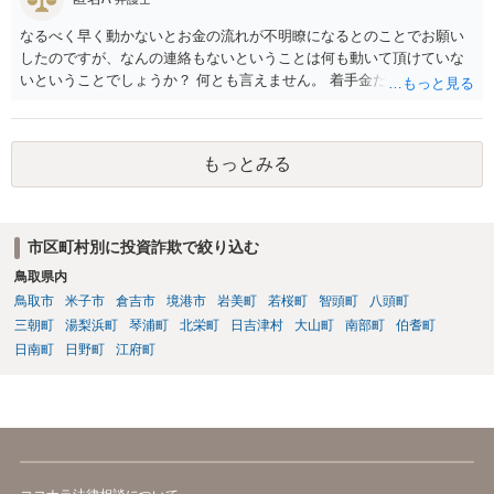
なるべく早く動かないとお金の流れが不明瞭になるとのことでお願い
したのですが、なんの連絡もないということは何も動いて頂けていな
いということでしょうか？ 何とも言えません。 着手金だけ受け取って
何もしない弁護士さんはいますか？ 普通はいませんが・・・。 契約書
などを確認しましょう。 着手金の返金は請求できますか？ 交渉してみ
て、事情によっては弁護士会に相談しましょう。
もっとみる
市区町村別に投資詐欺で絞り込む
鳥取県内
鳥取市
米子市
倉吉市
境港市
岩美町
若桜町
智頭町
八頭町
三朝町
湯梨浜町
琴浦町
北栄町
日吉津村
大山町
南部町
伯耆町
日南町
日野町
江府町