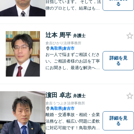
目指しています。 そして，法
る
律のプロとして、結果はもち
ろん，解決に至る過程にこだ
わり，質の高いサービスを提
供します。 また，相談者様、
辻本 周平
依頼者様の心を理解し，寄り
弁護士
添いながら問題い解決のサポ
倉吉ひかり法律事務所
ートを心がけています。
鳥取県
倉吉市
|
お一人で悩まずご相談くださ
詳細を見
い。ご相談者様のお話を丁寧
る
にお聞きし、最適な解決へと
導きます。
濵田 卓志
弁護士
倉吉うつぶき法律事務所
鳥取県
倉吉市
|
離婚・交通事故・相続・企業
詳細を見
法務など、幅広い問題に柔軟
る
に対応可能です！鳥取県内の