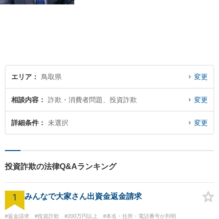
皆さまのお役に立てるよう尽
力いたします。「こんな相談
をしてもいいのか」と迷われ
ている方も、お気軽にご相談
ください！【駐車場有】
エリア
鳥取県
変更
相談内容
詐欺・消費者問題、投資詐欺
変更
詳細条件
未選択
変更
投資詐欺の法律Q&Aランキング
1
みんなで大家さん出資金返金請求
#返金請求
#投資詐欺
#200万円以上
#本名・住所・電話番号が判明