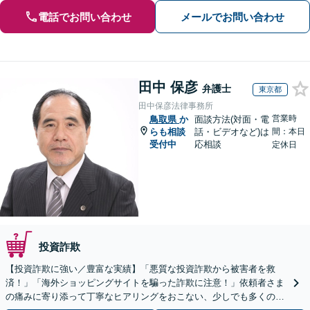
電話でお問い合わせ
メールでお問い合わせ
田中 保彦
弁護士
東京都
田中保彦法律事務所
営業時
鳥取県
か
面談方法(対面・電
らも相談
話・ビデオなど)は
間：本日
受付中
応相談
定休日
投資詐欺
【投資詐欺に強い／豊富な実績】「悪質な投資詐欺から被害者を救
済！」「海外ショッピングサイトを騙った詐欺に注意！」依頼者さま
の痛みに寄り添って丁寧なヒアリングをおこない、少しでも多くの返