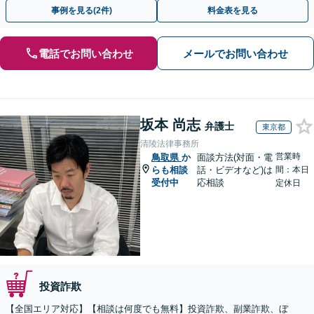
金が得られるよう尽力します！
事例を見る(2件)
料金表を見る
電話でお問い合わせ
メールでお問い合わせ
坂本 尚志
弁護士
東京都
清陵法律事務所
営業時
鳥取県
か
面談方法(対面・電
らも相談
話・ビデオなど)は
間：本日
受付中
応相談
定休日
投資詐欺
【全国エリア対応】【相談は何度でも無料】投資詐欺、副業詐欺、ぼ