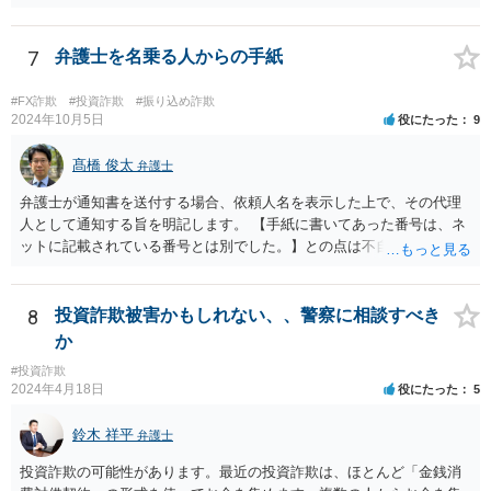
ための制度になります。 取得対象となる情報は、債務者の①不動産
情報、②預貯金情報、③株式情報、④勤務先（給与の支給者）情報で
す。もっとも、④勤務先情報が取得できるのは、相談者様の債権が、
7
弁護士を名乗る人からの手紙
養育費などである場合か、人の生命または身体の侵害による損害賠償
請求権である場合に限られます。 申立には、定められた要件を満た
#FX詐欺
#投資詐欺
#振り込め詐欺
すことが必要ですので、具体的には弁護士に相談されるかご自身でお
2024年10月5日
役にたった
9
調べになると良いと思います。
髙橋 俊太
弁護士
弁護士が通知書を送付する場合、依頼人名を表示した上で、その代理
人として通知する旨を明記します。 【手紙に書いてあった番号は、ネ
ットに記載されている番号とは別でした。】との点は不自然ではある
ものの、【住所名前は一致】しているようですので、まずは日弁連弁
護士検索でその弁護士を検索し、そこに記載されている電話番号に連
絡をして、通知書の内容等について確認をしてみるとよいでしょう。
8
投資詐欺被害かもしれない、、警察に相談すべき
か
#投資詐欺
2024年4月18日
役にたった
5
鈴木 祥平
弁護士
投資詐欺の可能性があります。最近の投資詐欺は、ほとんど「金銭消