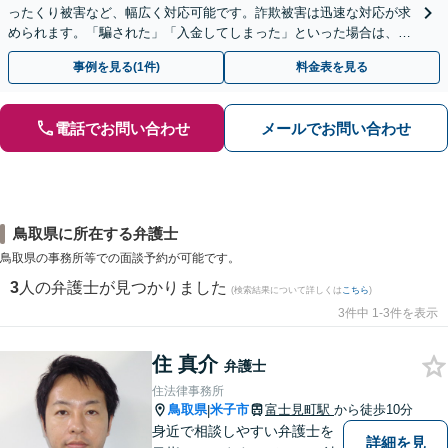
ったくり被害など、幅広く対応可能です。詐欺被害は迅速な対応が求
められます。「騙された」「入金してしまった」といった場合は、お
早めにご相談ください。【電話・メール・WEB相談可】
事例を見る(1件)
料金表を見る
電話でお問い合わせ
メールでお問い合わせ
鳥取県に所在する弁護士
鳥取県の事務所等での面談予約が可能です。
3
人の弁護士が見つかりました
(検索結果について詳しくは
こちら
)
3件中 1-3件を表示
住 真介
弁護士
住法律事務所
鳥取県
米子市
富士見町駅
から徒歩10分
|
身近で相談しやすい弁護士を
詳細を見