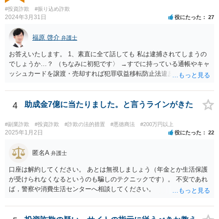
４５条 受任者は、委任者の請求があるときは、いつでも委任事務の
強く推奨いたします。
#投資詐欺
#振り込め詐欺
処理の状況を報告し、委任が終了した後は、遅滞なくその経過及び結
2024年3月31日
役にたった
27
果を報告しなければならない。
福原 啓介
弁護士
お答えいたします。 1、素直に全て話しても 私は逮捕されてしまうの
でしょうか…？ （ちなみに初犯です〉 →すでに持っている通帳やキャ
ッシュカードを譲渡・売却すれば犯罪収益移転防止法違反に、譲渡・
売却の目的で新たに口座を開設すれば詐欺罪になる可能性があるの
で、本当に銀行口座を売る行為が犯罪行為であることを認識して行っ
た又は認識しうる状況で行ったものであれば、素直に認めた方がいい
4
助成金7億に当たりました。と言うラインがきた
と思います。しかし、例えば、銀行口座を売る行為が犯罪行為である
ことを知らずに売却譲渡した場合は、もちろん認めるという選択肢も
#副業詐欺
#投資詐欺
#詐欺の法的措置
#悪徳商法
#200万円以上
ありますが、沈黙を守るという選択肢もあることを念頭に置いていた
2025年1月2日
役にたった
22
だけると幸いです。 逮捕される可能性が全くないとはいえません
が、捜査機関において罪証隠滅の恐れや逃亡の恐れがある等の事由が
匿名A
弁護士
ある場合は身体拘束をしてくる可能性はあります。仮に初犯であった
口座は解約してください。 あとは無視しましょう（年金とか生活保護
としてもその可能性は変わりません。 2、京都まで行かなきゃ行けな
が受けられなくなるというのも騙しのテクニックです）。 不安であれ
い事はありますか？ →捜査を担当する警察署が京都の警察署であれ
ば，警察や消費生活センターへ相談してください。
ば、京都まで行く可能性もありますが、京都の警察官がご相談者様の
最寄りの警察署に来て取調べを行うこともあり得ますので、警察から
話を聞きたいという話が合った際は、場所などについては担当警察官