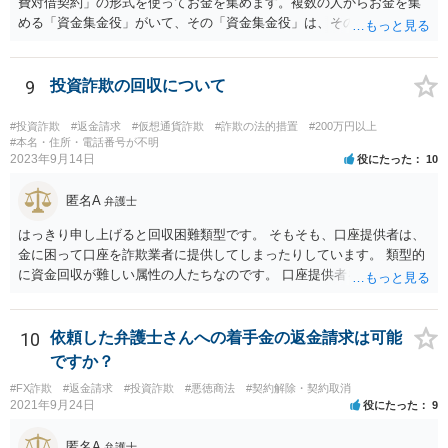
費対借契約」の形式を使ってお金を集めます。複数の人からお金を集
める「資金集金役」がいて、その「資金集金役」は、その先の「投資
案件保有者」にお金をさらに「貸している」という形を取ります。最
初は、数回、配当を支払うことをします。それによって、相手方を信
頼させて、追加の投資をさせる場合があります。しばらくすると、
9
投資詐欺の回収について
「投資案件保有者からの配当が止まったので配当が支払えない」とい
ってきます。しばらく、だいたい、みなさん暫く待ちますが、結局返
#投資詐欺
#返金請求
#仮想通貨詐欺
#詐欺の法的措置
#200万円以上
ってきません。もう待てなくなって、「資金集金役」から回収をしよ
#本名・住所・電話番号が不明
2023年9月14日
役にたった
10
うとしても、「資金集金役」にはお金がありませんし、訴訟を提起し
ても、少額での月々の分割弁済を主張してきます。それを否定して裁
匿名A
判に勝訴しても、その「資金集金役」には財産がないので回収をする
弁護士
ことが難しいというのが実際のところです。「資金集金役」は、「自
はっきり申し上げると回収困難類型です。 そもそも、口座提供者は、
分も投資案件保有者の話を信じて、お金を出しているし、もし、これ
金に困って口座を詐欺業者に提供してしまったりしています。 類型的
が詐欺ならば自分も被害者だ」と言ってきます。お金を出している証
に資金回収が難しい属性の人たちなのです。 口座提供者を訴えた場
拠として、資金集金役と投資案件保有者の「金銭消費貸借契約書」な
合、口座提供者が詐欺行為に使われたことについて故意・過失がある
どを証拠で出してきます。最終的には、「資金集金役」は、自己破産
か、共同不法行為が成立するのかなども問題となります。 裁判所の目
をする場合もあります。これが一つの投資詐欺のパターンになってお
も現状シビアにみられているなというのが感触です。 くわえて、SNS
10
依頼した弁護士さんへの着手金の返金請求は可能
ります。刑事的にも民事的にも責任追及がしにくいスキームになって
等で詐欺行為を行った人物についてはそもそも特定が困難な場合が多
ですか？
いるわけです。 要するに、民事上の責任も刑事上の責任も「資金集金
いです。 そのため、私は、この手の事件の弁護団に属していますが、
役」にかぶせて、その先の「投資案件保有者」さらにその先の「投資
#FX詐欺
#返金請求
#投資詐欺
#悪徳商法
#契約解除・契約取消
回収は困難であることを明言した上で、それでも依頼する意思がある
案件保有者」みたいに重奏的になっているので、責任追及がしにくい
2021年9月24日
役にたった
9
かを確認した上で事件に着手して進めています。
というのが一つのポイントです。
匿名A
弁護士