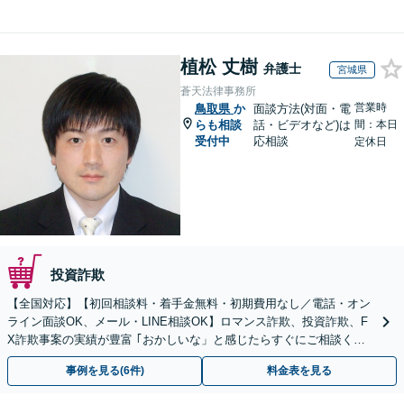
植松 丈樹
弁護士
宮城県
蒼天法律事務所
営業時
鳥取県
か
面談方法(対面・電
らも相談
話・ビデオなど)は
間：本日
受付中
応相談
定休日
投資詐欺
【全国対応】【初回相談料・着手金無料・初期費用なし／電話・オン
ライン面談OK、メール・LINE相談OK】ロマンス詐欺、投資詐欺、F
X詐欺事案の実績が豊富 ｢おかしいな」と感じたらすぐにご相談くだ
さい。
事例を見る(6件)
料金表を見る