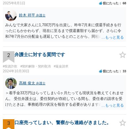
2025年8月1日
役にたった
68
鈴木 祥平
弁護士
みんなで大家さんに1,700万円を出資し、昨年7月末に償還手続きを行
ったにもかかわらず、現在に至るまで償還書類すら届かず、さらに令
和7年7月分の分配金も遅延しているとのことから、同社の資金繰りは
深刻であり、破綻リスクが極めて高い状況にあると考えられます。こ
のような状況では、放置すれば債権回収が困難となるおそれがあり、
弁護士を入れて早期に対応する必要があります。 本件は、明らかに弁
2
弁護士に対する質問です
護士を入れて対応すべき事案です。内容証明郵便により返還請求の意
思表示を行い、応答がなければ訴訟提起や仮差押え等の法的措置をと
#投資詐欺
#契約解除・契約取消
#返金請求
るべきです。相手方であるみんなで大家さんは、令和5年6月に金融庁
2024年10月30日
役にたった
33
より業務停止命令を受けており、集団投資スキームに関する法令違反
の疑いも報道されています。返還に応じる余力が今後失われるおそれ
髙橋 俊太
弁護士
もあるため、他の債権者に先んじて請求手続を行うことが重要です。
＞着手金33万円はらってしまい1ヶ月たっても現状況を教えてくれませ
弁護士選任については、大阪に所在する相手方企業であっても、現在
ん。 受任弁護士は、委任契約が存続している間も、委任者の請求を受
は全国の弁護士がウェブ面談・電子手続等で対応可能です。実際、当
けたときは、事務処理の状況を報告する必要がありますので（民法６
職もみんなで大家さんに関する出資金返還請求について対応実績があ
４５条）、問い合わせに対して応答・説明をしてくれないとなると、
り、内容や見通しについて的確なアドバイスを行うことが可能です。
問題があります。 ＞二次被害にあった場合、日弁連に相談したらいい
出資金額が高額であることを踏まえれば、現時点で法的措置に踏み切
ですか？ 日弁連というより、担当弁護士が所属している弁護士会に相
3
口座売ってしまい、警察から連絡がきました。
ることは、損失の拡大を防ぐために極めて合理的な判断といえます。
談するとよいでしょう。 ＜参照：民法＞ （受任者による報告） 第６
今からでも遅くありませんので、速やかに弁護士へ相談されることを