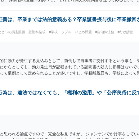
証書は、卒業までは法的意義ある？卒業証書授与後に卒業撤回
などへの損害賠償・慰謝料請求
#学校トラブル・いじめ問題
#自治体法務
#行政訴訟
的に効力が発生する見込みとして、前倒しで当事者に交付するという事も、や
たからとしても、効力発生日が記載されている証明書の効力に影響はないでし
って慣例として定められることが多いですし、学籍離脱日も、学校によって
日より前に、その効力が無効となる出来事が起こったとしたら、その証明書は
るのが自然でしょう。 ただし、卒業証書自体は、通常記載されている内容が
体は過去の事実として間違いないので、卒業証書自体の無効かどうかという
行為は、違法ではなくても、「権利の濫用」や「公序良俗に反
学中に何らかの問題を起こして学籍を剥奪されたかどうか、ということなので
と思われる論点ですので、完全な私見ですが、 ジャンケンでかけ事をしてい