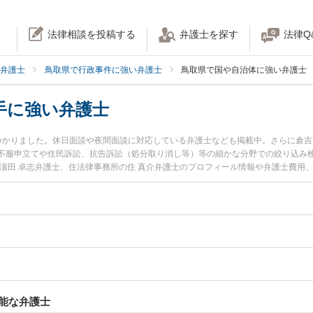
法律相談を投稿する
弁護士を探す
法律Q
弁護士
鳥取県で行政事件に強い弁護士
鳥取県で国や自治体に強い弁護士
手に強い弁護士
つかりました。休日面談や夜間面談に対応している弁護士なども掲載中。さらに倉
不服申立てや住民訴訟、抗告訴訟（処分取り消し等）等の細かな分野での絞り込み
の濵田 卓志弁護士、住法律事務所の住 真介弁護士のプロフィール情報や弁護士費用
今すぐに弁護士に相談したい』『国や自治体相手のトラブル解決の実績豊富な近く
相談予約したい』などでお困りの相談者さんにおすすめです。
能な弁護士