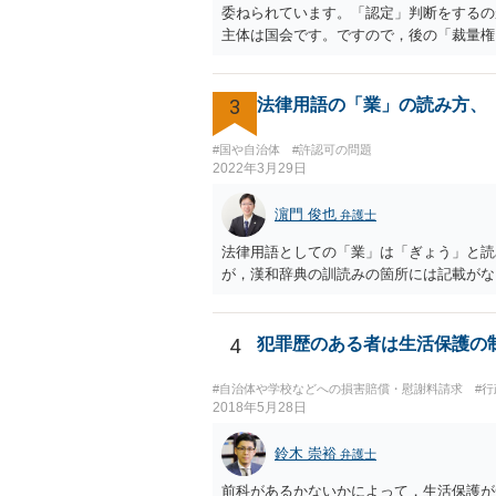
委ねられています。「認定」判断をするの
主体は国会です。ですので，後の「裁量権
3
法律用語の「業」の読み方、
#国や自治体
#許認可の問題
2022年3月29日
濵門 俊也
弁護士
法律用語としての「業」は「ぎょう」と読
が，漢和辞典の訓読みの箇所には記載がな
4
犯罪歴のある者は生活保護の
#自治体や学校などへの損害賠償・慰謝料請求
#
2018年5月28日
鈴木 崇裕
弁護士
前科があるかないかによって，生活保護が