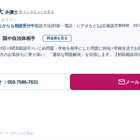
大
弁護士
インタビューを見る
人セラヴィ
県
からも相談受付中
面談方法(対面・電話・ビデオなど)は応相談
営業時間：09:0
国や自治体相手
料金表を見る
国対応⭐️WEB面談可⭐️いじめ問題・学校を相手にした問題に特化⭐️学校生活
方のお気持ちに寄り添い、「適切な問題解決」を目指します。【初回相談20
せ
メール
果について詳しくは
こちら
)