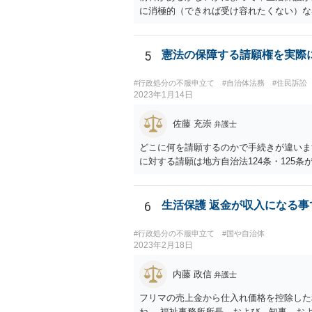
に消極的（できれば受け容れたくない）な
5
憲法の保障する請願権を実際
#行政処分の不服申立て
#自治体法務
#住民訴訟
2023年1月14日
佐藤 充崇
弁護士
どこに何を請願するのかで手続きが違いま
に対する請願は地方自治法124条・125
6
生活保護 返金が収入になる事
#行政処分の不服申立て
#国や自治体
2023年2月18日
内藤 政信
弁護士
フリマの売上金から仕入れ価格を控除した
ね。 福祉事務所所長、および、知事、お