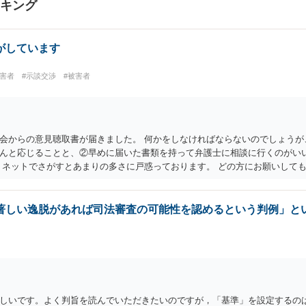
ンキング
がしています
加害者
#示談交渉
#被害者
会からの意見聴取書が届きました。 何かをしなければならないのでしょうが
んと応じることと、②早めに届いた書類を持って弁護士に相談に行くのがいい
 ネットでさがすとあまりの多さに戸惑っております。 どの方にお願いしても
になります。 書類が届いたばかりで不安でしょうから、どこかしら相談に行
し、はじめに相談したところで依頼しなければならないわけではありません
著しい逸脱があれば司法審査の可能性を認めるという判例」と
しいです。よく判旨を読んでいただきたいのですが，「基準」を設定するの