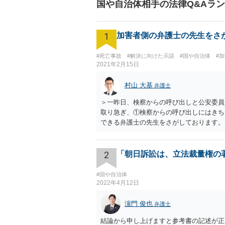
国や自治体相手の法律Q&Aラ
1
加害者側の弁護士の先生をさ
#死亡事故
#解決に向けた示談
#国や自治体
#
2021年2月15日
村山 大基
弁護士
＞一昨日、検察からの呼び出しと公安委員
取り急ぎ、①検察からの呼び出しにはきち
できる弁護士の先生をさがしております。
説明など、いろいろ考慮して判断すること
に相談されて決められるケースもあります
2
「朝日訴訟は、立法裁量権の
#国や自治体
2022年4月12日
濵門 俊也
弁護士
結論から申し上げますと参考書の記述が正