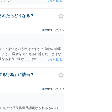
されたらどうなる？
役にたった
5
ってよいというわけですか？ 学校の学事
ょう。 両者をそろえるに越したことはな
異なるようですから、そのこと自体に特に
効力を発生する事なく、証明書としては無
、全課程を修了したという事実について記載
法的な効力を議論するものではないでしょ
する行為」に該当？
、厳密に言えば卒業証書自体の議論とは直
役にたった
7
る点で公序良俗違反認定がされるものの、