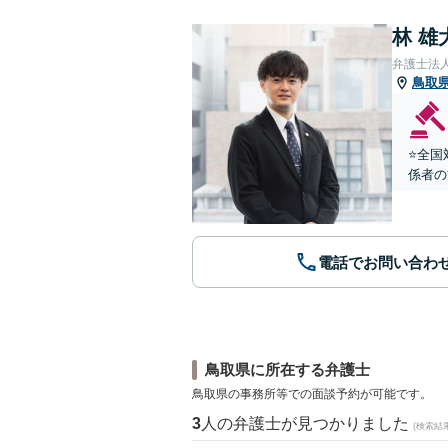
林 雄
弁護士法
鳥取
⭐️全
係者の
電話でお問い合わ
鳥取県に所在する弁護士
鳥取県の事務所等での面談予約が可能です。
3
人の弁護士が見つかりました
(検索結