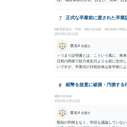
7
正式な卒業前に渡された卒業
#教育委員会・学校
#国や自治体
#自治体や学校
2023年3月13日
匿名A
弁護士
＞つまり証明書とは、こういう風に、将来
日程の関係で効力発生日よりも前に交付し
いですが、卒業式の日程自体は各学校によ
問題はないでしょう。 ＞万一、効力発生
効化されるということですね？ そう考え
されており、卒業式時点では、そのこと自
8
紙幣を故意に破損・汚損する
う。 問題は、証書そのものではなく、在
接関係しないと思います。
#国や自治体
2022年10月12日
匿名A
弁護士
類似の判例もなく、学説も議論していない