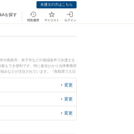
弁護士の方はこちら
&Aを探す
閲覧履歴
マイリスト
ログイン
吉市や鳥取市、米子市などの地域条件で弁護士を
検索もでき便利です。特に倉吉ひかり法律事務所
、強みなどが注目されています。『鳥取県で土日
の弁護士を検索したい』『初回相談無料で国や自
変更
変更
変更