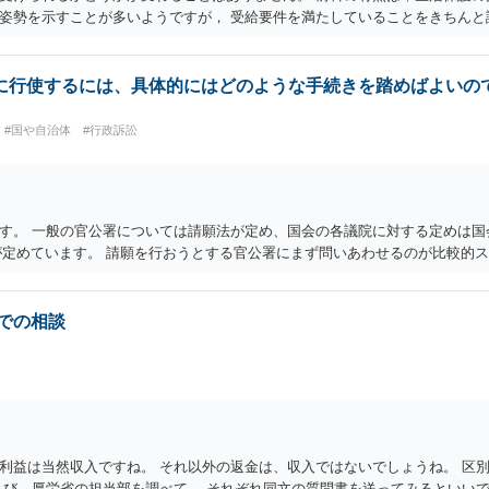
姿勢を示すことが多いようですが， 受給要件を満たしていることをきちんと
に行使するには、具体的にはどのような手続きを踏めばよいの
#国や自治体
#行政訴訟
す。 一般の官公署については請願法が定め、国会の各議院に対する定めは国
条が定めています。 請願を行おうとする官公署にまず問いあわせるのが比較的
での相談
利益は当然収入ですね。 それ以外の返金は、収入ではないでしょうね。 区
よび、厚労省の担当部を調べて、 それぞれ同文の質問書を送ってみるといい