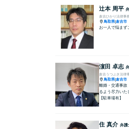
辻本 周平
倉吉ひかり法律事
鳥取県
倉吉市
|
お一人で悩まず
濵田 卓志
倉吉うつぶき法律
鳥取県
倉吉市
|
離婚・交通事故
るよう尽力いた
【駐車場有】
住 真介
弁護