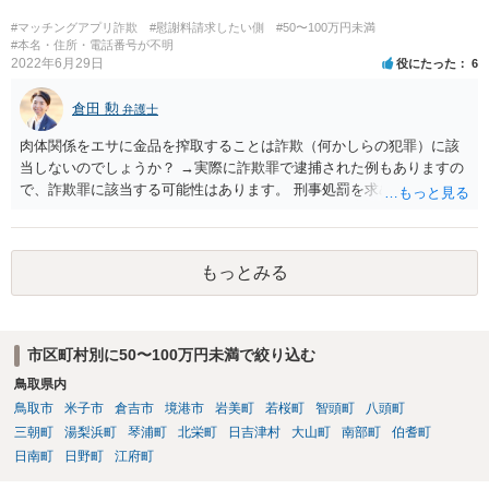
#マッチングアプリ詐欺
#慰謝料請求したい側
#50〜100万円未満
#本名・住所・電話番号が不明
2022年6月29日
役にたった
6
倉田 勲
弁護士
肉体関係をエサに金品を搾取することは詐欺（何かしらの犯罪）に該
当しないのでしょうか？ →実際に詐欺罪で逮捕された例もありますの
で、詐欺罪に該当する可能性はあります。 刑事処罰を求めたいという
ことでしたら警察署でご相談ください。
もっとみる
市区町村別に50〜100万円未満で絞り込む
鳥取県内
鳥取市
米子市
倉吉市
境港市
岩美町
若桜町
智頭町
八頭町
三朝町
湯梨浜町
琴浦町
北栄町
日吉津村
大山町
南部町
伯耆町
日南町
日野町
江府町