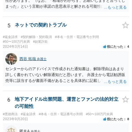
性があります。 （なお、「相場がわからず、お願いしますと言ってし
まった」という言動が承諾の意思表示と解される可能性はあります
が、口頭に過ぎない場合には、承諾の意思表示にはあたらないと争え
る余地があるかもしれません）。 いずれにしても、相手会社の実在
等に不安を感じるのであれば、相手方とのやりとりを一旦保留とし
5
ネットでの契約トラブル
て、見積書等の相手方の表示（名称、代表者名、住所等）を手がかり
に、法務局で商業•法人登記の登記事項証明書の入手を試みてみる方法
#返金請求
#契約解除・契約取消
#本名・住所・電話番号が判明
も考えられます（相手の会社が実在する会社なのか、やりとりしてい
#50〜100万円未満
#副業詐欺
2024年3月14日
役にたった
4
る相手が代表権限を有しているのか等について、登記登録の有無や登
録内容を確かめることができます）。 【参考】法務局サイト https://w
西谷 拓哉
ww.moj.go.jp/MINJI/houjintouki.html
弁護士
センターからのアドバイスで作成された通知書は、解除理由はあまり
詳しく書かれていない解除通知だと思います。 弁護士から電話勧誘販
売等に該当するが書面不備があることを具体的に記載して返金を求め
る通知書を送付することで、返金交渉が進展する場合があります。 弁
護士から通知書をおくっても返事がない、低い金額しか返金を提案し
てこない場合、裁判所に提訴することを検討する必要があります。 セ
6
地下アイドル出禁問題、運営とファンの法的対立
ンターの方で、消費者事件を取り扱っている弁護士の紹介を受けられ
の可能性
ないか一度確認してみてください。
#悪徳商法
#返金請求
#本名・住所・電話番号が判明
#50〜100万円未満
2023年9月20日
役にたった
8
匿名A
弁護士