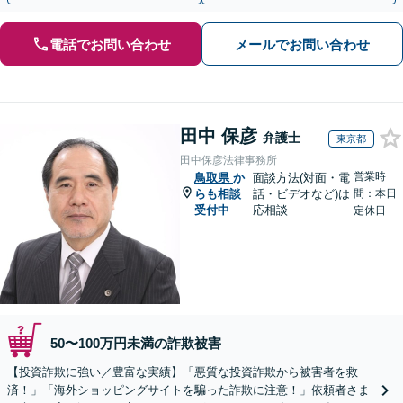
電話でお問い合わせ
メールでお問い合わせ
田中 保彦
弁護士
東京都
田中保彦法律事務所
営業時
鳥取県
か
面談方法(対面・電
らも相談
話・ビデオなど)は
間：本日
受付中
応相談
定休日
50〜100万円未満の詐欺被害
【投資詐欺に強い／豊富な実績】「悪質な投資詐欺から被害者を救
済！」「海外ショッピングサイトを騙った詐欺に注意！」依頼者さま