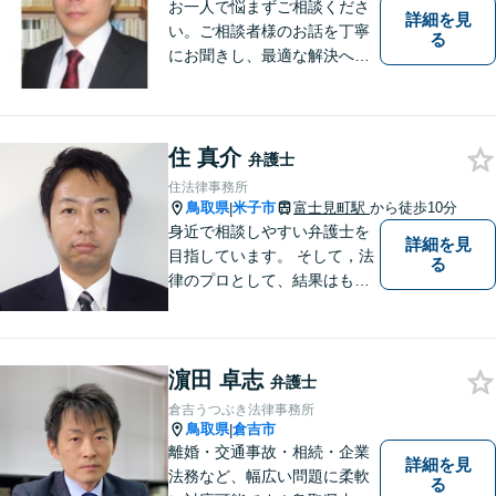
お一人で悩まずご相談くださ
詳細を見
い。ご相談者様のお話を丁寧
る
にお聞きし、最適な解決へと
導きます。
住 真介
弁護士
住法律事務所
鳥取県
米子市
富士見町駅
から徒歩10分
|
身近で相談しやすい弁護士を
詳細を見
目指しています。 そして，法
る
律のプロとして、結果はもち
ろん，解決に至る過程にこだ
わり，質の高いサービスを提
供します。 また，相談者様、
濵田 卓志
依頼者様の心を理解し，寄り
弁護士
添いながら問題い解決のサポ
倉吉うつぶき法律事務所
ートを心がけています。
鳥取県
倉吉市
|
離婚・交通事故・相続・企業
詳細を見
法務など、幅広い問題に柔軟
る