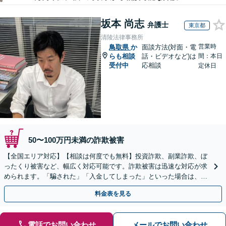
坂本 尚志
弁護士
東京都
清陵法律事務所
営業時
鳥取県
か
面談方法(対面・電
らも相談
話・ビデオなど)は
間：本日
受付中
応相談
定休日
50〜100万円未満の詐欺被害
【全国エリア対応】【相談は何度でも無料】投資詐欺、副業詐欺、ぼ
ったくり被害など、幅広く対応可能です。詐欺被害は迅速な対応が求
められます。「騙された」「入金してしまった」といった場合は、お
早めにご相談ください。【電話・メール・WEB相談可】
料金表を見る
電話でお問い合わせ
メールでお問い合わせ