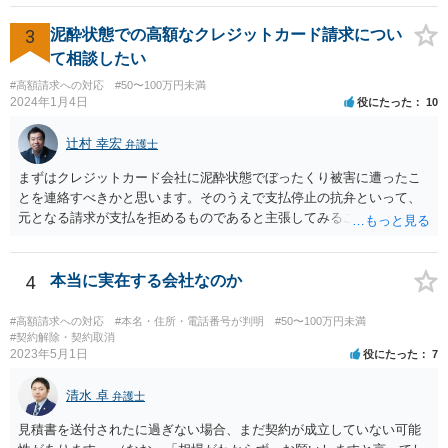
3
泥酔状態での高額なクレジットカード請求につい
て相談したい
#高額請求への対応
#50〜100万円未満
2024年1月4日
役にたった
10
辻村 幸宏
弁護士
まずはクレジットカード会社に泥酔状態でぼったくり被害に遭ったこ
とを連絡すべきかと思います。そのうえで支払停止の抗弁といって、
元となる請求が支払を拒めるものであると主張してみることになるか
と思います。 なお、このような事例もありますが、救済されるのはな
かなかシビアかもしれません。 https://zenso.or.jp/wp-content/uploads/
JACAS173%e5%88%a4%e4%be%8b%e7%b4%b9%e4%bb%8b.pdf
4
本当に実在する会社なのか
#高額請求への対応
#本名・住所・電話番号が判明
#50〜100万円未満
#契約解除・契約取消
2023年5月1日
役にたった
7
清水 卓
弁護士
見積書を送付されたに過ぎない場合、まだ契約が成立していない可能