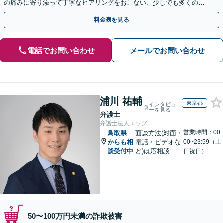
の痛みに寄り添って丁寧なヒアリングをおこない、少しでも多くの返
金が得られるよう尽力します！
料金表を見る
電話でお問い合わせ
メールでお問い合わせ
浦川 祐輔
東京都
インタビュ
ーを見る
弁護士
弁護士法人エッグ
営業時間：00:
鳥取県
面談方法(対面・
からも相
電話・ビデオな
00~23:59（土
談受付中
ど)は応相談
日祝日）
50〜100万円未満の詐欺被害