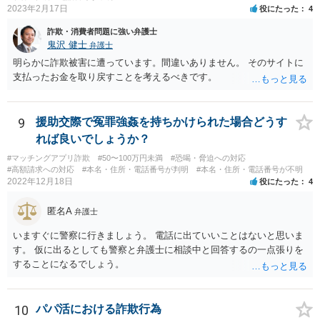
2023年2月17日
役にたった
4
ます(もちろん、このまま何事もなく終結する可能性もあるでしょうか
ら、藪蛇になるリスクもあるところではありますが)。 相手方がある話
詐欺・消費者問題に強い弁護士
ではあるので、最終的な和解の見通しは何とも言えませんが、弁護士
鬼沢 健士
弁護士
に依頼することで低額での和解に至れるということもあるでしょう。
明らかに詐欺被害に遭っています。間違いありません。 そのサイトに
支払ったお金を取り戻すことを考えるべきです。
9
援助交際で冤罪強姦を持ちかけられた場合どうす
れば良いでしょうか？
#マッチングアプリ詐欺
#50〜100万円未満
#恐喝・脅迫への対応
#高額請求への対応
#本名・住所・電話番号が判明
#本名・住所・電話番号が不明
2022年12月18日
役にたった
4
匿名A
弁護士
いますぐに警察に行きましょう。 電話に出ていいことはないと思いま
す。 仮に出るとしても警察と弁護士に相談中と回答するの一点張りを
することになるでしょう。
10
パパ活における詐欺行為