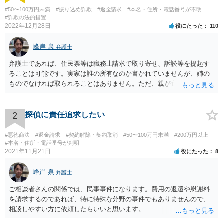
#50〜100万円未満
#振り込め詐欺
#返金請求
#本名・住所・電話番号が不明
#詐欺の法的措置
2022年12月28日
役にたった
110
峰岸 泉
弁護士
弁護士であれば、住民票等は職務上請求で取り寄せ、訴訟等を提起す
ることは可能です。実家は誰の所有なのか書かれていませんが、姉の
ものでなければ取られることはありません。ただ、親が亡くなって相
続手続未了の場合は問題が起きますので、早めに対応をとった方がい
いでしょう。
2
探偵に責任追求したい
#悪徳商法
#返金請求
#契約解除・契約取消
#50〜100万円未満
#200万円以上
#本名・住所・電話番号が判明
2021年11月21日
役にたった
8
峰岸 泉
弁護士
ご相談者さんの関係では、民事事件になります。費用の返還や慰謝料
を請求するのであれば、特に特殊な分野の事件でもありませんので、
相談しやすい方に依頼したらいいと思います。