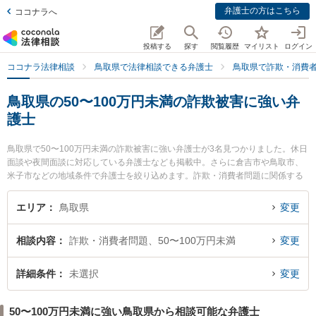
弁護士の方はこちら
ココナラへ
投稿する
探す
閲覧履歴
マイリスト
ログイン
ココナラ法律相談
鳥取県で法律相談できる弁護士
鳥取県で詐欺・消費
鳥取県の50〜100万円未満の詐欺被害に強い弁
護士
鳥取県で50〜100万円未満の詐欺被害に強い弁護士が3名見つかりました。休日
面談や夜間面談に対応している弁護士なども掲載中。さらに倉吉市や鳥取市、
米子市などの地域条件で弁護士を絞り込めます。詐欺・消費者問題に関係する
投資詐欺や副業詐欺、FX詐欺等の細かな分野での絞り込み検索もでき便利で
す。特に倉吉ひかり法律事務所の辻本 周平弁護士や住法律事務所の住 真介弁護
エリア
鳥取県
変更
士、倉吉うつぶき法律事務所の濵田 卓志弁護士のプロフィール情報や弁護士費
用、強みなどが注目されています。『鳥取県で土日や夜間に発生した50〜100
相談内容
詐欺・消費者問題、50〜100万円未満
変更
万円未満の詐欺被害のトラブルを今すぐに弁護士に相談したい』『50〜100万
円未満の詐欺被害のトラブル解決の実績豊富な近くの弁護士を検索したい』
『初回相談無料で50〜100万円未満の詐欺被害を法律相談できる鳥取県内の弁
詳細条件
未選択
変更
護士に相談予約したい』などでお困りの相談者さんにおすすめです。
50〜100万円未満に強い鳥取県から相談可能な弁護士