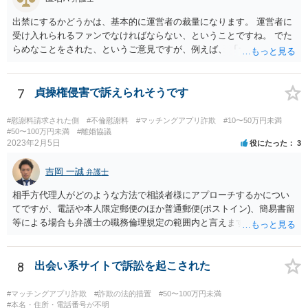
出禁にするかどうかは、基本的に運営者の裁量になります。 運営者に
受け入れられるファンでなければならない、ということですね。 でた
らめなことをされた、というご意見ですが、例えば、 「サービスを購
入したのに、サービスが受けられなくて、返金もされない。」 といっ
た事情があったのでしょうか。 公表するにしても、見る人に受け入れ
られる内容のものでなければなりません。 そうでなければ、逆に、あ
7
貞操権侵害で訴えられそうです
なたが、民事上又は刑事上の責任を負う恐れがあります。 重々ご注意
なさいますよう。
#慰謝料請求された側
#不倫慰謝料
#マッチングアプリ詐欺
#10〜50万円未満
#50〜100万円未満
#離婚協議
2023年2月5日
役にたった
3
吉岡 一誠
弁護士
相手方代理人がどのような方法で相談者様にアプローチするかについ
てですが、電話や本人限定郵便のほか普通郵便(ポストイン)、簡易書留
等による場合も弁護士の職務倫理規定の範囲内と言えますので、必ず
しも本人限定郵便により送られてくるとは限りません。 なお、相手方
が弁護士に依頼するより前に、先んじて相談者様が弁護士に依頼をす
る場合、相手方代理人は相談者様の代理人弁護士を飛び越えて相談者
8
出会い系サイトで訴訟を起こされた
様の自宅に書面を郵送することが職務倫理上許されなくなる(懲戒処分
の対象になり得る)ため、家族にバレてしまうことを回避したいという
#マッチングアプリ詐欺
#詐欺の法的措置
#50〜100万円未満
ご意向であれば、早めに弁護士に依頼をするというのも一つかと思い
#本名・住所・電話番号が不明