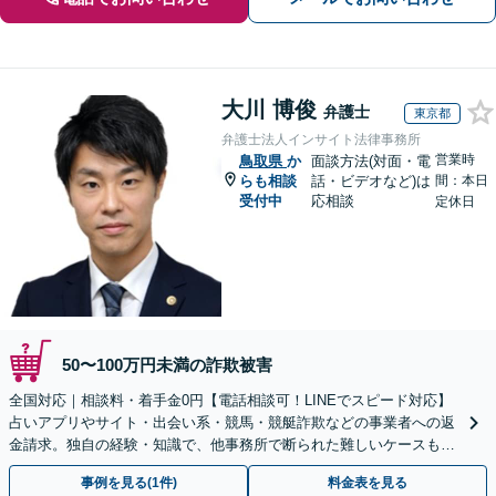
大川 博俊
弁護士
東京都
弁護士法人インサイト法律事務所
営業時
鳥取県
か
面談方法(対面・電
らも相談
話・ビデオなど)は
間：本日
受付中
応相談
定休日
50〜100万円未満の詐欺被害
全国対応｜相談料・着手金0円【電話相談可！LINEでスピード対応】
占いアプリやサイト・出会い系・競馬・競艇詐欺などの事業者への返
金請求。独自の経験・知識で、他事務所で断られた難しいケースも解
決に導いた実績あり。まずはお気軽にご相談ください
事例を見る(1件)
料金表を見る