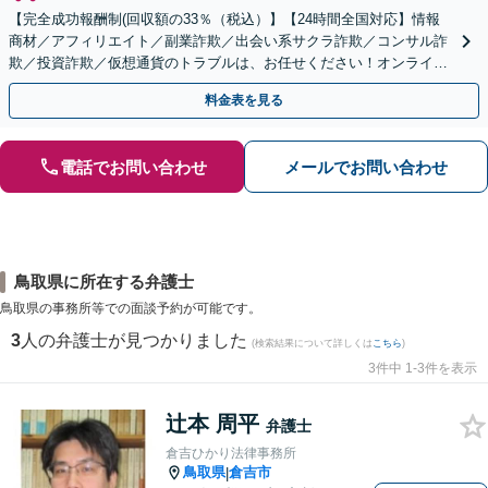
【完全成功報酬制(回収額の33％（税込）】【24時間全国対応】情報
商材／アフィリエイト／副業詐欺／出会い系サクラ詐欺／コンサル詐
欺／投資詐欺／仮想通貨のトラブルは、お任せください！オンライン
のみで解決も可能！
料金表を見る
電話でお問い合わせ
メールでお問い合わせ
鳥取県に所在する弁護士
鳥取県の事務所等での面談予約が可能です。
3
人の弁護士が見つかりました
(検索結果について詳しくは
こちら
)
3件中 1-3件を表示
辻本 周平
弁護士
倉吉ひかり法律事務所
鳥取県
倉吉市
|