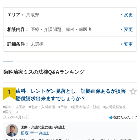
ートを心がけています。
エリア
鳥取県
変更
相談内容
医療・介護問題、歯科・歯医者
変更
詳細条件
未選択
変更
歯科治療ミスの法律Q&Aランキング
1
歯科 レントゲン見落とし 証拠画像あるが損害
賠償請求出来ますでしょうか？
#歯科・歯医者
#患者・入所者側
#示談
#慰謝料請求・訴訟
#説明義務違反
#医療ミス
2022年4月17日
役にたった
7
医療・介護問題に強い弁護士
稲森 幸一
弁護士