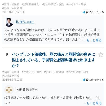
す。 その他、消費生活センターに相談して、間に入ってもらうことも
#歯科・歯医者
#説明義務違反
#慰謝料請求・訴訟
#手術ミス・事故
#患者・入所者側
手かもしれません。
2021年12月28日
役にたった
5
林 康弘
弁護士
そのような事実関係であれば、その歯科医師の医療行為によって被っ
た損害（顎関節症になったことによって生じた治療費や、精神的苦痛
の慰謝料など）の賠償請求ができそうです。我々のような弁護士に依
頼した上で、その歯科でのカルテ等の医療記録の取得や、後医（Ｂ歯
科）の先生の協力等を得ることも必要だと思います。
8
インプラント治療後、顎の痛みと顎関節の痛みに
悩まされている。手術費と慰謝料請求は出来ます
か？
#歯科・歯医者
#手術ミス・事故
#患者・入所者側
#慰謝料請求・訴訟
#説明義務違反
2019年3月12日
役にたった
6
内藤 政信
弁護士
歯科過誤の本を探してあたるか、歯科医・弁護士 で検索するか、でし
ょう。