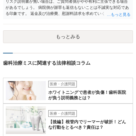
リスク説明書が無い場合は、ご質問者側がやや有利に主張できる場合
があるでしょう。 病院側が謝罪も返信もないことは不誠実な対応であ
る印象です。 返金及び治療費、慰謝料請求を求めていくことになるか
と思います。 ご自身で内容証明を出すこともあり得ますが、弁護士が
代理人として病院側との交渉窓口となることも方法の一つです。 ご自
身で内容証明を出される場合、書面にご質問者の不利になる事情を記
もっとみる
載した場合はそれ以降の交渉ハードルが上がってしまうため慎重に検
討されるとよいでしょう。
歯科治療ミスに関連する法律相談コラム
医療・介護問題
ホワイトニングで患者が負傷！歯科医院
が負う説明義務とは？
医療・介護問題
【後編】根管内でリーマーが破折！どん
な行動をとるべき？責任は？