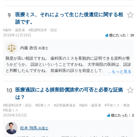
9
医療ミス、それによって生じた後遺症に関する相
談です。
#歯科・歯医者
#慰謝料請求・訴訟
2018年12月16日
役にたった
10
内藤 政信
弁護士
難度が高い相談ですね。 歯科医のミスを客観的に証明できる資料が整
うかどうか。 誤診といういうことですかね。 大学病院の医師は、誤診
と判断したんですかね。 前歯科医の誤りを前提として、 その医師はど
のように判断し、治療計画を立てたんでしょうかね。 現在の症状は、
前医師の診断の誤りに起因するものかどうか、 大学病院の医師は、ど
う見ているんでしょうかね。 歯科医の資格を持ってる弁護士もいます
10
医療過誤による損害賠償請求の可否と必要な証拠
ね。 そのような弁護士を探すのもいいと思いますね。
は？
#慰謝料請求・訴訟
#医療ミス
#説明義務違反
#歯科・歯医者
#手術ミス・事故
#投薬ミス
2026年3月2日
役にたった
2
松本 翔馬
弁護士