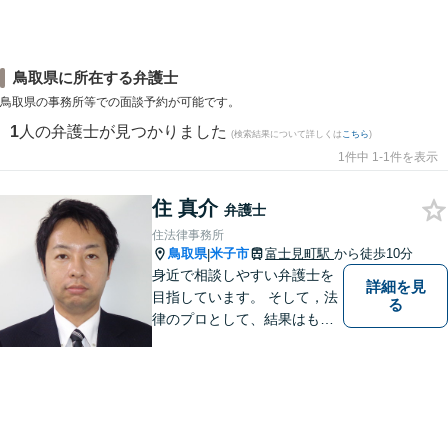
鳥取県に所在する弁護士
鳥取県の事務所等での面談予約が可能です。
1
人の弁護士が見つかりました
(検索結果について詳しくは
こちら
)
1件中 1-1件を表示
住 真介
弁護士
住法律事務所
鳥取県
米子市
富士見町駅
から徒歩10分
|
身近で相談しやすい弁護士を
詳細を見
目指しています。 そして，法
る
律のプロとして、結果はもち
ろん，解決に至る過程にこだ
わり，質の高いサービスを提
供します。 また，相談者様、
依頼者様の心を理解し，寄り
添いながら問題い解決のサポ