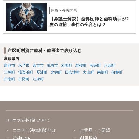
医療・介護問題
【弁護士解説】歯科医師と歯科助手が2
度の逮捕！事件の全容とは？
市区町村別に歯科・歯医者で絞り込む
鳥取県内
鳥取市
米子市
倉吉市
境港市
岩美町
若桜町
智頭町
八頭町
三朝町
湯梨浜町
琴浦町
北栄町
日吉津村
大山町
南部町
伯耆町
日南町
日野町
江府町
ココナラ法律相談について
ココナラ法律相談とは
ご意見・ご要望
法律Q&A
利用規約