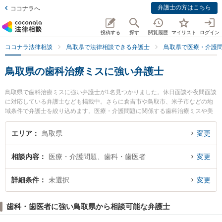
弁護士の方はこちら
ココナラへ
投稿する
探す
閲覧履歴
マイリスト
ログイン
ココナラ法律相談
鳥取県で法律相談できる弁護士
鳥取県で医療・介護
鳥取県の歯科治療ミスに強い弁護士
鳥取県で歯科治療ミスに強い弁護士が1名見つかりました。休日面談や夜間面談
に対応している弁護士なども掲載中。さらに倉吉市や鳥取市、米子市などの地
域条件で弁護士を絞り込めます。医療・介護問題に関係する歯科治療ミスや美
容整形のトラブル、産婦人科の訴訟等の細かな分野での絞り込み検索もでき便
利です。特に住法律事務所の住 真介弁護士のプロフィール情報や弁護士費用、
エリア
鳥取県
変更
強みなどが注目されています。『鳥取県で土日や夜間に発生した歯科治療ミス
のトラブルを今すぐに弁護士に相談したい』『歯科治療ミスのトラブル解決の
相談内容
医療・介護問題、歯科・歯医者
変更
実績豊富な近くの弁護士を検索したい』『初回相談無料で歯科治療ミスを法律
相談できる鳥取県内の弁護士に相談予約したい』などでお困りの相談者さんに
おすすめです。
詳細条件
未選択
変更
歯科・歯医者に強い鳥取県から相談可能な弁護士