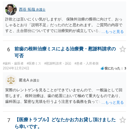
に小さな医院で公表までいったケースがありますが、かなり稀なケー
スと言えます。 また、産休・育休を理由とした解雇は無効であり、損
西谷 拓哉
弁護士
害賠償請求の対象にもなります。 実際にどのようなアクションを取る
かは、職場での人間関係など気になる点があると思いますが、弁護士
詐欺とは言いにくい気がしますが、 保険外治療の獲得に向けて、おっ
か労基署へ一度ご相談いただくと安心だと思います。 均等法 （婚姻、
しゃるとおり「説明不足」だったのだと思われます。 ご質問の内容で
妊娠、出産等を理由とする不利益取扱いの禁止等） 第九条 事業主
すと、土台部分についてすでに治療契約が成立しているように思われ
は、女性労働者が婚姻し、妊娠し、又は出産したことを退職理由とし
ますが、 治療契約を取消すことができれば、５万円の支払義務を消滅
て予定する定めをしてはならない。 ２ 事業主は、女性労働者が婚姻
させることができます。 消費者契約法は、いくつか取消の類型を定め
したことを理由として、解雇してはならない。 ３ 事業主は、その雇
ています。 いくつか該当しそうな取消権をご参考までのせます。 ①土
6
前歯の根幹治療ミスによる治療費・慰謝料請求の
用する女性労働者が妊娠したこと、出産したこと、労働基準法（昭和
台と被せ物の治療は通常同じ歯科で行いますので、被せ物の治療費が
可否
二十二年法律第四十九号）第六十五条第一項の規定による休業を請求
４０万円もかかるというのは 治療費という重要な事項について、不利
し、又は同項若しくは同条第二項の規定による休業をしたことその他
#歯科・歯医者
#医療ミス
#慰謝料請求・訴訟
#患者・入所者側
益なる事実の不告知があった認められると考えられます。 そのため、
2024年12月24日
役にたった
3
の妊娠又は出産に関する事由であつて厚生労働省令で定めるものを理
４０万円もかかるとは夢にも思わなかったという事情があれば、不利
由として、当該女性労働者に対して解雇その他不利益な取扱いをして
益事実の不告知を理由とした取消権を主張することが出来る可能性が
匿名A
はならない。 ４ 妊娠中の女性労働者及び出産後一年を経過しない女
弁護士
あります（消費者契約法４条２項）。 ②また、保険外治療の必要性に
性労働者に対してなされた解雇は、無効とする。ただし、事業主が当
ついて虚偽の説明があったのであれば、不実告知取消ということも考
実際のレントゲンを見ることができていませんので、 一般論として回
該解雇が前項に規定する事由を理由とする解雇でないことを証明した
えられます（消費者契約法４条１項１号）。 ③そのほか、歯科治療
答します。 根幹治療は、歯の処置において極めて重大なものであり、
ときは、この限りでない。
中、抗らうことが困難な状態で保険外治療の勧誘をされたということ
歯科医は、緊密な充填を行うよう注意する義務を負っていると考えら
であれば、最近（令和５年６月１日）施行されたばかりですが、 退去
れます。 （同趣旨の判示をした裁判例として、東京地裁平20(ワ)30392
困難場所（たとえば、待合から診察台へ）に同行された上で困惑して
号事件） 当該義務に違反した場合、診療契約の不履行又は不法行為に
契約したという類型の取消権（改正消費者契約法４条３項３号）も使
基づく損害賠償請求の可能性が生じます。 慰謝料に関しては、通院慰
7
【医療トラブル】どなたかお力お貸し頂けました
える可能性があります。 一旦、書面で消費者契約法に基づく取消権を
謝料といった形での請求になろうかと思います。
ら幸いです。
行使するので払えないという 通知をして様子をみるのも手かと思いま