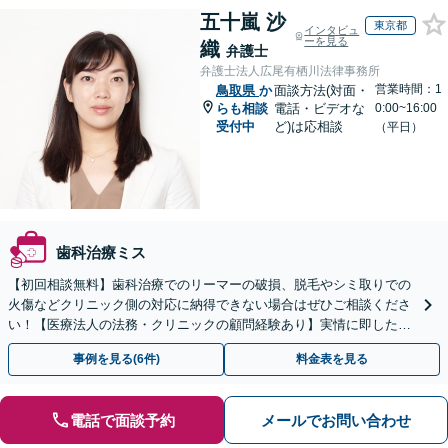
五十嵐 沙
東京都
インタビュ
ーを見る
織
弁護士
弁護士法人広尾有栖川法律事務所
営業時間：1
鳥取県
か
面談方法(対面・
らも相談
電話・ビデオな
0:00~16:00
受付中
ど)は応相談
（平日）
歯科治療ミス
【初回相談無料】歯科治療でのリーマーの破損、脱毛やシミ取りでの
火傷などクリニック側の対応に納得できない場合はぜひご相談くださ
い！【医療法人の法務・クリニックの顧問経験あり】実情に即したア
ドバイスで、納得のできるトラブルの解決を目指します。
事例を見る(6件)
料金表を見る
電話で面談予約
メールでお問い合わせ