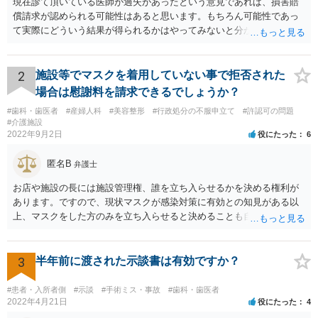
現在診て頂いている医師が過失があったという意見であれば、損害賠
償請求が認められる可能性はあると思います。もちろん可能性であっ
て実際にどういう結果が得られるかはやってみないと分かりません
が。 損害としては、その過失によって生じた症状の治療にかかった治
療費や精神的苦痛を受けた分の慰謝料や仕事に影響があれば休業損害
などが考えられます。 頑張ってください。
2
施設等でマスクを着用していない事で拒否された
場合は慰謝料を請求できるでしょうか？
#歯科・歯医者
#産婦人科
#美容整形
#行政処分の不服申立て
#許認可の問題
#介護施設
2022年9月2日
役にたった
6
匿名B
弁護士
お店や施設の長には施設管理権、誰を立ち入らせるかを決める権利が
あります。ですので、現状マスクが感染対策に有効との知見がある以
上、マスクをした方のみを立ち入らせると決めることも自由であり、
不当な差別には当たらないと考えられます。 これが公衆浴場や旅館業
など公益的な側面のある業種ですと、公衆浴場法など各種業法で定め
られた理由以外での利用拒否は禁止されていますし、公の施設でもマ
3
半年前に渡された示談書は有効ですか？
スクなしだけでの利用拒否は問題となりえますが、民間のお店に対し
ては慰謝料の請求は認められないと考えられます。
#患者・入所者側
#示談
#手術ミス・事故
#歯科・歯医者
2022年4月21日
役にたった
4