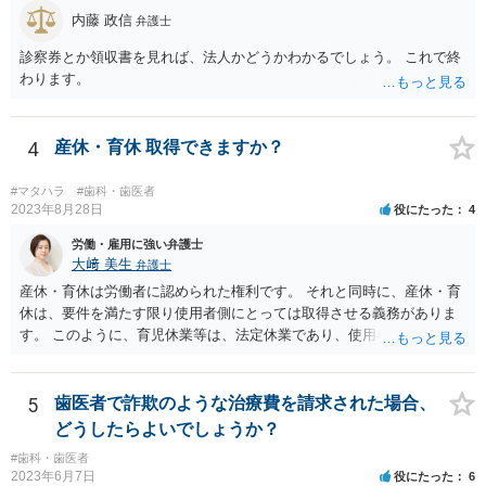
内藤 政信
弁護士
診察券とか領収書を見れば、法人かどうかわかるでしょう。 これで終
わります。
4
産休・育休 取得できますか？
#マタハラ
#歯科・歯医者
2023年8月28日
役にたった
4
労働・雇用に強い弁護士
大﨑 美生
弁護士
産休・育休は労働者に認められた権利です。 それと同時に、産休・育
休は、要件を満たす限り使用者側にとっては取得させる義務がありま
す。 このように、育児休業等は、法定休業であり、使用者側で任意に
設けられる休暇制度とは異なります。 小さな個人歯科医院だからとい
って、産休・育休を認めないということはできません。 ただし、残念
ながら実際には、妊娠・出産をしたら退職する慣行の事業者はありま
5
歯医者で詐欺のような治療費を請求された場合、
す。 しかし、このような慣行となっていること自体が、均等法９条１
どうしたらよいでしょうか？
項に違反します。 均等法違反は行政指導の対象となり、事業者が是正
#歯科・歯医者
勧告に従わない場合には企業名が公表される可能性もあります。 実際
2023年6月7日
役にたった
6