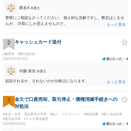
匿名A
弁護士
警察にご相談なさってください。 個人的な見解ですし、断定はしませ
んが、 詐欺にしか思えませんので。
2
キャッシュカード送付
#被害者
#還付金詐欺
2021年5月25日
役にたった
6
内藤 政信
弁護士
起訴されるか、されないかが分岐点になります。
3
金欠で口座売却、取引停止・債権消滅手続きへの
対処法
#本名・住所・電話番号が不明
#個人・プライベート
#相続放棄
#振り込め詐欺
#還付金詐欺
#マルチ商法被害
2024年4月4日
役にたった
4