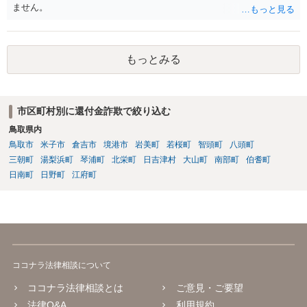
ません。
もっとみる
市区町村別に還付金詐欺で絞り込む
鳥取県内
鳥取市
米子市
倉吉市
境港市
岩美町
若桜町
智頭町
八頭町
三朝町
湯梨浜町
琴浦町
北栄町
日吉津村
大山町
南部町
伯耆町
日南町
日野町
江府町
ココナラ法律相談について
ココナラ法律相談とは
ご意見・ご要望
法律Q&A
利用規約