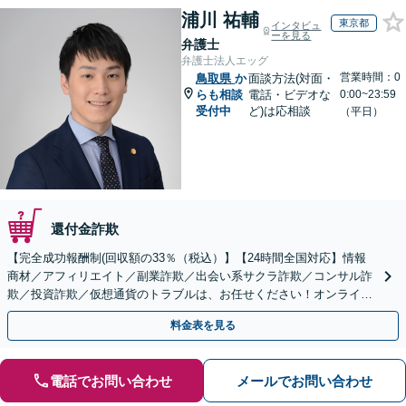
浦川 祐輔
東京都
インタビュ
ーを見る
弁護士
弁護士法人エッグ
営業時間：0
鳥取県
か
面談方法(対面・
らも相談
電話・ビデオな
0:00~23:59
受付中
ど)は応相談
（平日）
還付金詐欺
【完全成功報酬制(回収額の33％（税込）】【24時間全国対応】情報
商材／アフィリエイト／副業詐欺／出会い系サクラ詐欺／コンサル詐
欺／投資詐欺／仮想通貨のトラブルは、お任せください！オンライン
のみで解決も可能！
料金表を見る
電話でお問い合わせ
メールでお問い合わせ