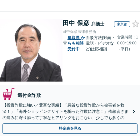
田中 保彦
弁護士
東京都
田中保彦法律事務所
営業時間：1
鳥取県
か
面談方法(対面・
らも相談
電話・ビデオな
0:00~19:00
受付中
ど)は応相談
（平日）
還付金詐欺
【投資詐欺に強い／豊富な実績】「悪質な投資詐欺から被害者を救
済！」「海外ショッピングサイトを騙った詐欺に注意！」依頼者さま
の痛みに寄り添って丁寧なヒアリングをおこない、少しでも多くの返
金が得られるよう尽力します！
料金表を見る