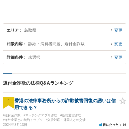
依頼者様の心を理解し，寄り
添いながら問題い解決のサポ
ートを心がけています。
エリア
鳥取県
変更
相談内容
詐欺・消費者問題、還付金詐欺
変更
詳細条件
未選択
変更
還付金詐欺の法律Q&Aランキング
1
香港の法律事務所からの詐欺被害回復の誘いは信
用できる？
#還付金詐欺
#マッチングアプリ詐欺
#仮想通貨詐欺
#海外企業との契約トラブル
#入管対応・外国人との交渉
2024年8月13日
役にたった
16