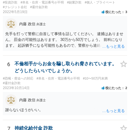
#投資詐欺
#本名・住所・電話番号が不明
#副業詐欺
#個人・プライベート
#クレジット会社
#還付金詐欺
2022年5月19日
役にたった
3
内藤 政信
弁護士
先手を打って警察に自首して事情を話してください。 逮捕はありませ
ん。 罰金の可能性はあります。 30万から50万でしょう。 前科になり
ます。 起訴猶予になる可能性もあるので、警察から連絡が 来る前に、
自首するのが軽くする方法でしょう。 もっともすでに警察は銀行から
情報を得ている可能 性はあります。
6
不倫相手からお金を騙し取られ脅されています。
どうしたらいいでしょうか。
#恐喝・脅迫への対応
#本名・住所・電話番号が不明
#10〜50万円未満
#還付金詐欺
2023年10月14日
役にたった
2
内藤 政信
弁護士
謝らないほうがいい。
7
持続化給付金 詐欺