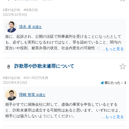
#還付金詐欺
#特殊詐欺
2022年10月4日
清水 卓
弁護士
仮に、起訴され、公開の法廷で刑事裁判を受けることになったとして
も、必ずしも実刑になるわけではなく、罪を認めていること、関与の
度合いや役割、被害弁償の状況、社会内更生の可能性（定まった住居
の有無・定職の有無・監督者の存在等）、前科の有無・内容等の事情
を踏まえ、執行猶予になる可能性もあると思われます。
8
詐欺罪や詐欺未遂罪について
#還付金詐欺
#10〜50万円未満
2022年4月19日
役にたった
2
理崎 智英
弁護士
相手がすでに保険会社に対して、虚偽の事実を申告しているとする
と、詐欺未遂罪は成立する可能性はあると思います。 いずれにせよ、
相手には協力しないようにしてください。