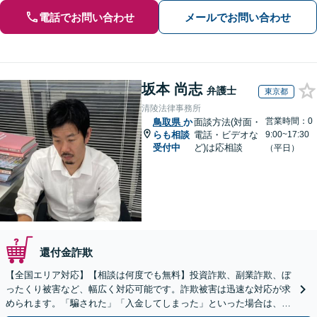
電話でお問い合わせ
メールでお問い合わせ
坂本 尚志
弁護士
東京都
清陵法律事務所
営業時間：0
鳥取県
か
面談方法(対面・
らも相談
電話・ビデオな
9:00~17:30
受付中
ど)は応相談
（平日）
還付金詐欺
【全国エリア対応】【相談は何度でも無料】投資詐欺、副業詐欺、ぼ
ったくり被害など、幅広く対応可能です。詐欺被害は迅速な対応が求
められます。「騙された」「入金してしまった」といった場合は、お