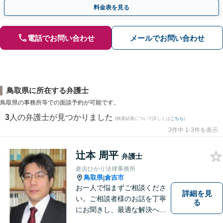
早めにご相談ください。【電話・メール・WEB相談可】
料金表を見る
電話でお問い合わせ
メールでお問い合わせ
鳥取県に所在する弁護士
鳥取県の事務所等での面談予約が可能です。
3
人の弁護士が見つかりました
(検索結果について詳しくは
こちら
)
3件中 1-3件を表示
辻本 周平
弁護士
倉吉ひかり法律事務所
鳥取県
倉吉市
|
お一人で悩まずご相談くださ
詳細を見
い。ご相談者様のお話を丁寧
る
にお聞きし、最適な解決へと
導きます。