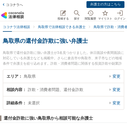
弁護士の方はこちら
ココナラへ
投稿する
探す
閲覧履歴
マイリスト
ログイン
ココナラ法律相談
鳥取県で法律相談できる弁護士
鳥取県で詐欺・消費
鳥取県の還付金詐欺に強い弁護士
鳥取県で還付金詐欺に強い弁護士が3名見つかりました。休日面談や夜間面談に
対応している弁護士なども掲載中。さらに倉吉市や鳥取市、米子市などの地域
条件で弁護士を絞り込めます。詐欺・消費者問題に関係する投資詐欺や副業詐
欺、FX詐欺等の細かな分野での絞り込み検索もでき便利です。特に倉吉ひかり
法律事務所の辻本 周平弁護士や倉吉うつぶき法律事務所の濵田 卓志弁護士、住
エリア
鳥取県
変更
法律事務所の住 真介弁護士のプロフィール情報や弁護士費用、強みなどが注目
されています。『鳥取県で土日や夜間に発生した還付金詐欺のトラブルを今す
相談内容
詐欺・消費者問題、還付金詐欺
変更
ぐに弁護士に相談したい』『還付金詐欺のトラブル解決の実績豊富な近くの弁
護士を検索したい』『初回相談無料で還付金詐欺を法律相談できる鳥取県内の
弁護士に相談予約したい』などでお困りの相談者さんにおすすめです。
詳細条件
未選択
変更
還付金詐欺に強い鳥取県から相談可能な弁護士