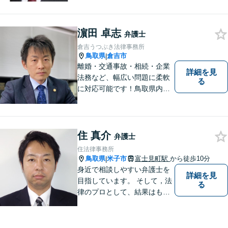
濵田 卓志
弁護士
倉吉うつぶき法律事務所
鳥取県
倉吉市
|
離婚・交通事故・相続・企業
詳細を見
法務など、幅広い問題に柔軟
る
に対応可能です！鳥取県内の
皆さまのお役に立てるよう尽
力いたします。「こんな相談
をしてもいいのか」と迷われ
ている方も、お気軽にご相談
住 真介
弁護士
ください！【駐車場有】
住法律事務所
鳥取県
米子市
富士見町駅
から徒歩10分
|
身近で相談しやすい弁護士を
詳細を見
目指しています。 そして，法
る
律のプロとして、結果はもち
ろん，解決に至る過程にこだ
わり，質の高いサービスを提
供します。 また，相談者様、