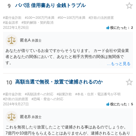
9
パパ活 借用書あり 金銭トラブル
#還付金詐欺
#100〜200万円未満
#50〜100万円未満
#詐欺の法的措置
#返金請求
#契約解除・契約取消
2022年1月26日
役にたった
2
匿名A
弁護士
あなたが借りているお金ですからそうなります。 カード会社や貸金業
者とあなたの関係において、あなたと相手方男性の関係は無関係で
す。
10
高額当選で無視・放置で逮捕されるのか
#還付金詐欺
#高額請求への対応
#副業詐欺
#本名・住所・電話番号が不明
#詐欺の法的措置
#恐喝・脅迫への対応
2024年9月27日
役にたった
5
匿名B
弁護士
これを無視したり放置したことで逮捕される事はあるのでしょうか。
7億円や10億円をもらえることはありませんが、逮捕されることもあり