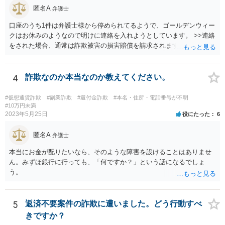
匿名A
弁護士
口座のうち1件は弁護士様から停められてるようで、ゴールデンウィー
クはお休みのようなので明けに連絡を入れようとしています。 >>連絡
をされた場合、通常は詐欺被害の損害賠償を請求されますのでご留意
ください。
4
詐欺なのか本当なのか教えてください。
#仮想通貨詐欺
#副業詐欺
#還付金詐欺
#本名・住所・電話番号が不明
#10万円未満
2023年5月25日
役にたった
6
匿名A
弁護士
本当にお金が配りたいなら、そのような障害を設けることはありませ
ん。みずほ銀行に行っても、「何ですか？」という話になるでしょ
う。
5
返済不要案件の詐欺に遭いました。どう行動すべ
きですか？