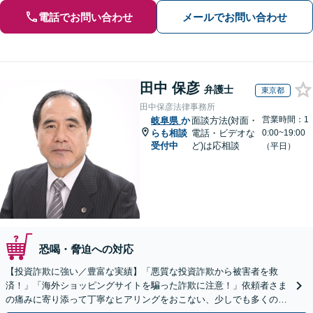
電話でお問い合わせ
メールでお問い合わせ
田中 保彦
弁護士
東京都
田中保彦法律事務所
営業時間：1
岐阜県
か
面談方法(対面・
らも相談
電話・ビデオな
0:00~19:00
受付中
ど)は応相談
（平日）
恐喝・脅迫への対応
【投資詐欺に強い／豊富な実績】「悪質な投資詐欺から被害者を救
済！」「海外ショッピングサイトを騙った詐欺に注意！」依頼者さま
の痛みに寄り添って丁寧なヒアリングをおこない、少しでも多くの返