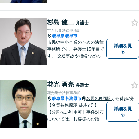
頼者様の良きリーガルパート
ナーになれるよう責任を持っ
てサポートさせて頂きます。
お気軽にご相談下さい。
杉島 健二
弁護士
すぎしま法律事務所
岐阜県
岐阜市
|
市民や中小企業のための法律
詳細を見
事務所です。弁護士15年目で
る
す。 交通事故や相続などの相
談料は、初回無料です。 交通
事故などの民事事件や、相続
などの家事事件を解決してき
ました。特に交通事故では多
花光 勇亮
弁護士
くの後遺障害事故や死亡事故
花光総合法律事務所
を解決してきました。
岐阜県
各務原市
名電各務原駅
から徒歩7分
|
【名電各務原駅 徒歩7分】
詳細を見
【分割払い利用可】事件対応
る
においては、お客様のお話を
丁寧に聞くこと・お客様が疑
問を抱えたままにならないよ