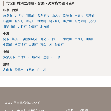
取りで「詐欺か」と聞いただけで名誉毀損は成立しません） ・マイナ
市区町村別に恐喝・脅迫への対応で絞り込む
ンバー総合フリーダイヤルへ連絡し、カードの一時停止と再発行手続
岐阜・西濃
きを行う ・万が一に備え、会社には「個人情報を悪用されたトラブル
岐阜市
大垣市
羽島市
各務原市
山県市
瑞穂市
本巣市
海津市
に巻き込まれた」と事前伝えておく すでに警察へ相談済みとのことで
すので、今後別のアカウントから連絡が来ても一切応じず、警察へ追
岐南町
笠松町
養老町
垂井町
関ケ原町
神戸町
輪之内町
安八町
加の報告を行ってください。
揖斐川町
大野町
池田町
北方町
中濃
関市
美濃市
美濃加茂市
可児市
郡上市
坂祝町
富加町
川辺町
七宗町
八百津町
白川町
東白川村
御嵩町
東濃
多治見市
中津川市
瑞浪市
恵那市
土岐市
飛騨
高山市
飛騨市
下呂市
白川村
ココナラ法律相談について
ココナラ法律相談とは
ご意見・ご要望