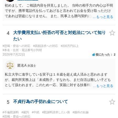
初めまして。 ご相談内容を拝見しました。 当時の相手方の内心は不明
ですが、携帯電話代を払ってあげると言われてお金を受け取っただけ
であれば窃盗になりません。 また、民事上も贈与契約に該当すると思
われるところ、返済の義務はありません。 これ以上のやり取りをせ
ず、可能であればブロックをするようにしてください。 ご不安であれ
ば、最寄りの警察署に相談をしても良いかもしれません。 以上、ご参
4
大学費用支払い拒否の可否と対処法について知り
考になれば幸いです。
たい
#恐喝・脅迫への対応
#高額請求への対応
#200万円以上
#本名・住所・電話番号が判明
2026年7月22日
役にたった
2
匿名A
弁護士
私立大学に進学している実子は１８歳を超え成人済みと思われます
が、裁判所実務上は「未成熟子」すなわち、まだ自活は難しい子ども
として扱われます。このため一応、実親に対する扶養料請求として法
律的には成り立つ可能性があります。 ただし、実子と同居する元配偶
者宛に養育費を支払っており、当該養育費は実子の進学費用の趣旨も
一部含まれています。また、私立大学進学について貴殿が了解したわ
5
不貞行為の手切れ金について
けではないという事情も存在します。 こうした場合には、支払を拒ん
だとしても学費の請求が裁判所によって強制される可能性は低いとい
#不倫慰謝料
#裁判
#中絶
#慰謝料請求したい側
#婚外の妊娠
えます。 以上整理したとおり、貴殿の事情を説明し支払えないと実子
#恐喝・脅迫への対応