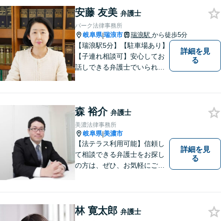
う分かりやすく丁寧に説明す
安藤 友美
ることを心がけています。
弁護士
パーク法律事務所
岐阜県
瑞浪市
瑞浪駅
から徒歩5分
|
【瑞浪駅5分】【駐車場あり】
詳細を見
【子連れ相談可】安心してお
る
話しできる弁護士でいられる
ように、依頼者の方のお話を
しっかり伺い分かりやすく親
身にサポートさせていただき
森 裕介
ます。より良い解決ができる
弁護士
ようサポートしたいと考えて
美濃法律事務所
おります。
岐阜県
美濃市
|
【法テラス利用可能】信頼し
詳細を見
て相談できる弁護士をお探し
る
の方は、ぜひ、お気軽にご連
絡ください。
林 寛太郎
弁護士