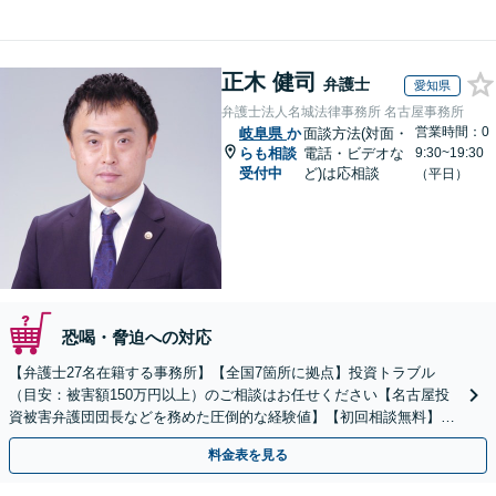
正木 健司
弁護士
愛知県
弁護士法人名城法律事務所 名古屋事務所
営業時間：0
岐阜県
か
面談方法(対面・
らも相談
電話・ビデオな
9:30~19:30
受付中
ど)は応相談
（平日）
恐喝・脅迫への対応
【弁護士27名在籍する事務所】【全国7箇所に拠点】投資トラブル
（目安：被害額150万円以上）のご相談はお任せください【名古屋投
資被害弁護団団長などを務めた圧倒的な経験値】【初回相談無料】先
物取引、証券取引、仮想通貨、FX被害、マルチ商法など
料金表を見る