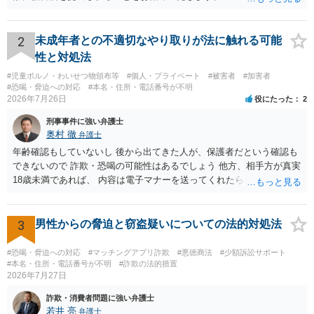
2
未成年者との不適切なやり取りが法に触れる可能
性と対処法
#児童ポルノ・わいせつ物頒布等
#個人・プライベート
#被害者
#加害者
#恐喝・脅迫への対応
#本名・住所・電話番号が不明
2026年7月26日
役にたった
2
刑事事件に強い弁護士
奥村 徹
弁護士
年齢確認もしていないし 後から出てきた人が、保護者だという確認も
できないので 詐欺・恐喝の可能性はあるでしょう 他方、相手方が真実
18歳未満であれば、 内容は電子マナーを送ってくれたら自慰行為など
の動画を要望通りに撮って送るよと言ったやりとりでした。 自分は動
画の尺は10分ほど、服を着たままで胸を触って欲しい、などの要望を
して、要求された金額(1000円程度)の電子マネーを送信してしまいま
3
男性からの脅迫と窃盗疑いについての法的対処法
した。 そこから、撮影するまで暇なので顔の雰囲気の写真を交換して
欲しい、住んでいる都道府県と区を教えてと言われたので教えたりと
#恐喝・脅迫への対応
#マッチングアプリ詐欺
#悪徳商法
#少額訴訟サポート
言ったやり取りをしていました。 というやりとりは、青少年条例違反
#本名・住所・電話番号が不明
#詐欺の法的措置
2026年7月27日
（わいせつ行為）の疑いがあります。18歳未満と知らなくても処罰可
能です。
詐欺・消費者問題に強い弁護士
若井 亮
弁護士