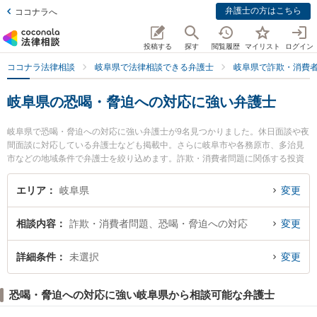
弁護士の方はこちら
ココナラへ
投稿する
探す
閲覧履歴
マイリスト
ログイン
ココナラ法律相談
岐阜県で法律相談できる弁護士
岐阜県で詐欺・消費
岐阜県の恐喝・脅迫への対応に強い弁護士
岐阜県で恐喝・脅迫への対応に強い弁護士が9名見つかりました。休日面談や夜
間面談に対応している弁護士なども掲載中。さらに岐阜市や各務原市、多治見
市などの地域条件で弁護士を絞り込めます。詐欺・消費者問題に関係する投資
詐欺や副業詐欺、FX詐欺等の細かな分野での絞り込み検索もでき便利です。特
に弁護士法人シティサンライズ法律事務所の磯谷 太一弁護士や堀田暁之法律事
エリア
岐阜県
変更
務所の堀田 暁之弁護士、岐阜シティ法律事務所の柳場 雄貴弁護士のプロフィー
ル情報や弁護士費用、強みなどが注目されています。『岐阜県で土日や夜間に
相談内容
詐欺・消費者問題、恐喝・脅迫への対応
変更
発生した恐喝・脅迫への対応のトラブルを今すぐに弁護士に相談したい』『恐
喝・脅迫への対応のトラブル解決の実績豊富な近くの弁護士を検索したい』
『初回相談無料で恐喝・脅迫への対応を法律相談できる岐阜県内の弁護士に相
詳細条件
未選択
変更
談予約したい』などでお困りの相談者さんにおすすめです。
恐喝・脅迫への対応に強い岐阜県から相談可能な弁護士