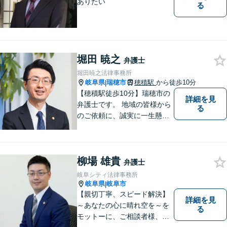
ありたい
る
堀田 暁之
弁護士
堀田暁之法律事務所
岐阜県
瑞穂市
穂積駅
から徒歩10分
|
【穂積駅徒歩10分】瑞穂市の
詳細を見
弁護士です。 地域の皆様から
る
のご依頼に、誠実に一生懸命
に取り組みます。2015年の弁
護士登録以来、刑事事件や交
通事故・慰謝料・借金問題を
柳場 雄貴
はじめとする民事事件に対応
弁護士
してきました。お気軽にお電
岐阜シティ法律事務所
話ください【駐車場完備】
岐阜県
岐阜市
|
【親切丁寧、スピード解決】
詳細を見
～あなたの心に晴れ空を～を
る
モットーに、ご相談者様、依