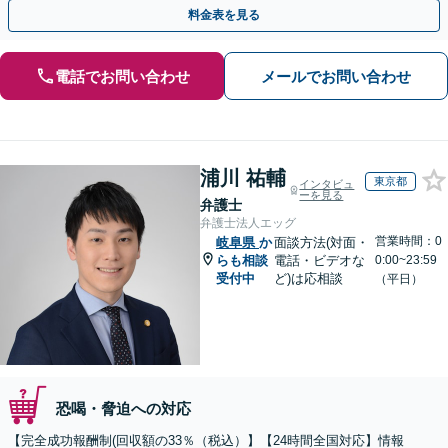
金が得られるよう尽力します！
料金表を見る
電話でお問い合わせ
メールでお問い合わせ
浦川 祐輔
東京都
インタビュ
ーを見る
弁護士
弁護士法人エッグ
営業時間：0
岐阜県
か
面談方法(対面・
らも相談
電話・ビデオな
0:00~23:59
受付中
ど)は応相談
（平日）
恐喝・脅迫への対応
【完全成功報酬制(回収額の33％（税込）】【24時間全国対応】情報