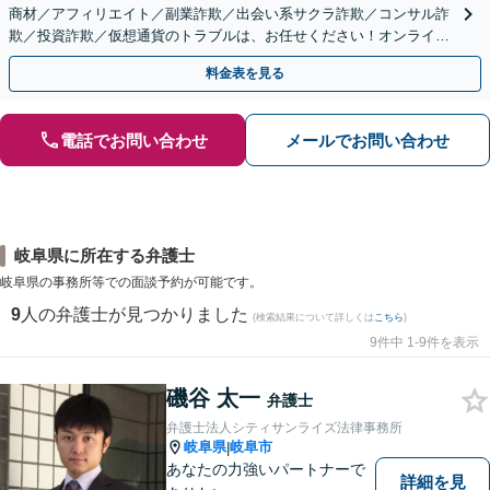
商材／アフィリエイト／副業詐欺／出会い系サクラ詐欺／コンサル詐
欺／投資詐欺／仮想通貨のトラブルは、お任せください！オンライン
のみで解決も可能！
料金表を見る
電話でお問い合わせ
メールでお問い合わせ
岐阜県に所在する弁護士
岐阜県の事務所等での面談予約が可能です。
9
人の弁護士が見つかりました
(検索結果について詳しくは
こちら
)
9件中 1-9件を表示
磯谷 太一
弁護士
弁護士法人シティサンライズ法律事務所
岐阜県
岐阜市
|
あなたの力強いパートナーで
詳細を見