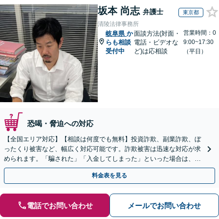
坂本 尚志
弁護士
東京都
清陵法律事務所
営業時間：0
岐阜県
か
面談方法(対面・
らも相談
電話・ビデオな
9:00~17:30
受付中
ど)は応相談
（平日）
恐喝・脅迫への対応
【全国エリア対応】【相談は何度でも無料】投資詐欺、副業詐欺、ぼ
ったくり被害など、幅広く対応可能です。詐欺被害は迅速な対応が求
められます。「騙された」「入金してしまった」といった場合は、お
早めにご相談ください。【電話・メール・WEB相談可】
料金表を見る
電話でお問い合わせ
メールでお問い合わせ