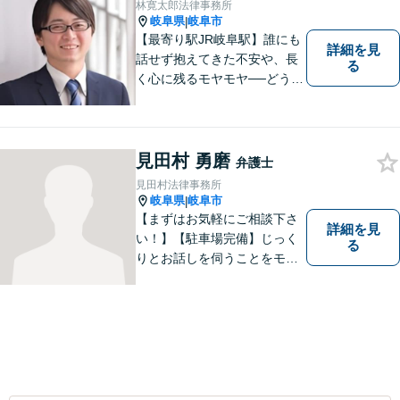
林寛太郎法律事務所
岐阜県
岐阜市
|
【最寄り駅JR岐阜駅】誰にも
詳細を見
話せず抱えてきた不安や、長
る
く心に残るモヤモヤ──どうぞ
安心してお聞かせください。
あなたの想いに丁寧に寄り添
いながら、これからの一歩を
一緒に見つけていきます。
見田村 勇磨
弁護士
【丁寧なヒアリング】【地域
見田村法律事務所
密着型の法律事務所】
岐阜県
岐阜市
|
【まずはお気軽にご相談下さ
詳細を見
い！】【駐車場完備】じっく
る
りとお話しを伺うことをモッ
トーにしております。