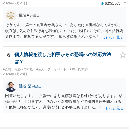
2026年7月21日
役にたった
3
に伝えるのが良い対処法と思います。
匿名A
弁護士
そうです。 第一の被害者が奥さんで、あなたは加害者なんですから。
現在は、2人で不法行為を積極的にやった、あげくにその共同不法行為
者同士で、揉めてる状況です。 知らずに騙されたならともか
く・・・。 それでも経緯を考えれば多少は、その男よりは同情できる
というだけですから。
6
個人情報を渡した相手からの恐喝への対応方法
は？
#恐喝・脅迫への対応
#個人・プライベート
#10万円未満
2026年7月28日
澁谷 望
弁護士
回答いたします。※弁護士により見解は異なる可能性があります。 結
論から申し上げますと、あなたが名誉毀損などの法的責任を問われる
可能性は極めて低く、過度に恐れる必要はありません。相手の行為こ
そが恐喝や脅迫にあたる悪質な手口です。相手がブロックしてきたの
は警察の介入を恐れて逃げた可能性が高いと考えられます。 今後の具
体的な対応は以下の通りです。 ・相手の要求は無視する（1対1のやり