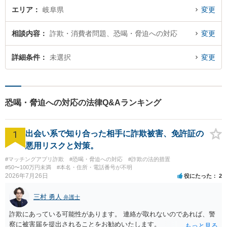
エリア
岐阜県
変更
相談内容
詐欺・消費者問題、恐喝・脅迫への対応
変更
詳細条件
未選択
変更
恐喝・脅迫への対応の法律Q&Aランキング
1
出会い系で知り合った相手に詐欺被害、免許証の
悪用リスクと対策。
#マッチングアプリ詐欺
#恐喝・脅迫への対応
#詐欺の法的措置
#50〜100万円未満
#本名・住所・電話番号が不明
2026年7月26日
役にたった
2
三村 勇人
弁護士
詐欺にあっている可能性があります。 連絡が取れないのであれば、警
察に被害届を提出されることをお勧めいたします。