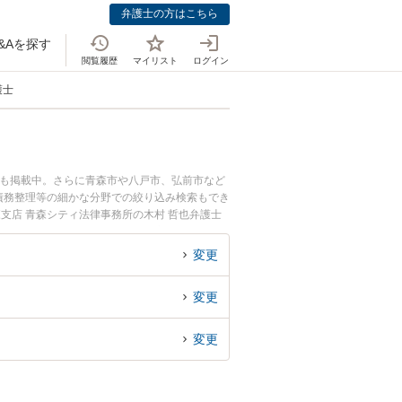
弁護士の方はこちら
&Aを探す
閲覧履歴
マイリスト
ログイン
護士
ども掲載中。さらに青森市や八戸市、弘前市など
債務整理等の細かな分野での絞り込み検索もでき
支店 青森シティ法律事務所の木村 哲也弁護士
に弁護士に相談したい』『闇金被害のトラブル解
どでお困りの相談者さんにおすすめです。
変更
変更
変更