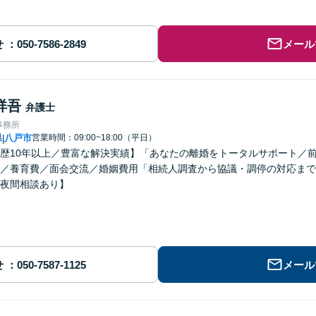
せ
メール
祥吾
弁護士
事務所
県
八戸市
営業時間：09:00~18:00（平日）
|
歴10年以上／豊富な解決実績】「あなたの離婚をトータルサポート／
／養育費／面会交流／婚姻費用「相続人調査から協議・調停の対応まで
夜間相談あり】
せ
メール