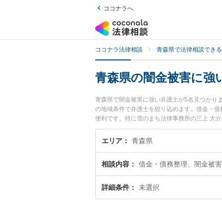
ココナラへ
ココナラ法律相談
青森県で法律相談できる
青森県の闇金被害に強
青森県で闇金被害に強い弁護士が5名見つかり
の地域条件で弁護士を絞り込めます。借金・債
便利です。特に雪のまち法律事務所の三上 大介
のプロフィール情報や弁護士費用、強みなどが
決の実績豊富な近くの弁護士を検索したい』『
エリア
青森県
相談内容
借金・債務整理、闇金被害
詳細条件
未選択