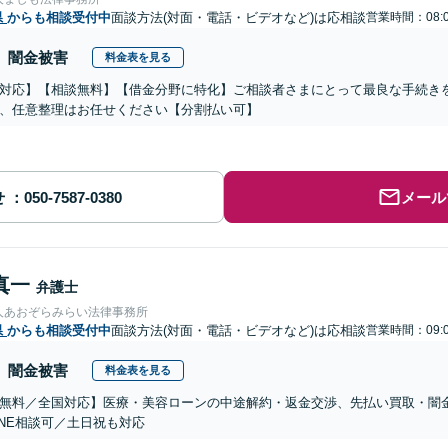
県
からも相談受付中
面談方法(対面・電話・ビデオなど)は応相談
営業時間：08:0
闇金被害
料金表を見る
対応】【相談無料】【借金分野に特化】ご相談者さまにとって最良な手続き
、任意整理はお任せください【分割払い可】
せ
メール
真一
弁護士
人あおぞらみらい法律事務所
県
からも相談受付中
面談方法(対面・電話・ビデオなど)は応相談
営業時間：09:0
闇金被害
料金表を見る
無料／全国対応】医療・美容ローンの中途解約・返金交渉、先払い買取・闇
INE相談可／土日祝も対応