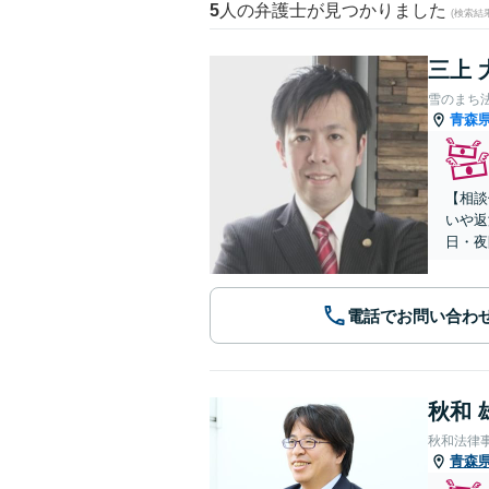
5
人の弁護士が見つかりました
(検索結
三上 
雪のまち
青森
【相談
いや返
日・夜
電話でお問い合わ
秋和 
秋和法律
青森