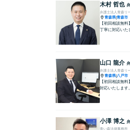
木村 哲也
弁護士法人青森リー
青森県
青森市
|
【初回相談無料
丁寧に対応いた
山口 龍介
弁護士法人青森リ
青森県
八戸市
|
【初回相談無料
対応いたします
小澤 博之
青い森法律事務所