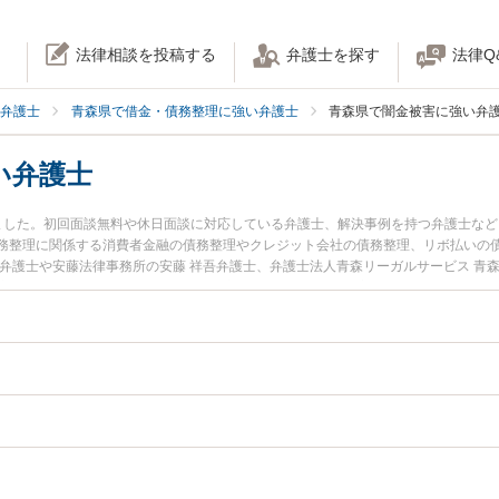
法律相談を投稿する
弁護士を探す
法律Q
弁護士
青森県で借金・債務整理に強い弁護士
青森県で闇金被害に強い弁
い弁護士
ました。初回面談無料や休日面談に対応している弁護士、解決事例を持つ弁護士な
務整理に関係する消費者金融の債務整理やクレジット会社の債務整理、リボ払いの
弁護士や安藤法律事務所の安藤 祥吾弁護士、弁護士法人青森リーガルサービス 青森
注目されています。『青森県で土日や夜間に発生した闇金被害のトラブルを今すぐ
初回相談無料で闇金被害を法律相談できる青森県内の弁護士に相談予約したい』な