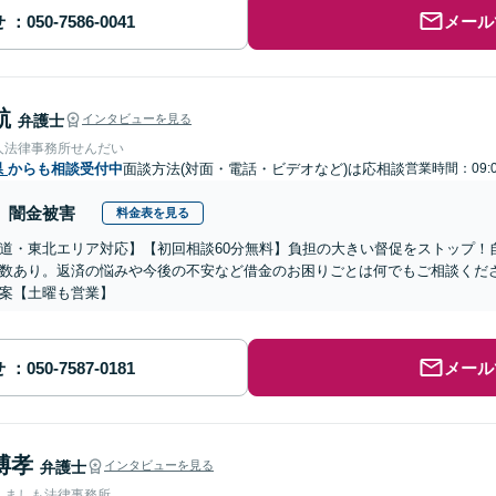
せ
メール
航
弁護士
インタビューを見る
人法律事務所せんだい
県
からも相談受付中
面談方法(対面・電話・ビデオなど)は応相談
営業時間：09:0
闇金被害
料金表を見る
道・東北エリア対応】【初回相談60分無料】負担の大きい督促をストップ！
数あり。返済の悩みや今後の不安など借金のお困りごとは何でもご相談くだ
案【土曜も営業】
せ
メール
博孝
弁護士
インタビューを見る
人ましも法律事務所