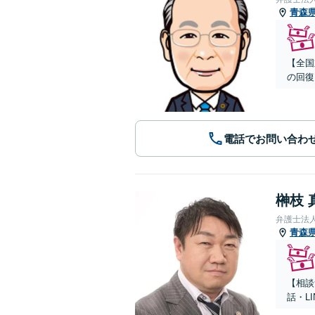
青森
【全国
の回復
電話でお問い合わ
榊枝 
弁護士法
青森
【相談
話・L