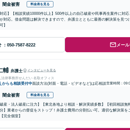
闇金被害
料金表を見る
対応】【相談実績10000件以上】500件以上の自己破産や民事再生案件に対
が対応。借金問題は解決できますので、弁護士とともに最善の解決策を見つ
可】
せ
メール
仁輔
弁護士
インタビューを見る
人法律事務所せんだい 名取オフィス
県
からも相談受付中
面談方法(対面・電話・ビデオなど)は応相談
営業時間：09:0
闇金被害
料金表を見る
破産・法人破産に注力】【東北各地より相談・解決実績多数】【初回相談無
分】業者からの督促をストップ！弁護士費用の分割払い可。適切な解決策を
【完全個室】