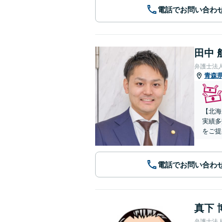
電話でお問い合わ
田中 
弁護士法
青森
【北海
実績多
をご提
電話でお問い合わ
真下 
弁護士法