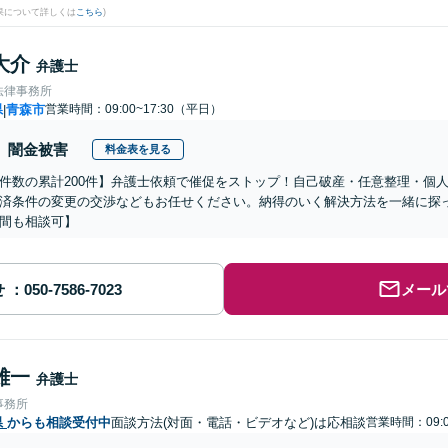
果について詳しくは
こちら
)
大介
弁護士
法律事務所
県
青森市
営業時間：09:00~17:30（平日）
|
闇金被害
料金表を見る
件数の累計200件】弁護士依頼で催促をストップ！自己破産・任意整理・個
済条件の変更の交渉などもお任せください。納得のいく解決方法を一緒に探
間も相談可】
せ
メール
雄一
弁護士
事務所
県
からも相談受付中
面談方法(対面・電話・ビデオなど)は応相談
営業時間：09:0