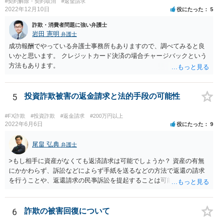
#契約解除・契約取消
#返金請求
2022年12月10日
役にたった
5
詐欺・消費者問題に強い弁護士
岩田 憲明
弁護士
成功報酬でやっている弁護士事務所もありますので、調べてみると良
いかと思います。 クレジットカード決済の場合チャージバックという
方法もあります。
5
投資詐欺被害の返金請求と法的手段の可能性
#FX詐欺
#投資詐欺
#返金請求
#200万円以上
2022年6月6日
役にたった
9
尾畠 弘典
弁護士
>もし相手に資産がなくても返済請求は可能でしょうか？ 資産の有無
にかかわらず、訴訟などによらず手紙を送るなどの方法で返還の請求
を行うことや、返還請求の民亊訴訟を提起することは可能です。 た
だ、交渉の場合は、相手が返金に応じるかは不確実ですし、訴訟の場
合も勝訴できるかどうか、勝訴できるとして相手が判決に従って任意
に返金するかどうかは、不確実です。 相手方が、最初からだますつも
6
詐欺の被害回復について