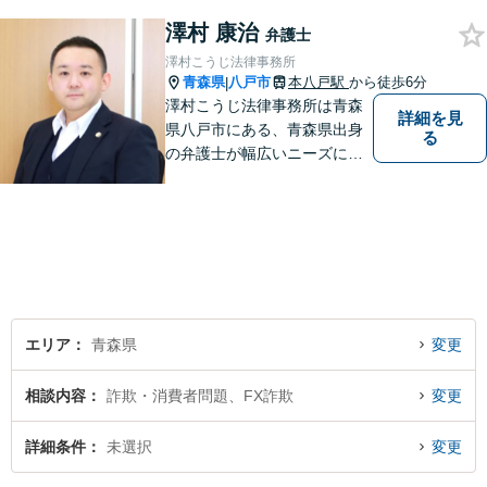
なお悩みでもご相談くださ
澤村 康治
い。 皆様が抱えている問題に
弁護士
真摯に向き合い、ともに解決
澤村こうじ法律事務所
いたします。
青森県
八戸市
本八戸駅
から徒歩6分
|
澤村こうじ法律事務所は青森
詳細を見
県八戸市にある、青森県出身
る
の弁護士が幅広いニーズにお
応えするアットホームな法律
事務所です。
エリア
青森県
変更
相談内容
詐欺・消費者問題、FX詐欺
変更
詳細条件
未選択
変更