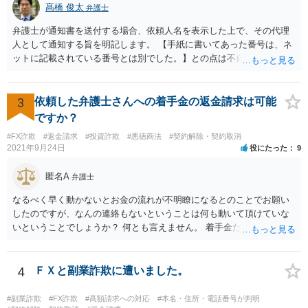
髙橋 俊太
弁護士
弁護士が通知書を送付する場合、依頼人名を表示した上で、その代理
人として通知する旨を明記します。 【手紙に書いてあった番号は、ネ
ットに記載されている番号とは別でした。】との点は不自然ではある
ものの、【住所名前は一致】しているようですので、まずは日弁連弁
護士検索でその弁護士を検索し、そこに記載されている電話番号に連
絡をして、通知書の内容等について確認をしてみるとよいでしょう。
3
依頼した弁護士さんへの着手金の返金請求は可能
ですか？
#FX詐欺
#返金請求
#投資詐欺
#悪徳商法
#契約解除・契約取消
2021年9月24日
役にたった
9
匿名A
弁護士
なるべく早く動かないとお金の流れが不明瞭になるとのことでお願い
したのですが、なんの連絡もないということは何も動いて頂けていな
いということでしょうか？ 何とも言えません。 着手金だけ受け取って
何もしない弁護士さんはいますか？ 普通はいませんが・・・。 契約書
などを確認しましょう。 着手金の返金は請求できますか？ 交渉してみ
て、事情によっては弁護士会に相談しましょう。
4
ＦＸと副業詐欺に遭いました。
#副業詐欺
#FX詐欺
#高額請求への対応
#本名・住所・電話番号が判明