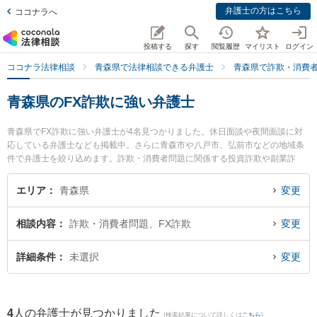
弁護士の方はこちら
ココナラへ
投稿する
探す
閲覧履歴
マイリスト
ログイン
ココナラ法律相談
青森県で法律相談できる弁護士
青森県で詐欺・消費
青森県のFX詐欺に強い弁護士
青森県でFX詐欺に強い弁護士が4名見つかりました。休日面談や夜間面談に対
応している弁護士なども掲載中。さらに青森市や八戸市、弘前市などの地域条
件で弁護士を絞り込めます。詐欺・消費者問題に関係する投資詐欺や副業詐
欺、FX詐欺等の細かな分野での絞り込み検索もでき便利です。特に安藤法律事
務所の安藤 祥吾弁護士や弁護士法人青森リーガルサービス 青森支店 青森シテ
エリア
青森県
変更
ィ法律事務所の木村 哲也弁護士、青い森法律事務所の小澤 博之弁護士のプロフ
ィール情報や弁護士費用、強みなどが注目されています。『青森県で土日や夜
相談内容
詐欺・消費者問題、FX詐欺
変更
間に発生したFX詐欺のトラブルを今すぐに弁護士に相談したい』『FX詐欺のト
ラブル解決の実績豊富な近くの弁護士を検索したい』『初回相談無料でFX詐欺
を法律相談できる青森県内の弁護士に相談予約したい』などでお困りの相談者
詳細条件
未選択
変更
さんにおすすめです。
4
人の弁護士が見つかりました
(検索結果について詳しくは
こちら
)