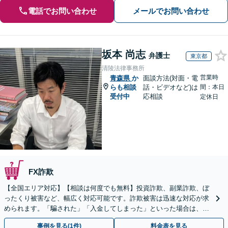
電話でお問い合わせ
メールでお問い合わせ
坂本 尚志
弁護士
東京都
清陵法律事務所
営業時
青森県
か
面談方法(対面・電
らも相談
話・ビデオなど)は
間：本日
受付中
応相談
定休日
FX詐欺
【全国エリア対応】【相談は何度でも無料】投資詐欺、副業詐欺、ぼ
ったくり被害など、幅広く対応可能です。詐欺被害は迅速な対応が求
められます。「騙された」「入金してしまった」といった場合は、お
早めにご相談ください。【電話・メール・WEB相談可】
事例を見る(1件)
料金表を見る