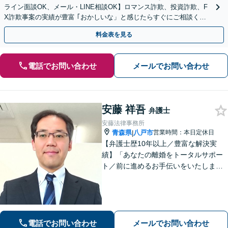
ライン面談OK、メール・LINE相談OK】ロマンス詐欺、投資詐欺、F
X詐欺事案の実績が豊富 ｢おかしいな」と感じたらすぐにご相談くだ
さい。
料金表を見る
電話でお問い合わせ
メールでお問い合わせ
安藤 祥吾
弁護士
安藤法律事務所
青森県
八戸市
営業時間：本日定休日
|
【弁護士歴10年以上／豊富な解決実
績】「あなたの離婚をトータルサポー
ト／前に進めるお手伝いをいたしま
す」財産分与／親権／養育費／面会交
流／婚姻費用「相続人調査から協議・
調停の対応まで、すべてお任せくださ
い」【秘密厳守】【休日・夜間相談あ
り】
電話でお問い合わせ
メールでお問い合わせ