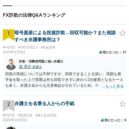
FX詐欺の法律Q&Aランキング
1
暗号資産による投資詐欺→回収可能か？また相談
すべき弁護事務所は？
#FX詐欺
#200万円以上
#返金請求
2024年1月9日
役にたった
17
詐欺・消費者問題に強い弁護士
泉 亮介
弁護士
回収の実績については不明ですが、回収できることを謳い、高額な着
手金を取った上で実際は何も回収できずに終わり2次被害となるケース
も多く、弁護士会からも注意喚起がされているため、本当に回収がで
きるのか否かについては慎重に検討される必要があるでしょう。 無料
相談を行なっている事務所に複数相談をされた上で判断されると良い
かと思われます。
2
弁護士を名乗る人からの手紙
#FX詐欺
#投資詐欺
#振り込め詐欺
2024年10月5日
役にたった
9