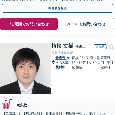
金が得られるよう尽力します！
料金表を見る
電話でお問い合わせ
メールでお問い合わせ
植松 丈樹
弁護士
宮城県
蒼天法律事務所
営業時
青森県
か
面談方法(対面・電
らも相談
話・ビデオなど)は
間：本日
受付中
応相談
定休日
FX詐欺
【全国対応】【初回相談料・着手金無料・初期費用なし／電話・オン