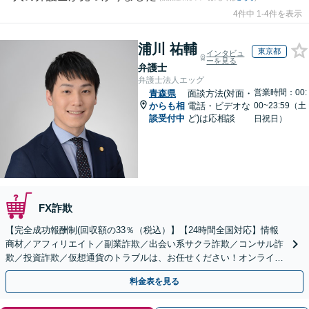
4件中 1-4件を表示
浦川 祐輔
東京都
インタビュ
ーを見る
弁護士
弁護士法人エッグ
営業時間：00:
青森県
面談方法(対面・
からも相
電話・ビデオな
00~23:59（土
談受付中
ど)は応相談
日祝日）
FX詐欺
【完全成功報酬制(回収額の33％（税込）】【24時間全国対応】情報
商材／アフィリエイト／副業詐欺／出会い系サクラ詐欺／コンサル詐
欺／投資詐欺／仮想通貨のトラブルは、お任せください！オンライン
のみで解決も可能！
料金表を見る