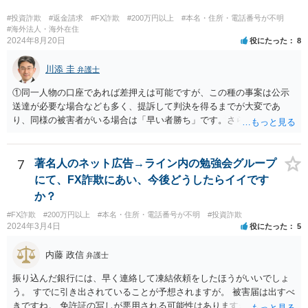
りで多数の被害者からお金を集めていたのであれば、集められた財産
は散逸しているか費消されているか隠匿されている可能性が高いで
#投資詐欺
#返金請求
#FX詐欺
#200万円以上
#本名・住所・電話番号が不明
す。 そうなると、たとえ民事訴訟で勝訴判決を得たとしても、最終的
#海外法人・海外在住
2024年8月20日
役にたった
8
には相手方から満足のいく回収をすることができないという結果に終
わってしまうかもしれません。 民事訴訟で勝訴したからといって、国
川添 圭
が相手方の代わりにあなたに対してお金を支払ってくれるわけでもな
弁護士
ければ、国が自動的・強制的に相手方の資産を見つけ出して、召し上
①同一人物の口座であれば差押えは可能ですが、この種の事案は公示
げてあなたに渡してくれるわけでもありません。 ＞また私１人で弁護
送達が必要な場合なども多く、提訴して判決を得るまでが大変であ
士さんに依頼し返金してもらえることになった場合は他の被害者と分
り、同様の被害者がいる場合は「早い者勝ち」です。さらに詳しい事
配になるのでしょうか？ 当然にはそうはなりません。 あなた１人が弁
情が必要ですが、仮差押えを含めて一刻も早く動いた方がよいと思わ
護士に依頼したことで回収されたお金は、あなたのものです。 ほかの
れます。 ②わかりません。その法人が特定できるかどうかが問題で
被害者と特段の合意をしていない限りは、回収したお金を他の被害者
す。調査が必要ですので、弁護士へ相談した方がよいと思います。
7
著名人のネット広告→ライン内の勉強会グループ
と分配する義務はありません。
にて、FX詐欺にあい、今後どうしたらイイです
か？
#FX詐欺
#200万円以上
#本名・住所・電話番号が不明
#投資詐欺
2024年3月4日
役にたった
5
内藤 政信
弁護士
振り込んだ銀行には、早く連絡して凍結依頼をしたほうがいいでしょ
う。 すでに引き出されていることが予想されますが。 被害届は出すべ
きですね。 免許証の写しが悪用される可能性はありますが、悪用され