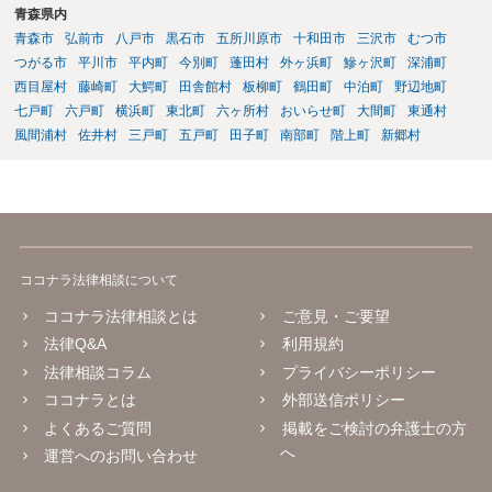
青森県内
青森市
弘前市
八戸市
黒石市
五所川原市
十和田市
三沢市
むつ市
つがる市
平川市
平内町
今別町
蓬田村
外ヶ浜町
鰺ヶ沢町
深浦町
西目屋村
藤崎町
大鰐町
田舎館村
板柳町
鶴田町
中泊町
野辺地町
七戸町
六戸町
横浜町
東北町
六ヶ所村
おいらせ町
大間町
東通村
風間浦村
佐井村
三戸町
五戸町
田子町
南部町
階上町
新郷村
ココナラ法律相談について
ココナラ法律相談とは
ご意見・ご要望
法律Q&A
利用規約
法律相談コラム
プライバシーポリシー
ココナラとは
外部送信ポリシー
よくあるご質問
掲載をご検討の弁護士の方
へ
運営へのお問い合わせ