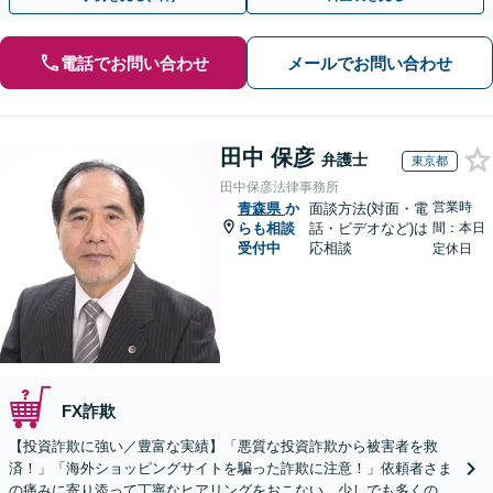
電話でお問い合わせ
メールでお問い合わせ
田中 保彦
弁護士
東京都
田中保彦法律事務所
営業時
青森県
か
面談方法(対面・電
らも相談
話・ビデオなど)は
間：本日
受付中
応相談
定休日
FX詐欺
【投資詐欺に強い／豊富な実績】「悪質な投資詐欺から被害者を救
済！」「海外ショッピングサイトを騙った詐欺に注意！」依頼者さま
の痛みに寄り添って丁寧なヒアリングをおこない、少しでも多くの返