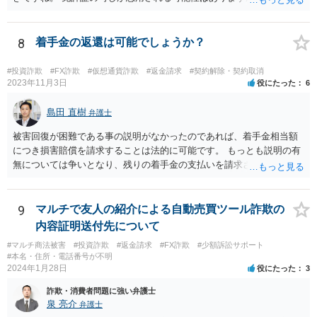
たら警察に申告 しましょう。 携帯番号は変えなくてもいいでしょう。
ほかの被害者の動向も引き続きチェックしておくといいでしょう。
8
着手金の返還は可能でしょうか？
#投資詐欺
#FX詐欺
#仮想通貨詐欺
#返金請求
#契約解除・契約取消
2023年11月3日
役にたった
6
島田 直樹
弁護士
被害回復が困難である事の説明がなかったのであれば、着手金相当額
につき損害賠償を請求することは法的に可能です。 もっとも説明の有
無については争いとなり、残りの着手金の支払いを請求される可能性
もあります。 そのような場合には、当該弁護士が所属する弁護士会に
紛議調停を申し立てることが考えられます。
9
マルチで友人の紹介による自動売買ツール詐欺の
内容証明送付先について
#マルチ商法被害
#投資詐欺
#返金請求
#FX詐欺
#少額訴訟サポート
#本名・住所・電話番号が不明
2024年1月28日
役にたった
3
詐欺・消費者問題に強い弁護士
泉 亮介
弁護士