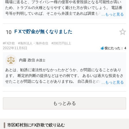
職場に送ると、プライバシー権の侵害や名誉毀損となる可能性が高い
ため、トラブルの火種となりやすく避けた方が良いでしょう。 電話番
号等が判明していれば、そこから弁護士であれば調査も可能です。
10
F Xで貯金が無くなりました
#FX詐欺
#海外法人・海外在住
#200万円以上
2022年11月6日
役にたった
4
内藤 政信
弁護士
あとは、勧誘に違法性がなかったかどうか、が問題になることがあり
ます。 断定的判断の提供などはその例です。 あるいは過大な投資をさ
せたことが問題になることがありますね。 自己責任との相関関係です
ね。 先物取引の事例などが参考になるので、弁護士を探してみるとい
いでしょう。
もっとみる
市区町村別にFX詐欺で絞り込む