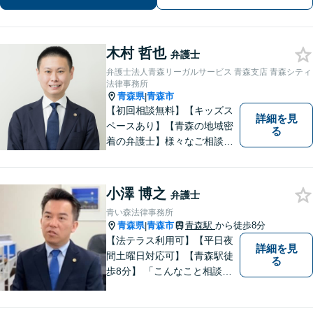
木村 哲也
弁護士
弁護士法人青森リーガルサービス 青森支店 青森シティ
法律事務所
青森県
青森市
|
【初回相談無料】【キッズス
詳細を見
ペースあり】【青森の地域密
る
着の弁護士】様々なご相談・
ご依頼案件に迅速・丁寧に対
応いたします。
小澤 博之
弁護士
青い森法律事務所
青森県
青森市
青森駅
から徒歩8分
|
【法テラス利用可】【平日夜
詳細を見
間土曜日対応可】【青森駅徒
る
歩8分】 「こんなこと相談し
ていいのだろうか」とお思い
の方、大丈夫です。どのよう