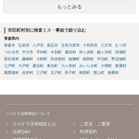
ちで、事務所内の証拠を押さえます。ただし費用が掛かりますし、あ
もっとみる
る程度証拠が事務所にあること、証拠の特定が出来なければなりませ
ん）。
市区町村別に検査ミス・事故で絞り込む
青森県内
青森市
弘前市
八戸市
黒石市
五所川原市
十和田市
三沢市
むつ市
つがる市
平川市
平内町
今別町
蓬田村
外ヶ浜町
鰺ヶ沢町
深浦町
西目屋村
藤崎町
大鰐町
田舎館村
板柳町
鶴田町
中泊町
野辺地町
七戸町
六戸町
横浜町
東北町
六ヶ所村
おいらせ町
大間町
東通村
風間浦村
佐井村
三戸町
五戸町
田子町
南部町
階上町
新郷村
ココナラ法律相談について
ココナラ法律相談とは
ご意見・ご要望
法律Q&A
利用規約