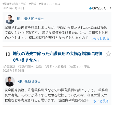
#慰謝料請求・訴訟
#示談
#検査ミス・事故
2023年6月26日
役にたった
1
細川 晋太朗
弁護士
記載された内容を拝見しましたが、病院から提示された示談金は極め
て低いという印象です。 適切な賠償を受けるためにも、ご相談をお勧
めいたします。 初回相談料が無料となっておりますので、お問い合わ
せいただければと存じます。
10
施設の過失で陥った介護費用の大幅な増額に納得
がいきません。
#介護施設
#慰謝料請求・訴訟
#患者・入所者側
#検査ミス・事故
2025年6月26日
岡田 晃朝
弁護士
安全配慮義務、注意義務違反などでの損害賠償の話でしょう。 義務違
反の有無、その方が落下する危険を把握していたのか、相互の過失の
程度などを考慮されると思います。 施設内や病院の記録の取得が必要
なのはおっしゃる通りですが、書き換えのリスクがある場合は、相手
には会えて連絡せずに、証拠保全の手続きの検討も必要です（不意打