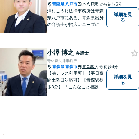
青森県
八戸市
本八戸駅
から徒歩6分
|
澤村こうじ法律事務所は青森
詳細を見
県八戸市にある、青森県出身
る
の弁護士が幅広いニーズにお
応えするアットホームな法律
事務所です。
小澤 博之
弁護士
青い森法律事務所
青森県
青森市
青森駅
から徒歩8分
|
【法テラス利用可】【平日夜
詳細を見
間土曜日対応可】【青森駅徒
る
歩8分】 「こんなこと相談し
ていいのだろうか」とお思い
の方、大丈夫です。どのよう
なお悩みでもご相談くださ
い。 皆様が抱えている問題に
真摯に向き合い、ともに解決
いたします。