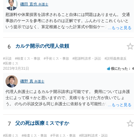
磯田 直也
弁護士
慰謝料や休業損害を請求されること自体には問題はありません。 交通
事故のケースを参考にされるのは正解です。ふんわりとこれくらいと
いう提示ではなく、算定根拠となった計算式や類似ケースでの裁判所
の判断、収入資料などを併せて提示するように心掛けてください。 反
面、針刺し事故については医療者側の故意や過失がないと思われるケ
ースが多く、早期解決のためにある程度の減額等があることはやむを
6
カルテ開示の代理人依頼
得ないかとも思います。 病院側の提示があまりにも低額であった場合
などには、弁護士へのご依頼も検討されるべきかと思います。 弁護士
#示談
#検査ミス・事故
#手術ミス・事故
#慰謝料請求・訴訟
#説明義務違反
への依頼が必要になる際に備えて、また現時点でのアドバイス等をも
#医療ミス
2023年3月31日
役にたった
4
らうために、一度法律事務所にご相談されておいても良いかも知れま
せん。
磯野 真
弁護士
代理人弁護士によるカルテ開示請求は可能です。 費用については弁護
士によって様々かと思いますので、見積りをうけた方が良いでしょ
う。 のちの示談交渉も同じ弁護士に依頼をする可能性がある場合に
は、それが必要になった場合の費用のことも含めて、予め相談してお
いたほうが良いと思われます。
7
父の死は医療ミスですか
#医療ミス
#検査ミス・事故
#手術ミス・事故
#慰謝料請求・訴訟