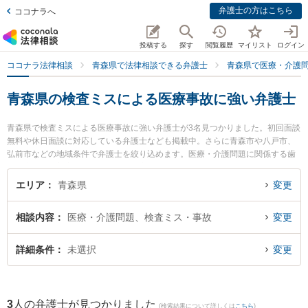
弁護士の方はこちら
ココナラへ
投稿する
探す
閲覧履歴
マイリスト
ログイン
ココナラ法律相談
青森県で法律相談できる弁護士
青森県で医療・介護
青森県の検査ミスによる医療事故に強い弁護士
青森県で検査ミスによる医療事故に強い弁護士が3名見つかりました。初回面談
無料や休日面談に対応している弁護士なども掲載中。さらに青森市や八戸市、
弘前市などの地域条件で弁護士を絞り込めます。医療・介護問題に関係する歯
科治療ミスや美容整形のトラブル、産婦人科の訴訟等の細かな分野での絞り込
み検索もでき便利です。特に雪のまち法律事務所の三上 大介弁護士や澤村こう
エリア
青森県
変更
じ法律事務所の澤村 康治弁護士、青い森法律事務所の小澤 博之弁護士のプロフ
ィール情報や弁護士費用、強みなどが注目されています。『青森県で土日や夜
相談内容
医療・介護問題、検査ミス・事故
変更
間に発生した検査ミスによる医療事故のトラブルを今すぐに弁護士に相談した
い』『検査ミスによる医療事故のトラブル解決の実績豊富な近くの弁護士を検
索したい』『初回相談無料で検査ミスによる医療事故を法律相談できる青森県
詳細条件
未選択
変更
内の弁護士に相談予約したい』などでお困りの相談者さんにおすすめです。
3
人の弁護士が見つかりました
(検索結果について詳しくは
こちら
)