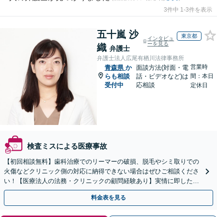
3件中 1-3件を表示
五十嵐 沙
東京都
インタビュ
ーを見る
織
弁護士
弁護士法人広尾有栖川法律事務所
営業時
青森県
か
面談方法(対面・電
らも相談
話・ビデオなど)は
間：本日
受付中
応相談
定休日
検査ミスによる医療事故
【初回相談無料】歯科治療でのリーマーの破損、脱毛やシミ取りでの
火傷などクリニック側の対応に納得できない場合はぜひご相談くださ
い！【医療法人の法務・クリニックの顧問経験あり】実情に即したア
ドバイスで、納得のできるトラブルの解決を目指します。
料金表を見る