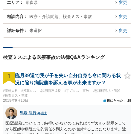
エリア
青森県
変更
相談内容
医療・介護問題、検査ミス・事故
変更
詳細条件
未選択
変更
検査ミスによる医療事故の法律Q&Aランキング
1
臨月39週で我が子を失い自分自身も命に関わる状
況に陥り病院側を訴える事が出来ますか？
#産婦人科
#投薬ミス
#説明義務違反
#手術ミス・事故
#慰謝料請求・訴訟
#検査ミス・事故
2019年9月16日
役にたった
28
馬場 龍行
弁護士
医療過誤については，納得いかないのであればまずカルテ開示をして
から医師や病院に法的責任を問えるのか検討することになります。近