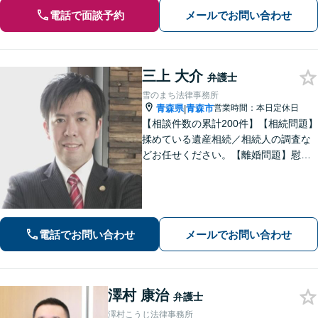
電話で面談予約
メールでお問い合わせ
三上 大介
弁護士
雪のまち法律事務所
青森県
青森市
営業時間：本日定休日
|
【相談件数の累計200件】【相続問題】
揉めている遺産相続／相続人の調査な
どお任せください。【離婚問題】慰謝
料請求を「したい側」「された側」に
対応します。交渉力と駆け引きで問題
解決へ【初回相談無料／当日・夜間も
相談可】
電話でお問い合わせ
メールでお問い合わせ
澤村 康治
弁護士
澤村こうじ法律事務所