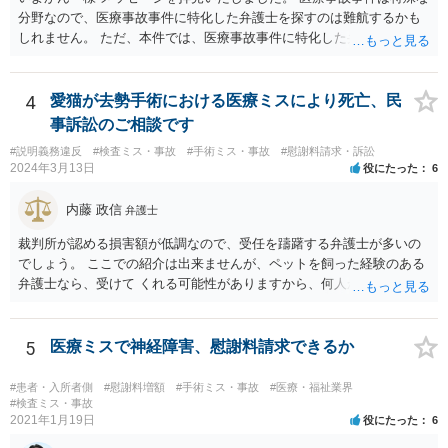
分野なので、医療事故事件に特化した弁護士を探すのは難航するかも
しれません。 ただ、本件では、医療事故事件に特化した弁護士でなく
とも対応は可能かと思われます。 医療事故事件で最も難しいのは医師
の過失（医療ミス）の立証なのですが、本件では過失自体には争いが
ないため、損害額の立証が主なポイントになります。 損害額に立証に
4
愛猫が去勢手術における医療ミスにより死亡、民
関しては、交通事故事件と同様の発想で考えればよいので、対応でき
事訴訟のご相談です
る弁護士は多いと思います。 今後の交渉については、ご自身で対応さ
#説明義務違反
#検査ミス・事故
#手術ミス・事故
#慰謝料請求・訴訟
れることも可能ではありますが、相手方保険会社は容易に増額に応じ
2024年3月13日
役にたった
6
ない（多少の増額はあり得るとしても、裁判基準での和解は難しい）
と思われます。 弁護士が介入することにより提示額が大きく変わるこ
内藤 政信
弁護士
とは多々あるため、可能であれば弁護士に依頼した上での交渉をお勧
めしたいところです。
裁判所が認める損害額が低調なので、受任を躊躇する弁護士が多いの
でしょう。 ここでの紹介は出来ませんが、ペットを飼った経験のある
弁護士なら、受けて くれる可能性がありますから、何人か問い合わせ
してみることになるでしょう。
5
医療ミスで神経障害、慰謝料請求できるか
#患者・入所者側
#慰謝料増額
#手術ミス・事故
#医療・福祉業界
#検査ミス・事故
2021年1月19日
役にたった
6