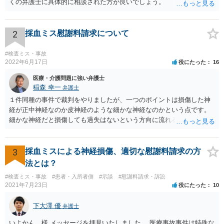
くの弁護士に具体的に相談された方が良いでしょう。
2
採血ミス慰謝料請求について
#検査ミス・事故
2022年6月17日
役にたった
16
医療・介護問題に強い弁護士
稲森 幸一
弁護士
１件同種の事件で裁判をやりましたが、一つのポイントは損傷した神
経が正中神経なのか皮神経のような細かな神経なのかという点です。
細かな神経だと損傷しても過失はないという方向に流れる可能性があ
ります。 正中神経損傷であれば、前の先生がおっしゃっているように
過失が認められる可能性がありますので弁護士費用を支払う価値はあ
るかと思います。 頑張ってください。
3
採血ミスによる神経損傷、適切な慰謝料請求の方
法とは？
#検査ミス・事故
#患者・入所者側
#示談
#慰謝料請求・訴訟
2021年7月23日
役にたった
10
下大澤 優
弁護士
いよかん 様 メッセージを拝見いたしました。 医療事故事件は特殊な