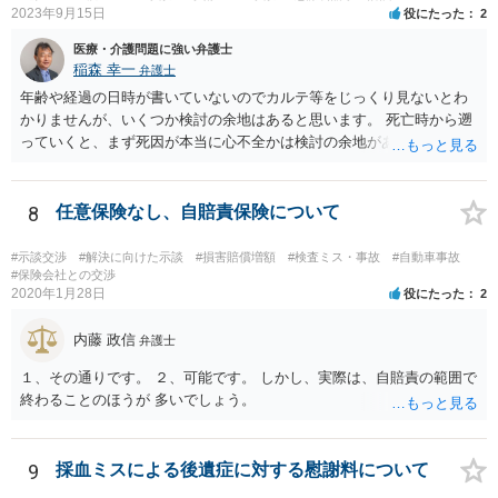
2023年9月15日
役にたった
2
医療・介護問題に強い弁護士
稲森 幸一
弁護士
年齢や経過の日時が書いていないのでカルテ等をじっくり見ないとわ
かりませんが、いくつか検討の余地はあると思います。 死亡時から遡
っていくと、まず死因が本当に心不全かは検討の余地があります。腹
痛の原因はなんだったのか。次に心不全だったとして、その治療をど
こまでしたのか、またしたとして死亡を防げたのかどうかという因果
関係の問題もあります。 さらに遡ると、C病院の手術に問題はなかっ
8
任意保険なし、自賠責保険について
たのか、そもそも手術をする必要があったのかも気になります。その
前は問題なさそうですが、転院が多いのでそんなに転院が必要だった
#示談交渉
#解決に向けた示談
#損害賠償増額
#検査ミス・事故
#自動車事故
のかも一応は検討材料だと思います。 いずれにしてもお近くの弁護士
#保険会社との交渉
2020年1月28日
役にたった
2
にカルテ等を持って行って相談されたらいかがでしょうか。 頑張って
ください。
内藤 政信
弁護士
１、その通りです。 ２、可能です。 しかし、実際は、自賠責の範囲で
終わることのほうが 多いでしょう。
9
採血ミスによる後遺症に対する慰謝料について