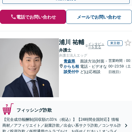
電話でお問い合わせ
メールでお問い合わせ
浦川 祐輔
東京都
インタビュ
ーを見る
弁護士
弁護士法人エッグ
営業時間：00:
青森県
面談方法(対面・
からも相
電話・ビデオな
00~23:59（土
談受付中
ど)は応相談
日祝日）
フィッシング詐欺
【完全成功報酬制(回収額の33％（税込）】【24時間全国対応】情報
商材／アフィリエイト／副業詐欺／出会い系サクラ詐欺／コンサル詐
欺／投資詐欺／仮想通貨のトラブルは、お任せください！オンライン