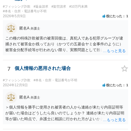
#フィッシング詐欺
#返金請求
#架空請求
#10万円未満
#本名・住所・電話番号が不明
2026年5月9日
役にたった
1
匿名A
弁護士
この種の特殊詐欺被害の被害回復は、真犯人である犯罪グループが逮
捕されて被害金か残っており（かつての五菱会ヤミ金事件のように）
被害金分配手続等が行われない限り、実際問題として難しいのが現実
です。
7
個人情報の悪用された場合
#フィッシング詐欺
#本名・住所・電話番号が不明
2024年12月9日
役にたった
1
匿名A
弁護士
＞個人情報を勝手に使用され被害者の人から連絡が来たり内容証明等
が届いた場合はどうしたら良いのでしょうか？ 連絡が来たり内容証明
等が届いた時点で、弁護士に相談に行かれた方がよいかと思います。