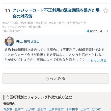
10
クレジットカード不正利用の返金期限を過ぎた場
合の対応策
#10万円未満
#契約解除・契約取消
#本名・住所・電話番号が不明
#フィッシング詐欺
#返金請求
2023年4月25日
役にたった
1
井上 祐司
弁護士
規約上は60日以上経過している場合には不正利用の補償期間外である
ことからカード会社が負担する必要はない、という対応がとられるこ
とが多いでしょうが、事情によって柔軟な対応をしてくれる場合もあ
るため、カード会社に問い合わせをしてみる価値はあるでしょう。た
だし、規約上はカード会社が負担すべきものではないため、拒否され
て当然という前提でいた方が宜しいかと存じます。
もっとみる
市区町村別にフィッシング詐欺で絞り込む
青森県内
青森市
弘前市
八戸市
黒石市
五所川原市
十和田市
三沢市
むつ市