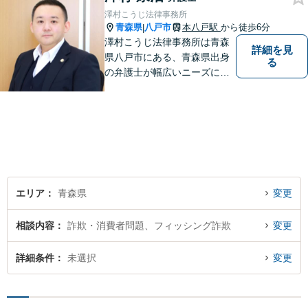
真摯に向き合い、ともに解決
澤村こうじ法律事務所
いたします。
青森県
八戸市
本八戸駅
から徒歩6分
|
澤村こうじ法律事務所は青森
詳細を見
県八戸市にある、青森県出身
る
の弁護士が幅広いニーズにお
応えするアットホームな法律
事務所です。
エリア
青森県
変更
相談内容
詐欺・消費者問題、フィッシング詐欺
変更
詳細条件
未選択
変更