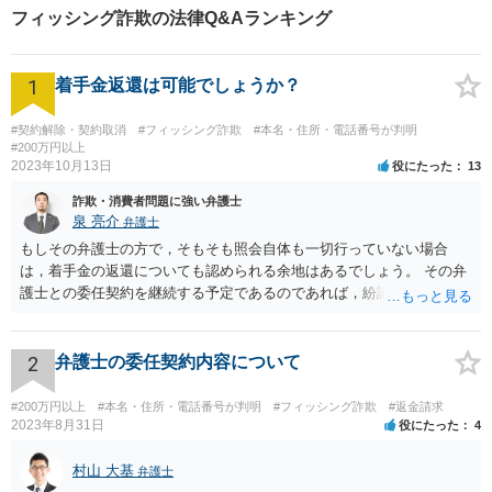
フィッシング詐欺の法律Q&Aランキング
1
着手金返還は可能でしょうか？
#契約解除・契約取消
#フィッシング詐欺
#本名・住所・電話番号が判明
#200万円以上
2023年10月13日
役にたった
13
詐欺・消費者問題に強い弁護士
泉 亮介
弁護士
もしその弁護士の方で，そもそも照会自体も一切行っていない場合
は，着手金の返還についても認められる余地はあるでしょう。 その弁
護士との委任契約を継続する予定であるのであれば，紛議調停等の手
続きを取ると，その後の契約関係の継続は難しくなってくるでしょ
う。弁護士を解任するつもりであるならば，解任を伝えたうえで返金
についての話し合いをまず行い，弁護士側の対応に納得がいかなけれ
2
弁護士の委任契約内容について
ば次のステップに進むというでも良いかと思われます。 ただ，進め方
に決まりがあるわけではないので，ご質問者様の意向次第です。
#200万円以上
#本名・住所・電話番号が判明
#フィッシング詐欺
#返金請求
2023年8月31日
役にたった
4
村山 大基
弁護士