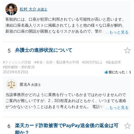
松村 大介
弁護士
客観的には、口座が犯罪に利用されている可能性が高いと思います。
凍結口座名義人リストに掲載されてしまうと他の様々な口座が解約、
新規の口座の開設が困難となるリスクがあるので、警察と交渉し、リ
ストからの抹消をすべきだと思います。 また、今後、振り込め詐欺救
済法に基づき、口座の残高が消滅してする手続きが取られる可能性が
高いので、適切に反論すべきです。
5
弁護士の進捗状況について
#フィッシング詐欺
#本名・住所・電話番号が不明
#200万円以上
#返金請求
#契約解除・契約取消
2023年8月29日
役にたった
1
匿名A
弁護士
当該事務所がどのように業務を行っているかまではわかりませんので
ご案内が難しいですが、2，3日程度あればともかく、いつまでも連絡
がつかないということはあまり考えられません。 電話や面談にこだわ
りがなければ、書面やメールでの連絡をお願いしていただいても特段
問題はございません。
6
楽天カード詐欺被害でPayPay送金後の返金は可
能か？