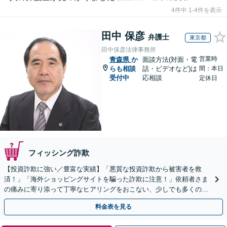
4件中 1-4件を表示
田中 保彦
弁護士
東京都
田中保彦法律事務所
営業時
青森県
か
面談方法(対面・電
らも相談
話・ビデオなど)は
間：本日
受付中
応相談
定休日
フィッシング詐欺
【投資詐欺に強い／豊富な実績】「悪質な投資詐欺から被害者を救
済！」「海外ショッピングサイトを騙った詐欺に注意！」依頼者さま
の痛みに寄り添って丁寧なヒアリングをおこない、少しでも多くの返
金が得られるよう尽力します！
料金表を見る