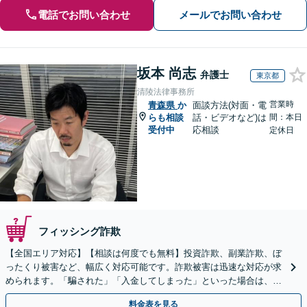
電話でお問い合わせ
メールでお問い合わせ
坂本 尚志
弁護士
東京都
清陵法律事務所
営業時
青森県
か
面談方法(対面・電
らも相談
話・ビデオなど)は
間：本日
受付中
応相談
定休日
フィッシング詐欺
【全国エリア対応】【相談は何度でも無料】投資詐欺、副業詐欺、ぼ
ったくり被害など、幅広く対応可能です。詐欺被害は迅速な対応が求
められます。「騙された」「入金してしまった」といった場合は、お
早めにご相談ください。【電話・メール・WEB相談可】
料金表を見る