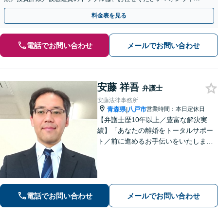
のみで解決も可能！
料金表を見る
電話でお問い合わせ
メールでお問い合わせ
安藤 祥吾
弁護士
安藤法律事務所
青森県
八戸市
営業時間：本日定休日
|
【弁護士歴10年以上／豊富な解決実
績】「あなたの離婚をトータルサポー
ト／前に進めるお手伝いをいたしま
す」財産分与／親権／養育費／面会交
流／婚姻費用「相続人調査から協議・
調停の対応まで、すべてお任せくださ
い」【秘密厳守】【休日・夜間相談あ
り】
電話でお問い合わせ
メールでお問い合わせ