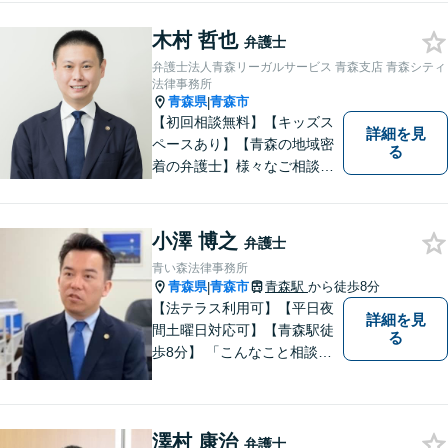
木村 哲也
弁護士
弁護士法人青森リーガルサービス 青森支店 青森シティ
法律事務所
青森県
青森市
|
【初回相談無料】【キッズス
詳細を見
ペースあり】【青森の地域密
る
着の弁護士】様々なご相談・
ご依頼案件に迅速・丁寧に対
応いたします。
小澤 博之
弁護士
青い森法律事務所
青森県
青森市
青森駅
から徒歩8分
|
【法テラス利用可】【平日夜
詳細を見
間土曜日対応可】【青森駅徒
る
歩8分】 「こんなこと相談し
ていいのだろうか」とお思い
の方、大丈夫です。どのよう
なお悩みでもご相談くださ
澤村 康治
い。 皆様が抱えている問題に
弁護士