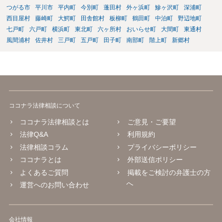
つがる市
平川市
平内町
今別町
蓬田村
外ヶ浜町
鰺ヶ沢町
深浦町
西目屋村
藤崎町
大鰐町
田舎館村
板柳町
鶴田町
中泊町
野辺地町
七戸町
六戸町
横浜町
東北町
六ヶ所村
おいらせ町
大間町
東通村
風間浦村
佐井村
三戸町
五戸町
田子町
南部町
階上町
新郷村
ココナラ法律相談について
ココナラ法律相談とは
ご意見・ご要望
法律Q&A
利用規約
法律相談コラム
プライバシーポリシー
ココナラとは
外部送信ポリシー
よくあるご質問
掲載をご検討の弁護士の方
へ
運営へのお問い合わせ
会社情報