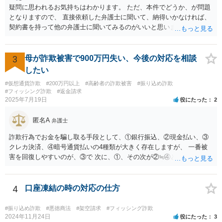
疑問に思われるお気持ちはわかります。 ただ、本件でどうか、が問題
となりますので、 直接依頼した弁護士に聞いて、納得いかなければ、
契約書を持って他の弁護士に聞いてみるのがいいと思います。
3
母が詐欺被害で900万円失い、今後の対応を相談
したい
#仮想通貨詐欺
#200万円以上
#高齢者の詐欺被害
#振り込め詐欺
#フィッシング詐欺
#返金請求
2025年7月19日
役にたった
2
匿名A
弁護士
詐欺行為でお金を騙し取る手段として、①銀行振込、②現金払い、③
クレカ決済、④暗号通貨払いの4種類が大きく存在しますが、 一番被
害を回復しやすいのが、③で 次に、①、その次が②≒④となります。
仮想通貨・暗号資産で騙し取られた金が回収できたという話は私は聞
いたことがないのが実情です。 現在、できる手段はすでに回答したこ
と以外にほぼないと思いますが、一度、弁護士会の消費者系に関する
4
口座凍結の時の対応の仕方
事案の取り扱いのある法律相談の予約を取られて一度相談を受けられ
てみてください。
#振り込め詐欺
#悪徳商法
#架空請求
#フィッシング詐欺
2024年11月24日
役にたった
3