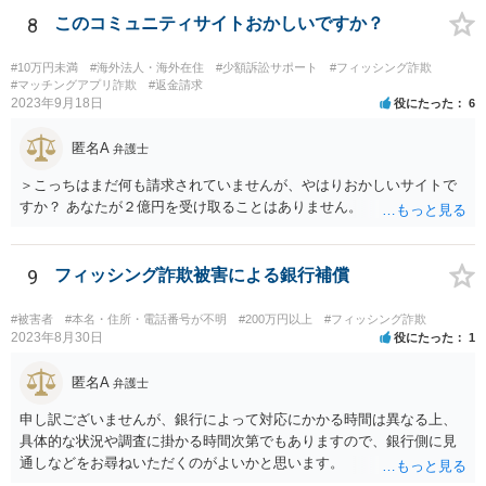
8
このコミュニティサイトおかしいですか？
#10万円未満
#海外法人・海外在住
#少額訴訟サポート
#フィッシング詐欺
#マッチングアプリ詐欺
#返金請求
2023年9月18日
役にたった
6
匿名A
弁護士
＞こっちはまだ何も請求されていませんが、やはりおかしいサイトで
すか？ あなたが２億円を受け取ることはありません。
9
フィッシング詐欺被害による銀行補償
#被害者
#本名・住所・電話番号が不明
#200万円以上
#フィッシング詐欺
2023年8月30日
役にたった
1
匿名A
弁護士
申し訳ございませんが、銀行によって対応にかかる時間は異なる上、
具体的な状況や調査に掛かる時間次第でもありますので、銀行側に見
通しなどをお尋ねいただくのがよいかと思います。