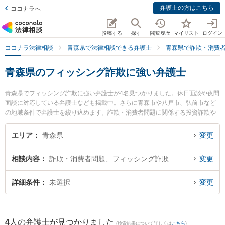
弁護士の方はこちら
ココナラへ
投稿する
探す
閲覧履歴
マイリスト
ログイン
ココナラ法律相談
青森県で法律相談できる弁護士
青森県で詐欺・消費
青森県のフィッシング詐欺に強い弁護士
青森県でフィッシング詐欺に強い弁護士が4名見つかりました。休日面談や夜間
面談に対応している弁護士なども掲載中。さらに青森市や八戸市、弘前市など
の地域条件で弁護士を絞り込めます。詐欺・消費者問題に関係する投資詐欺や
副業詐欺、FX詐欺等の細かな分野での絞り込み検索もでき便利です。特に安藤
法律事務所の安藤 祥吾弁護士や弁護士法人青森リーガルサービス 青森支店 青
エリア
青森県
変更
森シティ法律事務所の木村 哲也弁護士、青い森法律事務所の小澤 博之弁護士の
プロフィール情報や弁護士費用、強みなどが注目されています。『青森県で土
相談内容
詐欺・消費者問題、フィッシング詐欺
変更
日や夜間に発生したフィッシング詐欺のトラブルを今すぐに弁護士に相談した
い』『フィッシング詐欺のトラブル解決の実績豊富な近くの弁護士を検索した
い』『初回相談無料でフィッシング詐欺を法律相談できる青森県内の弁護士に
詳細条件
未選択
変更
相談予約したい』などでお困りの相談者さんにおすすめです。
4
人の弁護士が見つかりました
(検索結果について詳しくは
こちら
)