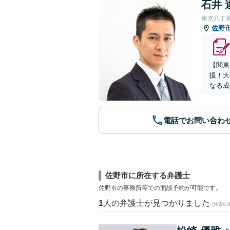
石井 
東京八丁
佐野
【関東
援！大
なる成
電話でお問い合わ
佐野市に所在する弁護士
佐野市の事務所等での面談予約が可能です。
1
人の弁護士が見つかりました
(検索結