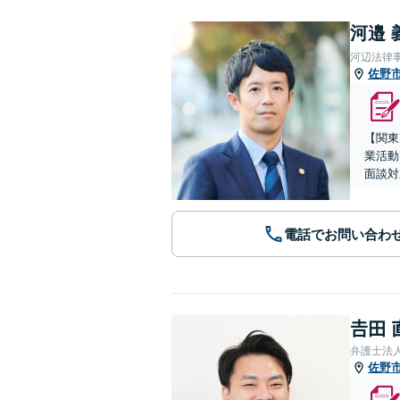
河邉 
河辺法律
佐野
【関東
業活動
面談対
電話でお問い合わ
𠮷田
弁護士法
佐野