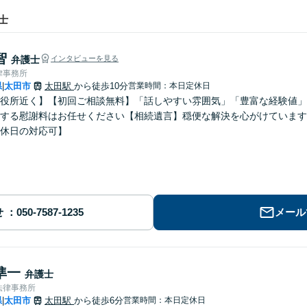
士
智
弁護士
インタビューを見る
律事務所
県
太田市
太田駅
から徒歩10分
営業時間：本日定休日
|
役所近く】【初回ご相談無料】「話しやすい雰囲気」「豊富な経験値」
する慰謝料はお任せください【相続遺言】穏便な解決を心がけています
休日の対応可】
せ
メール
準一
弁護士
法律事務所
県
太田市
太田駅
から徒歩6分
営業時間：本日定休日
|