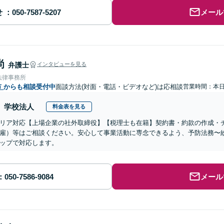
せ
メール
尚
弁護士
インタビューを見る
法律事務所
市
からも相談受付中
面談方法(対面・電話・ビデオなど)は応相談
営業時間：本
学校法人
料金表を見る
リア対応【上場企業の社外取締役】【税理士も在籍】契約書・約款の作成・
雇）等はご相談ください。安心して事業活動に専念できるよう、予防法務〜
ップで対応します。
メール