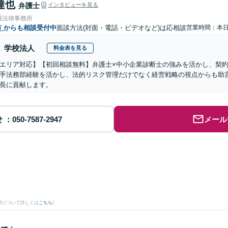
達也
弁護士
インタビューを見る
堀法律事務所
市
からも相談受付中
面談方法(対面・電話・ビデオなど)は応相談
営業時間：本
学校法人
料金表を見る
エリア対応】【初回相談無料】弁護士×中小企業診断士の強みを活かし、契約
手法務部経験を活かし、法的リスク管理だけでなく経営戦略の視点からも助
長に貢献します。
せ
メール
果について詳しくは
こちら
)