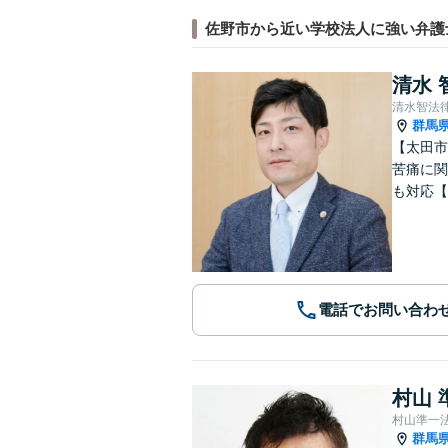
佐野市から近い学校法人に強い弁護
清水 
清水智法
群馬
【太田市
苦痛に関
も対応【
電話でお問い合わ
村山 
村山準一
群馬