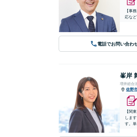
【事務
応など
電話でお問い合わ
峯岸 
増井総合
佐野
【関東
します
す。単