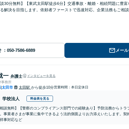
談30分無料】【東武太田駅徒歩6分】交通事故・離婚・相続問題に豊
る解決を目指します。依頼者ファーストで迅速対応。企業法務もご相談
せ
メール
就一
弁護士
インタビューを見る
律事務所
県
太田市
太田駅
から徒歩10分
営業時間：本日定休日
|
学校法人
料金表を見る
相談無料】【警察のコンプライアンス部門での経験あり】予防法務からトラ
。事業者さまが事業に集中できるよう法的側面よりお力添えいたします。契
祥事対応など