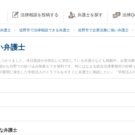
法律相談を投稿する
弁護士を探す
法律Q
弁護士
佐野市で法律相談できる弁護士
佐野市で企業法務に強い弁護士
い弁護士
見つかりました。休日面談や分割払いに対応している弁護士なども掲載中。企業法
細かな分野での絞り込み検索もでき便利です。特にはなまる総合法律事務所の松崎 
や夜間に発生した学校法人のトラブルを今すぐに弁護士に相談したい』『学校法人
できる佐野市内の弁護士に相談予約したい』などでお困りの相談者さんにおすすめ
な弁護士