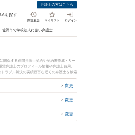
弁護士の方はこちら
&Aを探す
閲覧履歴
マイリスト
ログイン
佐野市で学校法人に強い弁護士
務に関係する顧問弁護士契約や契約書作成・リー
優雅弁護士のプロフィール情報や弁護士費用、
のトラブル解決の実績豊富な近くの弁護士を検索
です。
変更
変更
変更