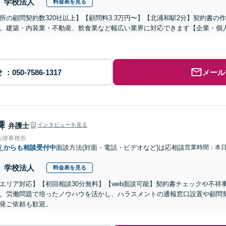
学校法人
料金表を見る
所の顧問契約数320社以上】【顧問料3.3万円〜】【北浦和駅2分】契約書
。建築・内装業・不動産、飲食業など幅広い業界に対応できます【企業・個
せ
メール
舞
弁護士
インタビューを見る
法律事務所
市
からも相談受付中
面談方法(対面・電話・ビデオなど)は応相談
営業時間：本
学校法人
料金表を見る
エリア対応】【初回相談30分無料】【web面談可能】契約書チェックや不祥
。労働問題で培ったノウハウを活かし、ハラスメントの通報窓口設置や顧問
発ご依頼も歓迎。