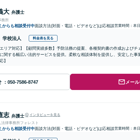
義大
弁護士
事務所
市
からも相談受付中
面談方法(対面・電話・ビデオなど)は応相談
営業時間：本
学校法人
料金表を見る
エリア対応】【顧問実績多数】予防法務の提案、各種契約書の作成およびチ
に関する幅広い法的サービスを提供。柔軟な相談体制を提供し、安定した事
応】
せ
メール
 直志
インタビューを見る
弁護士
人法律事務所フォレスト
市
からも相談受付中
面談方法(対面・電話・ビデオなど)は応相談
営業時間：本