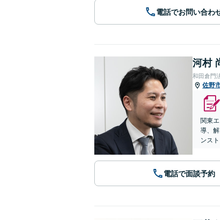
電話でお問い合わ
河村 
和田倉門
佐野
関東エ
導、解
ンスト
電話で面談予約