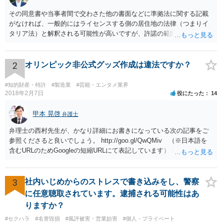
その同意書や当事者間で交わさた他の書面などに準拠法に関する記載
がなければ、一般的にはライセンスする側の居住地の法律（つまりイ
タリア法）と解釈される可能性が高いですが、許諾の範囲が日本国内
に限定されているなどの事情がある場合には、日本法となる可能性も
あります。 なお、仮に日本法になるとしても、新しい会社との間で契
約が有効かどうかは、ライセンスされた権利の種類（著作権、商標
2
オリンピック非公式グッズ作成は違法ですか？
権、特許権など）や契約の時期などを見て判断する必要があります。
いずれにせよ具体的事情が分からないと確定的な回答は難しいと思わ
#知的財産・特許
#製造業
#芸能・エンタメ業界
れますので、弁護士に直接相談されることをお勧めします。
2018年2月7日
役にたった
14
甲本 晃啓
弁護士
弁理士の西村先生が、かなり詳細にお書きになっている次の記事をご
参照くださると良いでしょう。 http://goo.gl/QwQMiv （※日本語を
含むURLのためGoogleの短縮URLにて表記しています） 私も同先生と
同じ意見です。 商品（グッズ）への使用ということであれば、少なく
とも不正競争防止法上の問題は生じうると思います。
3
社内いじめからのストレスで書き込みをし、警察
に任意聴取されています。逮捕される可能性はあ
りますか？
#セクハラ
#名誉毀損
#風評被害・営業妨害
#個人・プライベート