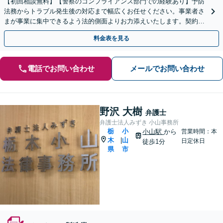
【初回相談無料】【警察のコンプライアンス部門での経験あり】予防
法務からトラブル発生後の対応まで幅広くお任せください。事業者さ
まが事業に集中できるよう法的側面よりお力添えいたします。契約書
作成、企業間トラブル、労使問題、不祥事対応など
料金表を見る
電話でお問い合わせ
メールでお問い合わせ
野沢 大樹
弁護士
弁護士法人みずき 小山事務所
栃
小
小山駅
から
営業時間：本
木
山
|
日定休日
徒歩1分
県
市