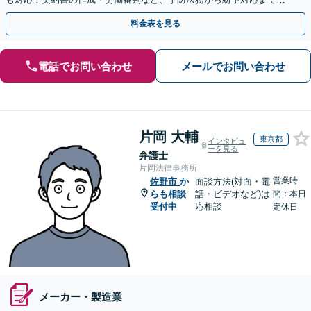
任せください【関東全域対応】【当日・夜間休日相談可】
料金表を見る
電話でお問い合わせ
メールでお問い合わせ
片岡 大輔
東京都
インタビュ
ーを見る
弁護士
片岡法律事務所
営業時
佐野市
か
面談方法(対面・電
らも相談
話・ビデオなど)は
間：本日
受付中
応相談
定休日
メーカー・製造業