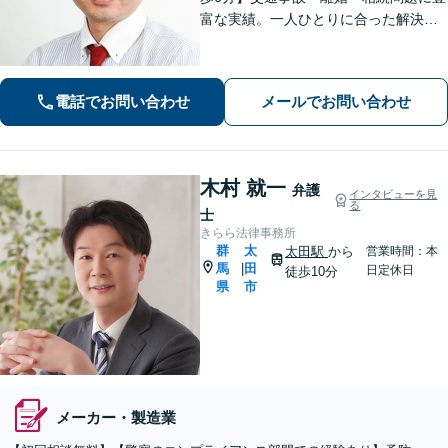
富な実績。一人ひとりに合った解決方
法で納得できる解決を目指します。依
頼者ファーストで迅速対応。企業法務
もご相談ください。
電話でお問い合わせ
メールでお問い合わせ
木村 就一
弁護
インタビューを見
る
士
きらら法律事務所
群
太
太田駅
から
営業時間：本
馬
田
|
日定休日
徒歩10分
県
市
メーカー・製造業