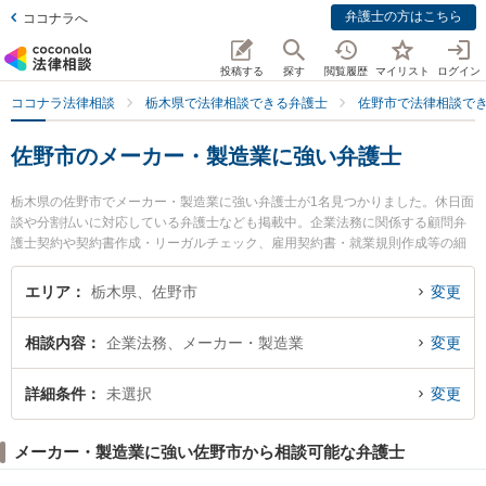
弁護士の方はこちら
ココナラへ
投稿する
探す
閲覧履歴
マイリスト
ログイン
ココナラ法律相談
栃木県で法律相談できる弁護士
佐野市で法律相談で
佐野市のメーカー・製造業に強い弁護士
栃木県の佐野市でメーカー・製造業に強い弁護士が1名見つかりました。休日面
談や分割払いに対応している弁護士なども掲載中。企業法務に関係する顧問弁
護士契約や契約書作成・リーガルチェック、雇用契約書・就業規則作成等の細
かな分野での絞り込み検索もでき便利です。特にはなまる総合法律事務所の松
崎 優雅弁護士のプロフィール情報や弁護士費用、強みなどが注目されていま
エリア
栃木県、佐野市
変更
す。『佐野市で土日や夜間に発生したメーカー・製造業のトラブルを今すぐに
弁護士に相談したい』『メーカー・製造業のトラブル解決の実績豊富な近くの
相談内容
企業法務、メーカー・製造業
変更
弁護士を検索したい』『初回相談無料でメーカー・製造業を法律相談できる佐
野市内の弁護士に相談予約したい』などでお困りの相談者さんにおすすめで
す。
詳細条件
未選択
変更
メーカー・製造業に強い佐野市から相談可能な弁護士