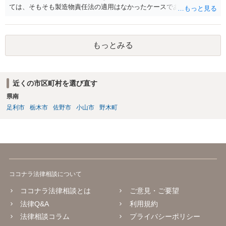
ては、そもそも製造物責任法の適用はなかったケースである可能性が
ものとして，これによりＸに生じた損害を賠償する責任を負う。」
あります。 また、製造物自体の損害については、民法に基づく不法
行為責任、契約不適合責任、債務不履行責任等の問題が生じる可能性
が、ありますが、そのためには、被害者側で加害者の過失や品質の契
もっとみる
約不適合等を立証する必要があります。 今回のケースのように、販
売（11月）からクレーム（翌年1月中旬）までの間に２ヶ月程度の期間
があり、しかも、現物はお客様側で捨ててしまっとのことで原因が特
定できていなかった等の事情がある場合には、立証のための証拠がな
近くの市区町村を選び直す
い状態であり、果たしてお客様側で貴社の過失や商品の品質の契約不
県南
適合を立証できたのか疑義があるように思います。 貴社は、製造及
び通販等での販売をなされているようであり、購入するお客様（消費
足利市
栃木市
佐野市
小山市
野木町
者）の層•範囲も県内に留まらない全国規模の可能性もあるのではない
かとご推察致します。 今後、同様•類似のケースやさらなるハードケ
ースが生じる可能性に備え、①法務体制の整備•拡充（顧問弁護士の導
入、社内法務担当の育成、専門家等による研修•勉強会の実施など）、
②製造工程、製品表示、通販サイトの内容等のリーガルチェック等の
予防法務も心掛けてみて下さい。
ココナラ法律相談について
ココナラ法律相談とは
ご意見・ご要望
法律Q&A
利用規約
法律相談コラム
プライバシーポリシー