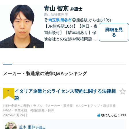
能】
青山 智京
弁護士
青山法律事務所
埼玉県
熊谷市
熊谷駅
から徒歩10分
|
【JR熊谷駅10分】【休日・夜
詳細を見
間面談可】【駐車場あり】保
る
険会社との交渉や親権問題、
逮捕直後の対応など、それぞ
れの事情に応じた柔軟な支援
を行います。 「弁護士は敷居
が高い」と感じる方も、まず
はお気持ちをお聞かせくださ
メーカー・製造業の法律Q&Aランキング
い。
1
イタリア企業とのライセンス契約に関する法律相
談
#海外企業との契約トラブル
#メーカー・製造業
#スタートアップ・新規事業
#M&A・事業承継
#知的財産・特許
2025年6月24日
役にたった
241
並木 重伸
弁護士