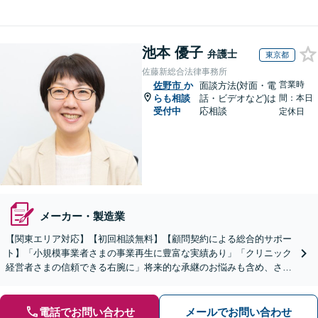
池本 優子
弁護士
東京都
佐藤新総合法律事務所
営業時
佐野市
か
面談方法(対面・電
らも相談
話・ビデオなど)は
間：本日
受付中
応相談
定休日
メーカー・製造業
【関東エリア対応】【初回相談無料】【顧問契約による総合的サポー
ト】「小規模事業者さまの事業再生に豊富な実績あり」「クリニック
経営者さまの信頼できる右腕に」将来的な承継のお悩みも含め、さま
ざまな経営課題を全面的にバックアップいたします
電話でお問い合わせ
メールでお問い合わせ