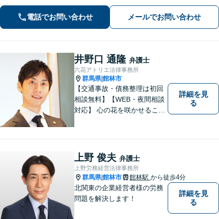
います。」
電話でお問い合わせ
メールでお問い合わせ
井野口 通隆
弁護士
六花アトリエ法律事務所
群馬県
館林市
|
【交通事故・債務整理は初回
詳細を見
相談無料】【WEB・夜間相談
る
対応】 心の花を咲かせること
ができるように、全身全霊を
かけてサポートします。 一期
一会を大事にし、あなたとの
縁を心からお待ちしていま
上野 俊夫
弁護士
す。
上野労務経営法律事務所
群馬県
館林市
館林駅
から徒歩4分
|
北関東の企業経営者様の労務
詳細を見
問題を解決します！
る