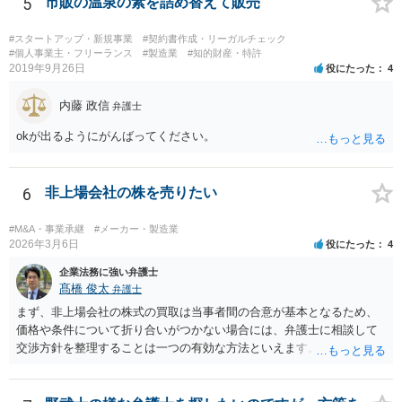
5
市販の温泉の素を詰め替えて販売
てくれない場合は、他の弁護士の担当案件が一般で担当を変えられな
いなどの事情があるかと思います。 担当弁護士が変わらず、仕事内容
#スタートアップ・新規事業
#契約書作成・リーガルチェック
も改善されない場合には、決済権限を持つ上司に相談し、顧問契約自
#個人事業主・フリーランス
#製造業
#知的財産・特許
2019年9月26日
役にたった
4
体を見直すのが一番かと思います。
内藤 政信
弁護士
okが出るようにがんばってください。
6
非上場会社の株を売りたい
#M&A・事業承継
#メーカー・製造業
2026年3月6日
役にたった
4
企業法務に強い弁護士
髙橋 俊太
弁護士
まず、非上場会社の株式の買取は当事者間の合意が基本となるため、
価格や条件について折り合いがつかない場合には、弁護士に相談して
交渉方針を整理することは一つの有効な方法といえます。特に、株価
算定方法の妥当性や会社法上の手続、会社側の対応が適切かどうかと
いった点は専門的な判断を要することが多く、第三者の専門家が入る
ことで交渉が整理されることもあります。 もっとも、株主が単に「会