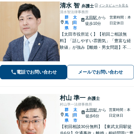
清水 智
弁護士
インタビューを見る
清水智法律事務所
群
太
太田駅
から
営業時間：本
馬
田
|
日定休日
徒歩10分
県
市
【太田市役所近く】【初回ご相談無
料】「話しやすい雰囲気」「豊富な経
験値」が強み【離婚・男女問題】不
貞・精神的苦痛に関する慰謝料はお任
せください【相続遺言】穏便な解決を
心がけています。交通事故、刑事事
電話でお問い合わせ
メールでお問い合わせ
件、医療問題などにも対応【休日の対
応可】
村山 準一
弁護士
村山準一法律事務所
群
太
太田駅
から
営業時間：本
馬
田
|
日定休日
徒歩6分
県
市
【初回相談30分無料】【東武太田駅徒
歩6分】交通事故・離婚・相続問題に豊