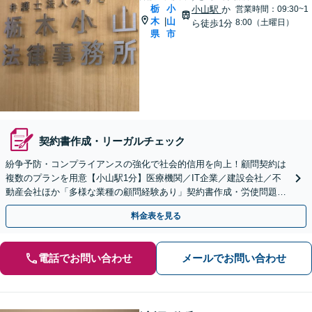
栃
小
小山駅
か
営業時間：09:30~1
木
山
|
8:00（土曜日）
ら徒歩1分
県
市
契約書作成・リーガルチェック
紛争予防・コンプライアンスの強化で社会的信用を向上！顧問契約は
複数のプランを用意【小山駅1分】医療機関／IT企業／建設会社／不
動産会社ほか「多様な業種の顧問経験あり」契約書作成・労使問題・
クレーム対応など幅広く【休日・夜間面談可】
料金表を見る
電話でお問い合わせ
メールでお問い合わせ