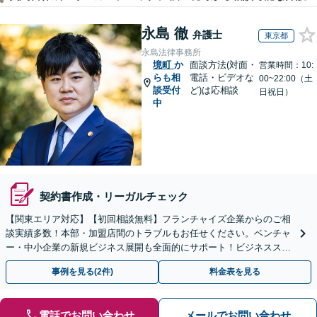
永島 徹
弁護士
東京都
永島法律事務所
境町
か
面談方法(対面・
営業時間：10:
らも相
電話・ビデオな
00~22:00（土
談受付
ど)は応相談
日祝日）
中
契約書作成・リーガルチェック
【関東エリア対応】【初回相談無料】フランチャイズ企業からのご相
談実績多数！本部・加盟店間のトラブルもお任せください。ベンチャ
ー・中小企業の新規ビジネス展開も全面的にサポート！ビジネススキ
ームの構築支援も！【夜間・休日相談可能】【完全個室】
事例を見る(2件)
料金表を見る
電話でお問い合わせ
メールでお問い合わせ