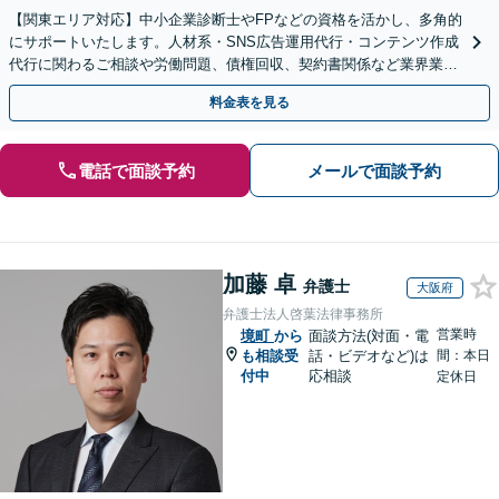
【関東エリア対応】中小企業診断士やFPなどの資格を活かし、多角的
にサポートいたします。人材系・SNS広告運用代行・コンテンツ作成
代行に関わるご相談や労働問題、債権回収、契約書関係など業界業種
から規模に関わらず対応可能【初回相談無料】
料金表を見る
電話で面談予約
メールで面談予約
加藤 卓
弁護士
大阪府
弁護士法人啓葉法律事務所
営業時
境町
から
面談方法(対面・電
も相談受
話・ビデオなど)は
間：本日
付中
応相談
定休日