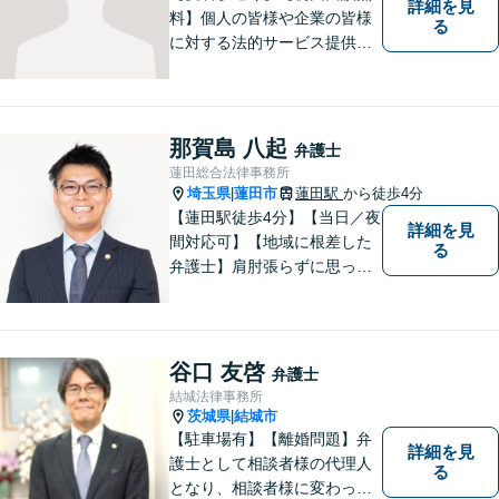
詳細を見
料】個人の皆様や企業の皆様
る
に対する法的サービス提供に
誠実に取り組んでいきたいと
考えております。刑事事件／
民事事件／家事事件／企業法
務など、幅広く対応します。
那賀島 八起
弁護士
【当日／夜間／休日対応可】
蓮田総合法律事務所
お気軽にご相談ください。
埼玉県
蓮田市
蓮田駅
から徒歩4分
|
【蓮田駅徒歩4分】【当日／夜
詳細を見
間対応可】【地域に根差した
る
弁護士】肩肘張らずに思って
いることや感じていることを
お話しいただき、解決案を一
緒に考えていきましょう。
谷口 友啓
弁護士
結城法律事務所
茨城県
結城市
|
【駐車場有】【離婚問題】弁
詳細を見
護士として相談者様の代理人
る
となり、相談者様に変わって