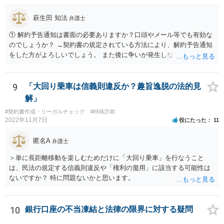
間違っている →こちらは①のⅠかⅡの段階で修正しておくべきでしょ
うね。よくわからないならば弁護士としては依頼者にこちらの薬品で
萩生田 知法
弁護士
よいですかと聞くべきではあると思います。他のミスに比してこれは
内容に関するミスなので、今後はよく確認いただいた方がよいと思い
① 解約予告通知は書面の必要ありますか？口頭やメール等でも有効な
ます。 ③証拠のナンバーが入らないまま甲号証のハンコが押されたま
のでしょうか？ →契約書の規定されている方法により、解約予告通知
まになっている →形式ミスですね。不注意ですが、訴訟の勝敗に直結
をした方がよろしいでしょう。 また後に争いが発生しないよう、証拠
するわけではないものと思います。 ④当方原告が作成したスクリーン
を残すという趣旨で口頭は控えた方がよろしいです。 ② 手元資金の用
ショットの証拠が縦長や横長に印刷され、文字が間延びしている(読め
意が難しい場合、入居時に発生した保証金・敷金と、残りの賃料を相
ないことはない) →こちらも③と同様であると思います。 以上のとお
殺することは可能でしょうか？ →基本的には、滞納賃料との相殺は可
9
「大回り乗車は信義則違反か？趣旨逸脱の法的見
り、①～④も訴訟の勝敗に直結するものではないと思われますので、
能です。 もっとも、敷金及び保証金について、解約時に償却する旨の
解」
致命的なミスではないと思います。 もっとも、形式面も仕事の完成物
条項があるかは調査したほうがいいでしょう。償却の条項がある場合
#契約書作成・リーガルチェック
#特殊詐欺
として当然確認すべきでありますので、今後は気を付けるように弁護
には、相殺が困難となる場合があります。 ③ 保証金返還等を考慮して
2022年11月7日
役にたった
11
士にお伝えいただいてもよいと思います。
も手元資金が、残りの賃料や原状回復費、その他買掛金などの必要経
費に満たない場合、一般的にはどんな解決方法の選択肢があります
匿名A
弁護士
か？ →損害の拡大を防ぐため、明渡しは速やかに行うべきです。オー
ナーとの関係では、あくまでも、お願いベースで、債務減額や分割支
＞単に長距離移動を楽しむためだけに「大回り乗車」を行なうこと
払いをお願いすることになるでしょう。
は、民法の規定する信義則違反や「権利の濫用」に該当する可能性は
ないですか？ 特に問題ないかと思います。
10
銀行口座の不当凍結と法律の限界に対する疑問