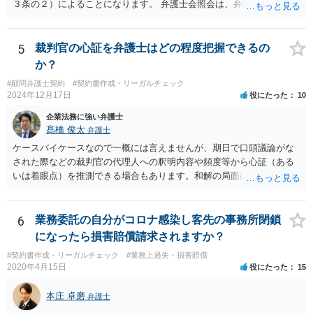
３条の２）によることになります。 弁護士会照会は、弁護士が事件を
受任した後に、事件のために必要な情報を調査する際、弁護士会を通
して質問をしてもらう制度で、弁護士会担当委員が当該質問が適正か
どうか、質問をして回答を得られる可能性があるか、などを吟味した
5
裁判官の心証を弁護士はどの程度把握できるの
上で、弁護士会名で質問をする制度です。 ですので、照会先もある程
か？
度安心して個人情報を開示しますし、もちろん、断られる場合もあり
#顧問弁護士契約
#契約書作成・リーガルチェック
ます。 一般的には、弁護士が依頼を受けて事件を調査する過程で用い
2024年12月17日
役にたった
10
られるものですが、法律上、「弁護士は、受任している事件につい
て、」と定められていますので、個人の事件（受任していない）はこ
企業法務に強い弁護士
の要件に当てはまらないことになります。 以上、ご参考まで。
髙橋 俊太
弁護士
ケースバイケースなので一概には言えませんが、期日で口頭議論がな
された際などの裁判官の代理人への釈明内容や頻度等から心証（ある
いは着眼点）を推測できる場合もあります。和解の局面になり、代理
人がそれぞれ交代で裁判官と話をする場合にはおおよその心証が示さ
れることもあります。
6
業務委託の自分がコロナ感染し客先の事務所閉鎖
になったら損害賠償請求されますか？
#契約書作成・リーガルチェック
#業務上過失・損害賠償
2020年4月15日
役にたった
15
本庄 卓磨
弁護士