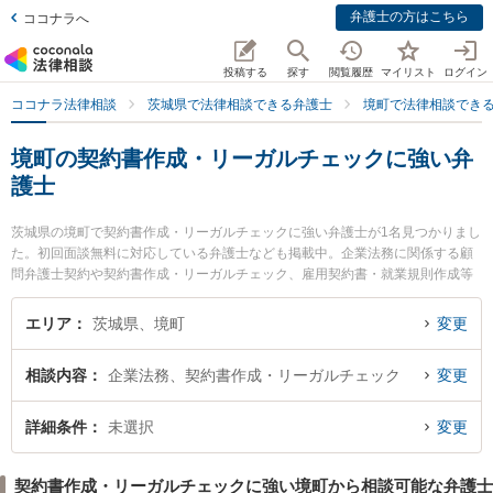
弁護士の方はこちら
ココナラへ
投稿する
探す
閲覧履歴
マイリスト
ログイン
ココナラ法律相談
茨城県で法律相談できる弁護士
境町で法律相談でき
境町の契約書作成・リーガルチェックに強い弁
護士
茨城県の境町で契約書作成・リーガルチェックに強い弁護士が1名見つかりまし
た。初回面談無料に対応している弁護士なども掲載中。企業法務に関係する顧
問弁護士契約や契約書作成・リーガルチェック、雇用契約書・就業規則作成等
の細かな分野での絞り込み検索もでき便利です。特に関根法律事務所の関根 駿
弁護士のプロフィール情報や弁護士費用、強みなどが注目されています。『境
エリア
茨城県、境町
変更
町で土日や夜間に発生した契約書作成・リーガルチェックのトラブルを今すぐ
に弁護士に相談したい』『契約書作成・リーガルチェックのトラブル解決の実
相談内容
企業法務、契約書作成・リーガルチェック
変更
績豊富な近くの弁護士を検索したい』『初回相談無料で契約書作成・リーガル
チェックを法律相談できる境町内の弁護士に相談予約したい』などでお困りの
相談者さんにおすすめです。
詳細条件
未選択
変更
契約書作成・リーガルチェックに強い境町から相談可能な弁護士