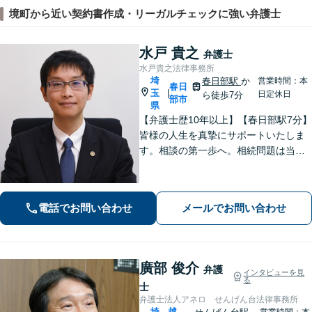
境町から近い契約書作成・リーガルチェックに強い弁護士
水戸 貴之
弁護士
水戸貴之法律事務所
埼
春日部駅
か
営業時間：本
春日
玉
|
日定休日
ら徒歩7分
部市
県
【弁護士歴10年以上】【春日部駅7分】
皆様の人生を真摯にサポートいたしま
す。相談の第一歩へ。相続問題は当事
者同士ではなく弁護士を挟みましょ
う。交通事故は弁護士登録以来、多数
の取り扱い経験があります。【当日・
電話でお問い合わせ
メールでお問い合わせ
土日祝日・夜間・応相談対応可能】
廣部 俊介
弁護
インタビューを見
る
士
弁護士法人アネロ せんげん台法律事務所
埼
越
営業時間：本