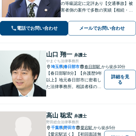
の等級認定に定評あり【交通事故】被
害者側の案件で多数の実績【相続・遺
言】紛争解決、遺言書作成をサポート
【刑事事件】検事経験・豊富な実績、
電話でお問い合わせ
メールでお問い合わせ
スピーディーな接見が強み、上尾警察
署5分【初回面談30分無料】
山口 翔一
弁護士
やまぐち法律事務所
埼玉県
春日部市
春日部駅
から徒歩10分
|
【春日部駅8分】【弁護歴9年
詳細を見
以上】地元春日部市に密着し
る
た法律事務所。相談者様のお
気持ち、ご希望を尊重し、最
大限の利益をお返しできるよ
う尽力します。休日・夜間相
談も受け付けています。ぜひ
高山 聡宏
弁護士
一度ご相談を！【初回相談無
野田総合法律事務所
料】
千葉県
野田市
愛宕駅
から徒歩5分
|
【愛宕駅近く】【初回面談無