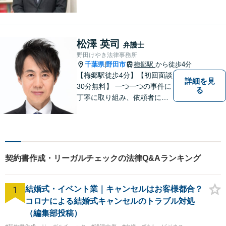
対応し、後のトラブルを未然
に防ぎます。 易しい言葉で、
明確に判断をお示しし、問題
解決をサポートさせていただ
松澤 英司
弁護士
きますので、是非ご相談くだ
野田けやき法律事務所
さい。
千葉県
野田市
梅郷駅
から徒歩4分
|
【梅郷駅徒歩4分】【初回面談
詳細を見
30分無料】 一つ一つの事件に
る
丁寧に取り組み、依頼者にと
って納得できる解決に至るよ
う努力いたします。 安心して
ご相談いただければと思いま
す。
契約書作成・リーガルチェックの法律Q&Aランキング
1
結婚式・イベント業｜キャンセルはお客様都合？
コロナによる結婚式キャンセルのトラブル対処
（編集部投稿）