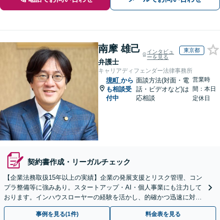
南摩 雄己
東京都
インタビュ
ーを見る
弁護士
キャリアディフェンダー法律事務所
営業時
境町
から
面談方法(対面・電
も相談受
話・ビデオなど)は
間：本日
付中
応相談
定休日
契約書作成・リーガルチェック
【企業法務取扱15年以上の実績】企業の発展支援とリスク管理、コン
プラ整備等に強みあり。スタートアップ・AI・個人事業にも注力して
おります。インハウスローヤーの経験を活かし、的確かつ迅速に対処
します【オンライン面談対応】【夜間・休日の相談可】
事例を見る(1件)
料金表を見る