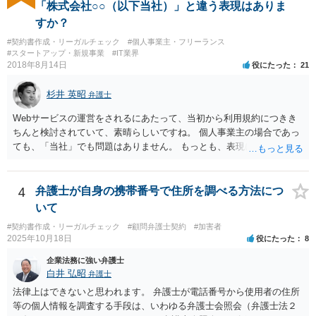
続するという選択肢がおありであれば、先に自己破産の相談というの
当分の報酬の範囲であれば，中途終了時の委任事務への報酬請求や不
「株式会社○○（以下当社）」と違う表現はありま
が適切かと思われます。 契約解約のご意思が固いところであれば、リ
当利得返還請求として，支払いを求められる可能性はあるかと思われ
すか？
スクを踏まえて進むしかないかと思いますので、本部との話が先であ
ます（民法648条3項、703条等）。 【②について】 請求に応じてもら
#契約書作成・リーガルチェック
#個人事業主・フリーランス
っても問題ないかと思います。
えない場合，基本的には代理人を介した交渉や，法的手続きを取るこ
#スタートアップ・新規事業
#IT業界
とになります。 もっとも，上述したように，全額の請求は，必ずしも
2018年8月14日
役にたった
21
確実に認められる事案ではないと思われるため，法的手続きまでは行
わず，協議によって適切な範囲での支払いに関する合意を目指す方が
杉井 英昭
弁護士
良いかと思われます。 【③について】 事実か否かにかかわらず，相手
の社会的評価を損なうような投稿であれば，名誉毀損となり得ます。
Webサービスの運営をされるにあたって、当初から利用規約につきき
こうした場合，プロバイダ等を通じて投稿の削除を求めたり，また
ちんと検討されていて、素晴らしいですね。 個人事業主の場合であっ
は，発信者自身の情報の開示を受けた上で，発進した当人に対する損
ても、「当社」でも問題はありません。 もっとも、表現に違和感があ
害賠償請求等を行うことも可能です。
るというのであれば、屋号を使うとよいでしょう。 例えば、田中一郎
さんが「ABCウェブサービス」の屋号で事業を運営する際には、「当
社」の代わりに「ABCウェブサービス」とか「ABCWS」を使う等で
4
弁護士が自身の携帯番号で住所を調べる方法につ
す。
いて
#契約書作成・リーガルチェック
#顧問弁護士契約
#加害者
2025年10月18日
役にたった
8
企業法務に強い弁護士
白井 弘昭
弁護士
法律上はできないと思われます。 弁護士が電話番号から使用者の住所
等の個人情報を調査する手段は、いわゆる弁護士会照会（弁護士法２