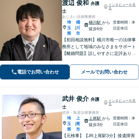
渡辺 俊和
弁護
インタビューを見
る
士
あじさい法律事務所
埼
桶
桶川駅
から
営業時間：本
玉
川
|
日定休日
徒歩6分
県
市
【初回相談無料】桶川市唯一の法律事
務所として地域のみなさまをサポート
【離婚問題】話しやすさに定評あり！1
00件以上の対応実績を活かしたアドバ
イス【インターネット】スピーディー
電話でお問い合わせ
メールでお問い合わせ
な対応で円滑な解決を目指します【桶
川駅6分】【オンライン相談OK】
武井 俊介
弁護
インタビューを見
る
士
武井・鳥居法律事務所
埼
上
上尾駅
から
営業時間：本
玉
尾
|
日定休日
徒歩3分
県
市
【元検事】【JR上尾駅3分】後遺障害