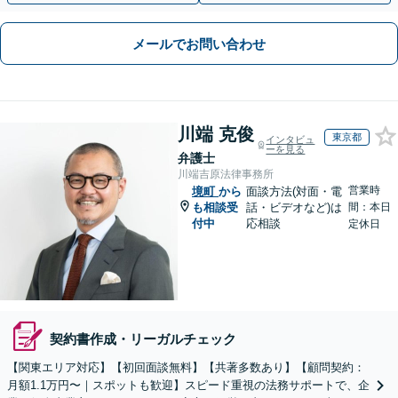
メールでお問い合わせ
川端 克俊
東京都
インタビュ
ーを見る
弁護士
川端吉原法律事務所
営業時
境町
から
面談方法(対面・電
も相談受
話・ビデオなど)は
間：本日
付中
応相談
定休日
契約書作成・リーガルチェック
【関東エリア対応】【初回面談無料】【共著多数あり】【顧問契約：
月額1.1万円〜｜スポットも歓迎】スピード重視の法務サポートで、企