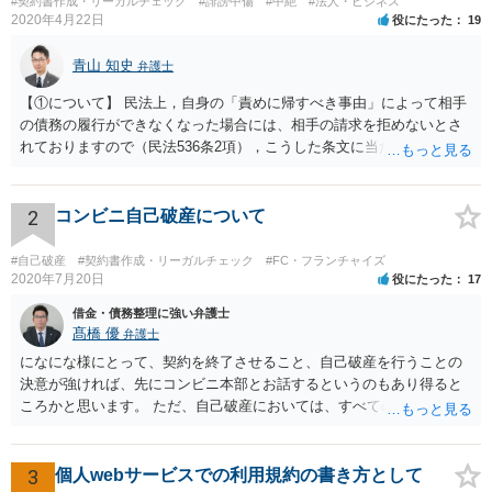
#契約書作成・リーガルチェック
#誹謗中傷
#中絶
#法人・ビジネス
2020年4月22日
役にたった
19
青山 知史
弁護士
【①について】 民法上，自身の「責めに帰すべき事由」によって相手
の債務の履行ができなくなった場合には、相手の請求を拒めないとさ
れておりますので（民法536条2項），こうした条文に当たるかが問題
となります。 まず形式的には，条文に当たる可能性は考えられます。
現在の各宣言や要請は，強制力のあるものではなく，震災等で対象施
設が滅失してしまった場合と異なり，挙式等自体が物理的に不可能に
2
コンビニ自己破産について
なったとまではいえないかと思われます。こうした中で，顧客の判断
でキャンセルを申し出たとすれば，形式的には顧客側に帰責性があっ
#自己破産
#契約書作成・リーガルチェック
#FC・フランチャイズ
たといえる可能性は考えられます。 一方で，実質的に考えた場合，集
2020年7月20日
役にたった
17
会に供する施設等については，営業自粛を要請されているところ，結
借金・債務整理に強い弁護士
婚式場等の施設についても，解釈によっては集会に供する施設の1つと
髙橋 優
弁護士
して，休止要請の対象と考える余地はあるかと思われます。 こうした
になにな様にとって、契約を終了させること、自己破産を行うことの
解釈を採った場合，強制力はないまでも，事実上挙式等の実施が困難
決意が強ければ、先にコンビニ本部とお話するというのもあり得ると
となる外部的要因があったとして，顧客の「責めに帰すべき事由」が
ころかと思います。 ただ、自己破産においては、すべての債権者を公
あるとまではいえず，結婚式場等からの請求が認められない可能性は
平に扱う必要がある為保証人がついている借入についても別異に取り
考えられます。 このように，条文の解釈次第で判断が分かれうるた
扱うことが出来ないという点や財産の移転内容や時期によっては取り
め，安易に請求ができると考えるのは危険かと思われます。 なお，仮
戻す必要が出てくる等一定のリスクもございますので、もし契約を継
3
個人webサービスでの利用規約の書き方として
に全額の請求が不可能となっても，これまでに生じた費用や打合せ相