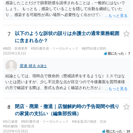
感染したことだけで損害賠償を請求されることは，一般的にはないで
しょう。 もっとも，感染していることを隠して出勤を継続していた
り， 感染する可能性が高い場所へ必要性なく出かけていたりした場合
など， 感染者の責任が大きいといえる場合には，損害賠償を請求され
るリスクがあり得ると思います。 もし事業所閉鎖になった場合には損
害が大きくなりますので，注意が必要ですね。
7
以下のような訴状の誤りは弁護士の通常業務範囲
に含まれるか？
#病院・医療業界
#契約書作成・リーガルチェック
#顧問弁護士契約
2025年3月2日
役にたった
7
渡邊 雄太
弁護士
結論としては、現時点で致命的（懲戒請求をするような）ミスではな
いとは思いますが、少し不注意な点が目立つので今後書面を質問者様
の方で確認する際は、形式も含めよく確認された方がよいと思われま
す。 以下一つずつ回答させていただきます。 ①脱字部分を手書きで修
正 →のぞましくはないですが、時たまあるものと存じます。 通常は、
弁護士が起案 Ⅰ依頼者に内容の確認 Ⅱ弁護士が誤字脱字等を確認 Ⅲ
8
閉店・廃業・撤退｜店舗解約時の予告期間や残り
念のため事務員が確認 Ⅳ提出 の流れになりますので、どこかの段階で
の家賃の支払い（編集部投稿）
気が付くことが多いです。仮処分等緊急性が高い案件では提出時に裁
#自己破産
#契約書作成・リーガルチェック
#借金返済の相談・交渉
判所窓口で修正して受理してもらうということはありますので、その
#契約解除・契約取消
場合は責められない部分もあるかと思います。 ②証拠である薬品名を
2020年4月28日
役にたった
10