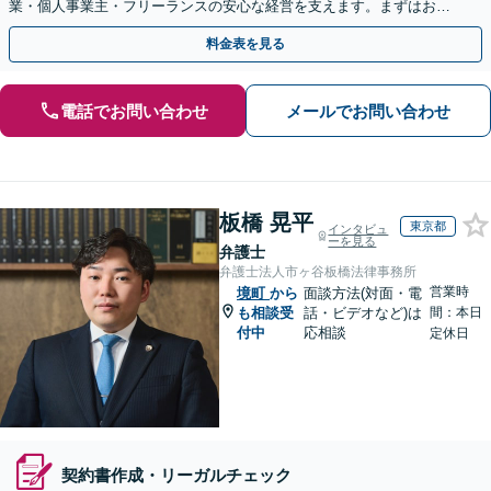
業・個人事業主・フリーランスの安心な経営を支えます。まずはお気
軽にご相談ください【秘密厳守】【休日・夜間相談可】
料金表を見る
電話でお問い合わせ
メールでお問い合わせ
板橋 晃平
東京都
インタビュ
ーを見る
弁護士
弁護士法人市ヶ谷板橋法律事務所
営業時
境町
から
面談方法(対面・電
も相談受
話・ビデオなど)は
間：本日
付中
応相談
定休日
契約書作成・リーガルチェック