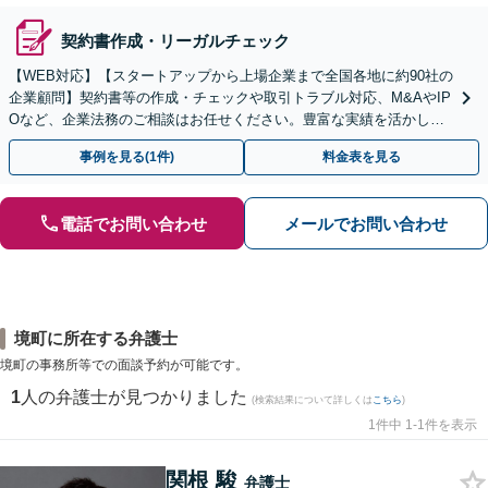
契約書作成・リーガルチェック
【WEB対応】【スタートアップから上場企業まで全国各地に約90社の
企業顧問】契約書等の作成・チェックや取引トラブル対応、M&AやIP
Oなど、企業法務のご相談はお任せください。豊富な実績を活かし的
確に対応を進めてまいります。
事例を見る(1件)
料金表を見る
電話でお問い合わせ
メールでお問い合わせ
境町に所在する弁護士
境町の事務所等での面談予約が可能です。
1
人の弁護士が見つかりました
(検索結果について詳しくは
こちら
)
1件中 1-1件を表示
関根 駿
弁護士