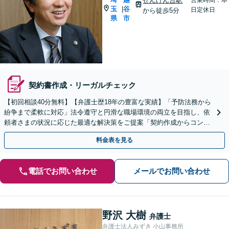
せんげん台駅
玉
谷
|
日定休日
から徒歩5分
県
市
契約書作成・リーガルチェック
【初回相談40分無料】【弁護士歴18年の豊富な実績】「予防法務から
紛争まで柔軟に対応」法令遵守と円滑な職場環境の両立を目指し、依
頼者さまの状況に応じた最適な解決策をご提案「契約作成からコンプ
ライアンス体制構築まで、幅広い法的課題に対応」
料金表を見る
電話でお問い合わせ
メールでお問い合わせ
野沢 大樹
弁護士
弁護士法人みずき 小山事務所