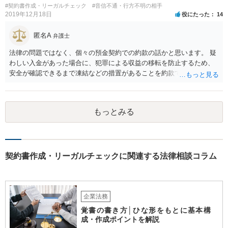
#契約書作成・リーガルチェック
#音信不通・行方不明の相手
2019年12月18日
役にたった
14
匿名A
弁護士
法律の問題ではなく、個々の預金契約での約款の話かと思います。 疑
わしい入金があった場合に、犯罪による収益の移転を防止するため、
安全が確認できるまで凍結などの措置があることを約款で定めている
のではないかと考えられます。もし約款があるなら、これに同意して
口座を開設している以上、応じざるを得ません。 銀行に根拠を確認し
てみるとよいでしょう。
もっとみる
契約書作成・リーガルチェックに関連する法律相談コラム
企業法務
覚書の書き方│ひな形をもとに基本構
成・作成ポイントを解説