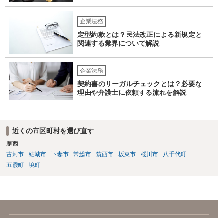
企業法務
定型約款とは？民法改正による新規定と
関連する業界について解説
企業法務
契約書のリーガルチェックとは？必要な
理由や弁護士に依頼する流れを解説
近くの市区町村を選び直す
県西
古河市
結城市
下妻市
常総市
筑西市
坂東市
桜川市
八千代町
五霞町
境町