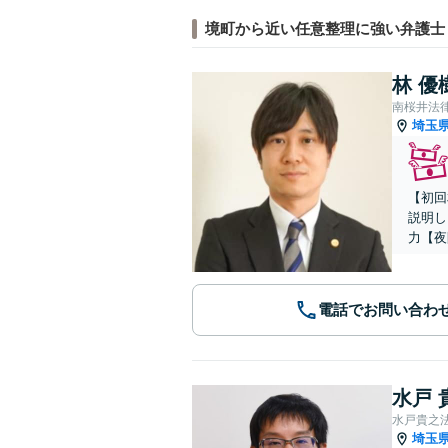
境町から近い任意整理に強い弁護士
林 優
南桜井法
埼玉
【初回
説明し
力【夜
電話でお問い合わ
水戸 
水戸貴之
埼玉