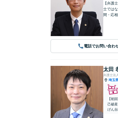
【弁護士
士ではな
間・応相
電話でお問い合わ
太田 
弁護士法
埼玉
【初回
己破産
げん台