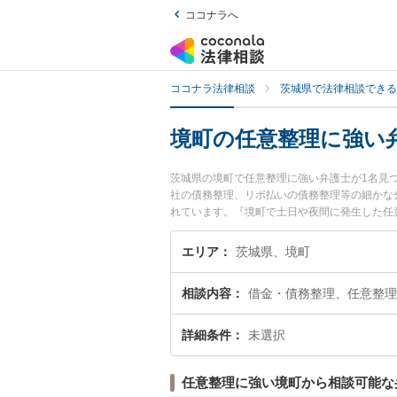
ココナラへ
ココナラ法律相談
茨城県で法律相談できる
境町の任意整理に強い
茨城県の境町で任意整理に強い弁護士が1名見
社の債務整理、リボ払いの債務整理等の細かな
れています。『境町で土日や夜間に発生した任
無料で任意整理を法律相談できる境町内の弁護
エリア
茨城県、境町
相談内容
借金・債務整理、任意整理
詳細条件
未選択
任意整理に強い境町から相談可能な