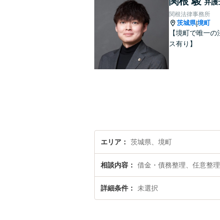
関根 駿
弁護
関根法律事務所
茨城県
境町
|
【境町で唯一の
ス有り】
エリア
茨城県、境町
相談内容
借金・債務整理、任意整理
詳細条件
未選択