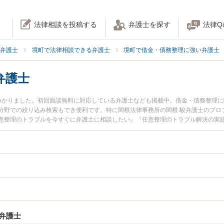
法律相談を投稿する
弁護士を探す
法律Q
弁護士
境町で法律相談できる弁護士
境町で借金・債務整理に強い弁護士
弁護士
つかりました。初回面談無料に対応している弁護士なども掲載中。借金・債務整理
分野での絞り込み検索もでき便利です。特に関根法律事務所の関根 駿弁護士のプロ
意整理のトラブルを今すぐに弁護士に相談したい』『任意整理のトラブル解決の実
士に相談予約したい』などでお困りの相談者さんにおすすめです。
弁護士