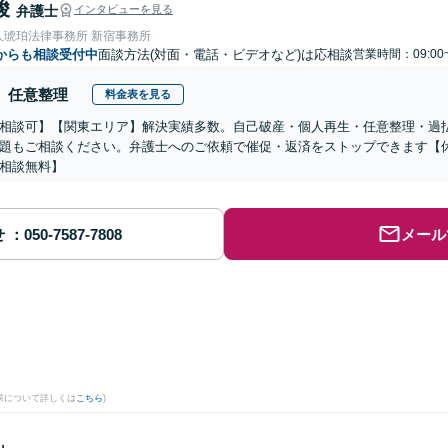
峻
弁護士
インタビューを見る
人琥珀法律事務所 新宿事務所
からも相談受付中
面談方法(対面・電話・ビデオなど)は応相談
営業時間：09:00
任意整理
料金表を見る
相談可】【関東エリア】解決実績多数。自己破産・個人再生・任意整理・過
題もご相談ください。弁護士へのご依頼で催促・返済をストップできます【
相談無料】
せ
メール
果について詳しくは
こちら
)