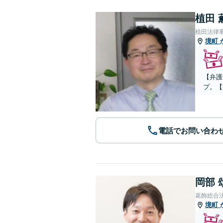
植田 
植田法律
境町
【弁護
プ。【
電話でお問い合わ
岡部 
葛飾総合
境町