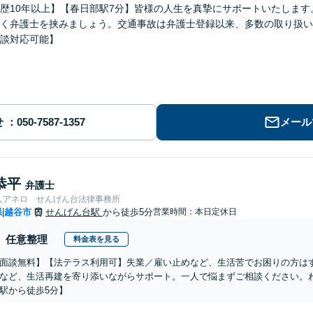
歴10年以上】【春日部駅7分】皆様の人生を真摯にサポートいたしま
く弁護士を挟みましょう。交通事故は弁護士登録以来、多数の取り扱い
談対応可能】
せ
メール
恭平
弁護士
人アネロ せんげん台法律事務所
県
越谷市
せんげん台駅
から徒歩5分
営業時間：本日定休日
|
任意整理
料金表を見る
面談無料】【法テラス利用可】失業／雇い止めなど、生活苦でお困りの方は
など、生活再建を寄り添いながらサポート。一人で悩まずご相談ください。
駅から徒歩5分】