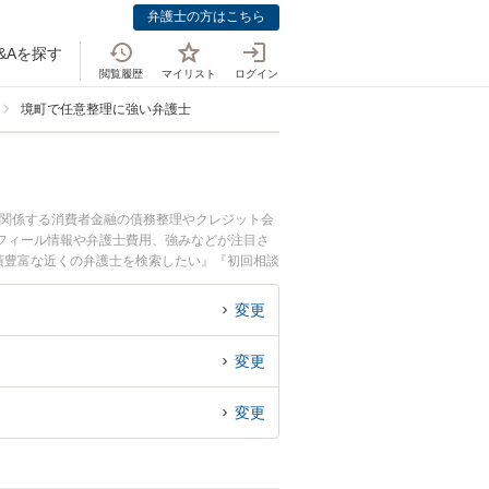
弁護士の方はこちら
&Aを探す
閲覧履歴
マイリスト
ログイン
境町で任意整理に強い弁護士
に関係する消費者金融の債務整理やクレジット会
フィール情報や弁護士費用、強みなどが注目さ
績豊富な近くの弁護士を検索したい』『初回相談
変更
変更
変更