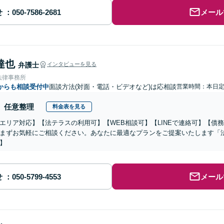
せ
メール
達也
弁護士
インタビューを見る
法律事務所
からも相談受付中
面談方法(対面・電話・ビデオなど)は応相談
営業時間：本日
任意整理
料金表を見る
エリア対応】【法テラスの利用可】【WEB相談可】【LINEで連絡可】【債務
まずお気軽にご相談ください。あなたに最適なプランをご提案いたします「
】
せ
メール