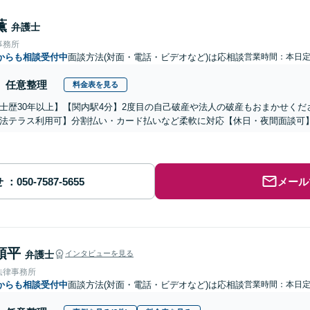
薫
弁護士
事務所
からも相談受付中
面談方法(対面・電話・ビデオなど)は応相談
営業時間：本日
任意整理
料金表を見る
士歴30年以上】【関内駅4分】2度目の自己破産や法人の破産もおまかせく
法テラス利用可】分割払い・カード払いなど柔軟に対応【休日・夜間面談可
せ
メール
頌平
弁護士
インタビューを見る
法律事務所
からも相談受付中
面談方法(対面・電話・ビデオなど)は応相談
営業時間：本日