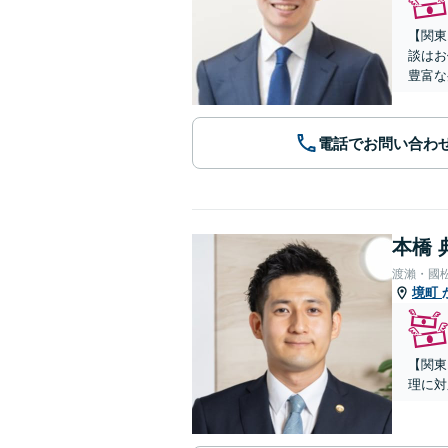
【関東
談はお
豊富な
電話でお問い合わ
本橋 
渡瀨・國
境町
【関東
理に対