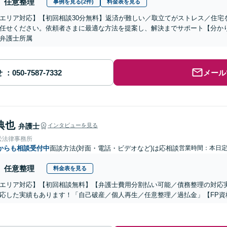
任意整理
事例を見る(2件)
料金表を見る
エリア対応】【初回相談30分無料】返済が難しい／取立てがストレス／住宅
任せください。依頼者さまに最適な方法を提案し、解決までサポート【分か
弁護士所属
せ
メール
典也
弁護士
インタビューを見る
松法律事務所
からも相談受付中
面談方法(対面・電話・ビデオなど)は応相談
営業時間：本日
任意整理
料金表を見る
エリア対応】【初回相談無料】【弁護士費用分割払い可能／債務整理の対応
応した実績もあります！「自己破産／個人再生／任意整理／過払金」【FP資