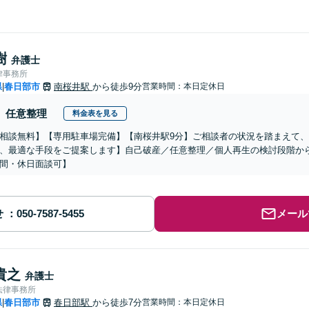
樹
弁護士
律事務所
県
春日部市
南桜井駅
から徒歩9分
営業時間：本日定休日
|
任意整理
料金表を見る
相談無料】【専用駐車場完備】【南桜井駅9分】ご相談者の状況を踏まえて
、最適な手段をご提案します】自己破産／任意整理／個人再生の検討段階か
間・休日面談可】
せ
メール
貴之
弁護士
法律事務所
県
春日部市
春日部駅
から徒歩7分
営業時間：本日定休日
|