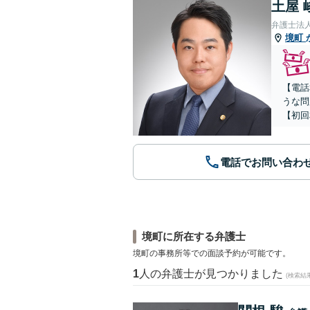
土屋 
弁護士法
境町
【電話
うな問
【初回
電話でお問い合わ
境町に所在する弁護士
境町の事務所等での面談予約が可能です。
1
人の弁護士が見つかりました
(検索結