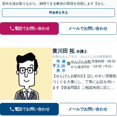
意向を汲み取りながら、納得できる解決の実現を目指します【せんげ
ん台駅より徒歩5分】
料金表を見る
電話でお問い合わせ
メールでお問い合わせ
黄川田 拓
弁護士
弁護士法人アネロ せんげん台法律事務所
埼
越
せんげん台駅
営業時間：09:30
玉
谷
|
~18:30（平日）
から徒歩5分
県
市
【せんげん台駅5分】話しやすい雰囲気
づくりを大事にし、丁寧にお話を伺い
ます【借金問題】ご相談内容に応じて
チームで対応。あらゆる借金問題に幅
広く対応可能【労働問題】労働局での
勤務経験を活かし、相談者さま目線に
電話でお問い合わせ
メールでお問い合わせ
立った的確なアドバイスを【初回相談
無料】