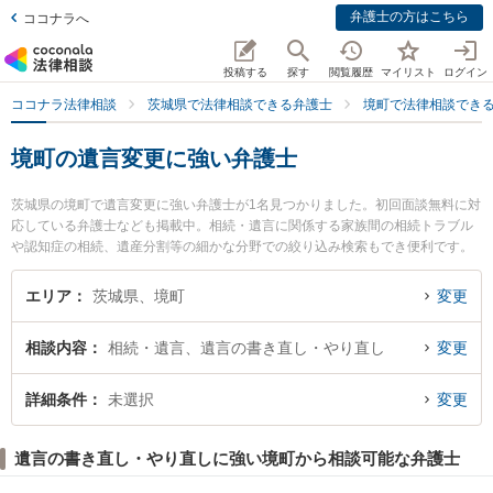
弁護士の方はこちら
ココナラへ
投稿する
探す
閲覧履歴
マイリスト
ログイン
ココナラ法律相談
茨城県で法律相談できる弁護士
境町で法律相談でき
境町の遺言変更に強い弁護士
茨城県の境町で遺言変更に強い弁護士が1名見つかりました。初回面談無料に対
応している弁護士なども掲載中。相続・遺言に関係する家族間の相続トラブル
や認知症の相続、遺産分割等の細かな分野での絞り込み検索もでき便利です。
特に関根法律事務所の関根 駿弁護士のプロフィール情報や弁護士費用、強みな
どが注目されています。『境町で土日や夜間に発生した遺言変更のトラブルを
エリア
茨城県、境町
変更
今すぐに弁護士に相談したい』『遺言変更のトラブル解決の実績豊富な近くの
弁護士を検索したい』『初回相談無料で遺言変更を法律相談できる境町内の弁
相談内容
相続・遺言、遺言の書き直し・やり直し
変更
護士に相談予約したい』などでお困りの相談者さんにおすすめです。
詳細条件
未選択
変更
遺言の書き直し・やり直しに強い境町から相談可能な弁護士