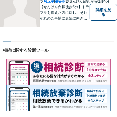
い。
埼玉県
越谷市
せんげん台駅
から徒歩5分
|
【せんげん台駅徒歩5分】トラ
詳細を見
ブルを抱えた方に対し、それ
る
ぞれのご事情に真摯に向き合
い、一つ一つの事件に対して
誠実に対応してまいります。
離婚、相続、交通事故、借
金、 労働、企業法務など、多
岐に渡る分野に精通していま
相続に関する診断ツール
す。お困りごとはお気軽にご
連絡ください。