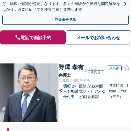
ど，幅広い知識が必要になります。多くの経験から迅速な問題解決を
はかり，必要に応じて各種専門家と連携します。
料金表を見る
電話で面談予約
メールでお問い合わせ
野澤 孝有
東京都
インタビュ
ーを見る
弁護士
至誠総合法律事務所
営業時間：1
境町
か
面談方法(対面・
らも相談
電話・ビデオな
0:00~17:00
受付中
ど)は応相談
（平日）