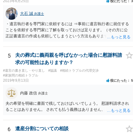
2023年6月25日
役にたった
3
大石 誠
弁護士
・遺言執行者を専門家に依頼するには ⇒事前に遺言執行者に就任する
ことを依頼する専門家に了解を取っておけば足ります。（その方に公
正証書遺言の作成も依頼してしまうという方法もあります） 事前に了
解を取るだけであれば、契約は不要ですし、契約料を払う必要もあり
ません。 遺言執行者に就任し、遺言執行が完了したときの報酬だけ、
弁護士費用としてかかります。 ・亡くなった際に、法務局に預けた自
5
夫の葬式に義両親を呼ばなかった場合に慰謝料請
筆証書遺言の存在を親族がなかったものにされる可能性 ⇒自筆の遺言
求の可能性はありますか？
書を法務局に保管した場合、死亡後、法務局に遺言書の有無を照会す
#遺言の書き直し・やり直し
#協議
#相続トラブルの代理交渉
ることになりますので、「法務局に預けた自筆証書遺言の存在を親族
#家族間の相続トラブル
がなかったもの」にすることはできません。 存在をなかったものにす
2019年9月13日
役にたった
5
るというよりも、遺言の効力を争う（遺言は無効だ）と主張する場合
がありえますが、その予防方法は、遺言者と面談してみないと判断が
内藤 政信
弁護士
難しいです。
夫の希望を明確に書面で残しておけばいいでしょう。 慰謝料請求され
ることはありません。 されても払う義務はありません。
6
遺産分割についての相談