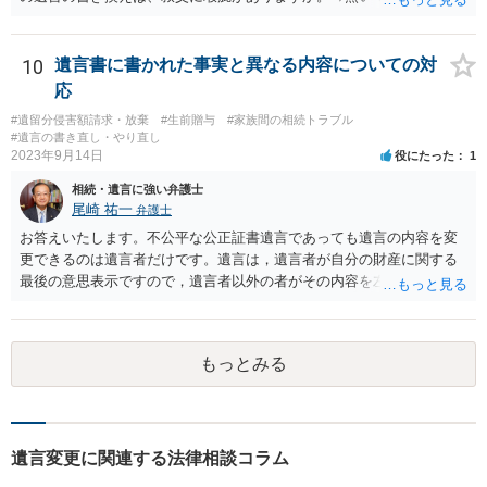
する場合の比率は、現状で、客観的に見てどの程度が妥当と考えられ
ますか。 →本人が自由に決められますので、どこが妥当とは言えない
です。客観的な基準もありません。 ・できれば穏やかに、分割を拒否
10
遺言書に書かれた事実と異なる内容についての対
することはできますか。 →分割を拒否するということは、遺産はいら
応
ないということでしょうか。遺言で、受取を指定されててもいらない
#遺留分侵害額請求・放棄
#生前贈与
#家族間の相続トラブル
と拒否することはできます。理由を説明する必要はありません。
#遺言の書き直し・やり直し
2023年9月14日
役にたった
1
相続・遺言に強い弁護士
尾崎 祐一
弁護士
お答えいたします。不公平な公正証書遺言であっても遺言の内容を変
更できるのは遺言者だけです。遺言は，遺言者が自分の財産に関する
最後の意思表示ですので，遺言者以外の者がその内容を左右させるこ
とはできません。たとえ間違っていても誰かがその内容を変更するこ
とはできないのです。
もっとみる
遺言変更に関連する法律相談コラム