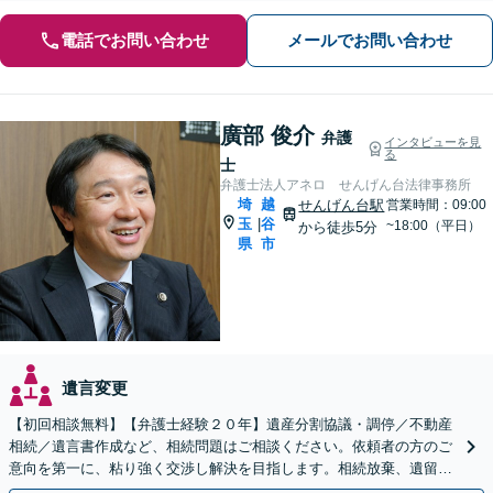
電話でお問い合わせ
メールでお問い合わせ
廣部 俊介
弁護
インタビューを見
る
士
弁護士法人アネロ せんげん台法律事務所
埼
越
せんげん台駅
営業時間：09:00
玉
谷
|
~18:00（平日）
から徒歩5分
県
市
遺言変更
【初回相談無料】【弁護士経験２０年】遺産分割協議・調停／不動産
相続／遺言書作成など、相続問題はご相談ください。依頼者の方のご
意向を第一に、粘り強く交渉し解決を目指します。相続放棄、遺留分
侵害額請求もお任せください【せんげん台駅5分】