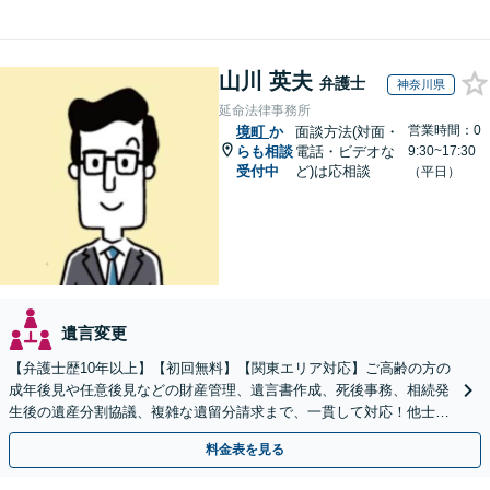
山川 英夫
弁護士
神奈川県
延命法律事務所
営業時間：0
境町
か
面談方法(対面・
らも相談
電話・ビデオな
9:30~17:30
受付中
ど)は応相談
（平日）
遺言変更
【弁護士歴10年以上】【初回無料】【関東エリア対応】ご高齢の方の
成年後見や任意後見などの財産管理、遺言書作成、死後事務、相続発
生後の遺産分割協議、複雑な遺留分請求まで、一貫して対応！他士業
との連携力を活かした最適解の追求【WEB面談対応】
料金表を見る