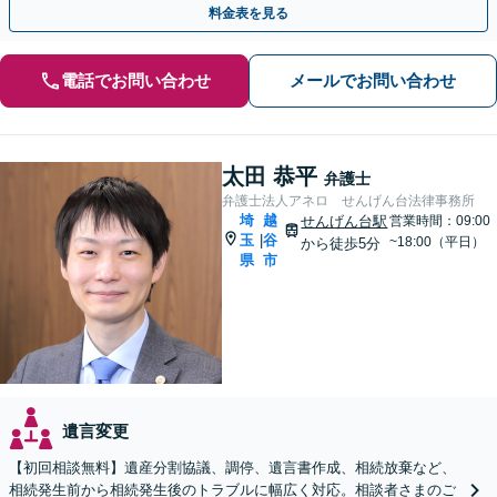
料金表を見る
電話でお問い合わせ
メールでお問い合わせ
太田 恭平
弁護士
弁護士法人アネロ せんげん台法律事務所
埼
越
せんげん台駅
営業時間：09:00
玉
谷
|
~18:00（平日）
から徒歩5分
県
市
遺言変更
【初回相談無料】遺産分割協議、調停、遺言書作成、相続放棄など、
相続発生前から相続発生後のトラブルに幅広く対応。相談者さまのご