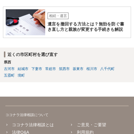
相続・遺言
遺言を撤回する方法とは？無効を防ぐ書
き直し方と親族が変更する手続きも解説
近くの市区町村を選び直す
県西
古河市
結城市
下妻市
常総市
筑西市
坂東市
桜川市
八千代町
五霞町
境町
ココナラ法律相談について
ココナラ法律相談とは
ご意見・ご要望
法律Q&A
利用規約