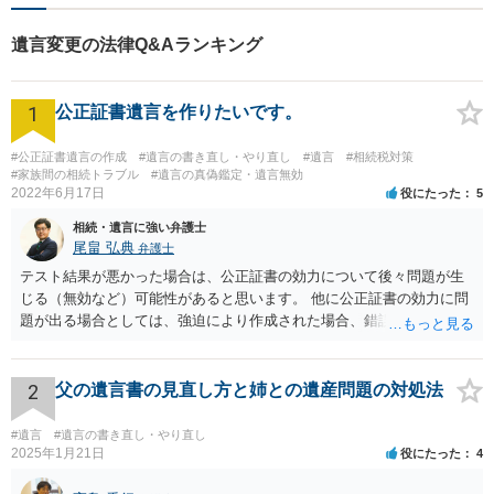
遺言変更の法律Q&Aランキング
1
公正証書遺言を作りたいです。
#公正証書遺言の作成
#遺言の書き直し・やり直し
#遺言
#相続税対策
#家族間の相続トラブル
#遺言の真偽鑑定・遺言無効
2022年6月17日
役にたった
5
相続・遺言に強い弁護士
尾畠 弘典
弁護士
テスト結果が悪かった場合は、公正証書の効力について後々問題が生
じる（無効など）可能性があると思います。 他に公正証書の効力に問
題が出る場合としては、強迫により作成された場合、錯誤（勘違い）
の場合などがあります。 遺言の対象となる財産の多寡などにもよりま
すが、弁護士に作成を依頼する場合は、１０～数十万円程度になるケ
ースが多いと思います。 報酬体系は、弁護士ごとに異なりますので一
2
父の遺言書の見直し方と姉との遺産問題の対処法
律の基準はありません。
#遺言
#遺言の書き直し・やり直し
2025年1月21日
役にたった
4