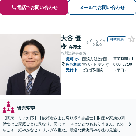
電話でお問い合わせ
メールでお問い合わせ
大谷 優
神奈川県
インタビュ
ーを見る
樹
弁護士
相州法律事務所
営業時間：1
境町
か
面談方法(対面・
らも相談
電話・ビデオな
0:00~17:00
受付中
ど)は応相談
（平日）
遺言変更
【関東エリア対応】【依頼者さまに寄り添う弁護士】財産や家族の関
係性はご家庭ごとに異なり、同じケースはひとつもありません。だか
らこそ、細やかなヒアリングを重ね、最適な解決策や今後の見通しを