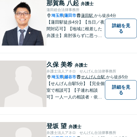
務など、幅広く対応します。
那賀島 八起
弁護士
【当日／夜間／休日対応可】
蓮田総合法律事務所
お気軽にご相談ください。
埼玉県
蓮田市
蓮田駅
から徒歩4分
|
【蓮田駅徒歩4分】【当日／夜
詳細を見
間対応可】【地域に根差した
る
弁護士】肩肘張らずに思って
いることや感じていることを
お話しいただき、解決案を一
緒に考えていきましょう。
久保 美希
弁護士
弁護士法人アネロ せんげん台法律事務所
埼玉県
越谷市
せんげん台駅
から徒歩5分
|
【せんげん台駅5分】【完全個
詳細を見
室で相談可】【子連れ相談
る
可】一人一人の相談者・依頼
者に真摯に向き合うことを大
切にしています。相談にお越
しくださった方々のお悩みを
適切かつ速やかに解決いたし
登坂 望
弁護士
ます。 お気軽にご相談くださ
弁護士法人アネロ せんげん台法律事務所