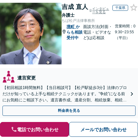
吉成 直人
千葉県
インタビュ
ーを見る
弁護士
ちば松戸法律事務所
営業時間：0
境町
か
面談方法(対面・
らも相談
電話・ビデオな
9:30~23:55
受付中
ど)は応相談
（平日）
遺言変更
【初回相談1時間無料】【当日相談可】【松戸駅徒歩3分】法律のプロ
だけが知っている上手な相続テクニックがあります。”争続”になる前
にお気軽にご相談下さい。遺言書作成、遺産分割、相続放棄、相続税
のことなど弁護経験豊富です。
料金表を見る
電話でお問い合わせ
メールでお問い合わせ