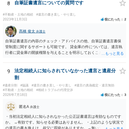
8
自筆証書遺言についての質問です
#不動産・土地の相続
#遺言の書き直し・やり直し
2023年11月3日
役にたった
2
髙橋 俊太
弁護士
自筆証書遺言の内容のチェック・アドバイスの他、自筆証書遺言書保
管制度に関するサポートも可能です。 貸金庫の件については、遺言執
行者に貸金庫の開披権限を与えることを明示しておくことでクリアで
きます。
9
法定相続人に知らされていなかった遺言と遺産分
割
#遺産分割
#協議
#遺言の書き直し・やり直し
#遺言の真偽鑑定・遺言無効
#不動産・土地の相続
#相続トラブルの代理交渉
2026年7月18日
役にたった
3
匿名A
弁護士
・当初法定相続人に知らされなかった公正証書遺言は有効なものです
か。 →有効です。知らせる必要はありません。 ・上記のような状況で
の遺言の書き換えは、叔父に瑕疵がありますか。→無いです。 ・分割