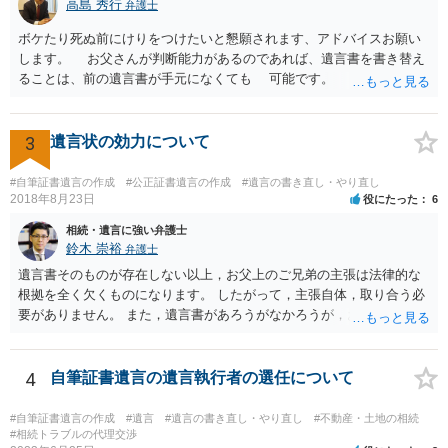
高島 秀行
弁護士
ボケたり死ぬ前にけりをつけたいと懇願されます、アドバイスお願い
します。 お父さんが判断能力があるのであれば、遺言書を書き替え
ることは、前の遺言書が手元になくても 可能です。 将来遺言の効
力が争われますから、医師にお父さんが判断能力があるかどうか検査
してもらって 診断書を取得して、公証役場へ行って公正証書遺言を
作成するのがよいと思います。 将来争われることが見込まれること
3
遺言状の効力について
から、弁護士に依頼して手続きを進めた方がよいと思います。
#自筆証書遺言の作成
#公正証書遺言の作成
#遺言の書き直し・やり直し
2018年8月23日
役にたった
6
相続・遺言に強い弁護士
鈴木 崇裕
弁護士
遺言書そのものが存在しない以上，お父上のご兄弟の主張は法律的な
根拠を全く欠くものになります。 したがって，主張自体，取り合う必
要がありません。 また，遺言書があろうがなかろうが，お父上のご兄
弟と面会しなければならない義務はもともとありません。 峰岸先生の
ご回答にもありますが， 代理人弁護士をたてて，その弁護士から相手
方に対して， ・相続に関する主張は法的根拠がなく，一切応じないこ
4
自筆証書遺言の遺言執行者の選任について
と ・今後一切の連絡をしてこないでほしいこと ・連絡を継続してくる
ようであれば警察への通報や法的措置も辞さないこと などを記載した
#自筆証書遺言の作成
#遺言
#遺言の書き直し・やり直し
#不動産・土地の相続
書面を発送してもらうことがよろしいように思います。
#相続トラブルの代理交渉