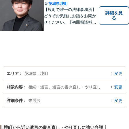
茨城県
境町
|
【境町で唯一の法律事務所】
詳細を見
どうぞお気軽にお話をお聞か
る
せください。【初回相談料無
料】【キッズスペース有り】
エリア
茨城県、境町
変更
相談内容
相続・遺言、遺言の書き直し・やり直し
変更
詳細条件
未選択
変更
境町から近い遺言の書き直し・やり直しに強い弁護士