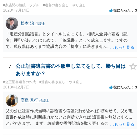
#家族間の相続トラブル
#遺言の書き直し・やり直し
2023年7月14日
役にたった
3
松本 治
弁護士
「遺産分割協議書」とタイトルにあっても、相続人全員の署名（記
名）押印があってはじめて、「協議書」として成立します。ですの
で、現段階はあくまで協議内容の「提案」に過ぎません。 納得がいか
なければ、署名（記名）押印を拒むことです。１人でも拒むと協議不
成立となります。その場合、成立させたい相続人が、家庭裁判所に遺
産分割調停を申し立てなければなりません。 なお、弁護士の送付状
7
公正証書遺言書の不服申し立てをして、勝ち目は
は、通常、相続人全員分の（本件であれば４通の）「遺産分割協議
ありますか？
書」を作成するところ、１通だけの作成にとどめる理由が書かれてい
#公正証書遺言の作成
#遺言の書き直し・やり直し
るものです。
2018年12月7日
役にたった
3
高島 秀行
弁護士
父の公正証書作成当時の診断書や看護記録があれば 取寄せて、父が遺
言書作成当時に判断能力がないと判断できれば 遺言書を無効とするこ
とができます。 まず、診断書や看護記録を取り寄せるのが重要となり
ます。 ご自分で取り寄せるか、弁護士に取り寄せてもらうかしたらよ
いと思います。