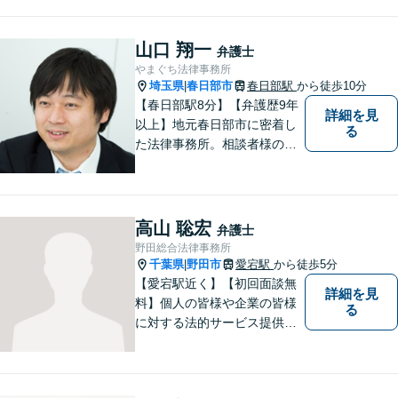
山口 翔一
弁護士
やまぐち法律事務所
埼玉県
春日部市
春日部駅
から徒歩10分
|
【春日部駅8分】【弁護歴9年
詳細を見
以上】地元春日部市に密着し
る
た法律事務所。相談者様のお
気持ち、ご希望を尊重し、最
大限の利益をお返しできるよ
う尽力します。休日・夜間相
談も受け付けています。ぜひ
高山 聡宏
弁護士
一度ご相談を！【初回相談無
野田総合法律事務所
料】
千葉県
野田市
愛宕駅
から徒歩5分
|
【愛宕駅近く】【初回面談無
詳細を見
料】個人の皆様や企業の皆様
る
に対する法的サービス提供に
誠実に取り組んでいきたいと
考えております。刑事事件／
民事事件／家事事件／企業法