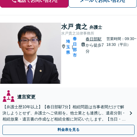
電話でお問い合わせ
メールでお問い合わせ
水戸 貴之
弁護士
水戸貴之法律事務所
春
春日部駅
営業時間：09:30~
埼
日
18:30（平日）
から徒歩7
玉
|
部
分
県
市
遺言変更
【弁護士歴10年以上】【春日部駅7分】相続問題は当事者間だけで解
決しようとせず、弁護士へご依頼を。他士業とも連携し、遺産分割・
相続放棄・遺言書の作成など相続全般に対応いたします。【当日・土
日祝日・夜間・応相談対応可能】
料金表を見る