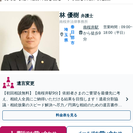
林 優樹
弁護士
南桜井法律事務所
春
南桜井駅
営業時間：09:00~
埼
日
18:00（平日）
から徒歩9
玉
|
部
分
県
市
遺言変更
【初回相談無料】【南桜井駅9分】依頼者さまのご要望を最優先に考
え、相続人全員にご納得いただける結果を目指します！遺産分割協
議・相続放棄のスピード解決へ尽力／円満な相続のための遺言書作成
をサポート【夜間・休日面談可】【専用駐車場完備】
料金表を見る