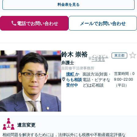
明確にお示しします。ぜひ一度当事務所へご相談ください。
料金表を見る
電話でお問い合わせ
メールでお問い合わせ
鈴木 崇裕
東京都
インタビュ
ーを見る
弁護士
吉田修平法律事務所
営業時間：0
境町
か
面談方法(対面・
らも相談
電話・ビデオな
9:00~22:00
受付中
ど)は応相談
（平日）
遺言変更
相続問題を解決するためには，法律以外にも税務や不動産鑑定評価な