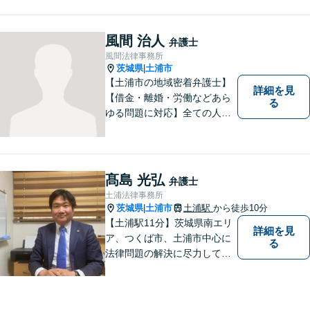
刑事事件／企業法務など、幅
広い法律トラブルに対応。
【地域に根差し他弁護士】的
風間 治人
弁護士
確なアドバイスやサポートで
風間法律事務所
ご相談者様のお役に立てるよ
茨城県
土浦市
|
う尽力します。
【土浦市の地域密着弁護士】
詳細を見
【借金・離婚・労働などあら
る
ゆる問題に対応】全ての人へ
の誠意を忘れず、1つ1つの問
題に向き合います。依頼者様
の将来を見据えた、納得の解
決を目指します。まずはお気
髙島 光弘
弁護士
軽にご相談ください。【駐車
土浦法律事務所
場有】
茨城県
土浦市
土浦駅
から徒歩10分
|
【土浦駅11分】茨城県南エリ
詳細を見
ア、つくば市、土浦市中心に
る
法律問題の解決に尽力してお
ります。地域の実情を踏まえ
た丁寧な対応を心掛けていま
す。お困りごとがありました