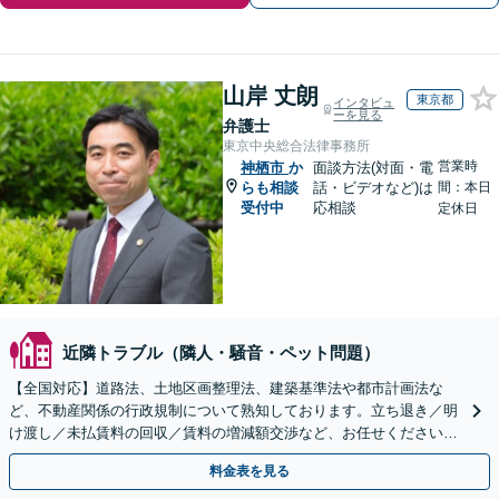
山岸 丈朗
東京都
インタビュ
ーを見る
弁護士
東京中央総合法律事務所
営業時
神栖市
か
面談方法(対面・電
らも相談
話・ビデオなど)は
間：本日
受付中
応相談
定休日
近隣トラブル（隣人・騒音・ペット問題）
【全国対応】道路法、土地区画整理法、建築基準法や都市計画法な
ど、不動産関係の行政規制について熟知しております。立ち退き／明
け渡し／未払賃料の回収／賃料の増減額交渉など、お任せください。
複雑化する前にご相談ください。
料金表を見る