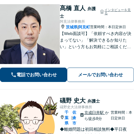
髙橋 直人
弁護
インタビューを見
る
士
阿見法律事務所
茨城県
阿見町
営業時間：本日定休日
|
【Web面談可】「依頼すべき内容が決
まってない」「解決できるか知りた
い」という方もお気軽にご相談くださ
い【阿見町役場近く】相続問題、 交通
事故、 借金問題、 企業法務など幅広く
対応できます
電話でお問い合わせ
メールでお問い合わせ
礒野 史大
弁護士
礒野史大法律事務所
千
佐
京成臼井駅
か
営業時間：本
葉
倉
|
日定休日
ら徒歩8分
県
市
◆離婚問題は初回相談無料◆平日夜