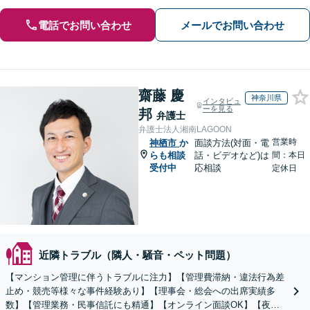
電話でお問い合わせ
メールでお問い合わせ
齋藤 慶
神奈川県
インタビュ
ーを見る
邦
弁護士
弁護士法人湘南LAGOON
営業時
神栖市
か
面談方法(対面・電
らも相談
話・ビデオなど)は
間：本日
受付中
応相談
定休日
近隣トラブル（隣人・騒音・ペット問題）
【マンション管理に伴うトラブルに注力】【管理費滞納・違法行為差
止め・競売等様々な事件経験あり】【理事会・総会への出席実績多
数】【管理業務・民事信託にも精通】【オンライン面談OK】【夜