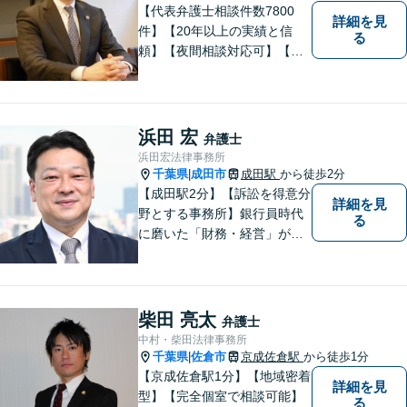
【代表弁護士相談件数7800
詳細を見
件】【20年以上の実績と信
る
頼】【夜間相談対応可】【法
テラス利用可】代表弁護士の
泉英伸は、弁護士会・銚子市
の委員会等の活動を通じて地
域の皆様の生活に貢献してま
浜田 宏
弁護士
いりました。豊富な経験を活
浜田宏法律事務所
かし地域の法律問題をサポー
千葉県
成田市
成田駅
から徒歩2分
|
トいたします。
【成田駅2分】【訴訟を得意分
詳細を見
野とする事務所】銀行員時代
る
に磨いた「財務・経営」が強
み。依頼者さまのもとに直接
足を運び、対面でお話を聞く
現場主義を大切に。相談しや
すいパートナーを目指してい
柴田 亮太
弁護士
ます。【元裁判官の弁護士も
中村・柴田法律事務所
在籍】企業法務を中心に、個
千葉県
佐倉市
京成佐倉駅
から徒歩1分
|
人案件にも対応
【京成佐倉駅1分】【地域密着
詳細を見
型】【完全個室で相談可能】
る