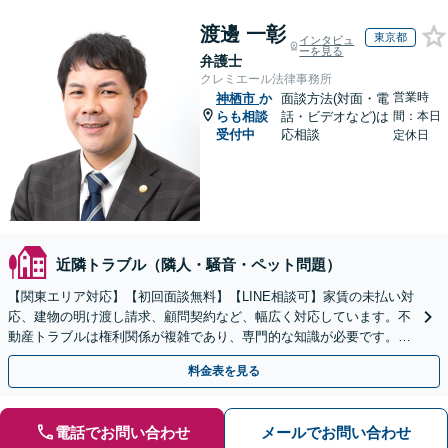
渡邊 一彰
東京都
インタビュ
ーを見る
弁護士
クレミエール法律事務所
営業時
神栖市
か
面談方法(対面・電
らも相談
話・ビデオなど)は
間：本日
受付中
応相談
定休日
近隣トラブル（隣人・騒音・ペット問題）
【関東エリア対応】【初回面談無料】【LINE相談可】家賃の未払い対
応、建物の明け渡し請求、顧問契約など、幅広く対応しています。不
動産トラブルは権利関係が複雑であり、専門的な知識が必要です。ぜ
ひ弁護士にご相談ください。【休日・夜間面談可】
料金表を見る
電話でお問い合わせ
メールでお問い合わせ