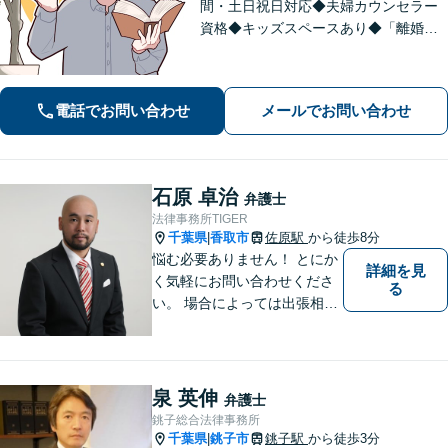
間・土日祝日対応◆夫婦カウンセラー
資格◆キッズスペースあり◆「離婚・
相続問題」を重点的に扱う法律事務
所。「悩んで困っている人を笑顔にし
たい！」が私の信条。【京成臼井駅か
電話でお問い合わせ
メールでお問い合わせ
ら徒歩8分】【専用駐車場】
石原 卓治
弁護士
法律事務所TIGER
千葉県
香取市
佐原駅
から徒歩8分
|
悩む必要ありません！ とにか
詳細を見
く気軽にお問い合わせくださ
る
い。 場合によっては出張相談
もさせていただきます。 htt
p://law-office-tiger.com/
泉 英伸
弁護士
銚子総合法律事務所
千葉県
銚子市
銚子駅
から徒歩3分
|