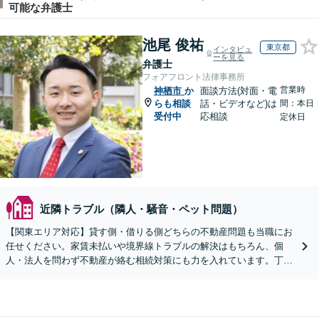
可能な弁護士
池尾 俊祐
東京都
インタビュ
ーを見る
弁護士
フォアフロント法律事務所
営業時
神栖市
か
面談方法(対面・電
らも相談
話・ビデオなど)は
間：本日
受付中
応相談
定休日
近隣トラブル（隣人・騒音・ペット問題）
【関東エリア対応】貸す側・借りる側どちらの不動産問題も当職にお
任せください。家賃未払いや境界線トラブルの解決はもちろん、個
人・法人を問わず不動産が絡む相続対策にも力を入れています。丁寧
なヒアリングで、あなたに最適な解決策をご提案します。