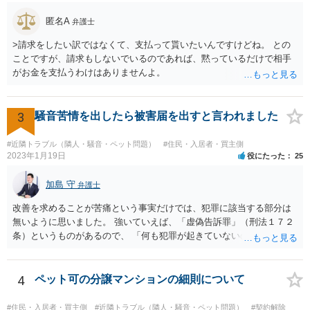
匿名A
弁護士
>請求をしたい訳ではなくて、支払って貰いたいんですけどね。 との
ことですが、請求もしないでいるのであれば、黙っているだけで相手
がお金を支払うわけはありませんよ。
3
騒音苦情を出したら被害届を出すと言われました
#近隣トラブル（隣人・騒音・ペット問題）
#住民・入居者・買主側
2023年1月19日
役にたった
25
加島 守
弁護士
改善を求めることが苦痛という事実だけでは、犯罪に該当する部分は
無いように思いました。 強いていえば、「虚偽告訴罪」（刑法１７２
条）というものがあるので、 「何も犯罪が起きていないのにワザと警
察に嘘をついて通報している。」 という主張をする可能性はあるかも
しれませんが、警察が信じる可能性は低いのではないでしょうか。
4
ペット可の分譲マンションの細則について
#住民・入居者・買主側
#近隣トラブル（隣人・騒音・ペット問題）
#契約解除