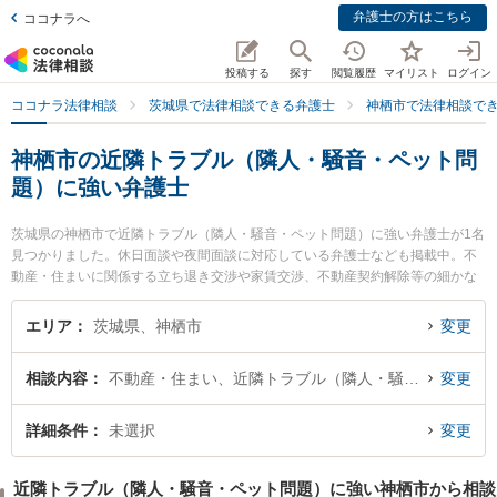
弁護士の方はこちら
ココナラへ
投稿する
探す
閲覧履歴
マイリスト
ログイン
ココナラ法律相談
茨城県で法律相談できる弁護士
神栖市で法律相談で
神栖市の近隣トラブル（隣人・騒音・ペット問
題）に強い弁護士
茨城県の神栖市で近隣トラブル（隣人・騒音・ペット問題）に強い弁護士が1名
見つかりました。休日面談や夜間面談に対応している弁護士なども掲載中。不
動産・住まいに関係する立ち退き交渉や家賃交渉、不動産契約解除等の細かな
分野での絞り込み検索もでき便利です。特に神栖・鹿島セントラル法律事務所
の瀧 智英弁護士のプロフィール情報や弁護士費用、強みなどが注目されていま
エリア
茨城県、神栖市
変更
す。『神栖市で土日や夜間に発生した近隣トラブル（隣人・騒音・ペット問
題）のトラブルを今すぐに弁護士に相談したい』『近隣トラブル（隣人・騒
相談内容
不動産・住まい、近隣トラブル（隣人・騒音・ペット問題）
変更
音・ペット問題）のトラブル解決の実績豊富な近くの弁護士を検索したい』
『初回相談無料で近隣トラブル（隣人・騒音・ペット問題）を法律相談できる
神栖市内の弁護士に相談予約したい』などでお困りの相談者さんにおすすめで
詳細条件
未選択
変更
す。
近隣トラブル（隣人・騒音・ペット問題）に強い神栖市から相談