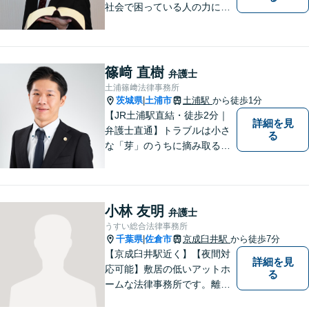
社会で困っている人の力にな
りたいと思い、弁護士を志し
ました。地元の皆様からはお
金に関するご相談の他、遺産
相続、離婚・男女問題、交通
篠﨑 直樹
弁護士
事故の案件を広く受け付けて
土浦篠﨑法律事務所
います。 ぜひご相談くださ
茨城県
土浦市
土浦駅
から徒歩1分
|
い。
【JR土浦駅直結・徒歩2分｜
詳細を見
弁護士直通】トラブルは小さ
る
な「芽」のうちに摘み取るこ
とが大切です。少しでも不安
に感じることがあれば、ご相
談ください。
小林 友明
弁護士
うすい総合法律事務所
千葉県
佐倉市
京成臼井駅
から徒歩7分
|
【京成臼井駅近く】【夜間対
詳細を見
応可能】敷居の低いアットホ
る
ームな法律事務所です。離婚
問題／相続問題／交通事故／