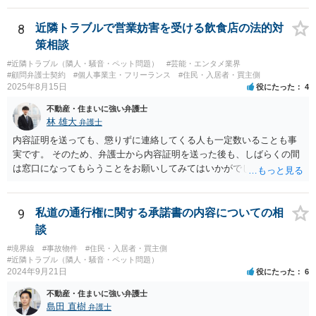
つかるまで探されるのはどうでしょうか。
8
近隣トラブルで営業妨害を受ける飲食店の法的対
策相談
#近隣トラブル（隣人・騒音・ペット問題）
#芸能・エンタメ業界
#顧問弁護士契約
#個人事業主・フリーランス
#住民・入居者・買主側
2025年8月15日
役にたった
4
不動産・住まいに強い弁護士
林 雄大
弁護士
内容証明を送っても、懲りずに連絡してくる人も一定数いることも事
実です。 そのため、弁護士から内容証明を送った後も、しばらくの間
は窓口になってもらうことをお願いしてみてはいかがでしょうか。 そ
うすれば、もしその方から不当な要求を受けることがあっても、「窓
口（弁護士に）言ってください」とだけお伝えし、それ以外には一切
応じないという姿勢をとることができるため、スタッフの方の負担軽
9
私道の通行権に関する承諾書の内容についての相
減を図れると思います。 大変な状況かと思いますが、ご参考になりま
談
したら幸いです。
#境界線
#事故物件
#住民・入居者・買主側
#近隣トラブル（隣人・騒音・ペット問題）
2024年9月21日
役にたった
6
不動産・住まいに強い弁護士
島田 直樹
弁護士