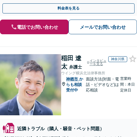
間・休日相談可】
料金表を見る
電話でお問い合わせ
メールでお問い合わせ
稲田 遼
神奈川県
インタビュ
ーを見る
太
弁護士
ウイング横浜北法律事務所
営業時
神栖市
か
面談方法(対面・電
らも相談
話・ビデオなど)は
間：本日
受付中
応相談
定休日
近隣トラブル（隣人・騒音・ペット問題）