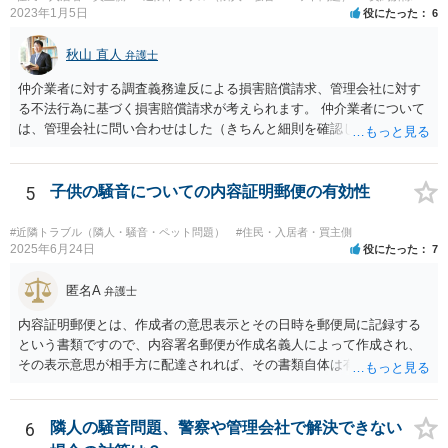
2023年1月5日
役にたった
6
秋山 直人
弁護士
仲介業者に対する調査義務違反による損害賠償請求、管理会社に対す
る不法行為に基づく損害賠償請求が考えられます。 仲介業者について
は、管理会社に問い合わせはした（きちんと細則を確認しなかった管
理会社が悪い）という反論が予想されます。 ご相談者様と管理会社と
の間には直接の契約関係がないので、管理会社からは、ご相談者様に
対して義務を負っていないという反論が予想されます。 そのため、両
5
子供の騒音についての内容証明郵便の有効性
方に請求してくのが良いのではと思います。 損害の範囲はなかなか難
しいところですが、リフォーム工事をキャンセルしてキャンセル料が
#近隣トラブル（隣人・騒音・ペット問題）
#住民・入居者・買主側
発生しているということですので、当該キャンセル料を請求すること
2025年6月24日
役にたった
7
が考えられます。また、きちんと説明を受けていればそもそも売買契
約をしなかったとして、仲介手数料や登記費用も損害であるとして賠
匿名A
弁護士
償請求することが考えられます。
内容証明郵便とは、作成者の意思表示とその日時を郵便局に記録する
という書類ですので、内容署名郵便が作成名義人によって作成され、
その表示意思が相手方に配達されれば、その書類自体は有効となりま
す。 ただ実際に法律上有効とか無効とかいうのは特定の法律効果を目
的とした意思表示のことを言いますので、その文書の内容が法的効果
をもたらすのか否かが重要です。 今般、ご相談者は内容証明郵便によ
6
隣人の騒音問題、警察や管理会社で解決できない
る裁判予告というかなり強い請求を受けているわけですが、請求者