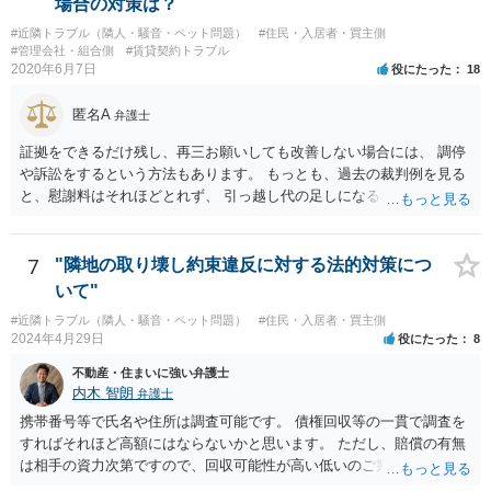
場合の対策は？
（要求者）が特定されていない以上法的には何らの効果のないただの
#近隣トラブル（隣人・騒音・ペット問題）
#住民・入居者・買主側
郵便物です。 なので無視しても問題無いかと思われますが、相手がエ
#管理会社・組合側
#賃貸契約トラブル
スカレートすることも考えられるので、こちらから警察に対応をお願
2020年6月7日
役にたった
18
いする以外には、こちらの方から簡易裁判所に調停申し立てをすると
いう方法もあります。 ちなみに、行政書士が報酬を得る目的で今回の
匿名A
弁護士
ような内容証明郵便の作成をすれば、非弁行為（弁護士法違反）とさ
れる可能性がありますので、本人がたまたまその行政書士である場合
証拠をできるだけ残し、再三お願いしても改善しない場合には、 調停
を除き、無報酬で親しい友人として今回のような紛争性の高い書面を
や訴訟をするという方法もあります。 もっとも、過去の裁判例を見る
出すことはまだありえても、知人レベルの第三者から無報酬でこのよ
と、慰謝料はそれほどとれず、 引っ越し代の足しになる程度に終わっ
うな紛争性の高い書面を出すことはおよそありえないと思われます。
てしまうかもしれません。
つまり、妄想に近い推測ですが、その行政書士がその本人または隣の
アパートの所有者で、賃借人（５０代男性）からの要請が激しいの
7
"隣地の取り壊し約束違反に対する法的対策につ
で、その対応としての内容証明郵便であるとの可能性を考えるところ
いて"
ですが、それは、その行政書士の事務所に実際に電話し、内容証明郵
#近隣トラブル（隣人・騒音・ペット問題）
#住民・入居者・買主側
便を送ったかどうか確認すれば容易にわかるところです。
2024年4月29日
役にたった
8
不動産・住まいに強い弁護士
内木 智朗
弁護士
携帯番号等で氏名や住所は調査可能です。 債権回収等の一貫で調査を
すればそれほど高額にはならないかと思います。 ただし、賠償の有無
は相手の資力次第ですので、回収可能性が高い低いのご判断はできか
ねます。 弁護士にも色々方針はありますので、信頼できる弁護士が見