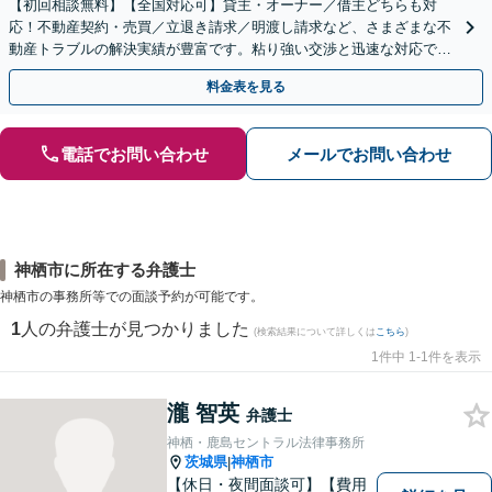
【初回相談無料】【全国対応可】貸主・オーナー／借主どちらも対
応！不動産契約・売買／立退き請求／明渡し請求など、さまざまな不
動産トラブルの解決実績が豊富です。粘り強い交渉と迅速な対応で、
最善の解決を目指します【Web・電話相談可】
料金表を見る
電話でお問い合わせ
メールでお問い合わせ
神栖市に所在する弁護士
神栖市の事務所等での面談予約が可能です。
1
人の弁護士が見つかりました
(検索結果について詳しくは
こちら
)
1件中 1-1件を表示
瀧 智英
弁護士
神栖・鹿島セントラル法律事務所
茨城県
神栖市
|
【休日・夜間面談可】【費用