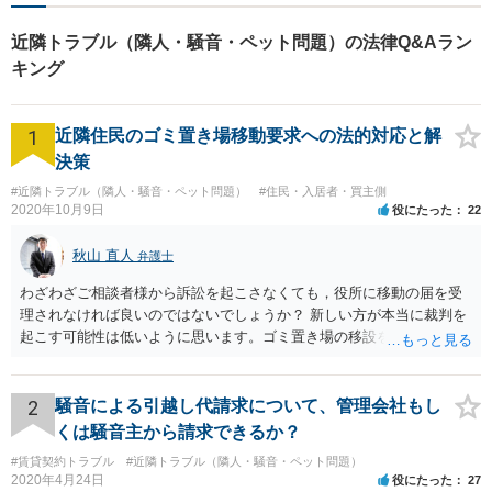
ら、お気軽にご相談くださ
い。
近隣トラブル（隣人・騒音・ペット問題）の法律Q&Aラン
キング
1
近隣住民のゴミ置き場移動要求への法的対応と解
決策
#近隣トラブル（隣人・騒音・ペット問題）
#住民・入居者・買主側
2020年10月9日
役にたった
22
秋山 直人
弁護士
わざわざご相談者様から訴訟を起こさなくても，役所に移動の届を受
理されなければ良いのではないでしょうか？ 新しい方が本当に裁判を
起こす可能性は低いように思います。ゴミ置き場の移設を求める法的
根拠が弱いと思われますので。
2
騒音による引越し代請求について、管理会社もし
くは騒音主から請求できるか？
#賃貸契約トラブル
#近隣トラブル（隣人・騒音・ペット問題）
2020年4月24日
役にたった
27