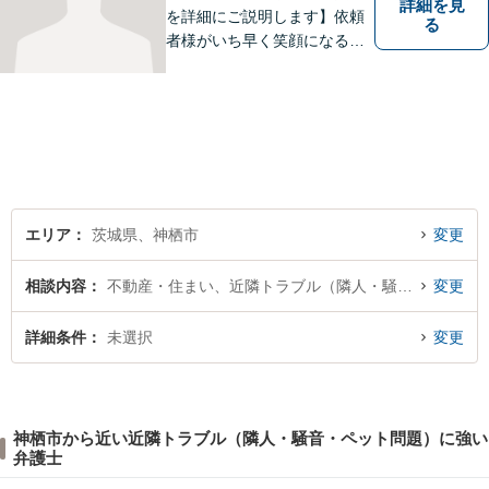
詳細を見
を詳細にご説明します】依頼
る
者様がいち早く笑顔になるよ
うご事情やお気持ちに寄り添
った対応を心がけておりま
す。鹿行地区に限らず、千葉
県香取市や銚子市などにお住
まいの皆さまからのご相談も
積極的にお受けしています。
エリア
茨城県、神栖市
変更
相談内容
不動産・住まい、近隣トラブル（隣人・騒音・ペット問題）
変更
詳細条件
未選択
変更
神栖市から近い近隣トラブル（隣人・騒音・ペット問題）に強い
弁護士