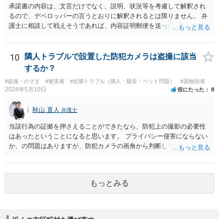
承諾書の内容は、文言だけでなく、説明、状況等を考慮して解釈され
るので、デベロッパーの言うとおりに解釈されるとは限りません。 弁
護士に相談して戦えそうであれば、内容証明郵便を送ったうえで、デ
ベロッパー宛に訴訟をすることが考えられます。
10
隣人トラブルで設置した防犯カメラは盗撮に該当
するか？
#盗撮・のぞき
#被害者
#近隣トラブル（隣人・騒音・ペット問題）
#器物損壊
2024年5月10日
役にたった
8
秋山 直人
弁護士
当該行為の証拠を押さえることができたなら、防犯上の撮影の必要性
はあったということになると思います。 プライバシー侵害にならない
か、の問題はありますが、防犯カメラの画角から判断して、隣人のプ
ライバシーを侵害するものとはいえないように思います。 よって、
「盗撮」という指摘はあたらないのではないか、と思います。
もっとみる