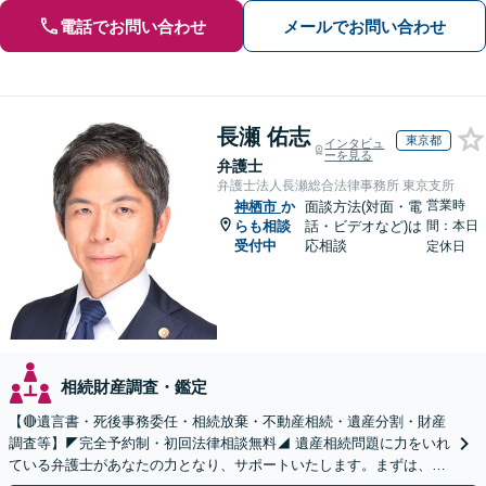
電話でお問い合わせ
メールでお問い合わせ
長瀬 佑志
東京都
インタビュ
ーを見る
弁護士
弁護士法人長瀬総合法律事務所 東京支所
営業時
神栖市
か
面談方法(対面・電
らも相談
話・ビデオなど)は
間：本日
受付中
応相談
定休日
相続財産調査・鑑定
【🔴遺言書・死後事務委任・相続放棄・不動産相続・遺産分割・財産
調査等】◤完全予約制・初回法律相談無料◢ 遺産相続問題に力をいれ
ている弁護士があなたの力となり、サポートいたします。まずは、お