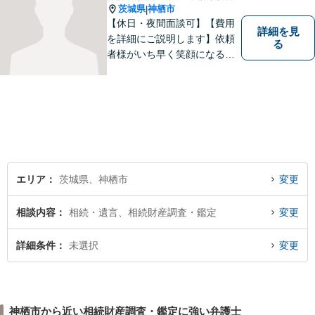
茨城県
神栖市
|
【休日・夜間面談可】【費用
詳細を見
を詳細にご説明します】依頼
る
者様がいち早く笑顔になるよ
うご事情やお気持ちに寄り添
った対応を心がけておりま
す。鹿行地区に限らず、千葉
県香取市や銚子市などにお住
まいの皆さまからのご相談も
積極的にお受けしています。
エリア
茨城県、神栖市
変更
相談内容
相続・遺言、相続財産調査・鑑定
変更
詳細条件
未選択
変更
神栖市から近い相続財産調査・鑑定に強い弁護士