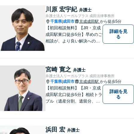
の委員会等の活動を通じて地
域の皆様の生活に貢献してま
川原 宏宇紀
弁護士
いりました。豊富な経験を活
弁護士法人リーガルプラス 成田法律事務所
かし地域の法律問題をサポー
千葉県
成田市
京成成田駅
から徒歩5分
|
トいたします。
【初回相談無料】【JR・京成
詳細を見
成田駅東口徒歩5分】早めのご
る
相談が、より良い解決への第
一歩です。これからどう進め
ていくのが一番よいか、最適
な道筋を一緒に考えていきま
す。どんな些細なことでも構
宮崎 寛之
弁護士
いませんので、遠慮なくご相
弁護士法人リーガルプラス 成田法律事務所
談ください。
千葉県
成田市
京成成田駅
から徒歩5分
|
【初回相談無料】【JR・京成
詳細を見
成田駅北口徒歩5分】相続トラ
る
ブル（遺産分割、遺留分、遺
言争い）、交通事故（被害者
側）、未払い残業代請求、労
働災害に特に力を入れていま
す。
浜田 宏
弁護士