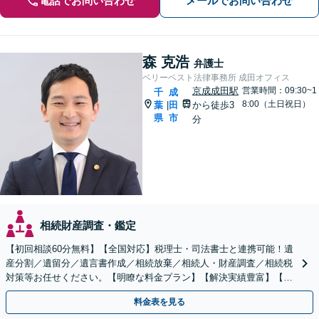
電話でお問い合わせ
メールでお問い合わせ
森 克浩
弁護士
ベリーベスト法律事務所 成田オフィス
京成成田駅
営業時間：09:30~1
千
成
8:00（土日祝日）
葉
田
から徒歩3
|
県
市
分
相続財産調査・鑑定
【初回相談60分無料】【全国対応】税理士・司法書士と連携可能！遺
産分割／遺留分／遺言書作成／相続放棄／相続人・財産調査／相続税
対策等お任せください。【明瞭な料金プラン】【解決実績豊富】【電
話相談可】
料金表を見る