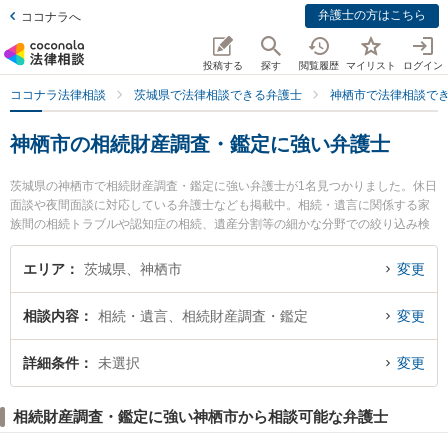
弁護士の方はこちら
ココナラへ
投稿する
探す
閲覧履歴
マイリスト
ログイン
ココナラ法律相談
茨城県で法律相談できる弁護士
神栖市で法律相談で
神栖市の相続財産調査・鑑定に強い弁護士
茨城県の神栖市で相続財産調査・鑑定に強い弁護士が1名見つかりました。休日
面談や夜間面談に対応している弁護士なども掲載中。相続・遺言に関係する家
族間の相続トラブルや認知症の相続、遺産分割等の細かな分野での絞り込み検
索もでき便利です。特に神栖・鹿島セントラル法律事務所の瀧 智英弁護士のプ
ロフィール情報や弁護士費用、強みなどが注目されています。『神栖市で土日
エリア
茨城県、神栖市
変更
や夜間に発生した相続財産調査・鑑定のトラブルを今すぐに弁護士に相談した
い』『相続財産調査・鑑定のトラブル解決の実績豊富な近くの弁護士を検索し
相談内容
相続・遺言、相続財産調査・鑑定
変更
たい』『初回相談無料で相続財産調査・鑑定を法律相談できる神栖市内の弁護
士に相談予約したい』などでお困りの相談者さんにおすすめです。
詳細条件
未選択
変更
相続財産調査・鑑定に強い神栖市から相談可能な弁護士