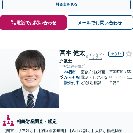
気軽にお問い合わせください。
料金表を見る
電話でお問い合わせ
メールでお問い合わせ
宮本 健太
東京都
インタビュ
ーを見る
弁護士
KBM法律事務所
営業時間：00:
神栖市
面談方法(対面・
からも相
電話・ビデオな
00~23:55（土
談受付中
ど)は応相談
日祝日）
相続財産調査・鑑定
【関東エリア対応】【初回相談無料】【Web面談可】大切な相続財産