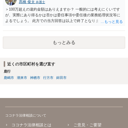
髙橋 俊太
弁護士
＞100万超えの違約金額はありえますか？ 一般的には考えにくいです
が、実際にあり得るかは否かは委任事項や委任後の業務処理状況等に
よるでしょう。 此方での当方回答は以上で終了となりますが、参考に
なりましたら幸いです。
もっとみる
近くの市区町村を選び直す
鹿行
鹿嶋市
潮来市
神栖市
行方市
鉾田市
ココナラ法律相談について
ココナラ法律相談とは
ご意見・ご要望