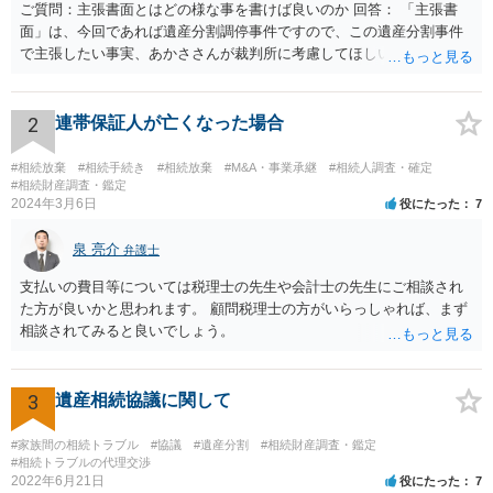
ご質問：主張書面とはどの様な事を書けば良いのか 回答： 「主張書
面」は、今回であれば遺産分割調停事件ですので、この遺産分割事件
で主張したい事実、あかささんが裁判所に考慮してほしいと思う、亡
くなった方・あかささん・お姉さん間の事情などを記入することにな
ります。 もし、主張したい事実や考慮してほしい事情に関連して
資料を持っているようであれば、主張書面とは別で提出できます。も
2
連帯保証人が亡くなった場合
し、お姉さんに見られたくないような資料がある場合、「非開示の希
望に関する申出書」と共に提出することも考えられます。 ご質問：書
#相続放棄
#相続手続き
#相続放棄
#M&A・事業承継
#相続人調査・確定
いた方が良い事と書かない方が良い事 回答： お姉さんが申立書の「申
#相続財産調査・鑑定
2024年3月6日
役にたった
7
立ての趣旨」のところに書いている遺産の分け方に対して意見があれ
ば、まずそれを書くとよいです。 次に「申立ての理由」のところに、
泉 亮介
なぜ調停を申し立てたのか(例えば、あかささんと話合いが出来ない／
弁護士
決裂した、など)や亡くなった方・あかささん・お姉さん間の事情やい
支払いの費目等については税理士の先生や会計士の先生にご相談され
きさつなどが書かれていると思うので、あかささんから見てそれは違
た方が良いかと思われます。 顧問税理士の方がいらっしゃれば、まず
うと感じるところは、どのように違うのか、など書くとよいです。 そ
相談されてみると良いでしょう。
の他、お姉さんの申立書には書かれていないけど、どのように遺産を
分けるかを決めるについてあかささんが重要だと考える事情があれば
(例えば、○○のときにお姉さんは亡くなった方からお金を援助してもら
3
遺産相続協議に関して
った等)、それも書くとよいです。 書かない方が良いと思うことは、遺
産分割に関係ない(と思われる)いきさつを沢山盛り込むことだと考えま
#家族間の相続トラブル
#協議
#遺産分割
#相続財産調査・鑑定
す(あくまで遺産分割に関係することに留める方が、裁判所や調停委員
#相続トラブルの代理交渉
の方に事情を理解してもらいやすいと思います)。
2022年6月21日
役にたった
7