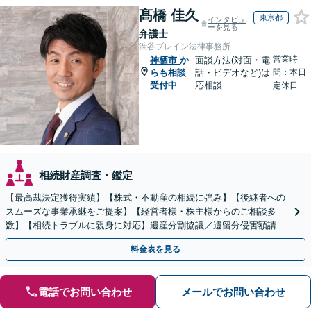
髙橋 佳久
東京都
インタビュ
ーを見る
弁護士
渋谷ブレイン法律事務所
営業時
神栖市
か
面談方法(対面・電
らも相談
話・ビデオなど)は
間：本日
受付中
応相談
定休日
相続財産調査・鑑定
【最高裁決定獲得実績】【株式・不動産の相続に強み】【後継者への
スムーズな事業承継をご提案】【経営者様・株主様からのご相談多
数】【相続トラブルに親身に対応】遺産分割協議／遺留分侵害額請求
／遺言書作成も丁寧に対応【40分相談無料】【渋谷駅3分】
料金表を見る
電話でお問い合わせ
メールでお問い合わせ