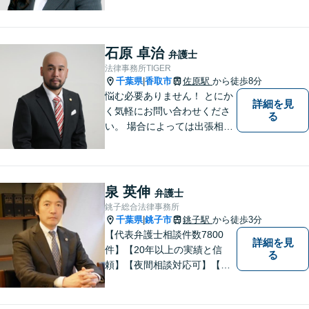
側）、借金問題、離婚・不貞
慰謝料問題に力を入れていま
す。
石原 卓治
弁護士
法律事務所TIGER
千葉県
香取市
佐原駅
から徒歩8分
|
悩む必要ありません！ とにか
詳細を見
く気軽にお問い合わせくださ
る
い。 場合によっては出張相談
もさせていただきます。 htt
p://law-office-tiger.com/
泉 英伸
弁護士
銚子総合法律事務所
千葉県
銚子市
銚子駅
から徒歩3分
|
【代表弁護士相談件数7800
詳細を見
件】【20年以上の実績と信
る
頼】【夜間相談対応可】【法
テラス利用可】代表弁護士の
泉英伸は、弁護士会・銚子市