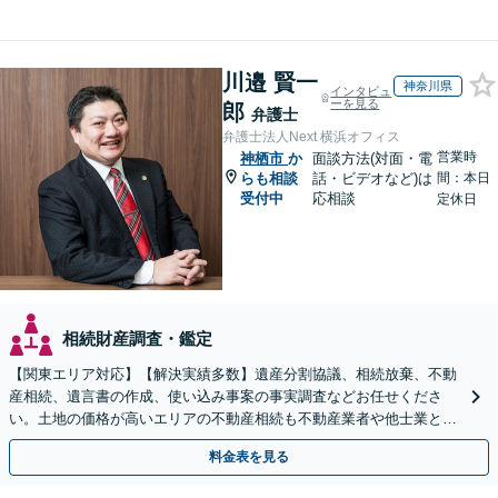
川邉 賢一
神奈川県
インタビュ
ーを見る
郎
弁護士
弁護士法人Next 横浜オフィス
営業時
神栖市
か
面談方法(対面・電
らも相談
話・ビデオなど)は
間：本日
受付中
応相談
定休日
相続財産調査・鑑定
【関東エリア対応】【解決実績多数】遺産分割協議、相続放棄、不動
産相続、遺言書の作成、使い込み事案の事実調査などお任せくださ
い。土地の価格が高いエリアの不動産相続も不動産業者や他士業と連
携し、適切かつ円滑に対応します【初回相談無料】
料金表を見る