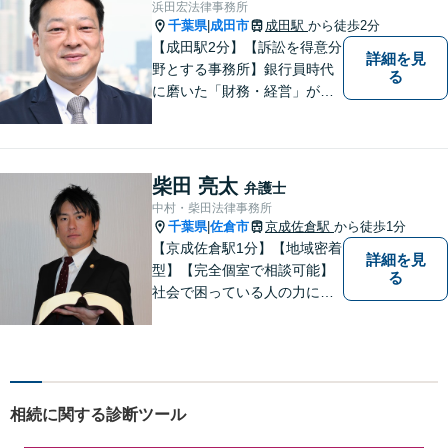
浜田宏法律事務所
千葉県
成田市
成田駅
から徒歩2分
|
【成田駅2分】【訴訟を得意分
詳細を見
野とする事務所】銀行員時代
る
に磨いた「財務・経営」が強
み。依頼者さまのもとに直接
足を運び、対面でお話を聞く
現場主義を大切に。相談しや
すいパートナーを目指してい
柴田 亮太
弁護士
ます。【元裁判官の弁護士も
中村・柴田法律事務所
在籍】企業法務を中心に、個
千葉県
佐倉市
京成佐倉駅
から徒歩1分
|
人案件にも対応
【京成佐倉駅1分】【地域密着
詳細を見
型】【完全個室で相談可能】
る
社会で困っている人の力にな
りたいと思い、弁護士を志し
ました。地元の皆様からはお
金に関するご相談の他、遺産
相続、離婚・男女問題、交通
事故の案件を広く受け付けて
相続に関する診断ツール
います。 ぜひご相談くださ
い。