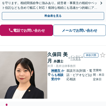
を守ります。相続関係紛争に強みあり。経営者・事業主の相続やペッ
ト信託なども含めて幅広く対応！複雑な相続にも迅速かつ的確にアド
バイスいたします。
料金表を見る
電話でお問い合わせ
メールでお問い合わせ
久保田 美
神奈川県
インタビュ
ーを見る
月
弁護士
井澤・黒井法律事務所
営業時
神栖市
か
面談方法(対面・電
らも相談
話・ビデオなど)は
間：本日
受付中
応相談
定休日