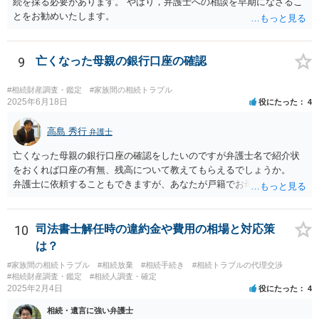
続を採る必要があります。 やはり，弁護士への相談を早期になさるこ
とをお勧めいたします。
9
亡くなった母親の銀行口座の確認
#相続財産調査・鑑定
#家族間の相続トラブル
2025年6月18日
役にたった
4
高島 秀行
弁護士
亡くなった母親の銀行口座の確認をしたいのですが弁護士名で紹介状
をおくれば口座の有無、残高について教えてもらえるでしょうか。
弁護士に依頼することもできますが、あなたが戸籍でお母さんの相続
人であり、相続人本人であることなどを証明すれば、口座の有無や残
高は教えてくれると思います。 自分ではよくわからないということ
であれば、弁護士に相談し依頼されたら良いと思います。
10
司法書士解任時の違約金や費用の相場と対応策
は？
#家族間の相続トラブル
#相続放棄
#相続手続き
#相続トラブルの代理交渉
#相続財産調査・鑑定
#相続人調査・確定
2025年2月4日
役にたった
4
相続・遺言に強い弁護士