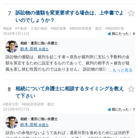
放棄するかどうか決めることができます。 銀行やサラ金が数年も放置
することはありませんので、数年後に借金が発見される可能性はほぼ
7
訴訟物の価額を変更要求する場合は、上申書でよ
ありません。 なお、私が扱った相続放棄を検討していた案件で、期間
いのでしょうか？
伸長して調査したところ、サラ金に対する過払金など相当な財産が見
#協議
#不動産・土地の相続
#相続放棄
#相続財産調査・鑑定
#相続税対策
つかったため相続したという事例がありました。
2018年3月11日
役にたった
6
相続・遺言に強い弁護士
鈴木 崇裕
弁護士
訴訟物の価額は、裁判を起こす者＝原告が裁判所に支払う手数料の金
額を算定するために設定するものであって、裁判の相手方＝被告が疑
義を差し挟む性質のものではありません。 訴訟物の価額自体が裁判の
目的（審理の対象）となることもありませんので、上申書や証拠を出
したとしても、変更されることはありません。
8
相続について弁護士に相談するタイミングを教え
て下さい
#遺産分割
#相続財産調査・鑑定
2018年9月27日
役にたった
7
相続・遺言に強い弁護士
鈴木 崇裕
弁護士
話合いの余地がないようであれば，遺産分割を進めるためには法的手