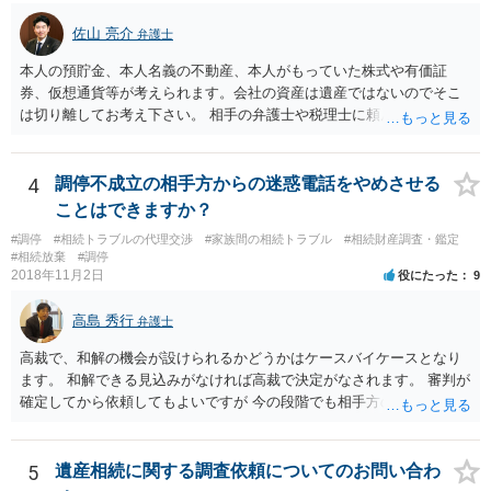
佐山 亮介
弁護士
本人の預貯金、本人名義の不動産、本人がもっていた株式や有価証
券、仮想通貨等が考えられます。会社の資産は遺産ではないのでそこ
は切り離してお考え下さい。 相手の弁護士や税理士に頼んでも守秘義
務を理由に断られる可能性が高いです。 資料は調停を起こしてから任
意に開示を求め、応じなければ「調査嘱託」という手続きを使って銀
行等に照会をかけることになるでしょう。 不動産は、相続登記が済ん
4
調停不成立の相手方からの迷惑電話をやめさせる
でいなければ市役所ないし区役所に、お子様と義父様のつながりがわ
ことはできますか？
かる戸籍一式を揃えてもちこみ、「名寄せ」という手続きをすると、
#調停
#相続トラブルの代理交渉
#家族間の相続トラブル
#相続財産調査・鑑定
分かると思います。遺産分割協議書の偽造等により既に相続登記され
#相続放棄
#調停
てしまっている場合は、住所などに当たりをつけて登記名義を調べて
2018年11月2日
役にたった
9
探すことになるでしょう。 代理人弁護士を立てられるのはおすすめで
すが、現代では、各々が自由に価格設定をしていますので、特に相場
高島 秀行
弁護士
はお示しできません。ただし、かつて日本弁護士連合会が設けていた
報酬基準を踏まえて価格設定している弁護士は一定数いると思います
高裁で、和解の機会が設けられるかどうかはケースバイケースとなり
ので、それが一応の目安となるでしょう。
ます。 和解できる見込みがなければ高裁で決定がなされます。 審判が
確定してから依頼してもよいですが 今の段階でも相手方の連絡が迷惑
であれば 弁護士に依頼してもよいと思います。
5
遺産相続に関する調査依頼についてのお問い合わ