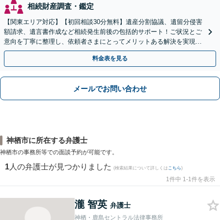
相続財産調査・鑑定
【関東エリア対応】【初回相談30分無料】遺産分割協議、遺留分侵害
額請求、遺言書作成など相続発生前後の包括的サポート！ご状況とご
意向を丁寧に整理し、依頼者さまにとってメリットある解決を実現で
きるよう尽力します【休日・夜間相談対応（要予約）】
料金表を見る
メールでお問い合わせ
神栖市に所在する弁護士
神栖市の事務所等での面談予約が可能です。
1
人の弁護士が見つかりました
(検索結果について詳しくは
こちら
)
1件中 1-1件を表示
瀧 智英
弁護士
神栖・鹿島セントラル法律事務所