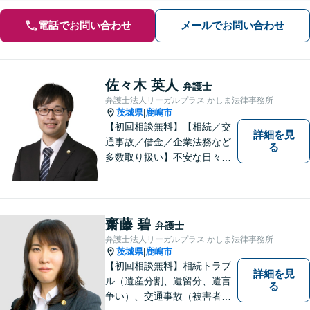
電話でお問い合わせ
メールでお問い合わせ
佐々木 英人
弁護士
弁護士法人リーガルプラス かしま法律事務所
茨城県
鹿嶋市
|
【初回相談無料】【相続／交
詳細を見
通事故／借金／企業法務など
る
多数取り扱い】不安な日々を
お過ごしの方は、ぜひ一度ご
連絡ください！皆様のお気持
ちを尊重して解決へと動いて
まいります。法律的知見のア
齋藤 碧
弁護士
ップデートを怠りません。
弁護士法人リーガルプラス かしま法律事務所
茨城県
鹿嶋市
|
【初回相談無料】相続トラブ
詳細を見
ル（遺産分割、遺留分、遺言
る
争い）、交通事故（被害者