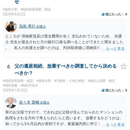
せ
#遺産分割
#相続財産調査・鑑定
2024年5月2日
役にたった
6
高島 秀行
弁護士
ところが 滞納家賃及び退去費用が全く 支払われていないため、 弁護
士 先生が退去された方の銀行口座を調べることができたと聞きました
。 友人の弁護士が調べたのは、判決取得後に滞納賃料回収のため
に、預金の有無及び残高の開示を求めたもので 判決を取るために、
預金の入出金履歴を調べたわけではありません。 残念ながら、事案
や目的も異なりますし、開示の内容も異なります。
6
父の遺産相続、放棄すべきか調査してから決める
べきか？
#相続財産調査・鑑定
#遺産分割
#不動産・土地の相続
#相続人調査・確定
#相続放棄
#相続手続き
2025年7月15日
役にたった
5
佐々木 晋輔
弁護士
実のお父様ですので、できればお父様が住んでおられたマンションの
処理をされる方向で考えられたらと思います。 放棄するかどうかは、
知ってから3カ月以内が原則ですが、家庭裁判所に申立すれば3カ月の
期間を伸長することができます。 その間に、財産の状況を調査して、