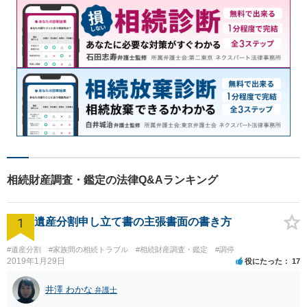
相続財産調査・鑑定の法律Q&Aランキング
1
遺産分割申し立て書の主張書面の書き方
#遺産分割
#家族間の相続トラブル
#相続財産調査・鑑定
#調停
2019年1月29日
役にたった
17
井澤 わかな
弁護士