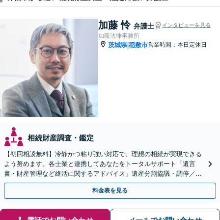
加藤 怜
弁護士
インタビューを見る
加藤法律事務所
茨城県
稲敷市
営業時間：本日定休日
|
相続財産調査・鑑定
【初回相談無料】冷静かつ粘り強い対応で、理想の相続が実現できる
よう努めます。各士業と連携してあなたをトータルサポート「遺言
書・財産管理など終活に関するアドバイス」遺産分割協議・調停／不
動産相続／遺言書作成／後見／事業承継【ビデオ面談対応】
料金表を見る