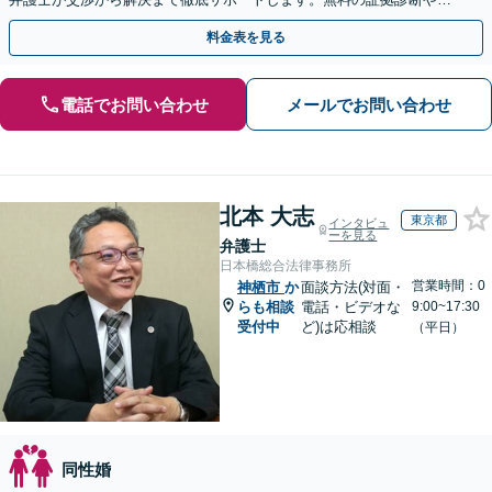
手金の返還保証もありますので安心してご相談ください。
料金表を見る
電話でお問い合わせ
メールでお問い合わせ
北本 大志
東京都
インタビュ
ーを見る
弁護士
日本橋総合法律事務所
営業時間：0
神栖市
か
面談方法(対面・
らも相談
電話・ビデオな
9:00~17:30
受付中
ど)は応相談
（平日）
同性婚