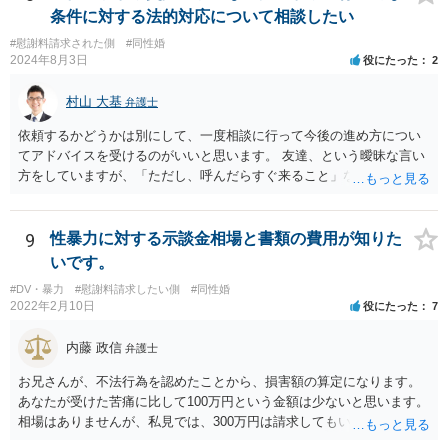
条件に対する法的対応について相談したい
#慰謝料請求された側
#同性婚
2024年8月3日
役にたった
2
村山 大基
弁護士
依頼するかどうかは別にして、一度相談に行って今後の進め方につい
てアドバイスを受けるのがいいと思います。 友達、という曖昧な言い
方をしていますが、「ただし、呼んだらすぐ来ること」などと条件を
つけているあたり、 今後も何かしら行ってきそうなので、おっしゃる
通り関わりを断つ方向がいいと思います。
9
性暴力に対する示談金相場と書類の費用が知りた
いです。
#DV・暴力
#慰謝料請求したい側
#同性婚
2022年2月10日
役にたった
7
内藤 政信
弁護士
お兄さんが、不法行為を認めたことから、損害額の算定になります。
あなたが受けた苦痛に比して100万円という金額は少ないと思います。
相場はありませんが、私見では、300万円は請求してもいいですね。
しかし、支払い能力の問題もあるので、支払うと言う気持ちが、なく