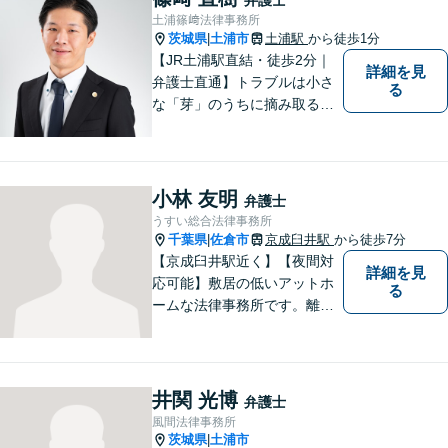
事故の案件を広く受け付けて
土浦篠﨑法律事務所
います。 ぜひご相談くださ
茨城県
土浦市
土浦駅
から徒歩1分
|
い。
【JR土浦駅直結・徒歩2分｜
詳細を見
弁護士直通】トラブルは小さ
る
な「芽」のうちに摘み取るこ
とが大切です。少しでも不安
に感じることがあれば、ご相
談ください。
小林 友明
弁護士
うすい総合法律事務所
千葉県
佐倉市
京成臼井駅
から徒歩7分
|
【京成臼井駅近く】【夜間対
詳細を見
応可能】敷居の低いアットホ
る
ームな法律事務所です。離婚
問題／相続問題／交通事故／
刑事事件／企業法務など、幅
広い法律トラブルに対応。
【地域に根差し他弁護士】的
井関 光博
弁護士
確なアドバイスやサポートで
風間法律事務所
ご相談者様のお役に立てるよ
茨城県
土浦市
|