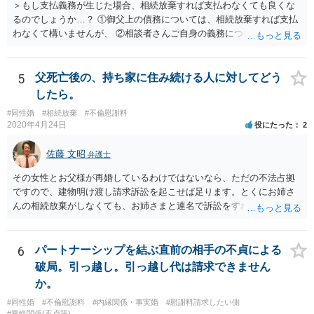
＞もし支払義務が生じた場合、相続放棄すれば支払わなくても良くな
るのでしょうか…？ ①御父上の債務については、相続放棄すれば支払
わなくて構いませんが、 ②相談者さんご自身の義務については、契約
書そのもの（サインした推定相続人はどんな義務を負うのか）を見て
いないので何とも言えません。 そもそも、何の義務も負わないなら、
印鑑証明まで用意して推定相続人にサインさせる意味もないような気
5
父死亡後の、持ち家に住み続ける人に対してどう
がします。 もし何らかの義務を相続放棄しても負う内容だと困ります
したら。
ので、契約書の文面を持って、弁護士に相談に行かれることをお勧め
#同性婚
#相続放棄
#不倫慰謝料
します。
2020年4月24日
役にたった
2
佐藤 文昭
弁護士
その女性とお父様が再婚しているわけではないなら、ただの不法占拠
ですので、建物明け渡し請求訴訟を起こせば足ります。とくにお姉さ
んの相続放棄がしなくても、お姉さまと連名で訴訟をすればいいだけ
のことです。
6
パートナーシップを結ぶ直前の相手の不貞による
破局。引っ越し。引っ越し代は請求できません
か。
#同性婚
#不倫慰謝料
#内縁関係・事実婚
#慰謝料請求したい側
#異性関係(不貞等)