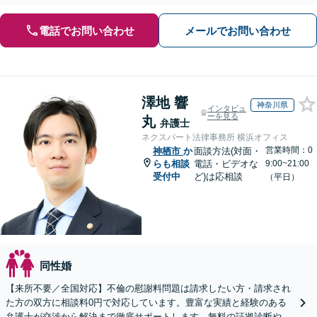
電話でお問い合わせ
メールでお問い合わせ
澤地 響
神奈川県
インタビュ
ーを見る
丸
弁護士
ネクスパート法律事務所 横浜オフィス
営業時間：0
神栖市
か
面談方法(対面・
らも相談
電話・ビデオな
9:00~21:00
受付中
ど)は応相談
（平日）
同性婚
【来所不要／全国対応】不倫の慰謝料問題は請求したい方・請求され
た方の双方に相談料0円で対応しています。豊富な実績と経験のある
弁護士が交渉から解決まで徹底サポートします。無料の証拠診断や着