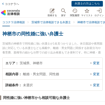
弁護士の方はこちら
ココナラへ
投稿する
探す
閲覧履歴
マイリスト
ログイン
ココナラ法律相談
茨城県で法律相談できる弁護士
神栖市で法律相談で
神栖市の同性婚に強い弁護士
茨城県の神栖市で同性婚に強い弁護士が1名見つかりました。休日面談や夜間面
談に対応している弁護士なども掲載中。離婚・男女問題に関係する財産分与や
養育費、親権等の細かな分野での絞り込み検索もでき便利です。特に神栖・鹿
島セントラル法律事務所の瀧 智英弁護士のプロフィール情報や弁護士費用、強
みなどが注目されています。『神栖市で土日や夜間に発生した同性婚のトラブ
エリア
茨城県、神栖市
変更
ルを今すぐに弁護士に相談したい』『同性婚のトラブル解決の実績豊富な近く
の弁護士を検索したい』『初回相談無料で同性婚を法律相談できる神栖市内の
相談内容
離婚・男女問題、同性婚
変更
弁護士に相談予約したい』などでお困りの相談者さんにおすすめです。
詳細条件
未選択
変更
同性婚に強い神栖市から相談可能な弁護士