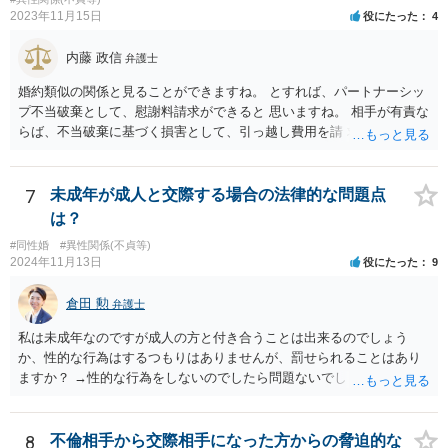
2023年11月15日
役にたった
4
内藤 政信
弁護士
婚約類似の関係と見ることができますね。 とすれば、パートナーシッ
プ不当破棄として、慰謝料請求ができると 思いますね。 相手が有責な
らば、不当破棄に基づく損害として、引っ越し費用を請 求できるよう
に思います。
7
未成年が成人と交際する場合の法律的な問題点
は？
#同性婚
#異性関係(不貞等)
2024年11月13日
役にたった
9
倉田 勲
弁護士
私は未成年なのですが成人の方と付き合うことは出来るのでしょう
か、性的な行為はするつもりはありませんが、罰せられることはあり
ますか？ →性的な行為をしないのでしたら問題ないでしょう
8
不倫相手から交際相手になった方からの脅迫的な