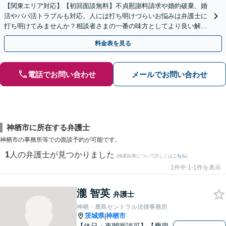
【関東エリア対応】【初回面談無料】不貞慰謝料請求や婚約破棄、婚
活やパパ活トラブルも対応。人には打ち明けづらいお悩みは弁護士に
打ち明けてみませんか？相談者さまの一番の味方としてより良い解決
を実現するべく法的側面よりお力添えします【分割払い可】
料金表を見る
電話でお問い合わせ
メールでお問い合わせ
神栖市に所在する弁護士
神栖市の事務所等での面談予約が可能です。
1
人の弁護士が見つかりました
(検索結果について詳しくは
こちら
)
1件中 1-1件を表示
瀧 智英
弁護士
神栖・鹿島セントラル法律事務所
茨城県
神栖市
|