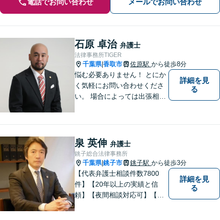
電話でお問い合わせ
メールでお問い合わせ
石原 卓治
弁護士
法律事務所TIGER
千葉県
香取市
佐原駅
から徒歩8分
|
悩む必要ありません！ とにか
詳細を見
く気軽にお問い合わせくださ
る
い。 場合によっては出張相談
もさせていただきます。 htt
p://law-office-tiger.com/
泉 英伸
弁護士
銚子総合法律事務所
千葉県
銚子市
銚子駅
から徒歩3分
|
【代表弁護士相談件数7800
詳細を見
件】【20年以上の実績と信
る
頼】【夜間相談対応可】【法
テラス利用可】代表弁護士の
泉英伸は、弁護士会・銚子市