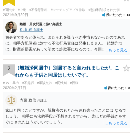
#同性婚
#中絶
#不倫慰謝料
#マッチングアプリ詐欺
#慰謝料請求された側
2021年9月30日
役にたった
14
離婚・男女問題に強い弁護士
丸山 紳
弁護士
独身者であると偽られ、またそれを疑うべき事情もなかったのであれ
ば、相手方配偶者に対する不法行為責任は発生しません。 結婚詐欺
は、財産的損害があって初めて詐欺罪になるので、今回は該当しませ
ん。 貞操権侵害は、既婚者であることを偽られていて、その上既婚者
であることを知っていれば交際しなかったといえる場合に、慰謝料請
求が可能です。 LINEなどで、結婚を当然の前提にした関係だったこと
2
（離婚済同居中）別居すると言われましたが、こ
を立証できる場合は、請求は可能と考えます。
れからも子供と同居はしたいです。
#DV・暴力
#不起訴
#示談交渉
#同性婚
#親権
2020年2月7日
役にたった
8
内藤 政信
弁護士
家出と同じことですが、親権者のもとから連れ去ったことには なるで
しょう。 相手にも法的手段が予想されますから、先ほどの手続きをす
ぐに されたほうがいいでしょう。