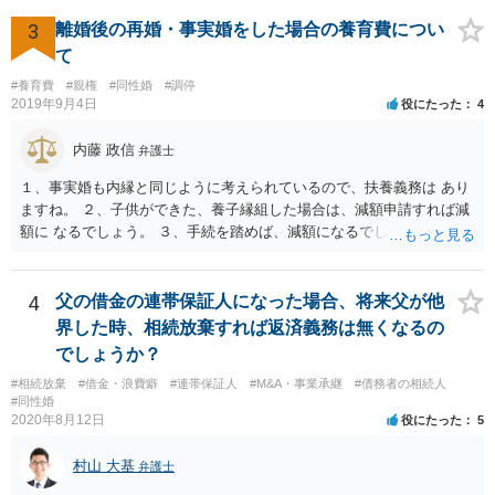
3
離婚後の再婚・事実婚をした場合の養育費につい
て
#養育費
#親権
#同性婚
#調停
2019年9月4日
役にたった
4
内藤 政信
弁護士
１、事実婚も内縁と同じように考えられているので、扶養義務は あり
ますね。 ２、子供ができた、養子縁組した場合は、減額申請すれば減
額に なるでしょう。 ３、手続を踏めば、減額になるでしょう。 ４、
それだけでは、減額はされないでしょう。 ５、養育費に影響はないで
しょう。 いろいろ議論のあるところですが、実務は上記のような運用
でしょう。
4
父の借金の連帯保証人になった場合、将来父が他
界した時、相続放棄すれば返済義務は無くなるの
でしょうか？
#相続放棄
#借金・浪費癖
#連帯保証人
#M&A・事業承継
#債務者の相続人
#同性婚
2020年8月12日
役にたった
5
村山 大基
弁護士