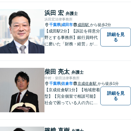
の委員会等の活動を通じて地
域の皆様の生活に貢献してま
浜田 宏
弁護士
いりました。豊富な経験を活
浜田宏法律事務所
かし地域の法律問題をサポー
千葉県
成田市
成田駅
から徒歩2分
|
トいたします。
【成田駅2分】【訴訟を得意分
詳細を見
野とする事務所】銀行員時代
る
に磨いた「財務・経営」が強
み。依頼者さまのもとに直接
足を運び、対面でお話を聞く
現場主義を大切に。相談しや
すいパートナーを目指してい
柴田 亮太
弁護士
ます。【元裁判官の弁護士も
中村・柴田法律事務所
在籍】企業法務を中心に、個
千葉県
佐倉市
京成佐倉駅
から徒歩1分
|
人案件にも対応
【京成佐倉駅1分】【地域密着
詳細を見
型】【完全個室で相談可能】
る
社会で困っている人の力にな
りたいと思い、弁護士を志し
ました。地元の皆様からはお
金に関するご相談の他、遺産
相続、離婚・男女問題、交通
篠﨑 直樹
弁護士