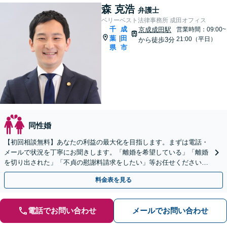
森 克浩
弁護士
ベリーベスト法律事務所 成田オフィス
千
成
京成成田駅
営業時間：09:00~
葉
田
|
21:00（平日）
から徒歩3分
県
市
同性婚
【初回相談無料】あなたの利益の最大化を目指します。まずは電話・
メールで状況を丁寧にお聞きします。「離婚を希望している」「離婚
を切り出された」「不貞の慰謝料請求をしたい」等お任せください。
【リーズナブルな料金設定】
料金表を見る
電話でお問い合わせ
メールでお問い合わせ