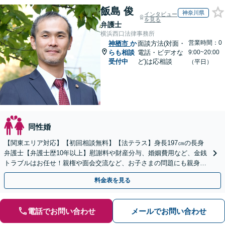
飯島 俊
神奈川県
インタビュー
を見る
弁護士
横浜西口法律事務所
営業時間：0
神栖市
か
面談方法(対面・
らも相談
電話・ビデオな
9:00~20:00
受付中
ど)は応相談
（平日）
同性婚
【関東エリア対応】【初回相談無料】【法テラス】身長197㎝の長身
弁護士【弁護士歴10年以上】慰謝料や財産分与、婚姻費用など、金銭
トラブルはお任せ！親権や面会交流など、お子さまの問題にも親身に
対応【夜間・休日面談】【子連れ相談】【電話相談】
料金表を見る
電話でお問い合わせ
メールでお問い合わせ