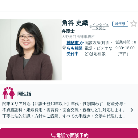
角谷 史織
埼玉県
インタビュ
ーを見る
弁護士
大野角谷法律事務所
営業時間：0
神栖市
か
面談方法(対面・
らも相談
電話・ビデオな
9:30~18:00
受付中
ど)は応相談
（平日）
同性婚
関東エリア対応【弁護士歴10年以上】年代・性別問わず、財産分与・
不貞慰謝料・婚姻費用・養育費・面会交流・親権などに対応します。
丁寧に法的知識・方針をご説明。すべての手続き・交渉を代理します
【子連れ相談可】【休日・夜間面談可】
電話で面談予約