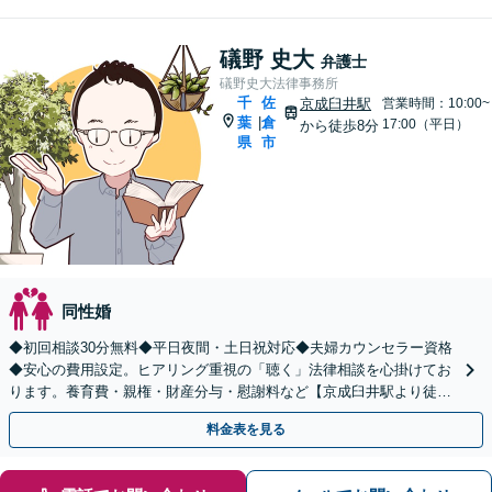
礒野 史大
弁護士
礒野史大法律事務所
千
佐
京成臼井駅
営業時間：10:00~
葉
倉
|
17:00（平日）
から徒歩8分
県
市
同性婚
◆初回相談30分無料◆平日夜間・土日祝対応◆夫婦カウンセラー資格
◆安心の費用設定。ヒアリング重視の「聴く」法律相談を心掛けてお
ります。養育費・親権・財産分与・慰謝料など【京成臼井駅より徒歩
8分】完全個室／キッズスペース有
料金表を見る