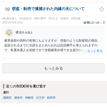
なるような条件では困るでしょう。 支払いの効果を高めるために、弁
護士を立ち合い人にするといいで しょう。 したがって、金額も含め
10
窃盗・転売で逮捕された内縁の夫について
て、条件については弁護士と話をするといい でしょう。 書面はどちら
が作っても構いません。 書類を作るには、少なくも、５５０００円
#私選弁護人
#示談交渉
#執行猶予
#万引き・窃盗罪
#同性婚
は、かかるでしょう。
2021年4月14日
役にたった
2
匿名A
弁護士
被害金額や前科の有無にもよりますが、窃盗のような財産犯の場合、
起訴されるまでに示談をまとめられれば起訴猶予も考えられますの
で、私選弁護人を依頼できて全額被害弁償できる資力がお有りなので
あれば、信頼できそうな弁護士を探して一度相談されることをおすす
めいたします。起訴されてしまうと前科はついてしまう可能性が極め
て高いので、被害金額はさほど大きくなく初犯で起訴猶予の可能性が
もっとみる
あり得る事案なのであれば、起訴までの弁護活動が極めて重要です。
もちろん国選弁護人であってもできるかぎり最善を尽くす弁護士が大
多数だとは思いますが、特に被害件数が多いようなケースですと、一
般論としては私選弁護人に頼んだ方がどうしても使える時間が多くな
近くの市区町村を選び直す
り、示談をまとめられる可能性が高くなる傾向は否定できないように
鹿行
思われます。
鹿嶋市
潮来市
神栖市
行方市
鉾田市