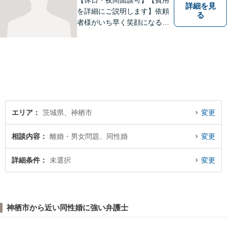
【休日・夜間面談可】【費用
詳細を見
を詳細にご説明します】依頼
る
者様がいち早く笑顔になるよ
うご事情やお気持ちに寄り添
った対応を心がけておりま
す。鹿行地区に限らず、千葉
県香取市や銚子市などにお住
まいの皆さまからのご相談も
積極的にお受けしています。
エリア
茨城県、神栖市
変更
相談内容
離婚・男女問題、同性婚
変更
詳細条件
未選択
変更
神栖市から近い同性婚に強い弁護士