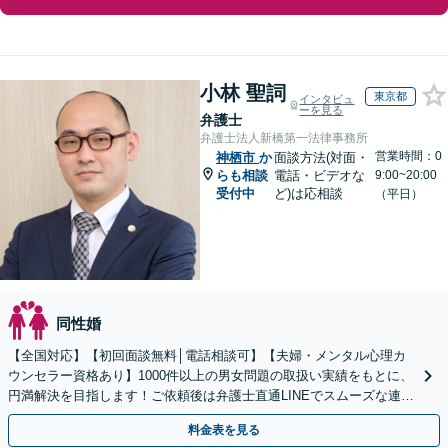
小林 聖詞
東京都
インタビュ
ーを見る
弁護士
弁護士法人新橋第一法律事務所
営業時間：0
神栖市
か
面談方法(対面・
らも相談
電話・ビデオな
9:00~20:00
受付中
ど)は応相談
（平日）
同性婚
【全国対応】【初回面談無料│電話相談可】【夫婦・メンタル心理カ
ウンセラー資格あり】1000件以上の男女問題の取扱い実績をもとに、
円満解決を目指します！ご依頼後は弁護士直通LINEでスムーズな連絡
も可能。セカンドオピニオンのご相談も承ります
料金表を見る