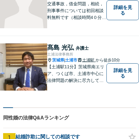
う尽力します。
交通事故，借金問題，相続，
詳細を見
刑事事件については初回相談
る
料無料です（相談時間4０分ま
で）。
髙島 光弘
弁護士
土浦法律事務所
茨城県
土浦市
土浦駅
から徒歩10分
|
【土浦駅11分】茨城県南エリ
詳細を見
ア、つくば市、土浦市中心に
る
法律問題の解決に尽力してお
ります。地域の実情を踏まえ
た丁寧な対応を心掛けていま
す。お困りごとがありました
ら、お気軽にご相談くださ
い。
同性婚の法律Q&Aランキング
1
結婚詐欺に関しての相談です