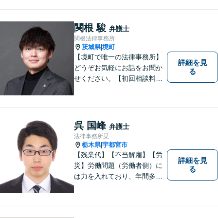
ますので、お問合せくださ
い。
関根 駿
弁護士
関根法律事務所
茨城県
境町
|
【境町で唯一の法律事務所】
詳細を見
どうぞお気軽にお話をお聞か
る
せください。【初回相談料無
料】【キッズスペース有り】
呉 国峰
弁護士
法律事務所栞
栃木県
宇都宮市
|
【残業代】【不当解雇】【労
詳細を見
災】労働問題（労働者側）に
る
は力を入れており、年間多数
の相談・受任実績がありま
す。また、所属弁護士全員が
日本労働弁護団（労働者側の