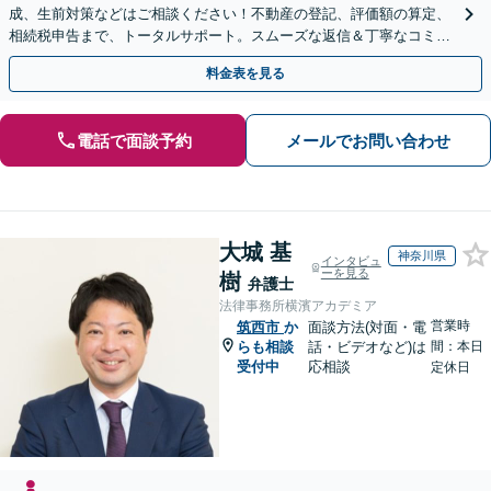
成、生前対策などはご相談ください！不動産の登記、評価額の算定、
相続税申告まで、トータルサポート。スムーズな返信＆丁寧なコミュ
ニケーション◎お気軽にご相談ください。
料金表を見る
電話で面談予約
メールでお問い合わせ
大城 基
神奈川県
インタビュ
ーを見る
樹
弁護士
法律事務所横濱アカデミア
営業時
筑西市
か
面談方法(対面・電
らも相談
話・ビデオなど)は
間：本日
受付中
応相談
定休日