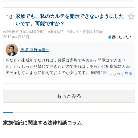
10
家族でも、私のカルテを開示できないようにした
いです。可能ですか？
#成年後見(生前の財産管理)
#家族信託
#認知症・意思疎通不能
2019年4月12日
役にたった
1
馬場 龍行
弁護士
あなたが未成年でなければ，普通は家族でもカルテ開示はできませ
ん。が，しっかり禁じておきたいのであれば，あらかじめ病院にカル
テ開示しないように伝えておくのが安心です。 病院に開示しないよう
に伝える書面を作ることはできますが，それがなくても開示はされる
可能性は低いのでコストパフォーマンスとしてはどうかなという感じ
がします。
もっとみる
家族信託に関連する法律相談コラム