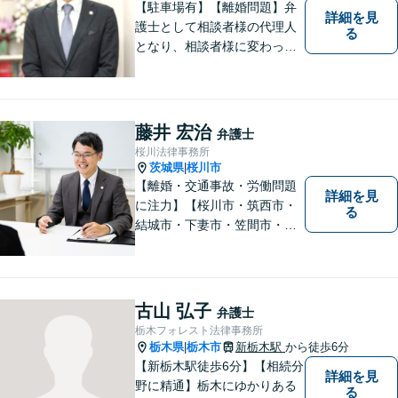
【駐車場有】【離婚問題】弁
詳細を見
護士として相談者様の代理人
る
となり、相談者様に変わって
対応し、後のトラブルを未然
に防ぎます。 易しい言葉で、
明確に判断をお示しし、問題
解決をサポートさせていただ
藤井 宏治
弁護士
きますので、是非ご相談くだ
桜川法律事務所
さい。
茨城県
桜川市
|
【離婚・交通事故・労働問題
詳細を見
に注力】【桜川市・筑西市・
る
結城市・下妻市・笠間市・真
岡市・石岡市から相談実績多
数】皆様が抱える問題にベス
トな解決を提案します。
古山 弘子
弁護士
栃木フォレスト法律事務所
栃木県
栃木市
新栃木駅
から徒歩6分
|
【新栃木駅徒歩6分】【相続分
詳細を見
野に精通】栃木にゆかりある
る