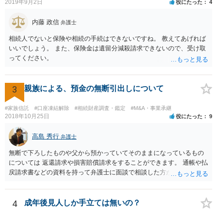
ろとなります。 返済の事実や、返済を約束するメール等です。 金額の
2019年9月2日
役にたった
4
大きさや状況を考えると、一つ一つの問題を解決し、万が一に備えて
おく方が宜しいかと思います。 緊急という訳ではないかと思います
内藤 政信
弁護士
が、事前準備が早い方が有効な手段が増える傾向にありますので、早
相続人でないと保険や相続の手続はできないですね。 教えてあげれば
目に弁護士を入れられることを御検討頂くと良いかと思います。
いいでしょう。 また、保険金は遺留分減殺請求できないので、受け取
ってください。
3
親族による、預金の無断引出しについて
#家族信託
#口座凍結解除
#相続財産調査・鑑定
#M&A・事業承継
2018年10月25日
役にたった
9
高島 秀行
弁護士
無断で下ろしたものや父から預かっていてそのままになっているもの
については 返還請求や損害賠償請求をすることができます。 通帳や払
戻請求書などの資料を持って弁護士に面談で相談した方がよいと思い
ます。
4
成年後見人しか手立ては無いの？