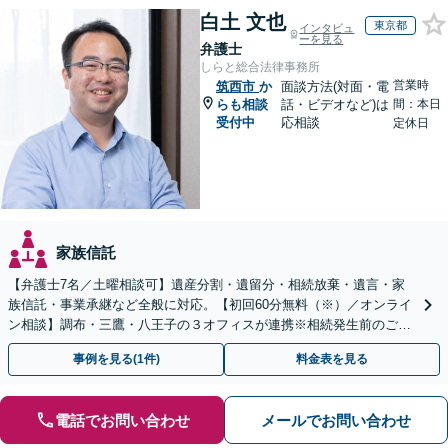
白土 文也
東京都
インタビュ
ーを見る
弁護士
しらと総合法律事務所
営業時
筑西市
か
面談方法(対面・電
らも相談
話・ビデオなど)は
間：本日
受付中
応相談
定休日
家族信託
【弁護士7名／土曜相談可】遺産分割・遺留分・相続放棄・遺言・家
族信託・事業承継など全般に対応。【初回60分無料（※）／オンライ
ン相談】調布・三鷹・八王子の３オフィスが連携※相続発生前のご相
談など有料相談になるものもございます。
事例を見る(1件)
料金表を見る
電話でお問い合わせ
メールでお問い合わせ