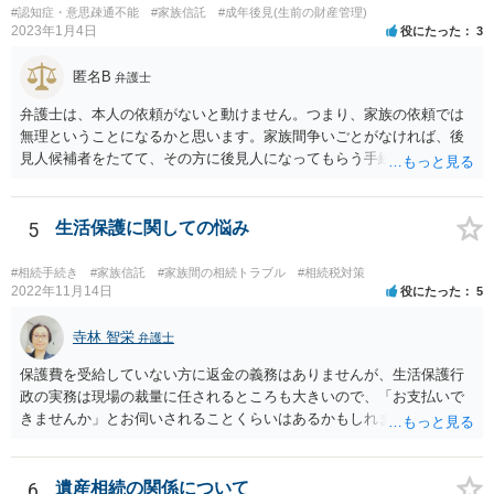
#認知症・意思疎通不能
#家族信託
#成年後見(生前の財産管理)
2023年1月4日
役にたった
3
匿名B
弁護士
弁護士は、本人の依頼がないと動けません。つまり、家族の依頼では
無理ということになるかと思います。家族間争いごとがなければ、後
見人候補者をたてて、その方に後見人になってもらう手続をすすめた
ほうが、今後もいろいろやりやすくなると思います。
5
生活保護に関しての悩み
#相続手続き
#家族信託
#家族間の相続トラブル
#相続税対策
2022年11月14日
役にたった
5
寺林 智栄
弁護士
保護費を受給していない方に返金の義務はありませんが、生活保護行
政の実務は現場の裁量に任されるところも大きいので、「お支払いで
きませんか」とお伺いされることくらいはあるかもしれません。 通報
するかどうかは、あなたとお父さんの妹さんとの関係などを総合的に
考えてご判断いただくのが良いと思います。
6
遺産相続の関係について