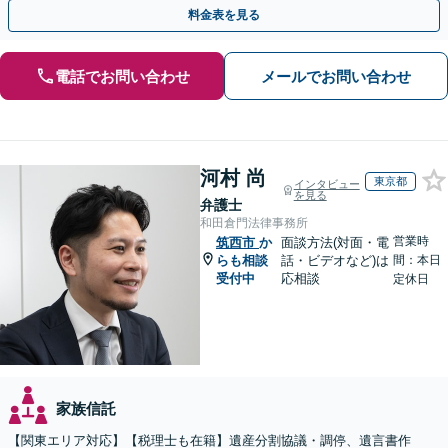
す。まずは無料相談でお悩みをお聞かせください。
料金表を見る
電話でお問い合わせ
メールでお問い合わせ
河村 尚
東京都
インタビュー
を見る
弁護士
和田倉門法律事務所
営業時
筑西市
か
面談方法(対面・電
らも相談
話・ビデオなど)は
間：本日
受付中
応相談
定休日
家族信託
【関東エリア対応】【税理士も在籍】遺産分割協議・調停、遺言書作