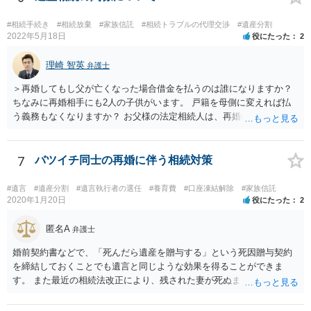
#相続手続き
#相続放棄
#家族信託
#相続トラブルの代理交渉
#遺産分割
2022年5月18日
役にたった
2
理崎 智英
弁護士
＞再婚してもし父が亡くなった場合借金を払うのは誰になりますか？
ちなみに再婚相手にも2人の子供がいます。 戸籍を母側に変えれば払
う義務もなくなりますか？ お父様の法定相続人は、再婚相手とご相談
者様なので、お父様の借金はご相談者様も相続することになります。
戸籍がどこにあるのかは関係ありません。 ただし、お父様が亡くなっ
たことを知ってから３か月以内に家庭裁判所にて「相続放棄」の手続
7
バツイチ同士の再婚に伴う相続対策
をすれば、ご相談者様はお父様の借金は相続しません。
#遺言
#遺産分割
#遺言執行者の選任
#養育費
#口座凍結解除
#家族信託
2020年1月20日
役にたった
2
匿名A
弁護士
婚前契約書などで、「死んだら遺産を贈与する」という死因贈与契約
を締結しておくことでも遺言と同じような効果を得ることができま
す。 また最近の相続法改正により、残された妻が死ぬまで家に住み続
けられる権利として「配偶者居住権」という制度が設けられましたの
で、その制度を活用する方法も考えられます。 もし契約書の作成まで