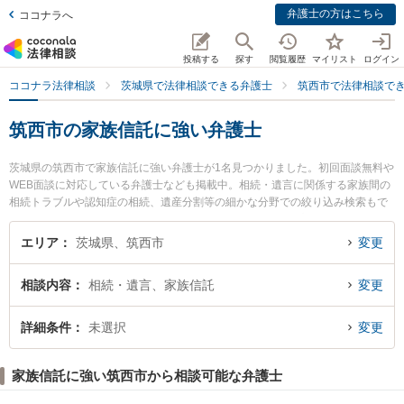
弁護士の方はこちら
ココナラへ
投稿する
探す
閲覧履歴
マイリスト
ログイン
ココナラ法律相談
茨城県で法律相談できる弁護士
筑西市で法律相談で
筑西市の家族信託に強い弁護士
茨城県の筑西市で家族信託に強い弁護士が1名見つかりました。初回面談無料や
WEB面談に対応している弁護士なども掲載中。相続・遺言に関係する家族間の
相続トラブルや認知症の相続、遺産分割等の細かな分野での絞り込み検索もで
き便利です。特に古田土法律事務所の古田土 和人弁護士のプロフィール情報や
弁護士費用、強みなどが注目されています。『筑西市で土日や夜間に発生した
エリア
茨城県、筑西市
変更
家族信託のトラブルを今すぐに弁護士に相談したい』『家族信託のトラブル解
決の実績豊富な近くの弁護士を検索したい』『初回相談無料で家族信託を法律
相談内容
相続・遺言、家族信託
変更
相談できる筑西市内の弁護士に相談予約したい』などでお困りの相談者さんに
おすすめです。
詳細条件
未選択
変更
家族信託に強い筑西市から相談可能な弁護士