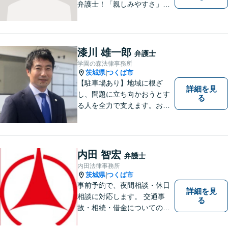
弁護士！「親しみやすさ」
「話しやすさ」に定評があり
ます。まずは皆様の抱える問
題や心境をお聞かせくださ
い。皆様にとって最善の対応
漆川 雄一郎
弁護士
策をご提案します。【駐車場
学園の森法律事務所
有】【子連れ相談歓迎】
茨城県
つくば市
|
【駐車場あり】地域に根ざ
詳細を見
し、問題に立ち向かおうとす
る
る人を全力で支えます。お困
りの方は、お気軽にご相談く
ださい。
内田 智宏
弁護士
内田法律事務所
茨城県
つくば市
|
事前予約で、夜間相談・休日
詳細を見
相談に対応します。 交通事
る
故・相続・借金についてのご
相談は初回無料で実施いたし