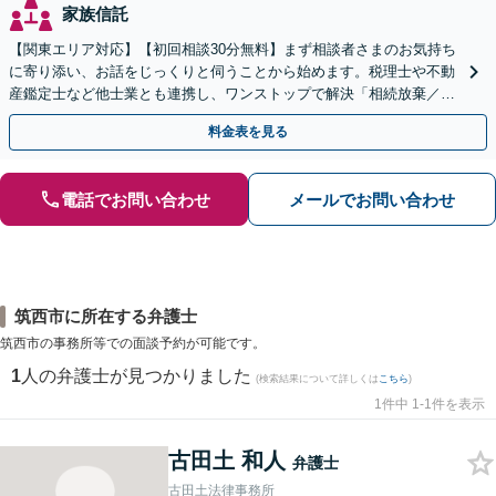
家族信託
【関東エリア対応】【初回相談30分無料】まず相談者さまのお気持ち
に寄り添い、お話をじっくりと伺うことから始めます。税理士や不動
産鑑定士など他士業とも連携し、ワンストップで解決「相続放棄／遺
言書作成／遺留分侵害額請求／使い込み・寄与分など」
料金表を見る
電話でお問い合わせ
メールでお問い合わせ
筑西市に所在する弁護士
筑西市の事務所等での面談予約が可能です。
1
人の弁護士が見つかりました
(検索結果について詳しくは
こちら
)
1件中 1-1件を表示
古田土 和人
弁護士
古田土法律事務所