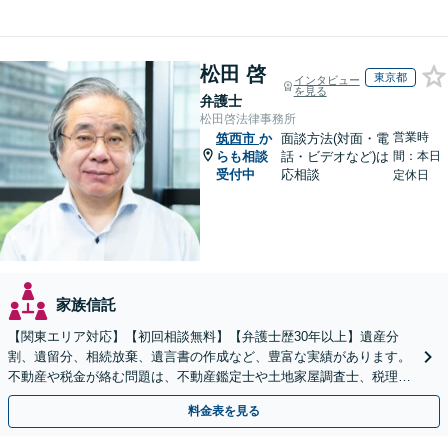
松田 啓
東京都
インタビュー
を見る
弁護士
松田啓法律事務所
営業時
筑西市
か
面談方法(対面・電
らも相談
話・ビデオなど)は
間：本日
受付中
応相談
定休日
家族信託
【関東エリア対応】【初回相談無料】【弁護士歴30年以上】遺産分
割、遺留分、相続放棄、遺言書の作成など、豊富な実績があります。
不動産や税金が絡む問題は、不動産鑑定士や土地家屋調査士、税理士
と提携【事前予約で、休日・夜間面談可】【WEB面談可】
料金表を見る