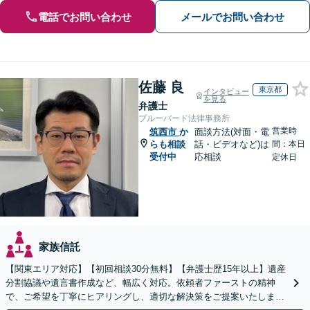
電話でお問い合わせ
メールでお問い合わせ
佐藤 良
東京都
インタビュー
を見る
弁護士
ブルーバード法律事務所
営業時
筑西市
か
面談方法(対面・電
らも相談
話・ビデオなど)は
間：本日
受付中
応相談
定休日
家族信託
【関東エリア対応】【初回相談30分無料】【弁護士歴15年以上】遺産
分割協議や遺言書作成など、幅広く対応。依頼者ファーストの精神
で、ご希望を丁寧にヒアリングし、適切な解決策をご提案いたしま