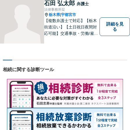
弁護士団体）に所属していま
石田 弘太郎
弁護士
す。
法律事務所栞
栃木県
宇都宮市
|
【複数弁護士で対応】【栃木
詳細を見
街道沿い】【土日祝日夜間対
る
応可能】交通事故・労働/雇用
問題・刑事事件に注力してい
ます。宇都宮市の弁護士で
す。是非一度ご相談くださ
い。
相続に関する診断ツール