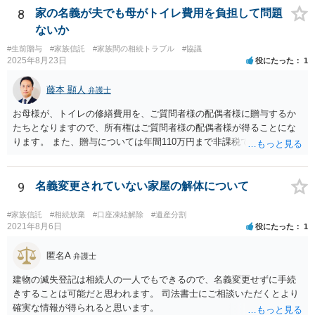
視野に入れておられる場合は、お近くの弁護士、できれば相続に強い
8
家の名義が夫でも母がトイレ費用を負担して問題
弁護士にご相談なさるとよいでしょう。
ないか
#生前贈与
#家族信託
#家族間の相続トラブル
#協議
2025年8月23日
役にたった
1
藤本 顯人
弁護士
お母様が、トイレの修繕費用を、ご質問者様の配偶者様に贈与するか
たちとなりますので、所有権はご質問者様の配偶者様が得ることにな
ります。 また、贈与については年間110万円まで非課税であり、トイ
レの修繕費であればこの枠内に収まると思います。
9
名義変更されていない家屋の解体について
#家族信託
#相続放棄
#口座凍結解除
#遺産分割
2021年8月6日
役にたった
1
匿名A
弁護士
建物の滅失登記は相続人の一人でもできるので、名義変更せずに手続
きすることは可能だと思われます。 司法書士にご相談いただくとより
確実な情報が得られると思います。