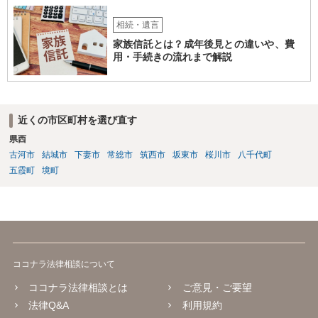
相続・遺言
家族信託とは？成年後見との違いや、費
用・手続きの流れまで解説
近くの市区町村を選び直す
県西
古河市
結城市
下妻市
常総市
筑西市
坂東市
桜川市
八千代町
五霞町
境町
ココナラ法律相談について
ココナラ法律相談とは
ご意見・ご要望
法律Q&A
利用規約