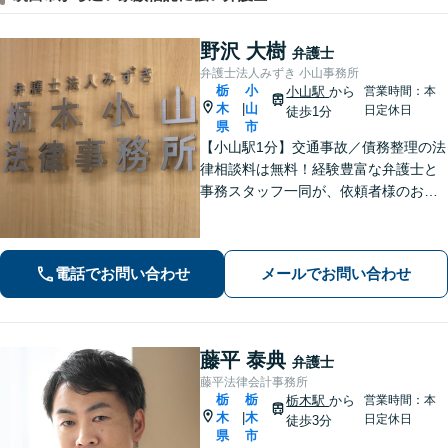
野沢 大樹
弁護士
弁護士法人みずき 小山事務所
栃
小
小山駅
から
営業時間：本
木
山
|
日定休日
徒歩1分
県
市
【小山駅1分】交通事故／債務整理の法
律相談料は無料！経験豊富な弁護士と
事務スタッフ一同が、依頼者様のお悩
みを解消できるよう全力でサポート。
状況を十分にヒアリングし、あらゆる
観点から解決策をご提案してまいりま
電話でお問い合わせ
メールでお問い合わせ
す。【休日・夜間対応】
藤平 泰典
弁護士
藤平法律会計事務所
栃
栃
栃木駅
から
営業時間：本
木
木
|
日定休日
徒歩3分
県
市