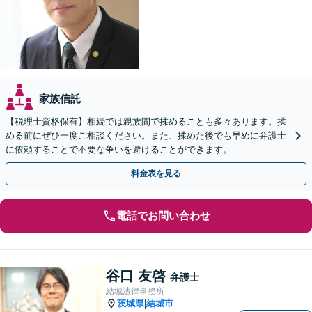
家族信託
【税理士資格保有】相続では親族間で揉めることも多々あります。揉
める前にぜひ一度ご相談ください。また、揉めた後でも早めに弁護士
に依頼することで不要な争いを避けることができます。
料金表を見る
電話でお問い合わせ
谷口 友啓
弁護士
結城法律事務所
茨城県
結城市
|