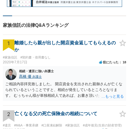
家族信託の法律Q&Aランキング
1
離婚したら親が出した開店資金返してもらえるの
か
#家族信託
#契約書・借用書なし
2020年7月17日
役にたった
18
相続・遺言に強い弁護士
髙橋 優
弁護士
ご相談内容拝見致しました。 開店資金を支出された親御さんが亡くな
られているということですと、相続が発生しているところとなりま
す。 むぅちゃん様が単独相続人であれば、お書き頂いたような方法で
ご主人に書面を書いてもらうことで対応は可能かと思います。 他にも
相続人おられるということであれば、他の相続人との協議が必要とな
るところです。 また、当該点とは別にご主人から貸付ではなく贈与で
2
亡くなる父の死亡保険金の相続について
あると主張される可能性がございます。 その場合には、貸付であるこ
とを伺わせる事情をどれだけ積み重ねることが出来るか、というとこ
#遺言
#M&A・事業承継
#口座凍結解除
#家族信託
#成年後見(生前の財産管理)