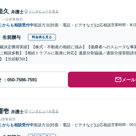
佳久
弁護士
インタビューを見る
イン法律事務所
市
からも相談受付中
面談方法(対面・電話・ビデオなど)は応相談
営業時間：本
生前贈与
料金表を見る
裁決定獲得実績】【株式・不動産の相続に強み】【後継者へのスムーズな事
ご相談多数】【相続トラブルに親身に対応】遺産分割協議／遺留分侵害額請求
】【渋谷駅3分】
せ
メール
謹壱
弁護士
インタビューを見る
法律事務所
市
からも相談受付中
面談方法(対面・電話・ビデオなど)は応相談
営業時間：00: