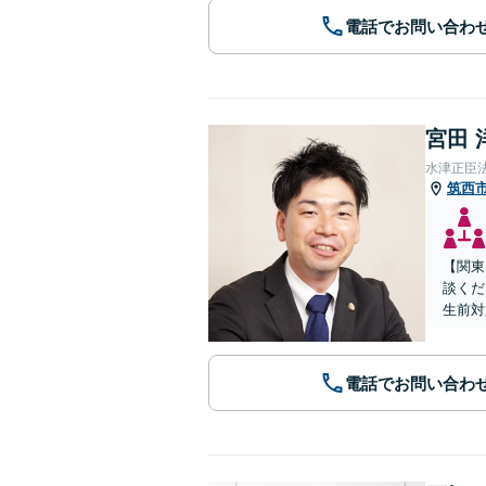
電話でお問い合わ
宮田 
水津正臣
筑西
【関東
談くだ
生前対
電話でお問い合わ