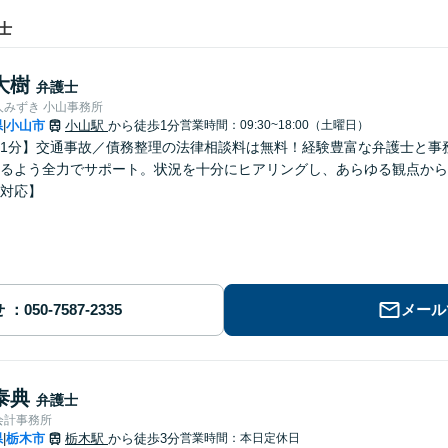
士
大樹
弁護士
人みずき 小山事務所
県
小山市
小山駅
から徒歩1分
営業時間：09:30~18:00（土曜日）
|
1分】交通事故／債務整理の法律相談料は無料！経験豊富な弁護士と事
るよう全力でサポート。状況を十分にヒアリングし、あらゆる観点から
対応】
せ
メール
泰典
弁護士
会計事務所
県
栃木市
栃木駅
から徒歩3分
営業時間：本日定休日
|