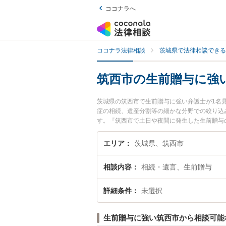
ココナラへ
ココナラ法律相談
茨城県で法律相談できる
筑西市の生前贈与に強
茨城県の筑西市で生前贈与に強い弁護士が1名
症の相続、遺産分割等の細かな分野での絞り込
す。『筑西市で土日や夜間に発生した生前贈与
生前贈与を法律相談できる筑西市内の弁護士に
エリア
茨城県、筑西市
相談内容
相続・遺言、生前贈与
詳細条件
未選択
生前贈与に強い筑西市から相談可能