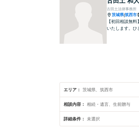
古田土 和
古田土法律事務所
茨城県
筑西市
|
【初回相談無料
いたします。ひ
エリア
茨城県、筑西市
相談内容
相続・遺言、生前贈与
詳細条件
未選択