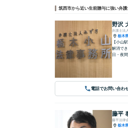
筑西市から近い生前贈与に強い弁護
野沢 
弁護士法
栃木
【小山駅
解消でき
日・夜間
電話でお問い合わ
藤平 
藤平法律
栃木