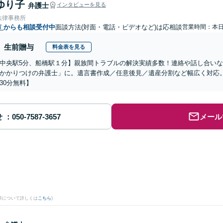
ゆり子
弁護士
インタビューを見る
法律事務所
市
からも相談受付中
面談方法(対面・電話・ビデオなど)は応相談
営業時間：本
生前贈与
料金表を見る
中央駅5分、船橋駅１分】親族間トラブルの解決実績多数！連絡や話し合い
かかりつけの弁護士」に。遺言書作成／任意後見／遺産分割など幅広く対応
30分無料】
せ
メール
果について詳しくは
こちら
)