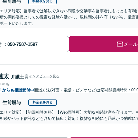
生前贈与
料金表を見る
エリア対応】当事者では解決できない問題や交渉事を当事者にもっとも有利
所の調停委員としての豊富な経験を活かし、親族間の絆を守りながら、遺言
ポートいたします。
せ
メール
健太
弁護士
インタビューを見る
事務所
市
からも相談受付中
面談方法(対面・電話・ビデオなど)は応相談
営業時間：00:
生前贈与
料金表を見る
エリア対応】【初回相談無料】【Web面談可】大切な相続財産を守ります。
相続やペット信託なども含めて幅広く対応！複雑な相続にも迅速かつ的確に