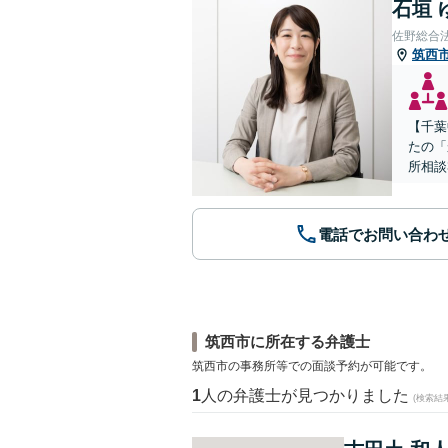
石垣 
佐野総合
筑西
【千葉
たの「
所相談
電話でお問い合わ
筑西市に所在する弁護士
筑西市の事務所等での面談予約が可能です。
1
人の弁護士が見つかりました
(検索結