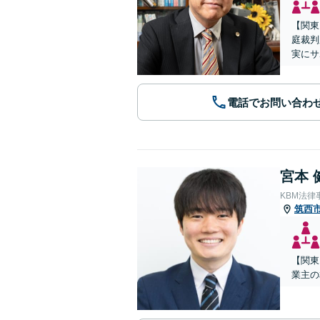
【関東
庭裁判
実にサ
電話でお問い合わ
宮本 
KBM法律
筑西
【関東
業主の