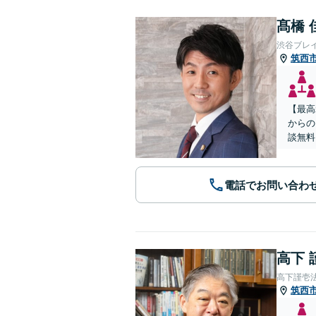
髙橋 
渋谷ブレ
筑西
【最高
からの
談無料
電話でお問い合わ
高下 
高下謹壱
筑西