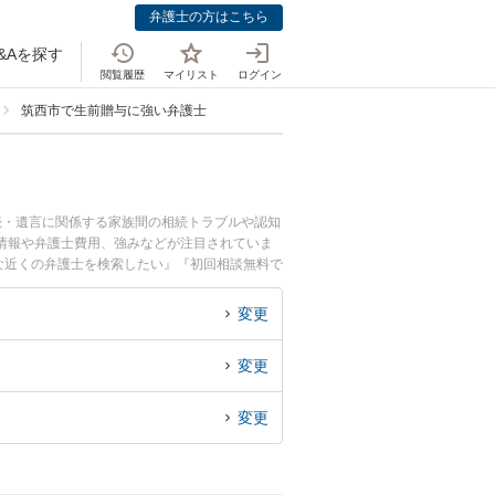
弁護士の方はこちら
&Aを探す
閲覧履歴
マイリスト
ログイン
筑西市で生前贈与に強い弁護士
続・遺言に関係する家族間の相続トラブルや認知
情報や弁護士費用、強みなどが注目されていま
な近くの弁護士を検索したい』『初回相談無料で
変更
変更
変更