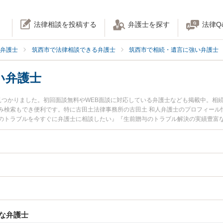
法律相談を投稿する
弁護士を探す
法律Q
弁護士
筑西市で法律相談できる弁護士
筑西市で相続・遺言に強い弁護士
い弁護士
見つかりました。初回面談無料やWEB面談に対応している弁護士なども掲載中。相
み検索もでき便利です。特に古田土法律事務所の古田土 和人弁護士のプロフィール
のトラブルを今すぐに弁護士に相談したい』『生前贈与のトラブル解決の実績豊富
相談予約したい』などでお困りの相談者さんにおすすめです。
な弁護士