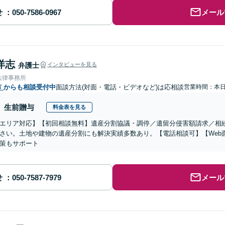
せ
メール
洋志
弁護士
インタビューを見る
法律事務所
市
からも相談受付中
面談方法(対面・電話・ビデオなど)は応相談
営業時間：本
生前贈与
料金表を見る
エリア対応】【初回相談無料】遺産分割協議・調停／遺留分侵害額請求／相
さい。土地や建物の遺産分割にも解決実績多数あり。【電話相談可】【Web
策もサポート
せ
メール