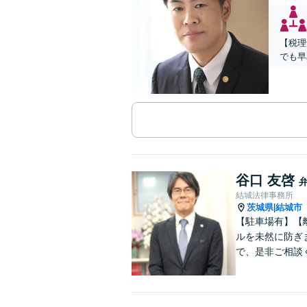
【税理
でも早
谷口 友啓
結城法律事務所
茨城県
結城市
|
【駐車場有】【
ルを未然に防ぎ
で、是非ご相談