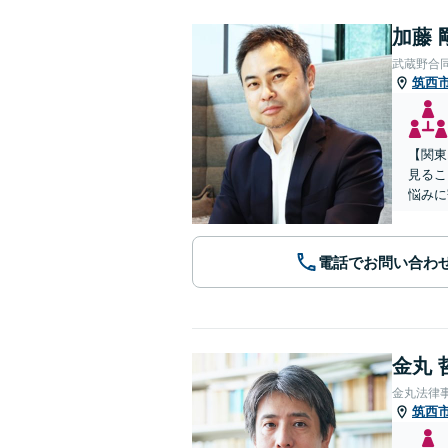
加藤 
武蔵野合
筑西
【関東
見るこ
悩みに
電話でお問い合わ
金丸 
金丸法律
筑西