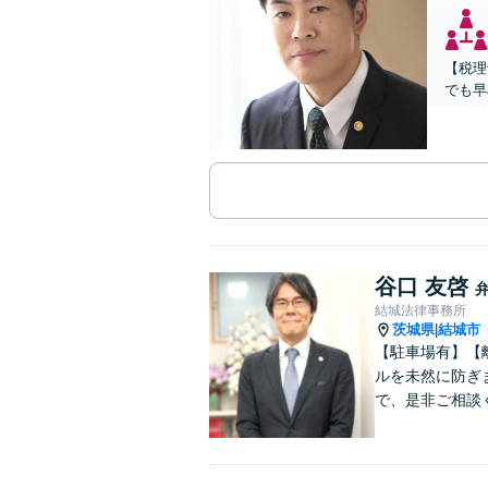
【税理
でも早
谷口 友啓
結城法律事務所
茨城県
結城市
|
【駐車場有】【
ルを未然に防ぎ
で、是非ご相談