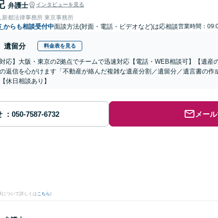
記
弁護士
インタビューを見る
人新都法律事務所 東京事務所
市
からも相談受付中
面談方法(対面・電話・ビデオなど)は応相談
営業時間：09:
遺留分
料金表を見る
対応】大阪・東京の2拠点でチームで迅速対応【電話・WEB相談可】【遺産
の返信を心がけます「不動産が絡んだ複雑な遺産分割／遺留分／遺言書の作
【休日相談あり】
せ
メール
果について詳しくは
こちら
)