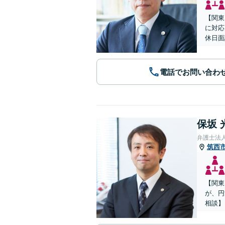
【関東
に対応
休日面
電話でお問い合わ
保坂 
弁護士法
筑西
【関東
が、円
相談】