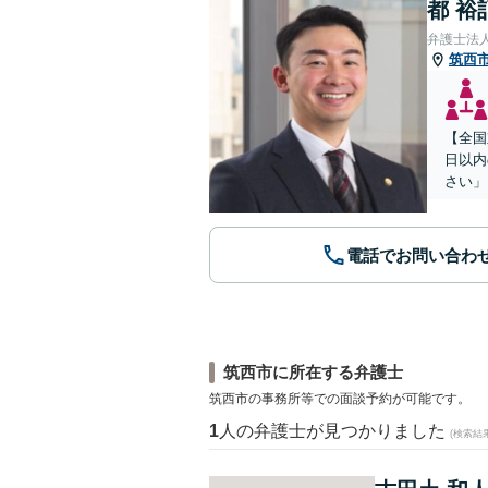
都 裕
弁護士法
筑西
【全国
日以内
さい」
電話でお問い合わ
筑西市に所在する弁護士
筑西市の事務所等での面談予約が可能です。
1
人の弁護士が見つかりました
(検索結