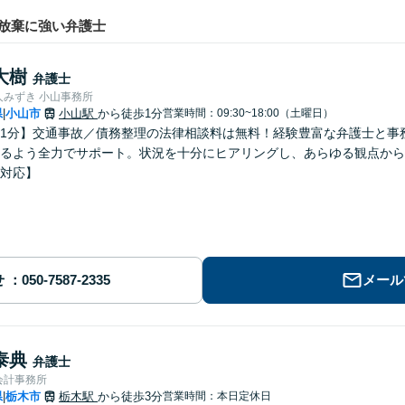
放棄に強い弁護士
大樹
弁護士
人みずき 小山事務所
県
小山市
小山駅
から徒歩1分
営業時間：09:30~18:00（土曜日）
|
1分】交通事故／債務整理の法律相談料は無料！経験豊富な弁護士と事
るよう全力でサポート。状況を十分にヒアリングし、あらゆる観点から
対応】
せ
メール
泰典
弁護士
会計事務所
県
栃木市
栃木駅
から徒歩3分
営業時間：本日定休日
|