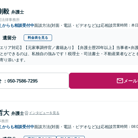
剛毅
弁護士
同法律事務所
市
からも相談受付中
面談方法(対面・電話・ビデオなど)は応相談
営業時間：本
遺留分
料金表を見る
エリア対応】【元家事調停官／書籍あり】【弁護士歴20年以上】当事者×弁
とができるのは、私独自の強みです！税理士・司法書士・不動産業者などと
寄り添います。
せ
メール
哲大
弁護士
インタビューを見る
事務所
市
からも相談受付中
面談方法(対面・電話・ビデオなど)は応相談
営業時間：08: