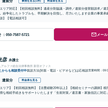
遺留分
事例を見る(1件)
料金表を見る
エリア対応】【初回相談無料】遺産分割協議・調停／遺留分侵害額請求／遺
。紛争化したトラブルも、早期解決を目指し、尽力いたします企業の事業承
談】【電話相談可】
せ
メール
光彦
弁護士
人アルファ総合法律事務所 新宿オフィス
市
からも相談受付中
面談方法(対面・電話・ビデオなど)は応相談
営業時間：09:0
遺留分
料金表を見る
エリア】【初回相談無料】【法曹経験20年以上】【相続セミナーの講師】税
滑な相続手続きをサポートいたします「生前対策／遺言書・家族信託に対応