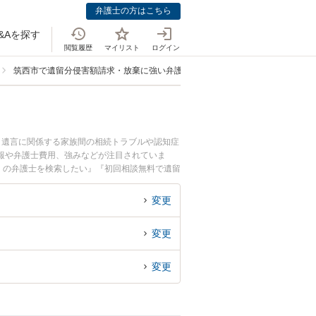
弁護士の方はこちら
&Aを探す
閲覧履歴
マイリスト
ログイン
筑西市で遺留分侵害額請求・放棄に強い弁護士
・遺言に関係する家族間の相続トラブルや認知症
報や弁護士費用、強みなどが注目されていま
くの弁護士を検索したい』『初回相談無料で遺留
変更
変更
変更