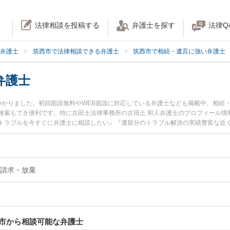
法律相談を投稿する
弁護士を探す
法律Q
弁護士
筑西市で法律相談できる弁護士
筑西市で相続・遺言に強い弁護士
弁護士
つかりました。初回面談無料やWEB面談に対応している弁護士なども掲載中。相続
検索もでき便利です。特に古田土法律事務所の古田土 和人弁護士のプロフィール情
トラブルを今すぐに弁護士に相談したい』『遺留分のトラブル解決の実績豊富な近
約したい』などでお困りの相談者さんにおすすめです。
請求・放棄
市から相談可能な弁護士