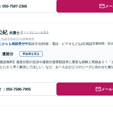
メー
公紀
弁護士
インタビューを見る
人池袋吉田総合法律事務所
市
からも相談受付中
面談方法(対面・電話・ビデオなど)は応相談
営業時間：本
遺留分
料金表を見る
面談無料】遺産分割の交渉や遺留分侵害額請求に豊富な経験と実績あり！「
とにかく早く解決してほしい」など、お一人おひとりのニーズに合わせた解決
せ
メール