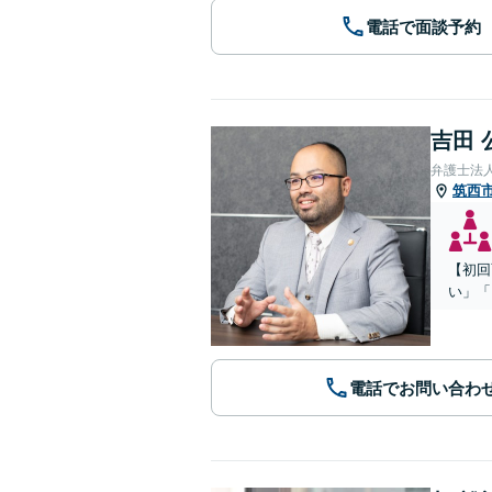
電話で面談予約
吉田 
弁護士法
筑西
【初回
い」「
電話でお問い合わ