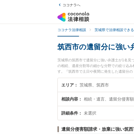
ココナラへ
ココナラ法律相談
茨城県で法律相談できる
筑西市の遺留分に強い
茨城県の筑西市で遺留分に強い弁護士が1名見
の相続、遺産分割等の細かな分野での絞り込み
す。『筑西市で土日や夜間に発生した遺留分の
分を法律相談できる筑西市内の弁護士に相談予
エリア
茨城県、筑西市
相談内容
相続・遺言、遺留分侵害額
詳細条件
未選択
遺留分侵害額請求・放棄に強い筑西