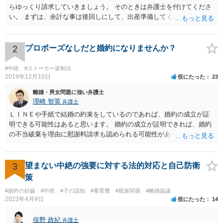
らゆっくり請求していきましょう。 そのときは弁護士を付けてくださ
い。 まずは、余計な事は後回しにして、出産準備してください。
2
プロポーズなしだと婚約になりませんか？
#中絶
#ストーカー規制法
2019年12月10日
役にたった
23
離婚・男女問題に強い弁護士
理崎 智英
弁護士
ＬＩＮＥや手紙で結婚の約束をしているのであれば、婚約の成立が証
明できる可能性はあると思います。 婚約の成立が証明できれば、婚約
の不当破棄を理由に慰謝料請求も認められる可能性があります。
3
望まない中絶の強要に対する法的対応と自己防衛
策
#婚外の妊娠
#中絶
#子の認知
#養育費
#親族関係
#離婚協議
2023年4月9日
役にたった
14
俣野 政紀
弁護士