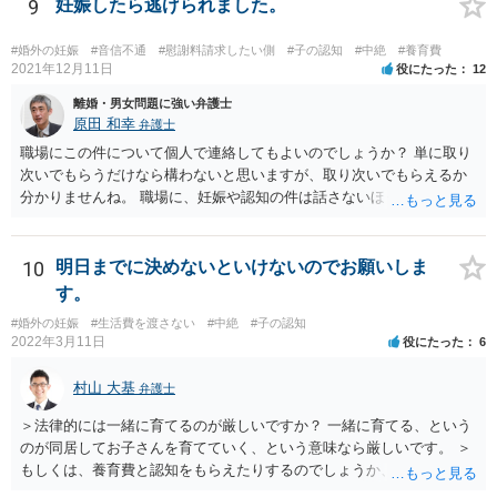
9
妊娠したら逃げられました。
#婚外の妊娠
#音信不通
#慰謝料請求したい側
#子の認知
#中絶
#養育費
2021年12月11日
役にたった
12
離婚・男女問題に強い弁護士
原田 和幸
弁護士
職場にこの件について個人で連絡してもよいのでしょうか？ 単に取り
次いでもらうだけなら構わないと思いますが、取り次いでもらえるか
分かりませんね。 職場に、妊娠や認知の件は話さないほうがよいと思
います。 それとも弁護士を通すべきなのでしょうか？ 相談者で対応が
難しいと思われれば、弁護士に入ってもらうことも検討されてくださ
い。 一度、お近くの弁護士に相談されてみてもよいと思います。
10
明日までに決めないといけないのでお願いしま
す。
#婚外の妊娠
#生活費を渡さない
#中絶
#子の認知
2022年3月11日
役にたった
6
村山 大基
弁護士
＞法律的には一緒に育てるのが厳しいですか？ 一緒に育てる、という
のが同居してお子さんを育てていく、という意味なら厳しいです。 ＞
もしくは、養育費と認知をもらえたりするのでしょうか、 相手が認知
を拒む場合、調停や裁判などの手続きで認知を求める必要がありま