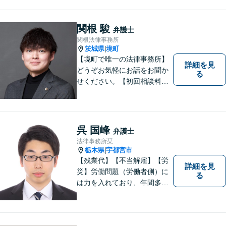
ますので、お問合せくださ
い。
関根 駿
弁護士
関根法律事務所
茨城県
境町
|
【境町で唯一の法律事務所】
詳細を見
どうぞお気軽にお話をお聞か
る
せください。【初回相談料無
料】【キッズスペース有り】
呉 国峰
弁護士
法律事務所栞
栃木県
宇都宮市
|
【残業代】【不当解雇】【労
詳細を見
災】労働問題（労働者側）に
る
は力を入れており、年間多数
の相談・受任実績がありま
す。また、所属弁護士全員が
日本労働弁護団（労働者側の