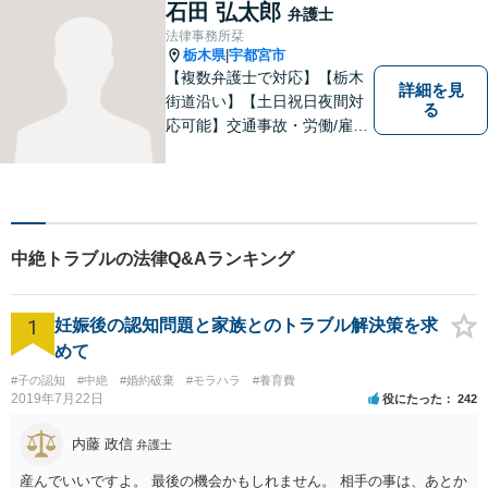
弁護士団体）に所属していま
石田 弘太郎
弁護士
す。
法律事務所栞
栃木県
宇都宮市
|
【複数弁護士で対応】【栃木
詳細を見
街道沿い】【土日祝日夜間対
る
応可能】交通事故・労働/雇用
問題・刑事事件に注力してい
ます。宇都宮市の弁護士で
す。是非一度ご相談くださ
い。
中絶トラブルの法律Q&Aランキング
1
妊娠後の認知問題と家族とのトラブル解決策を求
めて
#子の認知
#中絶
#婚約破棄
#モラハラ
#養育費
2019年7月22日
役にたった
242
内藤 政信
弁護士
産んでいいですよ。 最後の機会かもしれません。 相手の事は、あとか