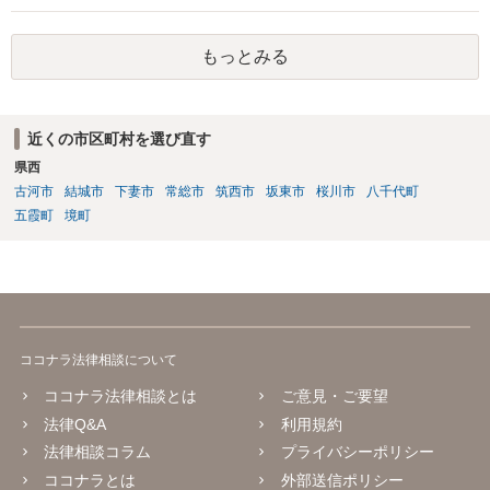
す。 また、認知されたことを前提に、父親として子を養う義務があり
ますので、 養育費を請求できます。 ただ、極端な話相手に収入がなか
もっとみる
ったり、行方不明だったりすると、実際上の回収が難しい可能性はあ
ります。
近くの市区町村を選び直す
県西
古河市
結城市
下妻市
常総市
筑西市
坂東市
桜川市
八千代町
五霞町
境町
ココナラ法律相談について
ココナラ法律相談とは
ご意見・ご要望
法律Q&A
利用規約
法律相談コラム
プライバシーポリシー
ココナラとは
外部送信ポリシー