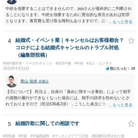
中絶を強要することはできませんので、pipiさんが最終的にご判断され
ることになります。中絶を強要するために脅迫的な発言があれば犯罪
となります。養育費も受け取る権利もありますので、認知等につきお
相手がきちんと対応しないのであれば弁護士にご相談されることをお
勧めします。
4
結婚式・イベント業｜キャンセルはお客様都合？
コロナによる結婚式キャンセルのトラブル対処
（編集部投稿）
#契約書作成・リーガルチェック
#誹謗中傷
#中絶
#法人・ビジネス
2020年4月22日
役にたった
19
青山 知史
弁護士
【①について】 民法上，自身の「責めに帰すべき事由」によって相手
の債務の履行ができなくなった場合には、相手の請求を拒めないとさ
れておりますので（民法536条2項），こうした条文に当たるかが問題
となります。 まず形式的には，条文に当たる可能性は考えられます。
現在の各宣言や要請は，強制力のあるものではなく，震災等で対象施
設が滅失してしまった場合と異なり，挙式等自体が物理的に不可能に
5
結婚詐欺に関しての相談です
なったとまではいえないかと思われます。こうした中で，顧客の判断
でキャンセルを申し出たとすれば，形式的には顧客側に帰責性があっ
#同性婚
#中絶
#不倫慰謝料
#マッチングアプリ詐欺
#慰謝料請求された側