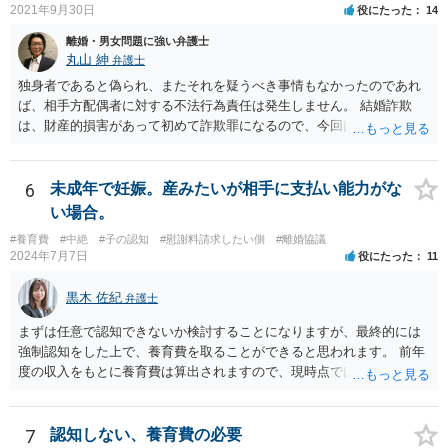
たといえる可能性は考えられます。 一方で，実質的に考えた場合，集
2021年9月30日
役にたった
14
会に供する施設等については，営業自粛を要請されているところ，結
離婚・男女問題に強い弁護士
婚式場等の施設についても，解釈によっては集会に供する施設の1つと
丸山 紳
弁護士
して，休止要請の対象と考える余地はあるかと思われます。 こうした
独身者であると偽られ、またそれを疑うべき事情もなかったのであれ
解釈を採った場合，強制力はないまでも，事実上挙式等の実施が困難
ば、相手方配偶者に対する不法行為責任は発生しません。 結婚詐欺
となる外部的要因があったとして，顧客の「責めに帰すべき事由」が
は、財産的損害があって初めて詐欺罪になるので、今回は該当しませ
あるとまではいえず，結婚式場等からの請求が認められない可能性は
ん。 貞操権侵害は、既婚者であることを偽られていて、その上既婚者
考えられます。 このように，条文の解釈次第で判断が分かれうるた
であることを知っていれば交際しなかったといえる場合に、慰謝料請
め，安易に請求ができると考えるのは危険かと思われます。 なお，仮
求が可能です。 LINEなどで、結婚を当然の前提にした関係だったこと
6
未成年で妊娠。産みたいが相手に支払い能力がな
に全額の請求が不可能となっても，これまでに生じた費用や打合せ相
を立証できる場合は、請求は可能と考えます。
当分の報酬の範囲であれば，中途終了時の委任事務への報酬請求や不
い場合。
当利得返還請求として，支払いを求められる可能性はあるかと思われ
#養育費
#中絶
#子の認知
#慰謝料請求したい側
#離婚協議
ます（民法648条3項、703条等）。 【②について】 請求に応じてもら
2024年7月7日
役にたった
11
えない場合，基本的には代理人を介した交渉や，法的手続きを取るこ
とになります。 もっとも，上述したように，全額の請求は，必ずしも
黒木 佐紀
弁護士
確実に認められる事案ではないと思われるため，法的手続きまでは行
わず，協議によって適切な範囲での支払いに関する合意を目指す方が
まずは任意で認知できないか検討することになりますが、最終的には
良いかと思われます。 【③について】 事実か否かにかかわらず，相手
強制認知をした上で、養育費を取ることができると思われます。 前年
の社会的評価を損なうような投稿であれば，名誉毀損となり得ます。
度の収入をもとに養育費は算出されますので、現時点では少額しか取
こうした場合，プロバイダ等を通じて投稿の削除を求めたり，また
れないとしても、相手が大学を卒業して就職したら、そこで再度、養
は，発信者自身の情報の開示を受けた上で，発進した当人に対する損
育費の増額調停を起こすこともできます。 仮に中絶する場合でも、相
害賠償請求等を行うことも可能です。
手方が妊娠について話し合いをしっかりしてくれない場合には、慰謝
7
認知しない、養育費の必要