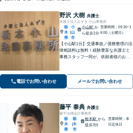
野沢 大樹
弁護士
弁護士法人みずき 小山事務所
栃
小
小山駅
か
営業時間：09:30~1
木
山
|
8:00（土曜日）
ら徒歩1分
県
市
【小山駅1分】交通事故／債務整理の法
律相談料は無料！経験豊富な弁護士と
事務スタッフ一同が、依頼者様のお悩
みを解消できるよう全力でサポート。
状況を十分にヒアリングし、あらゆる
観点から解決策をご提案してまいりま
電話でお問い合わせ
メールでお問い合わせ
す。【休日・夜間対応】
藤平 泰典
弁護士
藤平法律会計事務所
栃
栃
栃木駅
から
営業時間：本
木
木
|
日定休日
徒歩3分
県
市