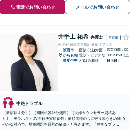
電話でお問い合わせ
メールでお問い合わせ
井手上 祐希
弁護士
東京都
Authense法律事務所 新宿オフィス
営業時間：00:
筑西市
面談方法(対面・
からも相
電話・ビデオな
00~23:59（土
談受付中
ど)は応相談
日祝日）
中絶トラブル
【新宿駅４分】】【初回相談45分無料】【夫婦カウンセラー資格あ
り】「モラハラ・DVの解決実績多数」依頼者様の心に寄り添うきめ細
やかな対応で、離婚問題を最善の解決へと導きます。「豊富なプラン