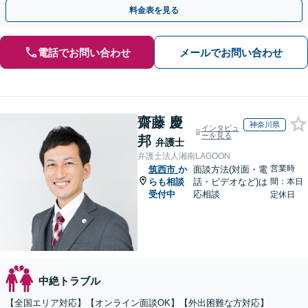
で一人一人に最適なサポートを提案」【ビデオ面談可】
料金表を見る
電話でお問い合わせ
メールでお問い合わせ
齋藤 慶
神奈川県
インタビュ
ーを見る
邦
弁護士
弁護士法人湘南LAGOON
営業時
筑西市
か
面談方法(対面・電
らも相談
話・ビデオなど)は
間：本日
受付中
応相談
定休日
中絶トラブル
【全国エリア対応】【オンライン面談OK】【外出困難な方対応】