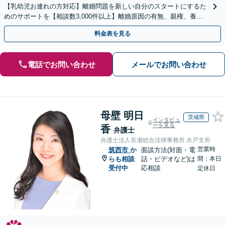
【乳幼児お連れの方対応】離婚問題を新しい自分のスタートにするた
めのサポートを【相談数3,000件以上】離婚原因の有無、親権、養育
費、財産分与、慰謝料請求【夜間・休日相談可】
料金表を見る
電話でお問い合わせ
メールでお問い合わせ
母壁 明日
茨城県
インタビュ
ーを見る
香
弁護士
弁護士法人長瀬総合法律事務所 水戸支所
営業時
筑西市
か
面談方法(対面・電
らも相談
話・ビデオなど)は
間：本日
受付中
応相談
定休日