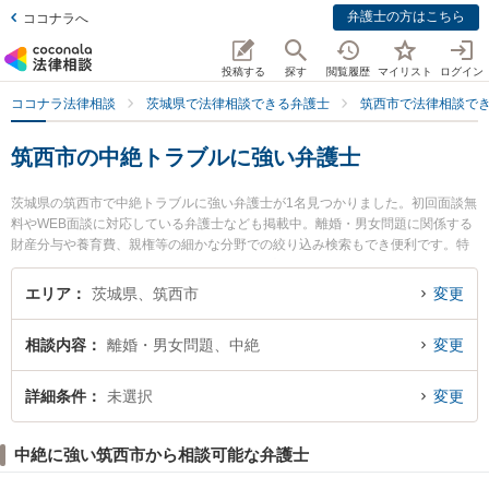
弁護士の方はこちら
ココナラへ
投稿する
探す
閲覧履歴
マイリスト
ログイン
ココナラ法律相談
茨城県で法律相談できる弁護士
筑西市で法律相談で
筑西市の中絶トラブルに強い弁護士
茨城県の筑西市で中絶トラブルに強い弁護士が1名見つかりました。初回面談無
料やWEB面談に対応している弁護士なども掲載中。離婚・男女問題に関係する
財産分与や養育費、親権等の細かな分野での絞り込み検索もでき便利です。特
に古田土法律事務所の古田土 和人弁護士のプロフィール情報や弁護士費用、強
みなどが注目されています。『筑西市で土日や夜間に発生した中絶トラブルの
エリア
茨城県、筑西市
変更
トラブルを今すぐに弁護士に相談したい』『中絶トラブルのトラブル解決の実
績豊富な近くの弁護士を検索したい』『初回相談無料で中絶トラブルを法律相
相談内容
離婚・男女問題、中絶
変更
談できる筑西市内の弁護士に相談予約したい』などでお困りの相談者さんにお
すすめです。
詳細条件
未選択
変更
中絶に強い筑西市から相談可能な弁護士