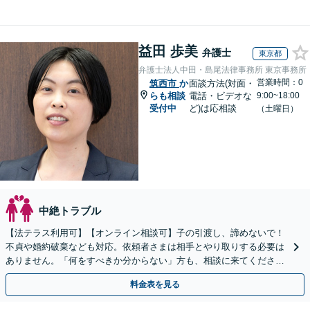
益田 歩美
弁護士
東京都
弁護士法人中田・島尾法律事務所 東京事務所
営業時間：0
筑西市
か
面談方法(対面・
らも相談
電話・ビデオな
9:00~18:00
受付中
ど)は応相談
（土曜日）
中絶トラブル
【法テラス利用可】【オンライン相談可】子の引渡し、諦めないで！
不貞や婚約破棄なども対応。依頼者さまは相手とやり取りする必要は
ありません。「何をすべきか分からない」方も、相談に来てくださ
い。相談・書類作成のみのプランもあります
料金表を見る