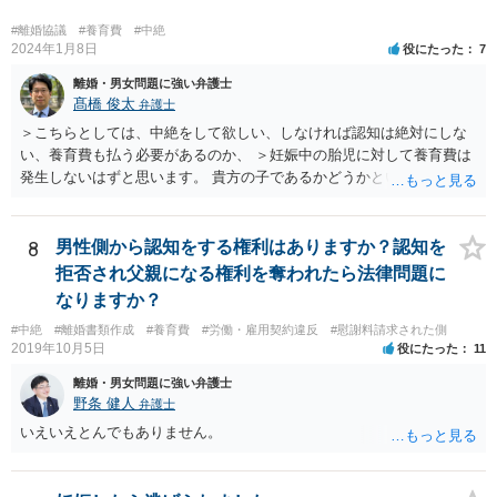
料請求などもできる可能性があります。 いずれにせよ、親御さんとの
関わりが不可欠となると思われますので、一度話し合った上で、法律
#離婚協議
#養育費
#中絶
事務所へ早めのご相談をされたほうがよろしいかと思います。
2024年1月8日
役にたった
7
離婚・男女問題に強い弁護士
髙橋 俊太
弁護士
＞こちらとしては、中絶をして欲しい、しなければ認知は絶対にしな
い、養育費も払う必要があるのか、 ＞妊娠中の胎児に対して養育費は
発生しないはずと思います。 貴方の子であるかどうかという問題は残
り得るところであり、最終的にはDNA鑑定なども必要となってはきま
すが、仮に貴方の子であれば、認知はせざるを得ず、養育費の支払義
務も生じることになります。なお、妊娠中の胎児については、（事前
8
男性側から認知をする権利はありますか？認知を
に話し合って養育費の取り決めをしておくことはできますが、母親が
拒否され父親になる権利を奪われたら法律問題に
胎児を代理して）養育費を請求することはできません。
なりますか？
#中絶
#離婚書類作成
#養育費
#労働・雇用契約違反
#慰謝料請求された側
2019年10月5日
役にたった
11
離婚・男女問題に強い弁護士
野条 健人
弁護士
いえいえとんでもありません。