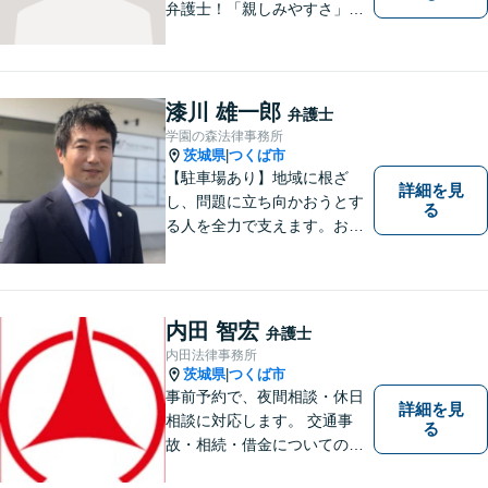
弁護士！「親しみやすさ」
「話しやすさ」に定評があり
ます。まずは皆様の抱える問
題や心境をお聞かせくださ
い。皆様にとって最善の対応
漆川 雄一郎
弁護士
策をご提案します。【駐車場
学園の森法律事務所
有】【子連れ相談歓迎】
茨城県
つくば市
|
【駐車場あり】地域に根ざ
詳細を見
し、問題に立ち向かおうとす
る
る人を全力で支えます。お困
りの方は、お気軽にご相談く
ださい。
内田 智宏
弁護士
内田法律事務所
茨城県
つくば市
|
事前予約で、夜間相談・休日
詳細を見
相談に対応します。 交通事
る
故・相続・借金についてのご
相談は初回無料で実施いたし