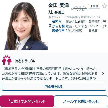
金田 美津
千葉県
インタビュ
ーを見る
江
弁護士
ネクスパート法律事務所 西船橋オフィス
営業時間：09:
筑西市
面談方法(対面・
からも相
電話・ビデオな
00~21:00（土
談受付中
ど)は応相談
日祝日）
中絶トラブル
【来所不要／全国対応】不倫の慰謝料問題は請求したい方・請求され
た方の双方に相談料0円で対応しています。豊富な実績と経験のある
弁護士が交渉から解決まで徹底サポートします。無料の証拠診断や着
手金の返還保証もありますので安心してご相談ください。
料金表を見る
電話でお問い合わせ
メールでお問い合わせ