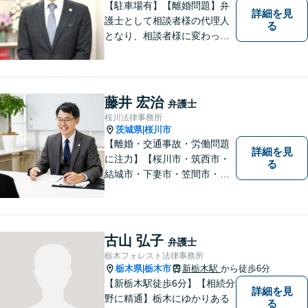
【駐車場有】【離婚問題】弁
詳細を見
護士として相談者様の代理人
る
となり、相談者様に変わって
対応し、後のトラブルを未然
に防ぎます。 易しい言葉で、
明確に判断をお示しし、問題
解決をサポートさせていただ
藤井 宏治
弁護士
きますので、是非ご相談くだ
桜川法律事務所
さい。
茨城県
桜川市
|
【離婚・交通事故・労働問題
詳細を見
に注力】【桜川市・筑西市・
る
結城市・下妻市・笠間市・真
岡市・石岡市から相談実績多
数】皆様が抱える問題にベス
トな解決を提案します。
古山 弘子
弁護士
栃木フォレスト法律事務所
栃木県
栃木市
新栃木駅
から徒歩6分
|
【新栃木駅徒歩6分】【相続分
詳細を見
野に精通】栃木にゆかりある
る