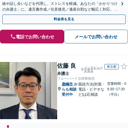
絡や話し合いなどを代理し、ストレスを軽減。あなたの「かかりつけ
の弁護士」に。遺言書作成／任意後見／遺産分割など幅広く対応。お
気軽にご相談ください！【初回来所相談30分無料】
料金表を見る
電話でお問い合わせ
メールでお問い合わせ
佐藤 良
東京都
インタビュー
を見る
弁護士
ブルーバード法律事務所
営業時間：0
鹿嶋市
か
面談方法(対面・
らも相談
電話・ビデオな
9:30~17:30
受付中
ど)は応相談
（平日）