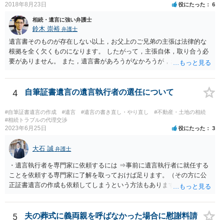
2018年8月23日
役にたった
6
相続・遺言に強い弁護士
鈴木 崇裕
弁護士
遺言書そのものが存在しない以上，お父上のご兄弟の主張は法律的な
根拠を全く欠くものになります。 したがって，主張自体，取り合う必
要がありません。 また，遺言書があろうがなかろうが，お父上のご兄
弟と面会しなければならない義務はもともとありません。 峰岸先生の
ご回答にもありますが， 代理人弁護士をたてて，その弁護士から相手
方に対して， ・相続に関する主張は法的根拠がなく，一切応じないこ
4
自筆証書遺言の遺言執行者の選任について
と ・今後一切の連絡をしてこないでほしいこと ・連絡を継続してくる
ようであれば警察への通報や法的措置も辞さないこと などを記載した
#自筆証書遺言の作成
#遺言
#遺言の書き直し・やり直し
#不動産・土地の相続
書面を発送してもらうことがよろしいように思います。
#相続トラブルの代理交渉
2023年6月25日
役にたった
3
大石 誠
弁護士
・遺言執行者を専門家に依頼するには ⇒事前に遺言執行者に就任する
ことを依頼する専門家に了解を取っておけば足ります。（その方に公
正証書遺言の作成も依頼してしまうという方法もあります） 事前に了
解を取るだけであれば、契約は不要ですし、契約料を払う必要もあり
ません。 遺言執行者に就任し、遺言執行が完了したときの報酬だけ、
弁護士費用としてかかります。 ・亡くなった際に、法務局に預けた自
5
夫の葬式に義両親を呼ばなかった場合に慰謝料請