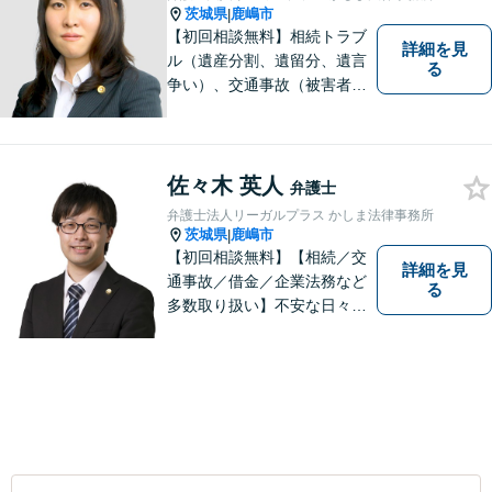
茨城県
鹿嶋市
|
【初回相談無料】相続トラブ
詳細を見
ル（遺産分割、遺留分、遺言
る
争い）、交通事故（被害者
側）、借金問題、離婚・不貞
慰謝料問題に力を入れていま
す。
佐々木 英人
弁護士
弁護士法人リーガルプラス かしま法律事務所
茨城県
鹿嶋市
|
【初回相談無料】【相続／交
詳細を見
通事故／借金／企業法務など
る
多数取り扱い】不安な日々を
お過ごしの方は、ぜひ一度ご
連絡ください！皆様のお気持
ちを尊重して解決へと動いて
まいります。法律的知見のア
ップデートを怠りません。