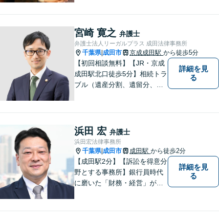
泉英伸は、弁護士会・銚子市
の委員会等の活動を通じて地
域の皆様の生活に貢献してま
宮崎 寛之
弁護士
いりました。豊富な経験を活
弁護士法人リーガルプラス 成田法律事務所
かし地域の法律問題をサポー
千葉県
成田市
京成成田駅
から徒歩5分
|
トいたします。
【初回相談無料】【JR・京成
詳細を見
成田駅北口徒歩5分】相続トラ
る
ブル（遺産分割、遺留分、遺
言争い）、交通事故（被害者
側）、未払い残業代請求、労
働災害に特に力を入れていま
す。
浜田 宏
弁護士
浜田宏法律事務所
千葉県
成田市
成田駅
から徒歩2分
|
【成田駅2分】【訴訟を得意分
詳細を見
野とする事務所】銀行員時代
る
に磨いた「財務・経営」が強
み。依頼者さまのもとに直接
足を運び、対面でお話を聞く
現場主義を大切に。相談しや