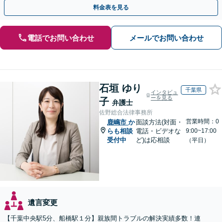
ください。遺言書や生前贈与など生前対策にも注力
料金表を見る
電話でお問い合わせ
メールでお問い合わせ
石垣 ゆり
千葉県
インタビュ
ーを見る
子
弁護士
佐野総合法律事務所
営業時間：0
鹿嶋市
か
面談方法(対面・
らも相談
電話・ビデオな
9:00~17:00
受付中
ど)は応相談
（平日）
遺言変更
【千葉中央駅5分、船橋駅１分】親族間トラブルの解決実績多数！連