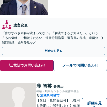
遺言変更
「依頼すべき内容が決まってない」「解決できるか知りたい」という
方もお気軽にご相談ください。遺産分割協議、遺言書の作成、遺留分
減額請求、成年後見など
料金表を見る
電話でお問い合わせ
メールでお問い合わせ
瀧 智英
弁護士
神栖・鹿島セントラル法律事務所
茨城県
神栖市
|
【休日・夜間面談可】【費用
詳細を見
を詳細にご説明します】依頼