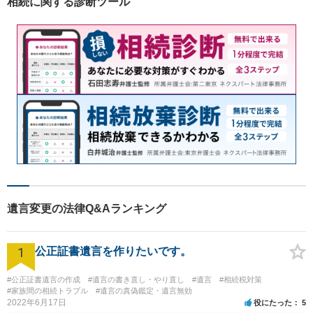
相続に関する診断ツール
場有】
遺言変更の法律Q&Aランキング
1
公正証書遺言を作りたいです。
#公正証書遺言の作成
#遺言の書き直し・やり直し
#遺言
#相続税対策
#家族間の相続トラブル
#遺言の真偽鑑定・遺言無効
2022年6月17日
役にたった
5