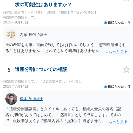
筆証書遺言の存在を親族がなかったものにされる可能性 ⇒自筆の遺言
求の可能性はありますか？
書を法務局に保管した場合、死亡後、法務局に遺言書の有無を照会す
#遺言の書き直し・やり直し
#協議
#相続トラブルの代理交渉
ることになりますので、「法務局に預けた自筆証書遺言の存在を親族
#家族間の相続トラブル
がなかったもの」にすることはできません。 存在をなかったものにす
2019年9月13日
役にたった
5
るというよりも、遺言の効力を争う（遺言は無効だ）と主張する場合
がありえますが、その予防方法は、遺言者と面談してみないと判断が
内藤 政信
弁護士
難しいです。
夫の希望を明確に書面で残しておけばいいでしょう。 慰謝料請求され
ることはありません。 されても払う義務はありません。
6
遺産分割についての相談
#家族間の相続トラブル
#遺言の書き直し・やり直し
2023年7月14日
役にたった
3
松本 治
弁護士
「遺産分割協議書」とタイトルにあっても、相続人全員の署名（記
名）押印があってはじめて、「協議書」として成立します。ですの
で、現段階はあくまで協議内容の「提案」に過ぎません。 納得がいか
なければ、署名（記名）押印を拒むことです。１人でも拒むと協議不
成立となります。その場合、成立させたい相続人が、家庭裁判所に遺