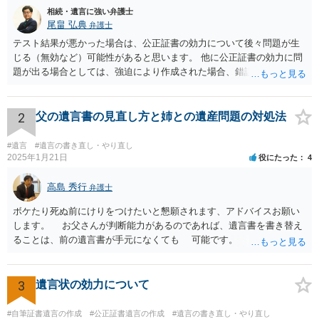
相続・遺言に強い弁護士
尾畠 弘典
弁護士
テスト結果が悪かった場合は、公正証書の効力について後々問題が生
じる（無効など）可能性があると思います。 他に公正証書の効力に問
題が出る場合としては、強迫により作成された場合、錯誤（勘違い）
の場合などがあります。 遺言の対象となる財産の多寡などにもよりま
すが、弁護士に作成を依頼する場合は、１０～数十万円程度になるケ
ースが多いと思います。 報酬体系は、弁護士ごとに異なりますので一
2
父の遺言書の見直し方と姉との遺産問題の対処法
律の基準はありません。
#遺言
#遺言の書き直し・やり直し
2025年1月21日
役にたった
4
高島 秀行
弁護士
ボケたり死ぬ前にけりをつけたいと懇願されます、アドバイスお願い
します。 お父さんが判断能力があるのであれば、遺言書を書き替え
ることは、前の遺言書が手元になくても 可能です。 将来遺言の効
力が争われますから、医師にお父さんが判断能力があるかどうか検査
してもらって 診断書を取得して、公証役場へ行って公正証書遺言を
作成するのがよいと思います。 将来争われることが見込まれること
3
遺言状の効力について
から、弁護士に依頼して手続きを進めた方がよいと思います。
#自筆証書遺言の作成
#公正証書遺言の作成
#遺言の書き直し・やり直し