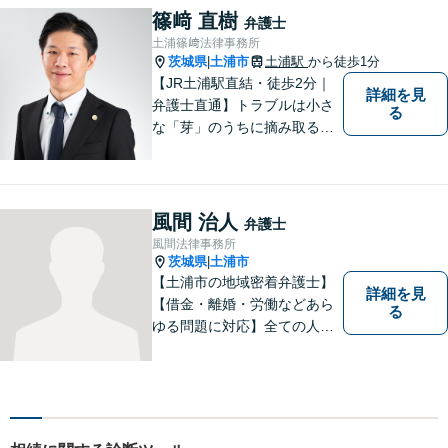
すいパートナーを目指してい
篠﨑 直樹
弁護士
ます。【元裁判官の弁護士も
土浦篠﨑法律事務所
在籍】企業法務を中心に、個
茨城県
土浦市
土浦駅
から徒歩1分
|
人案件にも対応
【JR土浦駅直結・徒歩2分｜
詳細を見
弁護士直通】トラブルは小さ
る
な「芽」のうちに摘み取るこ
とが大切です。少しでも不安
に感じることがあれば、ご相
談ください。
風間 治人
弁護士
風間法律事務所
茨城県
土浦市
|
【土浦市の地域密着弁護士】
詳細を見
【借金・離婚・労働などあら
る
ゆる問題に対応】全ての人へ
の誠意を忘れず、1つ1つの問
題に向き合います。依頼者様
の将来を見据えた、納得の解
決を目指します。まずはお気
軽にご相談ください。【駐車