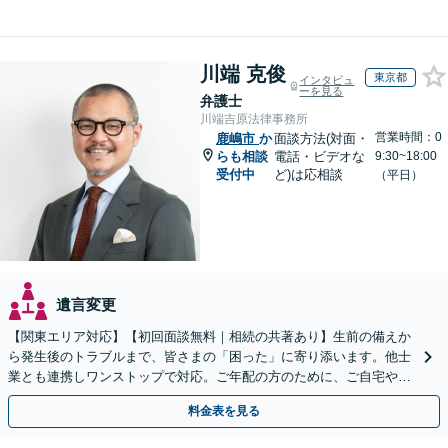
川端 克俊
東京都
インタビュ
ーを見る
弁護士
川端吉原法律事務所
営業時間：0
鹿嶋市
か
面談方法(対面・
らも相談
電話・ビデオな
9:30~18:00
受付中
ど)は応相談
（平日）
遺言変更
【関東エリア対応】【初回面談無料｜相続の共著あり】生前の備えか
ら発生後のトラブルまで、皆さまの「困った」に寄り添います。他士
業とも連携しワンストップで対応。ご年配の方のために、ご自宅やご
近所への出張相談も実施【秘密厳守｜休日・夜間相談可】
料金表を見る