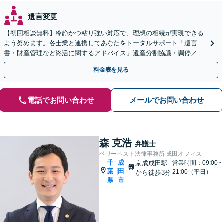
遺言変更
【初回相談無料】冷静かつ粘り強い対応で、理想の相続が実現できる
よう努めます。各士業と連携してあなたをトータルサポート「遺言
書・財産管理など終活に関するアドバイス」遺産分割協議・調停／不
動産相続／遺言書作成／後見／事業承継【ビデオ面談対応】
料金表を見る
電話でお問い合わせ
メールでお問い合わせ
森 克浩
弁護士
ベリーベスト法律事務所 成田オフィス
千
成
京成成田駅
営業時間：09:00~
葉
田
|
21:00（平日）
から徒歩3分
県
市