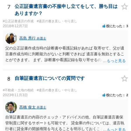
産分割調停を申し立てなければなりません。 なお、弁護士の送付状
7
公正証書遺言書の不服申し立てをして、勝ち目は
は、通常、相続人全員分の（本件であれば４通の）「遺産分割協議
ありますか？
書」を作成するところ、１通だけの作成にとどめる理由が書かれてい
#公正証書遺言の作成
#遺言の書き直し・やり直し
るものです。
2018年12月7日
役にたった
3
高島 秀行
弁護士
父の公正証書作成当時の診断書や看護記録があれば 取寄せて、父が遺
言書作成当時に判断能力がないと判断できれば 遺言書を無効とするこ
とができます。 まず、診断書や看護記録を取り寄せるのが重要となり
ます。 ご自分で取り寄せるか、弁護士に取り寄せてもらうかしたらよ
いと思います。
8
自筆証書遺言についての質問です
#不動産・土地の相続
#遺言の書き直し・やり直し
2023年11月3日
役にたった
2
髙橋 俊太
弁護士
自筆証書遺言の内容のチェック・アドバイスの他、自筆証書遺言書保
管制度に関するサポートも可能です。 貸金庫の件については、遺言執
行者に貸金庫の開披権限を与えることを明示しておくことでクリアで