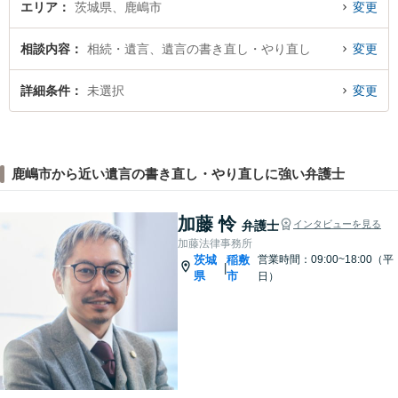
エリア
茨城県、鹿嶋市
変更
相談内容
相続・遺言、遺言の書き直し・やり直し
変更
詳細条件
未選択
変更
鹿嶋市から近い遺言の書き直し・やり直しに強い弁護士
加藤 怜
弁護士
インタビューを見る
加藤法律事務所
茨城
稲敷
営業時間：09:00~18:00（平
|
県
市
日）