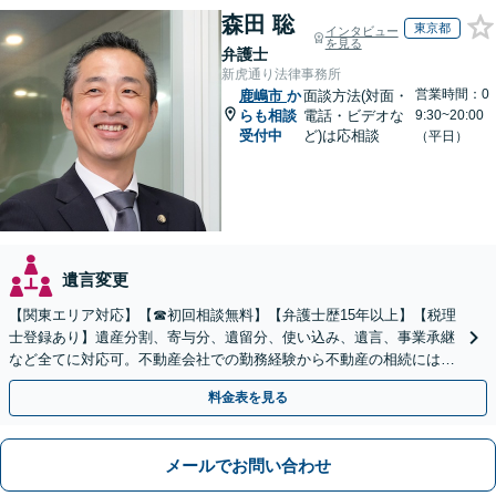
森田 聡
東京都
インタビュー
を見る
弁護士
新虎通り法律事務所
営業時間：0
鹿嶋市
か
面談方法(対面・
らも相談
電話・ビデオな
9:30~20:00
受付中
ど)は応相談
（平日）
遺言変更
【関東エリア対応】【☎︎初回相談無料】【弁護士歴15年以上】【税理
士登録あり】遺産分割、寄与分、遺留分、使い込み、遺言、事業承継
など全てに対応可。不動産会社での勤務経験から不動産の相続には特
に的確に対応【出張サービス】【夜間・休日面談】
料金表を見る
メールでお問い合わせ