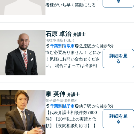
る
者様がいち早く笑顔になるよ
うご事情やお気持ちに寄り添
った対応を心がけておりま
す。鹿行地区に限らず、千葉
県香取市や銚子市などにお住
石原 卓治
弁護士
まいの皆さまからのご相談も
法律事務所TIGER
積極的にお受けしています。
千葉県
香取市
佐原駅
から徒歩8分
|
悩む必要ありません！ とにか
詳細を見
く気軽にお問い合わせくださ
る
い。 場合によっては出張相談
もさせていただきます。 htt
p://law-office-tiger.com/
泉 英伸
弁護士
銚子総合法律事務所
千葉県
銚子市
銚子駅
から徒歩3分
|
【代表弁護士相談件数7800
詳細を見
件】【20年以上の実績と信
る
頼】【夜間相談対応可】【法
テラス利用可】代表弁護士の