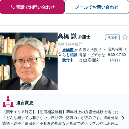
電話でお問い合わせ
メールでお問い合わせ
髙橋 謙
弁護士
東京都
髙橋法律事務所
営業時間：0
鹿嶋市
か
面談方法(対面・
らも相談
電話・ビデオな
9:30~17:30
受付中
ど)は応相談
（平日）
遺言変更
【関東エリア対応】【初回相談無料】35年以上の弁護士経験で培った
「どんな相手でも臆さない、粘り強い交渉力」が強みです。遺産分割
協議・調停／遺留分／不動産の相続など相続でのトラブルやはお任せ