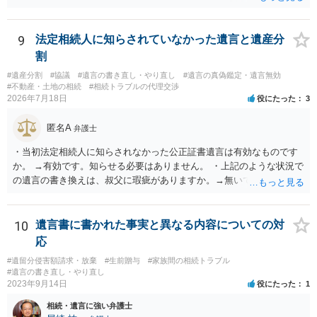
きます。
9
法定相続人に知らされていなかった遺言と遺産分
割
#遺産分割
#協議
#遺言の書き直し・やり直し
#遺言の真偽鑑定・遺言無効
#不動産・土地の相続
#相続トラブルの代理交渉
2026年7月18日
役にたった
3
匿名A
弁護士
・当初法定相続人に知らされなかった公正証書遺言は有効なものです
か。 →有効です。知らせる必要はありません。 ・上記のような状況で
の遺言の書き換えは、叔父に瑕疵がありますか。→無いです。 ・分割
する場合の比率は、現状で、客観的に見てどの程度が妥当と考えられ
ますか。 →本人が自由に決められますので、どこが妥当とは言えない
です。客観的な基準もありません。 ・できれば穏やかに、分割を拒否
10
遺言書に書かれた事実と異なる内容についての対
することはできますか。 →分割を拒否するということは、遺産はいら
応
ないということでしょうか。遺言で、受取を指定されててもいらない
#遺留分侵害額請求・放棄
#生前贈与
#家族間の相続トラブル
と拒否することはできます。理由を説明する必要はありません。
#遺言の書き直し・やり直し
2023年9月14日
役にたった
1
相続・遺言に強い弁護士