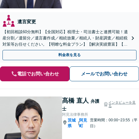
遺言変更
【初回相談60分無料】【全国対応】税理士・司法書士と連携可能！遺
産分割／遺留分／遺言書作成／相続放棄／相続人・財産調査／相続税
対策等お任せください。【明瞭な料金プラン】【解決実績豊富】【電
話相談可】
料金表を見る
電話でお問い合わせ
メールでお問い合わせ
髙橋 直人
弁護
インタビューを見
る
士
阿見法律事務所
茨城
阿見
営業時間：00:00~23:55（平
|
県
町
日）