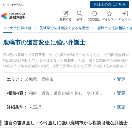
弁護士の方はこちら
ココナラへ
投稿する
探す
閲覧履歴
マイリスト
ログイン
ココナラ法律相談
茨城県で法律相談できる弁護士
鹿嶋市で法律相談で
鹿嶋市の遺言変更に強い弁護士
茨城県の鹿嶋市で遺言変更に強い弁護士が2名見つかりました。初回面談無料や
WEB面談に対応している弁護士なども掲載中。相続・遺言に関係する家族間の
相続トラブルや認知症の相続、遺産分割等の細かな分野での絞り込み検索もで
き便利です。特に弁護士法人リーガルプラス かしま法律事務所の齋藤 碧弁護士
や弁護士法人リーガルプラス かしま法律事務所の佐々木 英人弁護士のプロフィ
エリア
茨城県、鹿嶋市
変更
ール情報や弁護士費用、強みなどが注目されています。『鹿嶋市で土日や夜間
に発生した遺言変更のトラブルを今すぐに弁護士に相談したい』『遺言変更の
相談内容
相続・遺言、遺言の書き直し・やり直し
変更
トラブル解決の実績豊富な近くの弁護士を検索したい』『初回相談無料で遺言
変更を法律相談できる鹿嶋市内の弁護士に相談予約したい』などでお困りの相
談者さんにおすすめです。
詳細条件
未選択
変更
遺言の書き直し・やり直しに強い鹿嶋市から相談可能な弁護士