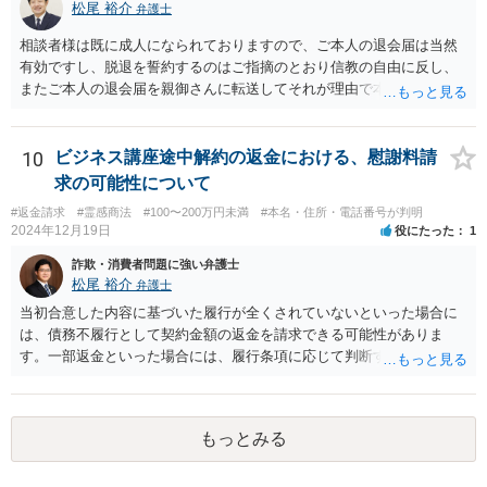
松尾 裕介
弁護士
相談者様は既に成人になられておりますので、ご本人の退会届は当然
有効ですし、脱退を誓約するのはご指摘のとおり信教の自由に反し、
またご本人の退会届を親御さんに転送してそれが理由で本部が退会に
応じないのであれば、プライバシー権侵害でもあると思います。 その
ような理由で、誠実に対応いただけなければ損害賠償請求も検討する
旨申し入れたうえで、弁護士名義等で、退会証明等を依頼する内容証
10
ビジネス講座途中解約の返金における、慰謝料請
明郵便を本部宛に送付することが考えられるかと思います。
求の可能性について
#返金請求
#霊感商法
#100〜200万円未満
#本名・住所・電話番号が判明
2024年12月19日
役にたった
1
詐欺・消費者問題に強い弁護士
松尾 裕介
弁護士
当初合意した内容に基づいた履行が全くされていないといった場合に
は、債務不履行として契約金額の返金を請求できる可能性がありま
す。一部返金といった場合には、履行条項に応じて判断することも考
えられますが、主には交渉次第といったところかと存じます。また、
単に契約違反ということになると、慰謝料請求などは法的には認めら
れない可能性が高いと考えられます。 結局のところ相手方が遅々と
もっとみる
して容易に返金に応じない、微々たる金額しか返金に応じないといっ
た場合には、返金交渉について、直接資料を持ち寄り弁護士にご相談
するといったことが考えられます。