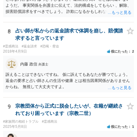
ようだ。 事実関係を弁護士に伝えて、法的構成をしてもらい 、解除、
損害賠償請求をすべきでしょう。 詐欺になるかもしれないですしね。
お話だけでは要領を得ません。 弁護士に持ち込んだほうがいい事案で
す。 費用は後回しでいいでしょう。 勝てる事案かどうかの見極めが先
ですから。
8
占い師が私からの返金請求で体調を崩し、賠償請
求すると言っています
#霊感商法
#返金請求
#恐喝・脅迫
2018年4月9日
役にたった
2
内藤 政信
弁護士
訴えることはできないですね。 仮に訴えてもあなたが勝つでしょう。
返金の要求と占い師さんの生活や健康 とは相当因果関係がありません
からね。 無視して大丈夫ですよ。
9
宗教団体から正式に脱会したいが、在籍が継続さ
れており困っています（宗教二世）
#家族間の相続トラブル
#霊感商法
2025年5月8日
役にたった
1