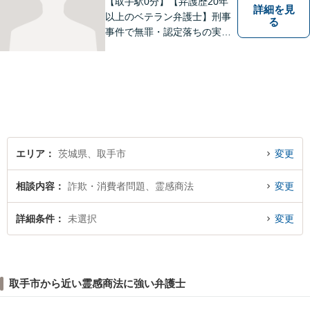
【取手駅0分】【弁護歴20年
詳細を見
以上のベテラン弁護士】刑事
る
事件で無罪・認定落ちの実績
多数！その他、民事事件・家
事事件でも豊富な経験を有し
ます。お困りごとがありまし
たら、お気軽にご相談くださ
い！【毎日対応◎】
エリア
茨城県、取手市
変更
相談内容
詐欺・消費者問題、霊感商法
変更
詳細条件
未選択
変更
取手市から近い霊感商法に強い弁護士