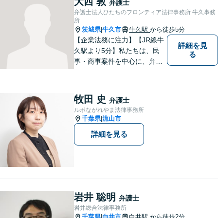
大西 敦
弁護士
ストップで対応可」【休日・
弁護士法人ひたちのフロンティア法律事務所 牛久事務
夜間相談可】
所
茨城県
牛久市
牛久駅
から徒歩5分
|
【企業法務に注力】【JR線牛
詳細を見
久駅より5分】私たちは、民
る
事・商事案件を中心に、弁護
士活動に取り組んでおりま
す。特に、企業法務について
は法律資料を迅速に用いた、
牧田 史
弁護士
的確なアプローチで活動に取
ルポながれやま法律事務所
り組んでおります。是非、お
千葉県
流山市
|
気軽にご相談ください。
詳細を見る
岩井 聡明
弁護士
岩井総合法律事務所
千葉県
白井市
白井駅
から徒歩2分
|