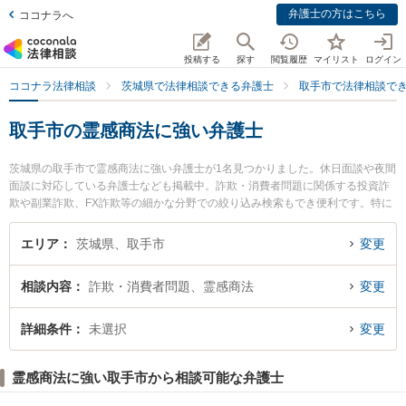
弁護士の方はこちら
ココナラへ
投稿する
探す
閲覧履歴
マイリスト
ログイン
ココナラ法律相談
茨城県で法律相談できる弁護士
取手市で法律相談で
取手市の霊感商法に強い弁護士
茨城県の取手市で霊感商法に強い弁護士が1名見つかりました。休日面談や夜間
面談に対応している弁護士なども掲載中。詐欺・消費者問題に関係する投資詐
欺や副業詐欺、FX詐欺等の細かな分野での絞り込み検索もでき便利です。特に
平島法律事務所の平島 雅人弁護士のプロフィール情報や弁護士費用、強みなど
が注目されています。『取手市で土日や夜間に発生した霊感商法のトラブルを
エリア
茨城県、取手市
変更
今すぐに弁護士に相談したい』『霊感商法のトラブル解決の実績豊富な近くの
弁護士を検索したい』『初回相談無料で霊感商法を法律相談できる取手市内の
相談内容
詐欺・消費者問題、霊感商法
変更
弁護士に相談予約したい』などでお困りの相談者さんにおすすめです。
詳細条件
未選択
変更
霊感商法に強い取手市から相談可能な弁護士