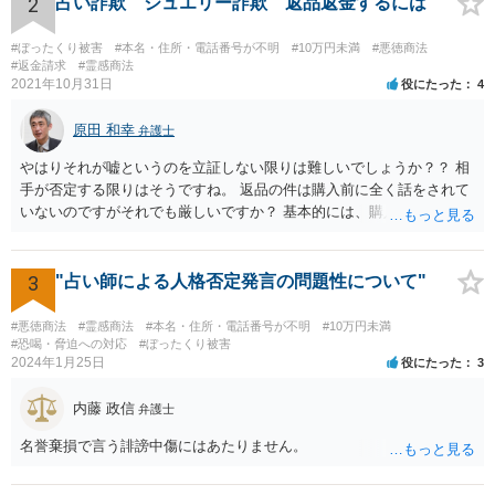
2
占い詐欺 ジュエリー詐欺 返品返金するには
#ぼったくり被害
#本名・住所・電話番号が不明
#10万円未満
#悪徳商法
#返金請求
#霊感商法
2021年10月31日
役にたった
4
原田 和幸
弁護士
やはりそれが嘘というのを立証しない限りは難しいでしょうか？？ 相
手が否定する限りはそうですね。 返品の件は購入前に全く話をされて
いないのですがそれでも厳しいですか？ 基本的には、購入したのであ
れば、返品できないのが原則だと思います。
3
"占い師による人格否定発言の問題性について"
#悪徳商法
#霊感商法
#本名・住所・電話番号が不明
#10万円未満
#恐喝・脅迫への対応
#ぼったくり被害
2024年1月25日
役にたった
3
内藤 政信
弁護士
名誉棄損で言う誹謗中傷にはあたりません。