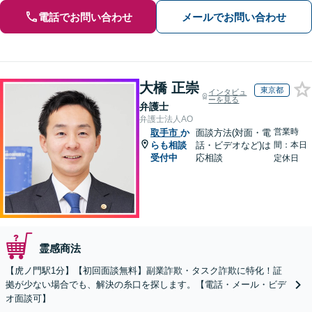
電話でお問い合わせ
メールでお問い合わせ
大橋 正崇
東京都
インタビュ
ーを見る
弁護士
弁護士法人AO
営業時
取手市
か
面談方法(対面・電
らも相談
話・ビデオなど)は
間：本日
受付中
応相談
定休日
霊感商法
【虎ノ門駅1分】【初回面談無料】副業詐欺・タスク詐欺に特化！証
拠が少ない場合でも、解決の糸口を探します。【電話・メール・ビデ
オ面談可】