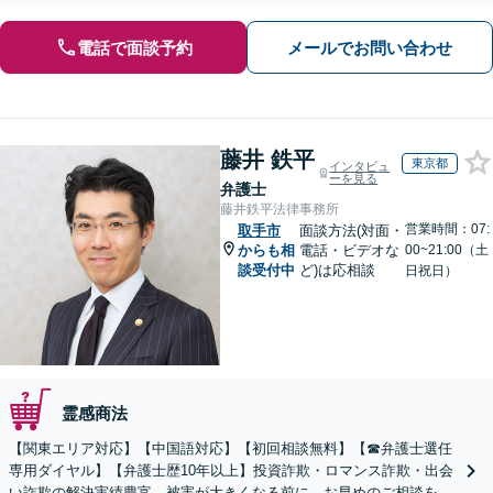
電話で面談予約
メールでお問い合わせ
藤井 鉄平
東京都
インタビュ
ーを見る
弁護士
藤井鉄平法律事務所
営業時間：07:
取手市
面談方法(対面・
からも相
電話・ビデオな
00~21:00（土
談受付中
ど)は応相談
日祝日）
霊感商法
【関東エリア対応】【中国語対応】【初回相談無料】【☎︎弁護士選任
専用ダイヤル】【弁護士歴10年以上】投資詐欺・ロマンス詐欺・出会
い詐欺の解決実績豊富。被害が大きくなる前に、お早めのご相談を。