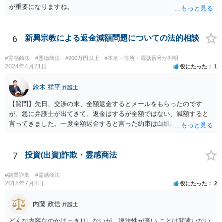
が重要になりますね。
6
新興宗教による返金減額問題についての法的相談
#霊感商法
#悪徳商法
#200万円以上
#本名・住所・電話番号が判明
2024年4月21日
役にたった
1
鈴木 祥平
弁護士
【質問】先日、交渉の末、全額返金するとメールをもらったのです
が、急に弁護士が出てきて、返金はするが全額ではない、減額すると
言ってきました。一度全額返金すると言った約束は白紙に戻ってしま
うのでしょうか？減額の返金を受けざるを得ないのでしょうか？ 【回
答】弁護士が出てくることによって、当初言っていたことが覆るとい
うことは、よくあることであると思います。最終的な合意が締結され
7
投資(出資)詐欺・霊感商法
ていない以上は、交渉の途中で以前提示していた案を撤回をすること
は自由にすることができます。 法的に返金を求める請求が可能である
#副業詐欺
#霊感商法
のかについては、お金を出した経緯などをもう少し詳細に弁護士にヒ
2018年7月8日
役にたった
2
アリングをしてもらって交渉の戦略も立てることが必要になってくる
と思います。
内藤 政信
弁護士
どんな内容なのかはっきりしないが、違法性が高い ことは間違いない