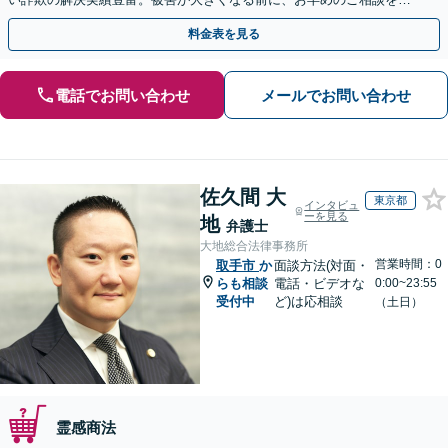
セカンドオピニオン・オンラインの対応も可能
料金表を見る
電話でお問い合わせ
メールでお問い合わせ
佐久間 大
東京都
インタビュ
ーを見る
地
弁護士
大地総合法律事務所
営業時間：0
取手市
か
面談方法(対面・
らも相談
電話・ビデオな
0:00~23:55
受付中
ど)は応相談
（土日）
霊感商法