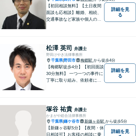
【初回相談無料】【土日夜間
詳細を見
面談も応相談】離婚、相続、
る
交通事故など家族や個人のト
ラブルでお悩みの方は気軽に
ご相談ください。弁護士が誠
心誠意、ご納得いくまでお話
を聞き、具体的な解決案をご
松澤 英司
弁護士
提案させていただきます。
野田けやき法律事務所
千葉県
野田市
梅郷駅
から徒歩4分
|
【梅郷駅徒歩4分】【初回面談
詳細を見
30分無料】 一つ一つの事件に
る
丁寧に取り組み、依頼者にと
って納得できる解決に至るよ
う努力いたします。 安心して
ご相談いただければと思いま
す。
塚谷 祐貴
弁護士
かまがや総合法律事務所
千葉県
鎌ケ谷市
新鎌ヶ谷駅
から徒歩5分
|
【新鎌ヶ谷駅5分】【夜間・休
詳細を見
日相談可】お客様の相談に乗