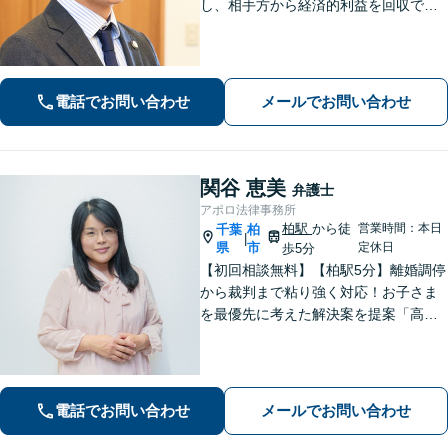
し、相手方から経済的利益を回収でき
た場合は報酬金で補う」などの対応も
可能です。離婚・男女問題、借金・債
務整理、 相続・遺言 、労働・雇用、交
通事故 など【柏駅5分】
電話でお問い合わせ
メールでお問い合わせ
関谷 恵美
弁護士
アポロ法律事務所
柏駅
から徒
営業時間：本日
千葉
柏
|
県
市
定休日
歩5分
【初回相談無料】【柏駅5分】離婚調停
から裁判まで粘り強く対応！お子さま
を最優先に考えた解決案を提案「高齢
者・障がい者の方の相続を全力サポー
ト」「遺言書作成で紛争回避」「不動
産相続に強い」【完全個室制】【休
日・夜間面談可】【分割・後払い対
電話でお問い合わせ
メールでお問い合わせ
応】