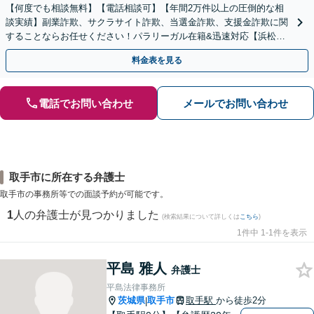
【何度でも相談無料】【電話相談可】【年間2万件以上の圧倒的な相
談実績】副業詐欺、サクラサイト詐欺、当選金詐欺、支援金詐欺に関
することならお任せください！パラリーガル在籍&迅速対応【浜松町
駅1分】※結婚詐欺・ロマンス詐欺に関するご相談はお断り
料金表を見る
電話でお問い合わせ
メールでお問い合わせ
取手市に所在する弁護士
取手市の事務所等での面談予約が可能です。
1
人の弁護士が見つかりました
(検索結果について詳しくは
こちら
)
1件中 1-1件を表示
平島 雅人
弁護士
平島法律事務所
茨城県
取手市
取手駅
から徒歩2分
|