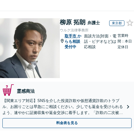
柳原 拓朗
弁護士
東京都
ウルク法律事務所
営業時
取手市
か
面談方法(対面・電
らも相談
話・ビデオなど)は
間：本日
受付中
応相談
定休日
霊感商法
【関東エリア対応】SNSを介した投資詐欺や仮想通貨詐欺のトラブ
ル、お困りごとは早急にご相談ください。少しでも返金を受けられる
よう、速やかに証拠収集や返金交渉に着手します。「詐欺の二次被
害」のご相談も対応します【初回相談無料】【Web相談可】
料金表を見る