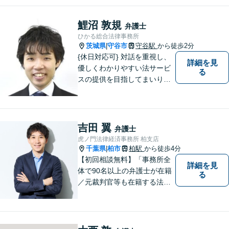
鯉沼 敦規
弁護士
ひかる総合法律事務所
茨城県
守谷市
守谷駅
から徒歩2分
|
{休日対応可} 対話を重視し、
詳細を見
優しくわかりやすい法サービ
る
スの提供を目指してまいりま
す。
吉田 翼
弁護士
虎ノ門法律経済事務所 柏支店
千葉県
柏市
柏駅
から徒歩4分
|
【初回相談無料】「事務所全
詳細を見
体で90名以上の弁護士が在籍
る
／元裁判官等も在籍する法律
事務所／創業1972年」注力分
野の限定と本店との密な連携
「本店の税理士及び司法書士
と連携し、税務・登記もワン