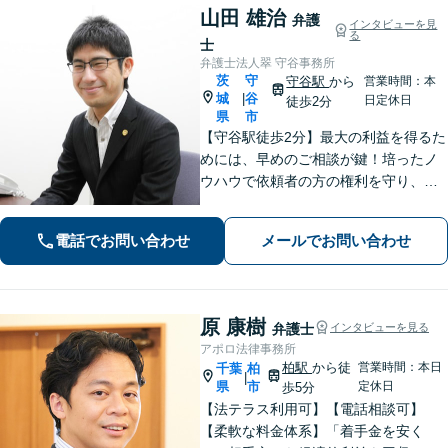
山田 雄治
弁護
インタビューを見
る
士
弁護士法人翠 守谷事務所
茨
守
守谷駅
から
営業時間：本
城
谷
|
日定休日
徒歩2分
県
市
【守谷駅徒歩2分】最大の利益を得るた
めには、早めのご相談が鍵！培ったノ
ウハウで依頼者の方の権利を守り、最
上のリーガルサービスをお届けしま
す。借金、遺言相続、離婚、企業法務
電話でお問い合わせ
メールでお問い合わせ
その他どんな相談でも受け付けます。
原 康樹
弁護士
インタビューを見る
アポロ法律事務所
柏駅
から徒
営業時間：本日
千葉
柏
|
県
市
定休日
歩5分
【法テラス利用可】【電話相談可】
【柔軟な料金体系】「着手金を安く