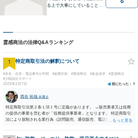
る
る上で大事にしていることは
「お客様の話をよく聞くこ
と」や「より良い解決を目指
すこと」です。お客様のお悩
みに真摯に耳を傾け，個々の
事情を吟味したうえで適切な
霊感商法の法律Q&Aランキング
解決が図れるようサポートし
て参ります。
1
特定商取引法の解釈について
#本名・住所・電話番号が判明
#副業詐欺
#悪徳商法
#返金請求
#霊感商法
#少額訴訟サポート
2025年2月7日
役にたった
7
西谷 拓哉
弁護士
特定商取引法第２条１項１号に定義があります。 →販売業者又は役務
の提供の事業を営む者が「役務提供事業者」となります。 特定商取引
法により規制される業行為（訪問販売、通信販売、電話勧誘販売な
ど）を行うものは、広く同法の事業者に該当し、同法に定めるルール
を守る必要があります。