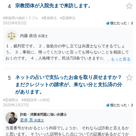
4
宗教団体が入院先まで来訪します。
#家族間の相続トラブル
#悪徳商法
#霊感商法
2022年8月2日
役にたった
2
内藤 政信
弁護士
１，裁判官です。 ２，仮処分の申し立ては弁護士ならできるでしょ
う。 ３，事前に、帰ってくださいと言っても帰らないことを相談して
おくのです。 ４，人格権です。民法719条でいきますね。 これでおわ
ります。
5
ネットの占いで支払ったお金を取り戻せますか？
まだクレジットの請求が、来ない分と支払済の分
があります。
#霊感商法
#高額請求への対応
2020年1月27日
役にたった
2
詐欺・消費者問題に強い弁護士
若井 亮
弁護士
当選番号がわかるという内容でしょうか。 それならば詐欺と言えるか
と思います。 そういった説明をした点についての証拠があるかどうか