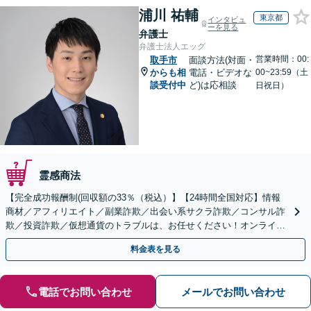
浦川 祐輔
東京都
インタビュ
ーを見る
弁護士
弁護士法人エッグ
営業時間：00:
取手市
面談方法(対面・
からも相
電話・ビデオな
00~23:59（土
談受付中
ど)は応相談
日祝日）
霊感商法
【完全成功報酬制(回収額の33％（税込）】【24時間全国対応】情報
商材／アフィリエイト／副業詐欺／出会い系サクラ詐欺／コンサル詐
欺／投資詐欺／仮想通貨のトラブルは、お任せください！オンライン
のみで解決も可能！
料金表を見る
電話でお問い合わせ
メールでお問い合わせ