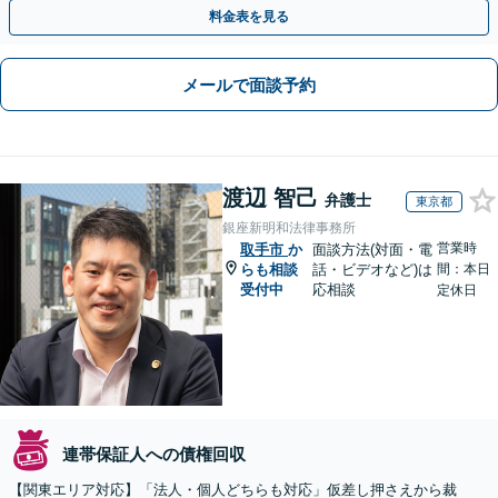
通。お困りの方はすぐにご相談を【オンライン面談◎】
料金表を見る
メールで面談予約
渡辺 智己
弁護士
東京都
銀座新明和法律事務所
営業時
取手市
か
面談方法(対面・電
らも相談
話・ビデオなど)は
間：本日
受付中
応相談
定休日
連帯保証人への債権回収
【関東エリア対応】「法人・個人どちらも対応」仮差し押さえから裁