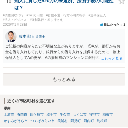
10
知人に貸した520万の未返済、法的手段の可能性
は？
#債権回収代行
#140万円超
#音信不通・行方不明の相手
#連帯保証人
#法人・ビジネス
#強制執行・差し押さえ
2026年1月28日
役にたった
1
藤本 顯人
弁護士
ご記載の内容からだと不明確な点がありますが、 ①Aが、銀行からお
金を借り入れしており、銀行からの借り入れを担保するために、物上
保証人としてAの妻が、Aの妻所有のマンションに銀行の根抵当権を入
れているという可能性と ②AがAの妻にお金を貸付しており、その貸付
を担保するために、根抵当権としてAの妻のマンションに根抵当権が設
定されているという可能性 です。 状況からすると、①だと思います。
もっとみる
①だとした場合、現状ですと、Aには全く弁済能力がないので、回収は
非常に厳しいと思われます。
近くの市区町村を選び直す
県南
土浦市
石岡市
龍ケ崎市
取手市
牛久市
つくば市
守谷市
稲敷市
かすみがうら市
つくばみらい市
美浦村
阿見町
河内町
利根町