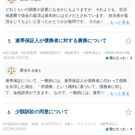
どれくらいの調査が必要になるかにもよりますが、それよりも、生活
保護費で借金の返済は基本的にはダメだとされています。 担当者が返
済をしてもよいと言ったかどうかが疑問です。 そのあたりは、ネット
で「生活保護」「借金」「返済」といったキーワードで検索すれば詳
しい記事が出てきますので、一度見てみてもいいかもしれません。
5
連帯保証人が債務者に対する責務について
#自己破産
#任意整理
#債権回収代行
#仮差押え
#連帯保証人
#債権の時効中断
2024年7月27日
役にたった
3
匿名A
弁護士
連帯保証について、一般的には、連帯保証人が債務者に代わって債務
を弁済した場合、「求償権」という権利に基づいて、債務者に対し
て、金銭請求ができます。 なので、一般的には、連帯保証人が代わり
に返済してくれた場合には、代わりに返済してもらった金額を、債務
者が連帯債務者に支払わなければならない、ということになります。
ご質問の構成の違いを確認されたい意図は分かりかねますが、結論と
6
少額訴訟の同意について
しては、一般的には「求償権」に基づいて上記のような処理になるか
と思います。
#少額訴訟の相談・依頼
#140万円以下
#個人・プライベート
#連帯保証人
2023年2月8日
役にたった
4