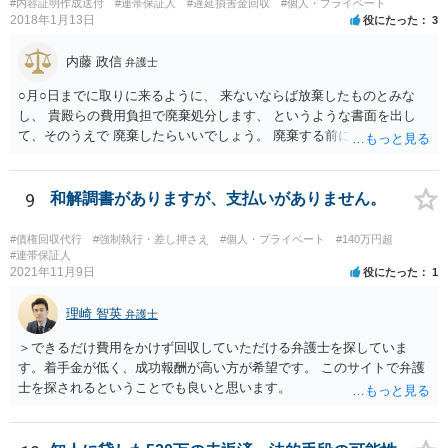
#内容証明作成送付
#連帯保証人
#遅延損害金回収
#個人・プライベート
は、お母様に注意するしかないですが、お母様が勝手に署名した場合
2018年1月13日
役にたった
3
は保証契約は無効ですので、仮に金融機関等から相談者様のもとに請
求が来た場合は支払いを拒否できます。
内藤 政信
弁護士
○月○日までに取りに来るように、 来ないならば放棄したものとみな
し、 貴殿らの費用負担で廃棄処分します、 というような書面を出し
て、そのうえで 廃棄したらいいでしょう。 廃棄する前に、写真をとっ
ておくこと ですね。
9
和解調書がありますが、支払いがありません。
#債権回収代行
#強制執行・差し押さえ
#個人・プライベート
#140万円超
#連帯保証人
2021年11月9日
役にたった
1
理崎 智英
弁護士
＞できるだけ費用をかけず回収していただける弁護士を探していま
す。着手金が低く、成功報酬が高い方が希望です。 このサイトで弁護
士を探されるということでも良いと思います。