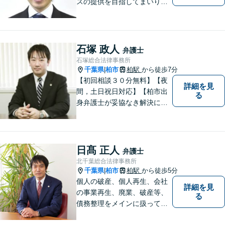
スの提供を目指してまいりま
す。
石塚 政人
弁護士
石塚総合法律事務所
千葉県
柏市
柏駅
から徒歩7分
|
【初回相談３０分無料】【夜
詳細を見
間，土日祝日対応】【柏市出
る
身弁護士が妥協なき解決に尽
力します】柏市及び近隣市町
村の企業さま及び市民の皆さ
まに良質な法的サービスを提
供いたします。
日髙 正人
弁護士
北千葉総合法律事務所
千葉県
柏市
柏駅
から徒歩5分
|
個人の破産、個人再生、会社
詳細を見
の事業再生、廃業、破産等、
る
債務整理をメインに扱ってお
ります。会社が破産する場