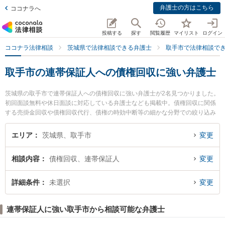
弁護士の方はこちら
ココナラへ
投稿する
探す
閲覧履歴
マイリスト
ログイン
ココナラ法律相談
茨城県で法律相談できる弁護士
取手市で法律相談で
取手市の連帯保証人への債権回収に強い弁護士
茨城県の取手市で連帯保証人への債権回収に強い弁護士が2名見つかりました。
初回面談無料や休日面談に対応している弁護士なども掲載中。債権回収に関係
する売掛金回収や債権回収代行、債権の時効中断等の細かな分野での絞り込み
検索もでき便利です。特に平島法律事務所の平島 雅人弁護士や取手駅前法律事
務所の大関 太朗弁護士のプロフィール情報や弁護士費用、強みなどが注目され
エリア
茨城県、取手市
変更
ています。『取手市で土日や夜間に発生した連帯保証人への債権回収のトラブ
ルを今すぐに弁護士に相談したい』『連帯保証人への債権回収のトラブル解決
相談内容
債権回収、連帯保証人
変更
の実績豊富な近くの弁護士を検索したい』『初回相談無料で連帯保証人への債
権回収を法律相談できる取手市内の弁護士に相談予約したい』などでお困りの
相談者さんにおすすめです。
詳細条件
未選択
変更
連帯保証人に強い取手市から相談可能な弁護士