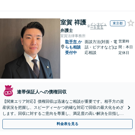
室賀 祥護
東京都
インタビュ
ーを見る
弁護士
室賀法律事務所
営業時
取手市
か
面談方法(対面・電
らも相談
話・ビデオなど)は
間：本日
受付中
応相談
定休日
連帯保証人への債権回収
【関東エリア対応】債権回収は迅速なご相談が重要です。相手方の資
産状況を把握し、スピーディーかつ的確な対応で回収の最大化をめざ
します。回収に対するご意向を尊重し、満足度の高い解決を目指しま
す【休日・夜間相談対応】
料金表を見る