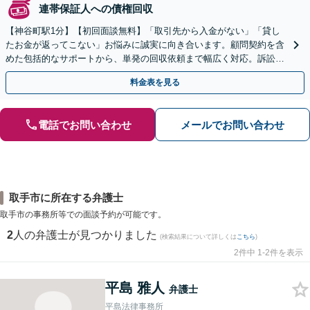
連帯保証人への債権回収
【神谷町駅1分】【初回面談無料】「取引先から入金がない」「貸し
たお金が返ってこない」お悩みに誠実に向き合います。顧問契約を含
めた包括的なサポートから、単発の回収依頼まで幅広く対応。訴訟や
交渉で、権利を守るために尽力【夜間相談可】
料金表を見る
電話でお問い合わせ
メールでお問い合わせ
取手市に所在する弁護士
取手市の事務所等での面談予約が可能です。
2
人の弁護士が見つかりました
(検索結果について詳しくは
こちら
)
2件中 1-2件を表示
平島 雅人
弁護士
平島法律事務所