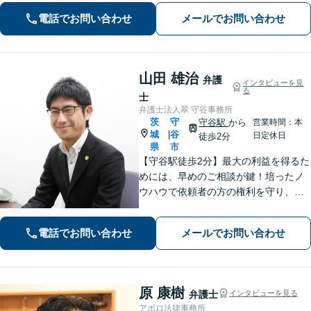
じた」など——受任から解決まで当職
電話でお問い合わせ
メールでお問い合わせ
が一貫担当いたします
山田 雄治
弁護
インタビューを見
る
士
弁護士法人翠 守谷事務所
茨
守
守谷駅
から
営業時間：本
城
谷
|
日定休日
徒歩2分
県
市
【守谷駅徒歩2分】最大の利益を得るた
めには、早めのご相談が鍵！培ったノ
ウハウで依頼者の方の権利を守り、最
上のリーガルサービスをお届けしま
す。借金、遺言相続、離婚、企業法務
電話でお問い合わせ
メールでお問い合わせ
その他どんな相談でも受け付けます。
原 康樹
弁護士
インタビューを見る
アポロ法律事務所