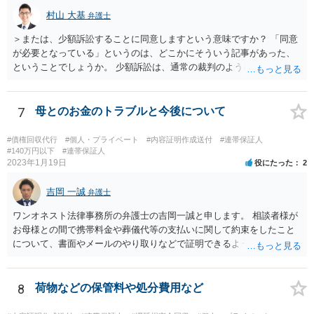
村山 大基
弁護士
＞または、少額訴訟することに同意しますという意味ですか？ 「同意
が必要となっている」というのは、どこかにそういう記事があった、
ということでしょうか。 少額訴訟は、通常の裁判のようなきちんとし
た審理をしないので、 被告側が、少額訴訟でいいよ、という同意だと
思います（多分）。 実際の流れとしては、少額訴訟では嫌だ、と被告
が考えた場合、 通常の訴訟でやってほしい、と裁判所に対して書類を
7
母とのお金のトラブルと今後について
出したりします。
#債権回収代行
#個人・プライベート
#内容証明作成送付
#連帯保証人
#140万円以下
#連帯保証人
2023年1月19日
役にたった
2
吉岡 一誠
弁護士
ワンオネスト法律事務所の弁護士の吉岡一誠と申します。 相談者様が
お母様との間で携帯料金や葬儀代等の支払いに関して約束をしたこと
について、書面やメールのやり取りなどで証明できるようであれば、
立替金を裁判上請求する余地があろうかと思います。 ただし、お母様
の資力が乏しいとなると、判決が下りても実際に回収することができ
ない可能性があるため、不定期でも少しずつでも返済があるようであ
8
荷物などの保管料や処分費用など
れば、コストをかけて裁判を起こすよりも、このまま分割払いを続け
てもらう方が良いかもしれません。 なお、保証人欄の無断署名の件