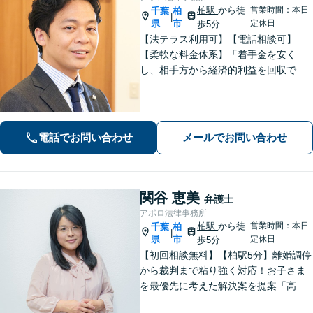
柏駅
から徒
営業時間：本日
千葉
柏
|
県
市
定休日
歩5分
【法テラス利用可】【電話相談可】
【柔軟な料金体系】「着手金を安く
し、相手方から経済的利益を回収でき
た場合は報酬金で補う」などの対応も
可能です。離婚・男女問題、借金・債
務整理、 相続・遺言 、労働・雇用、交
通事故 など【柏駅5分】
電話でお問い合わせ
メールでお問い合わせ
関谷 恵美
弁護士
アポロ法律事務所
柏駅
から徒
営業時間：本日
千葉
柏
|
県
市
定休日
歩5分
【初回相談無料】【柏駅5分】離婚調停
から裁判まで粘り強く対応！お子さま
を最優先に考えた解決案を提案「高齢
者・障がい者の方の相続を全力サポー