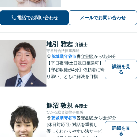
ト」「遺言書作成で紛争回避」「不動
産相続に強い」【完全個室制】【休
日・夜間面談可】【分割・後払い対
電話でお問い合わせ
メールでお問い合わせ
応】
地引 雅志
弁護士
守谷総合法律事務所
茨城県
守谷市
守谷駅
から徒歩4分
|
【平日夜間/土日祝日相談可】
詳細を見
【守谷駅徒歩4分】依頼者に寄
る
り添い、ともに解決を目指し
ます。
鯉沼 敦規
弁護士
ひかる総合法律事務所
茨城県
守谷市
守谷駅
から徒歩2分
|
{休日対応可} 対話を重視し、
詳細を見
優しくわかりやすい法サービ
る