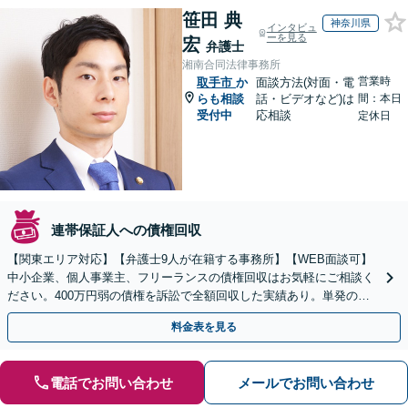
笹田 典
神奈川県
インタビュ
ーを見る
宏
弁護士
湘南合同法律事務所
営業時
取手市
か
面談方法(対面・電
らも相談
話・ビデオなど)は
間：本日
受付中
応相談
定休日
連帯保証人への債権回収
【関東エリア対応】【弁護士9人が在籍する事務所】【WEB面談可】
中小企業、個人事業主、フリーランスの債権回収はお気軽にご相談く
ださい。400万円弱の債権を訴訟で全額回収した実績あり。単発のご
依頼から、顧問契約まで対応しております
料金表を見る
電話でお問い合わせ
メールでお問い合わせ