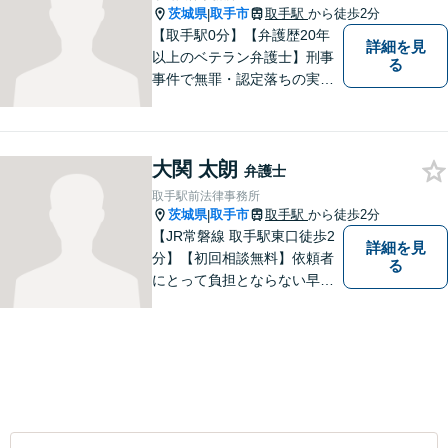
茨城県
取手市
取手駅
から徒歩2分
|
【取手駅0分】【弁護歴20年
詳細を見
以上のベテラン弁護士】刑事
る
事件で無罪・認定落ちの実績
多数！その他、民事事件・家
事事件でも豊富な経験を有し
ます。お困りごとがありまし
大関 太朗
たら、お気軽にご相談くださ
弁護士
い！【毎日対応◎】
取手駅前法律事務所
茨城県
取手市
取手駅
から徒歩2分
|
【JR常磐線 取手駅東口徒歩2
詳細を見
分】【初回相談無料】依頼者
る
にとって負担とならない早期
解決を実現。依頼者に負担に
ならない解決方法の提案をモ
ットーとしております。まず
はお電話でご予約を！その場
で相談日が決まります。