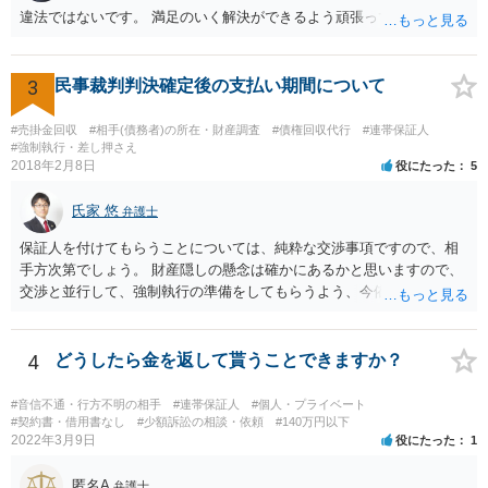
違法ではないです。 満足のいく解決ができるよう頑張ってください。
3
民事裁判判決確定後の支払い期間について
#売掛金回収
#相手(債務者)の所在・財産調査
#債権回収代行
#連帯保証人
#強制執行・差し押さえ
2018年2月8日
役にたった
5
氏家 悠
弁護士
保証人を付けてもらうことについては、純粋な交渉事項ですので、相
手方次第でしょう。 財産隠しの懸念は確かにあるかと思いますので、
交渉と並行して、強制執行の準備をしてもらうよう、今依頼されてい
る弁護士の先生と協議してみてはいかがでしょうか。 強制執行に強い
弁護士の探し方ですが、弁護士のウェブページなどがひとつの目安に
なります。 ただ、ウェブページの記載内容が確実というわけでもない
4
どうしたら金を返して貰うことできますか？
ので、実際に面談してみて、その弁護士ならどういう風に進めるか聞
いてみるのがよいと思います。
#音信不通・行方不明の相手
#連帯保証人
#個人・プライベート
#契約書・借用書なし
#少額訴訟の相談・依頼
#140万円以下
2022年3月9日
役にたった
1
匿名A
弁護士