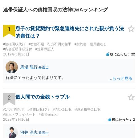
連帯保証人への債権回収の法律Q&Aランキング
1
息子の賃貸契約で緊急連絡先にされた親が負う法
的責任は？
#債権回収代行
#音信不通・行方不明の相手
#契約書・借用書なし
#内容証明作成送付
#連帯保証人
2019年5月26日
役にたった
22
馬場 龍行
弁護士
解決に至ったようで何よりです。
2
個人間での金銭トラブル
#140万円以下
#債権回収代行
#売掛金回収
#遅延損害金回収
#個人・プライベート
#連帯保証人
2023年3月10日
役にたった
2
河井 浩志
弁護士