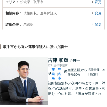
エリア
茨城県、取手市
変更
相談内容
債権回収、連帯保証人
変更
詳細条件
未選択
変更
取手市から近い連帯保証人に強い弁護士
吉津 和輝
弁護士
市川法律事務所
茨
守
南守谷駅
から
営業時間：本
城
谷
|
日定休日
徒歩10分
県
市
初回相談無料／夜間20時まで・休日対
応／WEB面談可。刑事・企業法務・相
続を中心に対応。「家族が逮捕され
た」「会社の不祥事への対応を検討し
たい」「遺産分割や遺留分の問題が生