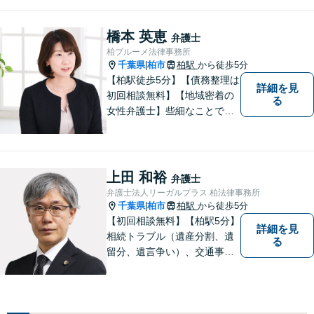
合、代表者個人について、経
営者保証ガイドラインにとる
私的整理も取扱い可能です。
橋本 英恵
弁護士
債務に関する初回相談は無料
柏ブルーメ法律事務所
です。
千葉県
柏市
柏駅
から徒歩5分
|
【柏駅徒歩5分】【債務整理は
詳細を見
初回相談無料】【地域密着の
る
女性弁護士】些細なことでも
お気軽にご相談下さい。
上田 和裕
弁護士
弁護士法人リーガルプラス 柏法律事務所
千葉県
柏市
柏駅
から徒歩5分
|
【初回相談無料】【柏駅5分】
詳細を見
相続トラブル（遺産分割、遺
る
留分、遺言争い）、交通事故
（被害者側）、未払い残業代
請求、労働災害に特に力を入
れています。