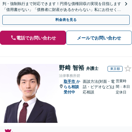
判・強制執行まで対応できます！円滑な債権回収の実現を目指します
「借用書がない」「債務者に財産があるかわらない」私にお任せくだ
さい！【分割払いあり】【休日・夜間相談可】
料金表を見る
電話でお問い合わせ
メールでお問い合わせ
野﨑 智裕
弁護士
東京都
法律事務所碧
営業時
取手市
か
面談方法(対面・電
らも相談
話・ビデオなど)は
間：本日
受付中
応相談
定休日