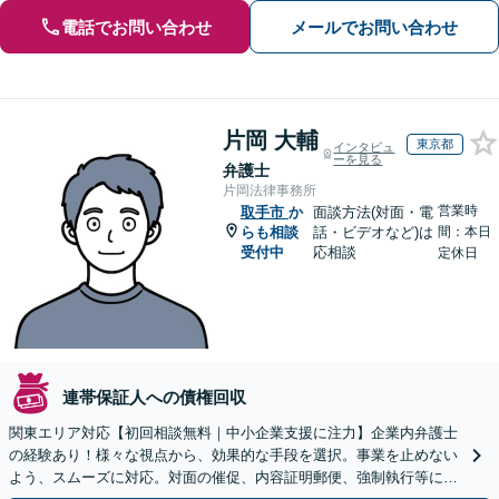
電話でお問い合わせ
メールでお問い合わせ
片岡 大輔
東京都
インタビュ
ーを見る
弁護士
片岡法律事務所
営業時
取手市
か
面談方法(対面・電
らも相談
話・ビデオなど)は
間：本日
受付中
応相談
定休日
連帯保証人への債権回収
関東エリア対応【初回相談無料｜中小企業支援に注力】企業内弁護士
の経験あり！様々な視点から、効果的な手段を選択。事業を止めない
よう、スムーズに対応。対面の催促、内容証明郵便、強制執行等に精