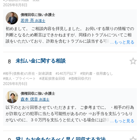
2026年8月8日
債権回収に強い弁護士
若井 亮
弁護士
初めまして。 ご相談内容を拝見しました。 お伺いする限りの情報での
判断となるため断言はできかねますが、同様のトラブルについてご相
談をいただいており、詐欺を含むトラブルに該当する可能性があるで
しょう。 返金の請求にあたっては、相手方の身元を特定する必要があ
ります。 お金を渡した方法が現金手渡しではなく、指定口座への振込
であるならば、相手方の身元を特定できる可能性もあるでしょう。 い
8
未払い金に関する相談
ずれにせよ、まずは速やかに最寄りの警察署に被害相談に行くことを
お勧めします。
#相手(債務者)の所在・財産調査
#140万円以下
#契約書・借用書なし
#個人・プライベート
#遅延損害金回収
#債権回収代行
2026年8月6日
債権回収に強い弁護士
森本 偲音
弁護士
以下のとおり回答させていただきます。 ご参考までに。 ・相手の行為
が詐欺などの犯罪に当たる可能性があるのか ⇒お手当を支払うつもり
がないのに、３０万円を支払うと伝えている場合には詐欺罪に該当す
る可能性があります。 ・未払い金を回収するためにどのような法的手
段が取れるのか ⇒契約に基づく履行請求として３０万円を請求するこ
とが考えられますが、 パパ活の契約は、売春防止法に抵触する契約
貸したお金をなるべく早く回収する方法