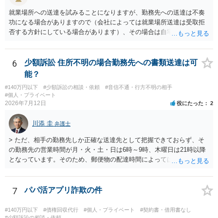
就業場所への送達を試みることになりますが、勤務先への送達は不奏
功になる場合がありますので（会社によっては就業場所送達は受取拒
否する方針にしている場合があります）、その場合は自宅の住所調査
が必要になるでしょう。
6
少額訴訟 住所不明の場合勤務先への書類送達は可
能？
#140万円以下
#少額訴訟の相談・依頼
#音信不通・行方不明の相手
#個人・プライベート
2026年7月12日
役にたった
2
川添 圭
弁護士
> ただ、相手の勤務先しか正確な送達先として把握できておらず、そ
の勤務先の営業時間が月・火・土・日は6時～9時、木曜日は21時以降
となっています。そのため、郵便物の配達時間によっては受け取りが
難しい可能性があります。 営業時間を具体的に明らかにして、早朝・
夜間の送達を上申するのが基本になりますが、感覚的には郵便局を動
かすには早すぎるので執行官送達を申し立てる必要があるかもしれま
7
パパ活アプリ詐欺の件
せん。裁判所としては（あまりに特殊すぎて）就業場所送達を認めな
い可能性もありますし、執行官送達には費用もかかりますので、まず
#140万円以下
#債権回収代行
#個人・プライベート
#契約書・借用書なし
は裁判所へ相談した方がよいと思います。
#少額訴訟の相談・依頼