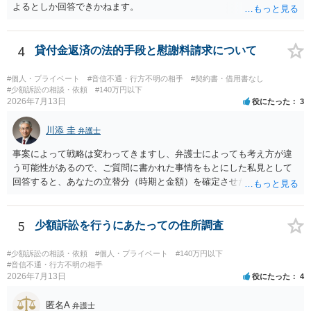
よるとしか回答できかねます。
4
貸付金返済の法的手段と慰謝料請求について
#個人・プライベート
#音信不通・行方不明の相手
#契約書・借用書なし
#少額訴訟の相談・依頼
#140万円以下
2026年7月13日
役にたった
3
川添 圭
弁護士
事案によって戦略は変わってきますし、弁護士によっても考え方が違
う可能性があるので、ご質問に書かれた事情をもとにした私見として
回答すると、あなたの立替分（時期と金額）を確定させた上で、淡々
と訴訟提起する方がよい事案ではないかと思料します。支払督促だ
と、もし異議申立てがなされる可能性が高そうであれば時間の浪費
（通常訴訟へ移行する日数分空転する）になりますし、支払督促及び
5
少額訴訟を行うにあたっての住所調査
その異議後の通常訴訟は相手方の住所地が管轄裁判所になるため（特
に相手方が遠方である場合は）対応が面倒な場合があるからです。相
#少額訴訟の相談・依頼
#個人・プライベート
#140万円以下
手方の主張については、和解で減額を考慮すればよいと思います。 な
#音信不通・行方不明の相手
2026年7月13日
役にたった
4
お、残念ながら、「連絡も返ってこず、返済の目処も立たずで精神的
ダメージが大きく」という理由では、慰謝料請求は通常は認められま
匿名A
せん。
弁護士