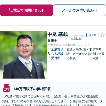
する顧問契約もお任せください【個人のご相談にも対応】
電話でお問い合わせ
メールでお問い合わせ
中尾 基哉
埼玉県
インタビュ
ーを見る
弁護士
弁護士法人法律事務所フォレスト
営業時
土浦市
か
面談方法(対面・電
らも相談
話・ビデオなど)は
間：本日
受付中
応相談
定休日
140万円以下の債権回収
【WEB・電話相談で全国対応可能】【企業・個人事業主の方初回面談
無料】未払いの売掛金回収などお任せください！少額訴訟にも対応で
きます【夜間面談可】【事務所の顧問契約数320社以上】【弁護士6人