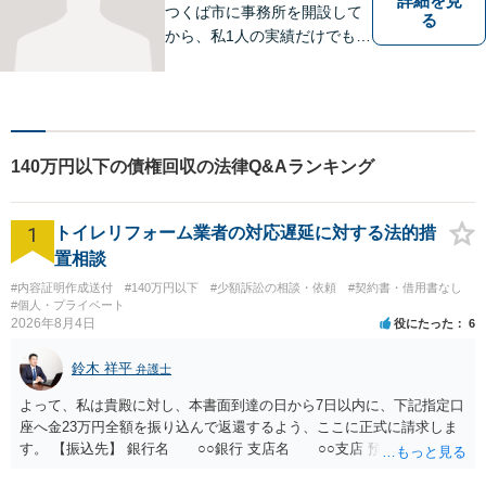
詳細を見
つくば市に事務所を開設して
る
から、私1人の実績だけでも、
3729件以上の法律相談と1318
件以上の事件受任をさせてい
ただいています。「弁護士を
もっと身近に、相談をもっと
気軽に」を心がけております
140万円以下の債権回収の法律Q&Aランキング
ので、お気軽にご相談くださ
い。
1
トイレリフォーム業者の対応遅延に対する法的措
置相談
#内容証明作成送付
#140万円以下
#少額訴訟の相談・依頼
#契約書・借用書なし
#個人・プライベート
2026年8月4日
役にたった
6
鈴木 祥平
弁護士
よって、私は貴殿に対し、本書面到達の日から7日以内に、下記指定口
座へ金23万円全額を振り込んで返還するよう、ここに正式に請求しま
す。 【振込先】 銀行名 ○○銀行 支店名 ○○支店 預金種別 普通
口座番号 ○○○○○○○ 口座名義 ○○○○ 万一、上記期限までに返金がな