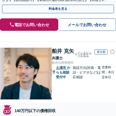
在籍&専門家顧問がフルサポート】
料金表を見る
電話でお問い合わせ
メールでお問い合わせ
船井 克矢
東京都
インタビュ
ーを見る
弁護士
船井法律事務所
営業時
土浦市
か
面談方法(対面・電
らも相談
話・ビデオなど)は
間：本日
受付中
応相談
定休日
140万円以下の債権回収