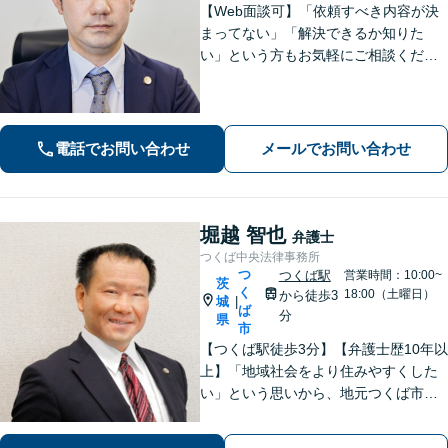
【Web面談可】「依頼すべき内容が決
まってない」「解決できるか知りた
い」という方もお気軽にご相談くださ
い【阿見町役場近く】相続問題、 交通
事故、 借金問題、 企業法務など幅広く
対応できます
電話でお問い合わせ
メールでお問い合わせ
堀越 智也
弁護士
つくば中央法律事務所
つ
つくば駅
営業時間：10:00~
茨
く
18:00（土曜日）
から徒歩3
城
|
ば
分
県
市
【つくば駅徒歩3分】【弁護士歴10年以
上】「地域社会をより住みやすくした
い」という思いから、地元つくば市で
開業◎【離婚・男女問題】慰謝料・養
育費など幅広いトラブルに対応【相