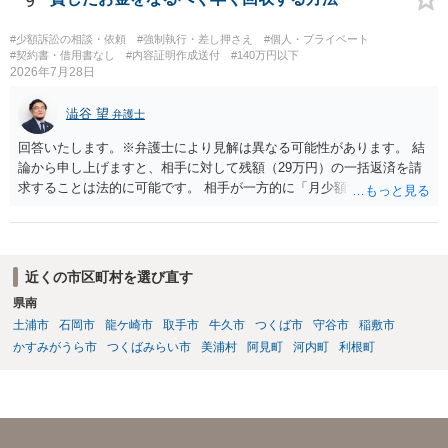
9
であるため、公序良俗に反する契約として 民法上無効（民法９０
条）となるため、相手方に請求できない可能性が高いです。 ・相手の
#少額訴訟の相談・依頼
#強制執行・差し押さえ
#個人・プライベート
氏名や住所が分からない状態でも対応可能なのか ⇒訴訟等の裁判上の
#契約書・借用書なし
#内容証明作成送付
#140万円以下
2026年7月28日
手続を利用する場合には、原則として相手方の住所・氏名を把握して
いる必要があります。
澁谷 望
弁護士
回答いたします。※弁護士により見解は異なる可能性があります。 結
論から申し上げますと、相手に対して残額（29万円）の一括返済を請
求することは法的に可能です。 相手が一方的に「月少額ずつ返す」と
言ってきたとしても、あなたが同意していない以上、分割払いの合意
は成立していません。当初の返済期日も過ぎているため、一括返済を
求める権利があります。 具体的には、以下の手順で進めるのが効果的
です。 分割拒否と一括請求の通知：PayPayのメッセージ等で「分割
近くの市区町村を選び直す
払いには同意していないため、残額の一括払いを求める」旨を明確に
県南
伝えます。 相手の本名・住所の確認：応じない場合に法的手段（少額
土浦市
石岡市
龍ケ崎市
取手市
牛久市
つくば市
守谷市
稲敷市
訴訟など）をとるには、相手の身元が必要です。分からない場合は、
まず本名や住所の特定を進めてください。 相手が購入した高額商品
かすみがうら市
つくばみらい市
美浦村
阿見町
河内町
利根町
（Switch2等）の事実も踏まえ、応じない場合は法的措置を辞さない姿
勢で交渉に臨むのが現実的かと思います。