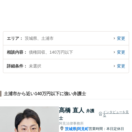
の将来を見据えた、納得の解
決を目指します。まずはお気
軽にご相談ください。【駐車
場有】
エリア
茨城県、土浦市
変更
相談内容
債権回収、140万円以下
変更
詳細条件
未選択
変更
土浦市から近い140万円以下に強い弁護士
髙橋 直人
弁護
インタビューを見
る
士
阿見法律事務所
茨城県
阿見町
営業時間：本日定休日
|