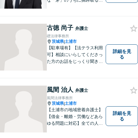
な「芽」のうちに摘み取るこ
とが大切です。少しでも不安
に感じることがあれば、ご相
談ください。
古徳 尚子
弁護士
礎法律事務所
茨城県
土浦市
|
【駐車場有】【法テラス利用
詳細を見
可】相談にいらしてくださっ
る
た方のお話をじっくり聞き、
ともに解決方法を考えていく
ことを心がけています。法律
相談は早めの相談が大切で
す。皆様が相談しやすい環境
風間 治人
弁護士
を整えておりますので、お気
風間法律事務所
軽にご相談ください。
茨城県
土浦市
|
【土浦市の地域密着弁護士】
詳細を見
【借金・離婚・労働などあら
る
ゆる問題に対応】全ての人へ
の誠意を忘れず、1つ1つの問
題に向き合います。依頼者様