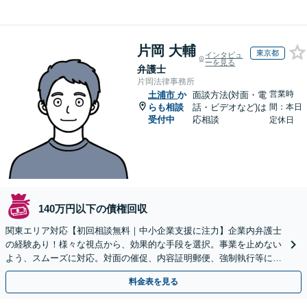
片岡 大輔
東京都
インタビュ
ーを見る
弁護士
片岡法律事務所
営業時
土浦市
か
面談方法(対面・電
らも相談
話・ビデオなど)は
間：本日
受付中
応相談
定休日
140万円以下の債権回収
関東エリア対応【初回相談無料｜中小企業支援に注力】企業内弁護士
の経験あり！様々な視点から、効果的な手段を選択。事業を止めない
よう、スムーズに対応。対面の催促、内容証明郵便、強制執行等に精
通。お困りの方はすぐにご相談を【オンライン面談◎】
料金表を見る