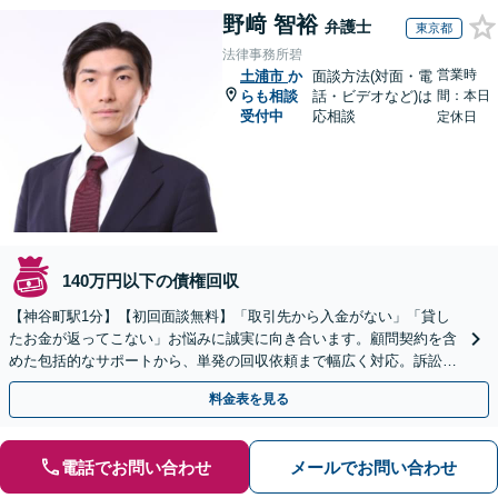
野﨑 智裕
弁護士
東京都
法律事務所碧
営業時
土浦市
か
面談方法(対面・電
らも相談
話・ビデオなど)は
間：本日
受付中
応相談
定休日
140万円以下の債権回収
【神谷町駅1分】【初回面談無料】「取引先から入金がない」「貸し
たお金が返ってこない」お悩みに誠実に向き合います。顧問契約を含
めた包括的なサポートから、単発の回収依頼まで幅広く対応。訴訟や
交渉で、権利を守るために尽力【夜間相談可】
料金表を見る
電話でお問い合わせ
メールでお問い合わせ