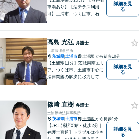
【土浦駅徒歩15分】【無料駐
詳細を見
車場あり】【法テラス利用
る
可】土浦市、つくば市、石岡
市、かすみがうら市、稲敷
市、牛久市、阿見町、美浦村
ほか、県内・県外対応しま
す。
髙島 光弘
弁護士
土浦法律事務所
茨城県
土浦市
土浦駅
から徒歩10分
|
【土浦駅11分】茨城県南エリ
詳細を見
ア、つくば市、土浦市中心に
る
法律問題の解決に尽力してお
ります。地域の実情を踏まえ
た丁寧な対応を心掛けていま
す。お困りごとがありました
篠﨑 直樹
ら、お気軽にご相談くださ
弁護士
い。
土浦篠﨑法律事務所
茨城県
土浦市
土浦駅
から徒歩1分
|
【JR土浦駅直結・徒歩2分｜
詳細を見
弁護士直通】トラブルは小さ
る