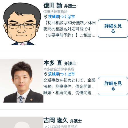
実現するために精一杯努力い
億田 諭
弁護士
たします。お気軽にご相談く
億田法律事務所
ださい。
茨城県
つくば市
|
【初回相談は30分無料／休日
詳細を見
夜間の相談も対応可能です
る
（※要事前予約）】ご相談、
ご依頼をいただいた方が、次
の一歩を踏み出せるアドバイ
スを心がけています。お気軽
にお問合せください。
本多 直
弁護士
本多総合法律事務所
茨城県
つくば市
|
交通事故を初めとして、企業
詳細を見
法務、刑事事件、借金問題、
る
離婚・相続問題、労働問題そ
の他幅広い事件に対応してお
ります。 皆様にとって最良の
結果をご提供できるよう、誠
実・迅速・丁寧な事件処理を
吉岡 隆久
弁護士
心掛けています。
つくば紫峰法律事務所