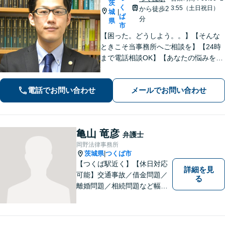
茨
く
3:55（土日祝日）
から徒歩2
城
|
ば
分
県
市
【困った。どうしよう。。】【そんな
ときこそ当事務所へご相談を】【24時
まで電話相談OK】【あなたの悩みを聞
かせて下さい】財産分与、遺産分割、
交通事故、未払賃金、債権回収など解
電話でお問い合わせ
メールでお問い合わせ
決実績多数。ご相談内容にとことん向
き合い、最善の解決を目指します。
亀山 竜彦
弁護士
岡野法律事務所
茨城県
つくば市
|
【つくば駅近く】【休日対応
詳細を見
可能】交通事故／借金問題／
る
離婚問題／相続問題など幅広
い分野に対応可能。法律的な
解決だけでなく、 一緒に悩
み、考え、依頼者様の希望を