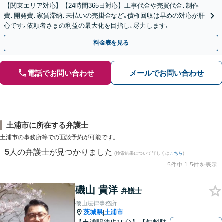
【関東エリア対応】【24時間365日対応】工事代金や売買代金､制作
費､開発費､家賃滞納､未払いの売掛金など｡債権回収は早めの対応が肝
心です｡依頼者さまの利益の最大化を目指し､尽力します｡
料金表を見る
電話でお問い合わせ
メールでお問い合わせ
土浦市に所在する弁護士
土浦市の事務所等での面談予約が可能です。
5
人の弁護士が見つかりました
(検索結果について詳しくは
こちら
)
5件中 1-5件を表示
磯山 貴洋
弁護士
磯山法律事務所
茨城県
土浦市
|