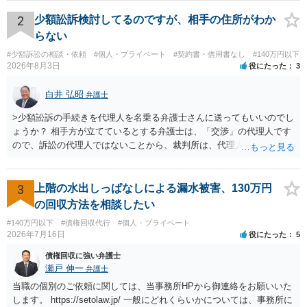
されない場合には、貴殿には任意に返金する意思がないものと判断
し、やむを得ず、返還金23万円及びこれに対する遅延損害金の支払い
2
少額訟訴検討してるのですが、相手の住所がわか
を求める民事訴訟、支払督促その他必要な法的手続を直ちに講じま
らない
す。 その際には、訴訟に要する費用その他法令上認められる金員につ
#少額訴訟の相談・依頼
#個人・プライベート
#契約書・借用書なし
#140万円以下
いても併せて請求する予定ですので、あらかじめ申し添えます。 本件
2026年8月3日
役にたった
3
は、貴殿自らが契約を解約したことによって生じた返還義務の履行を
求めるものにすぎません。貴殿の仕入先との取引関係や返金時期など
白井 弘昭
弁護士
の内部事情は、私に対する返還義務の発生や履行時期には何ら影響を
及ぼすものではありません。 これ以上、本件の解決を不必要に遅延さ
>少額訟訴の手続きを代理人を名乗る弁護士さんに送ってもいいのでし
せることなく、誠意をもって速やかに返金手続を履行されるよう、強
ょうか？ 相手方が立てているとする弁護士は、「交渉」の代理人です
く求めます。 以上
ので、訴訟の代理人ではないことから、裁判所は、代理人宛ての訴状
を受け取ることは無いと思われます。 なお、交渉段階で代理人が就い
ている場合は、相手方（被告）の住所で訴状を作成提出し、裁判所に
代理人が就いていたことを知らせると（訴状の記載内容から明らかな
3
上階の水出しっぱなしによる漏水被害、130万円
場合も）、裁判所が当該代理人弁護士に事前連絡し、引き続き訴訟も
の回収方法を相談したい
受任するかを聞いたうえで、受任の意志が明らかになったところで、
#140万円以下
#債権回収代行
#個人・プライベート
直接被告に送達するのではなく、代理人に訴状の受領を促すこともあ
2026年7月16日
役にたった
5
ります。 ラインのやり取りでしか証拠がないと、実際の本人性が明ら
かではありません。もちろん弁護士（２０万円の請求で代理人弁護士
債権回収に強い弁護士
に委任するかも疑わしいのですが）も住所は明らかにしないでしょ
瀬戸 伸一
弁護士
う。 何か本人を示す事実（振込先などの情報）から、相手の住所等の
当職の個別のご依頼に関しては、当事務所HPから御連絡をお願いいた
情報を割り出していくしかないように思えます。 以上、ご参考まで。
します。 https://setolaw.jp/ 一般にどれくらいかについては、事務所に