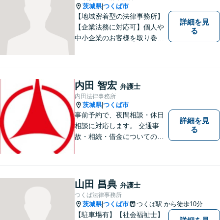
茨城県
つくば市
|
【地域密着型の法律事務所】
詳細を見
【企業法務に対応可】個人や
る
中小企業のお客様を取り巻く
法的紛争を解決し、予防する
ためのお手伝いをしておりま
す。また、相続分野では相続
人38名の案件の対応経験がご
内田 智宏
弁護士
ざいます。ぜひ、お気軽にご
内田法律事務所
相談ください。
茨城県
つくば市
|
事前予約で、夜間相談・休日
詳細を見
相談に対応します。 交通事
る
故・相続・借金についてのご
相談は初回無料で実施いたし
ますので、お問合せくださ
い。
山田 昌典
弁護士
つくば法律事務所
茨城県
つくば市
つくば駅
から徒歩10分
|
【駐車場有】【社会福祉士】