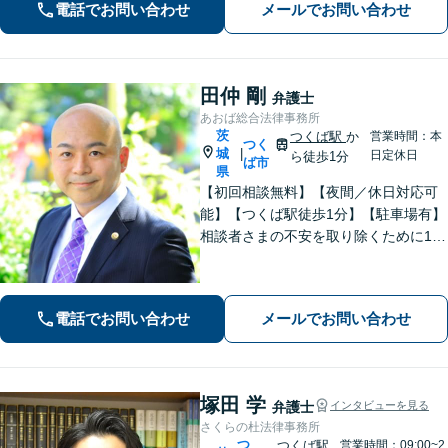
電話でお問い合わせ
メールでお問い合わせ
続・遺言】残された借金・不動産に困
っていませんか？
田仲 剛
弁護士
あおば総合法律事務所
茨
つくば駅
か
営業時間：本
つく
城
|
日定休日
ら徒歩1分
ば市
県
【初回相談無料】【夜間／休日対応可
能】【つくば駅徒歩1分】【駐車場有】
相談者さまの不安を取り除くために1件
1件のご相談に時間をかけて対応し、相
談者さまに寄り添った解決方法を提案
することを心がけています。まずはお
電話でお問い合わせ
メールでお問い合わせ
気軽にお問い合わせください。
塚田 学
弁護士
インタビューを見る
さくらの杜法律事務所
つ
つくば駅
営業時間：09:00~2