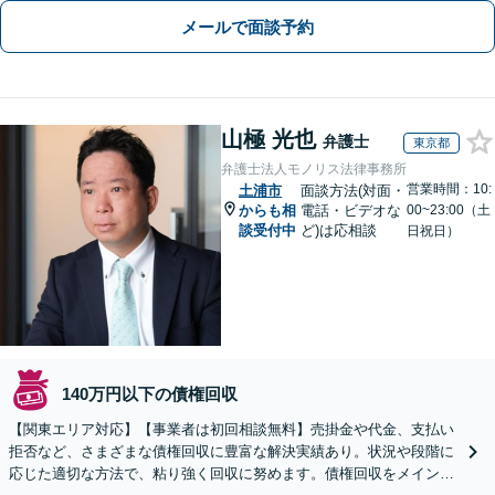
メールで面談予約
山極 光也
弁護士
東京都
弁護士法人モノリス法律事務所
営業時間：10:
土浦市
面談方法(対面・
からも相
電話・ビデオな
00~23:00（土
談受付中
ど)は応相談
日祝日）
140万円以下の債権回収
【関東エリア対応】【事業者は初回相談無料】売掛金や代金、支払い
拒否など、さまざまな債権回収に豊富な解決実績あり。状況や段階に
応じた適切な方法で、粘り強く回収に努めます。債権回収をメインと