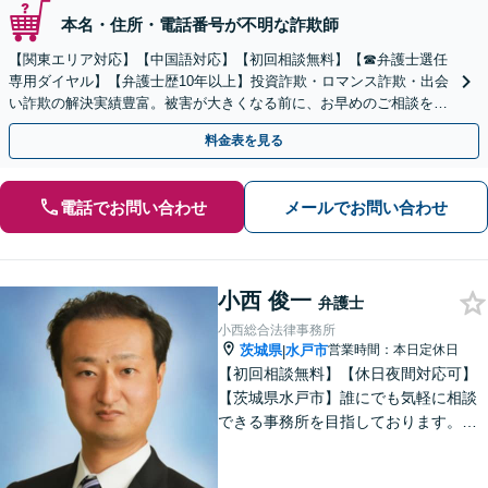
本名・住所・電話番号が不明な詐欺師
【関東エリア対応】【中国語対応】【初回相談無料】【☎︎弁護士選任
専用ダイヤル】【弁護士歴10年以上】投資詐欺・ロマンス詐欺・出会
い詐欺の解決実績豊富。被害が大きくなる前に、お早めのご相談を。
セカンドオピニオン・オンラインの対応も可能
料金表を見る
電話でお問い合わせ
メールでお問い合わせ
小西 俊一
弁護士
小西総合法律事務所
茨城県
水戸市
営業時間：本日定休日
|
【初回相談無料】【休日夜間対応可】
【茨城県水戸市】誰にでも気軽に相談
できる事務所を目指しております。依
頼者の方の費用対効果の観点からもご
納得の行くまでご説明をいたします。