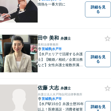
情熱を一番大切に
詳細を見
る
田中 美和
弁護士
美和法律事務所
茨城県
水戸市
|
【水戸エリアで活躍する弁護
詳細を見
士】【離婚／相続／企業法務
る
など】女性弁護士複数所属／
多岐にわたる分野で解決実績
あり。皆様の新たな一歩を支
援すべく、多面的にサポート
いたします。お困りごとがあ
佐藤 大志
弁護士
ればお気軽にご相談くださ
弁護士法人水戸翔合同法律事務所
い。
茨城県
水戸市
|
【水戸駅15分】弁護士歴35年
詳細を見
以上！医療過誤・消費者被害