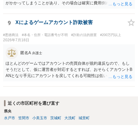
がかかってしまうことがあり、その場合は確実に費用倒れになりそう
です（調査費用は相手に請求できないのが原則だからです）。
9
Xによるゲームアカウント詐欺被害
#悪徳商法
#本名・住所・電話番号が不明
#詐欺の法的措置
#200万円以上
2026年7月18日
匿名A
弁護士
ほとんどのゲームではアカウントの売買自体が規約違反なので、もし
そうだとして、仮に運営者が対応するとすれば、おそらくアカウントB
ANとなり手元にアカウントを戻してくれる可能性は低いかもしれませ
ん。さらにいえば、最悪の場合、貴殿も運営者から出禁処分（登録拒
絶）を食らう可能性があります。RMTが許されているゲーム（海外の
運営会社にはそのようなスタンスの事業者もいます）であれば結論は
変わるかもしれませんが…
近くの市区町村を選び直す
県央
水戸市
笠間市
小美玉市
茨城町
大洗町
城里町