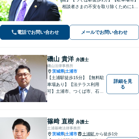
相談者さまの不安を取り除くために1件
1件のご相談に時間をかけて対応し、相
談者さまに寄り添った解決方法を提案
することを心がけています。まずはお
電話でお問い合わせ
メールでお問い合わせ
気軽にお問い合わせください。
磯山 貴洋
弁護士
磯山法律事務所
茨城県
土浦市
|
【土浦駅徒歩15分】【無料駐
詳細を見
車場あり】【法テラス利用
る
可】土浦市、つくば市、石岡
市、かすみがうら市、稲敷
市、牛久市、阿見町、美浦村
ほか、県内・県外対応しま
す。
篠﨑 直樹
弁護士
土浦篠﨑法律事務所
茨城県
土浦市
土浦駅
から徒歩1分
|