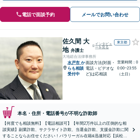
電話で面談予約
メールでお問い合わせ
佐久間 大
東京都
インタビュ
ーを見る
地
弁護士
大地総合法律事務所
営業時間：0
水戸市
か
面談方法(対面・
らも相談
電話・ビデオな
0:00~23:55
受付中
ど)は応相談
（土日）
本名・住所・電話番号が不明な詐欺師
【何度でも相談無料】【電話相談可】【年間2万件以上の圧倒的な相
談実績】副業詐欺、サクラサイト詐欺、当選金詐欺、支援金詐欺に関
することならお任せください！パラリーガル在籍&迅速対応【浜松町