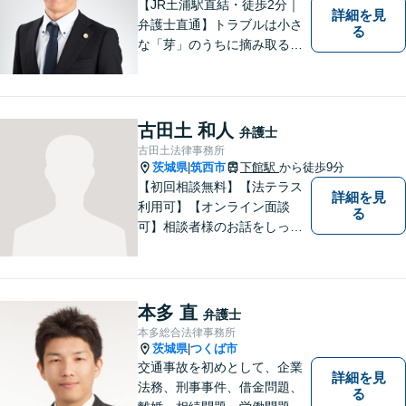
【JR土浦駅直結・徒歩2分｜
詳細を見
弁護士直通】トラブルは小さ
る
な「芽」のうちに摘み取るこ
とが大切です。少しでも不安
に感じることがあれば、ご相
談ください。
古田土 和人
弁護士
古田土法律事務所
茨城県
筑西市
下館駅
から徒歩9分
|
【初回相談無料】【法テラス
詳細を見
利用可】【オンライン面談
る
可】相談者様のお話をしっか
りと聞き、丁寧に対応いたし
ます。ひとりで悩まずにご相
談ください。
本多 直
弁護士
本多総合法律事務所
茨城県
つくば市
|
交通事故を初めとして、企業
詳細を見
法務、刑事事件、借金問題、
る