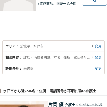
る
（霊感商法、旧統一協会問題
を含む）・相続に注力する弁
護士。皆様の権利を守るた
め、日々勉強、積極的に行動
し、解決へと導いてまいりま
す。お気軽にご相談くださ
い。【メール24時間受付中】
エリア
茨城県、水戸市
変更
相談内容
詐欺・消費者問題、本名・住所・電話番号が不明
変更
詳細条件
未選択
変更
水戸市から近い本名・住所・電話番号が不明に強い弁護士
片岡 優
弁護士
インタビューを見る