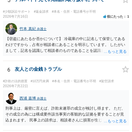
5
を特定した後は、返金の理屈があるかどうかを確認していきます。 基
本的に贈与に該当する場合には返金請求ができません。 詐欺を含め、
#少額訴訟サポート
#返金請求
#本名・住所・電話番号が不明
当方に返金の理屈があるかどうかを確認していきます。 さらに、渡し
2026年7月16日
役にたった
1
た金額について、裏付けがあるかどうかも精査します。 上記を経て、
身元の特定、返金の理屈があると判断できるのであれば、まずは交渉
竹本 真紀
弁護士
からスタートすることになるでしょう。 ご理解のとおり、詐欺である
【窃盗にあたるか否かについて】 冷蔵庫の中に記名して保管してある
ことの立証は簡単ではありません。 刑事事件化が出来るのであれば、
わけですから，占有が相談者にあることを明示しています。 したがい
返金交渉で有利になる可能性がありますが、民事上の詐欺の立証以上
まして，記名を認識して相談者のものであることを認識していながら
に難しいところがあります。 こちらについては、一度、最寄りの警察
持ち出した場合には，相談者の占有を奪ったことになりますから，窃
署に被害相談をするようにしてください。 具体的な見通しに関して
盗罪が成立します。 しかし，窃盗罪は，故意犯です。 過失犯の場合に
は、証拠を拝見する必要があるため、直接弁護士にご相談された方が
は，窃盗罪は成立しません。処罰規定がないからです。 おそらく，持
6
友人との金銭トラブル
良いかと思います。
ち出した方は，相談者の記名に気づかず，自分のものと間違えて持ち
出してしまったのでしょう。 残っているのが無記名（つまり，自分の
#詐欺の法的措置
#10万円未満
#本名・住所・電話番号が不明
#架空請求
物に記名していない）のようですから，記名を気にしていない方だと
2026年7月22日
思います。 この場合は，過失にすぎませんから，窃盗罪は成立せず，
刑事的処罰を求めることはできません。 【弁償してもらうことは可能
西浦 嘉博
弁護士
か】 刑事ではなく民事の場合，不法行為に基づく損害賠償請求が問題
刑事上は、厳密に言えば、詐欺未遂罪の成立が検討し得ます。 ただ、
となります。 不法行為に基づく損害賠償請求は，故意だけではなく過
その成立の為には構成要件該当事実の客観的な証拠を要することが見
失も対象となります。 したがいまして，弁償してもらうことは可能で
込まれます。 民事上の請求は、相談者さんに損害が生じていない以
す。 ただし，間違えた方が誰かわかることが重要にはなります。
上、困難な様に思われます。 より詳細な事項についてお聞きになりた
い場合、最寄りの法律事務所での相談を検討ください。 上記、ご参考