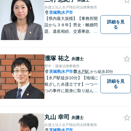
弁護士
弁護士法人水戸翔合同法律事務所
茨城県
水戸市
|
【県内最大規模】【事務所開
詳細を見
設から３８年】男女・離婚問
る
題、遺産相続、交通事故、労
働問題、刑事事件などさまざ
まな法律トラブルに対応する
地域密着の女性弁護士。お困
りごとがあればお気軽にご相
瀧塚 祐之
弁護士
談ください！お一人おひとり
野中・瀧塚法律事務所
に誠実に向き合います。
茨城県
水戸市
水戸駅
から徒歩10分
|
【水戸駅徒歩10分】【地域に
詳細を見
根ざした弁護士です】一つ一
る
つの事件に親身に取り組んで
いくことを心がけています。
【開設55年以上の法律事務
所】相談者の意向をきちんと
丸山 幸司
把握した上で、正当な権利を
弁護士
守るために丁寧な対応を致し
弁護士法人水戸翔合同法律事務所
ます。
茨城県
水戸市
|