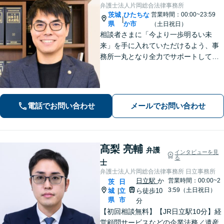
弁護士法人片岡総合法律事務所
茨城
ひたちな
営業時間：00:00~23:59
|
県
か市
（土日祝日）
相談者さまに「今より一歩明るい未
来」を手に入れていただけるよう、事
務所一丸となり全力でサポートしてま
いります。独自の経営顧問サービスを
提供する企業法務／税理士の資格を活
かした相続関連業務／交通事故などに
幅広く対応します【初回相談無料】
電話でお問い合わせ
メールでお問い合わせ
【土日祝対応可】
髙梨 亮輔
弁護
インタビューを見
る
士
弁護士法人片岡総合法律事務所 日立事務所
日立駅
か
営業時間：00:00~2
茨
日
3:59（土日祝日）
城
立
ら徒歩10
|
県
市
分
【初回相談無料】【JR日立駅10分】経
営顧問サービスなどの企業法務／遺産