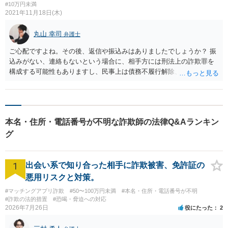
#10万円未満
2021年11月18日(木)
丸山 幸司
弁護士
ご心配ですよね。その後、返信や振込みはありましたでしょうか？ 振
込みがない、連絡もないという場合に、相手方には刑法上の詐欺罪を
構成する可能性もありますし、民事上は債務不履行解除、損害賠償請
求をすることが可能です。ただ、サイト上での取引であるため、相手
方の特定などに困難があり、弁護士に委任をしても、少なくない費用
負担を強いられる可能性があります。 諦められない場合は、お近くの
弁護士にご相談ください。無料相談などもありますので、ご活用くだ
本名・住所・電話番号が不明な詐欺師の法律Q&Aランキン
さい。
グ
1
出会い系で知り合った相手に詐欺被害、免許証の
悪用リスクと対策。
#マッチングアプリ詐欺
#50〜100万円未満
#本名・住所・電話番号が不明
#詐欺の法的措置
#恐喝・脅迫への対応
2026年7月26日
役にたった
2