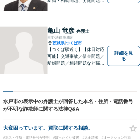
離婚・相続問題、労働問題そ
の他幅広い事件に対応してお
ります。 皆様にとって最良の
結果をご提供できるよう、誠
実・迅速・丁寧な事件処理を
亀山 竜彦
弁護士
心掛けています。
岡野法律事務所
茨城県
つくば市
|
【つくば駅近く】【休日対応
詳細を見
可能】交通事故／借金問題／
る
離婚問題／相続問題など幅広
い分野に対応可能。法律的な
解決だけでなく、 一緒に悩
み、考え、依頼者様の希望を
実現するために精一杯努力い
たします。お気軽にご相談く
水戸市の表示中の弁護士が回答した本名・住所・電話番号
ださい。
が不明な詐欺師に関する法律Q&A
大変困っています。買取に関する相談。
#本名・住所・電話番号が不明
#ぼったくり被害
#返金請求
#オークション詐欺