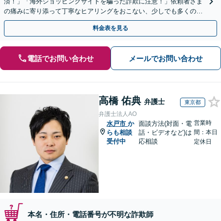
済！」「海外ショッピングサイトを騙った詐欺に注意！」依頼者さま
の痛みに寄り添って丁寧なヒアリングをおこない、少しでも多くの返
金が得られるよう尽力します！
料金表を見る
電話でお問い合わせ
メールでお問い合わせ
高橋 佑典
弁護士
東京都
弁護士法人AO
営業時
水戸市
か
面談方法(対面・電
らも相談
話・ビデオなど)は
間：本日
受付中
応相談
定休日
本名・住所・電話番号が不明な詐欺師