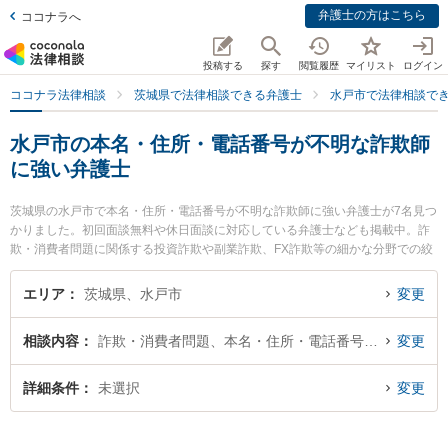
弁護士の方はこちら
ココナラへ
投稿する
探す
閲覧履歴
マイリスト
ログイン
ココナラ法律相談
茨城県で法律相談できる弁護士
水戸市で法律相談で
水戸市の本名・住所・電話番号が不明な詐欺師
に強い弁護士
茨城県の水戸市で本名・住所・電話番号が不明な詐欺師に強い弁護士が7名見つ
かりました。初回面談無料や休日面談に対応している弁護士なども掲載中。詐
欺・消費者問題に関係する投資詐欺や副業詐欺、FX詐欺等の細かな分野での絞
り込み検索もでき便利です。特に小西総合法律事務所の小西 俊一弁護士やベリ
ーベスト法律事務所 水戸オフィスの出縄 絢弁護士、弁護士法人水戸翔合同法律
エリア
茨城県、水戸市
変更
事務所の三村 悠紀子弁護士のプロフィール情報や弁護士費用、強みなどが注目
されています。『水戸市で土日や夜間に発生した本名・住所・電話番号が不明
相談内容
詐欺・消費者問題、本名・住所・電話番号が不明
変更
な詐欺師のトラブルを今すぐに弁護士に相談したい』『本名・住所・電話番号
が不明な詐欺師のトラブル解決の実績豊富な近くの弁護士を検索したい』『初
回相談無料で本名・住所・電話番号が不明な詐欺師を法律相談できる水戸市内
詳細条件
未選択
変更
の弁護士に相談予約したい』などでお困りの相談者さんにおすすめです。