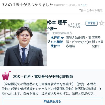
7
人の弁護士が見つかりました
(検索結果について詳しくは
こちら
)
7件中 1-7件を表示
松本 理平
東京都
インタビュ
ーを見る
弁護士
青山北町法律事務所
営業時
水戸市
か
面談方法(対面・電
らも相談
話・ビデオなど)は
間：本日
受付中
応相談
定休日
本名・住所・電話番号が不明な詐欺師
【金融機関での勤務歴のある実務経験豊富な弁護士】【投資・不動産
詐欺／起業や仮想通貨セミナーなどの情報商材詐欺】被害額の請求対
応いたします。自分を責め、泣き寝入りをせずに、法律と交渉のプロ
にまずはご相談ください。【表参道駅から徒歩3分】
料金表を見る