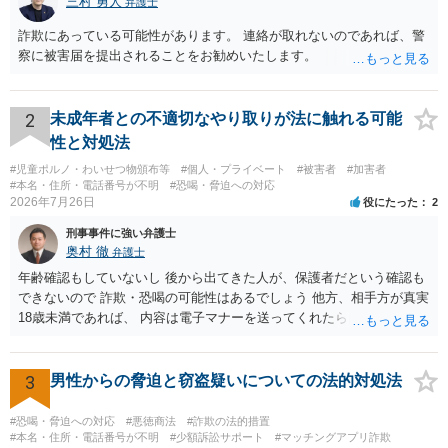
三村 勇人
弁護士
詐欺にあっている可能性があります。 連絡が取れないのであれば、警
察に被害届を提出されることをお勧めいたします。
2
未成年者との不適切なやり取りが法に触れる可能
性と対処法
#児童ポルノ・わいせつ物頒布等
#個人・プライベート
#被害者
#加害者
#本名・住所・電話番号が不明
#恐喝・脅迫への対応
2026年7月26日
役にたった
2
刑事事件に強い弁護士
奥村 徹
弁護士
年齢確認もしていないし 後から出てきた人が、保護者だという確認も
できないので 詐欺・恐喝の可能性はあるでしょう 他方、相手方が真実
18歳未満であれば、 内容は電子マナーを送ってくれたら自慰行為など
の動画を要望通りに撮って送るよと言ったやりとりでした。 自分は動
画の尺は10分ほど、服を着たままで胸を触って欲しい、などの要望を
して、要求された金額(1000円程度)の電子マネーを送信してしまいま
3
男性からの脅迫と窃盗疑いについての法的対処法
した。 そこから、撮影するまで暇なので顔の雰囲気の写真を交換して
欲しい、住んでいる都道府県と区を教えてと言われたので教えたりと
#恐喝・脅迫への対応
#悪徳商法
#詐欺の法的措置
言ったやり取りをしていました。 というやりとりは、青少年条例違反
#本名・住所・電話番号が不明
#少額訴訟サポート
#マッチングアプリ詐欺