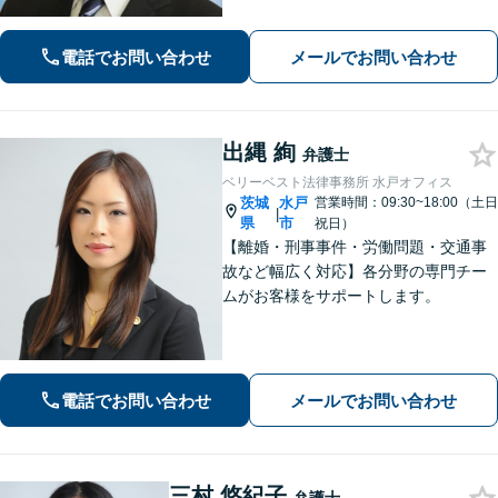
お困りのことがございましたらお気軽
にご相談ください。
電話でお問い合わせ
メールでお問い合わせ
出縄 絢
弁護士
ベリーベスト法律事務所 水戸オフィス
茨城
水戸
営業時間：09:30~18:00（土日
|
県
市
祝日）
【離婚・刑事事件・労働問題・交通事
故など幅広く対応】各分野の専門チー
ムがお客様をサポートします。
電話でお問い合わせ
メールでお問い合わせ
三村 悠紀子