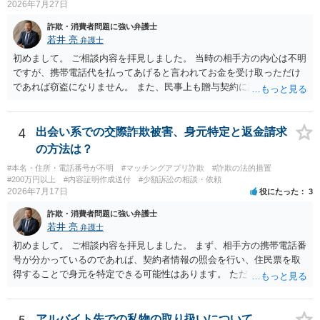
2026年7月27日
（わいせつ行為）の疑いがあります。18歳未満と知らなくても処罰可
能です。
詐欺・消費者問題に強い弁護士
若井 亮
弁護士
初めまして。 ご相談内容を拝見しました。 当時の相手方の内心は不明
ですが、携帯電話代を払ってあげると言われてお金を受け取っただけ
であれば窃盗になりません。 また、民事上も贈与契約に該当すると思
われるところ、返済の義務はありません。 これ以上のやり取りをせ
ず、可能であればブロックをするようにしてください。 ご不安であれ
ば、最寄りの警察署に相談をしても良いかもしれません。 以上、ご参
4
出会い系での交際詐欺被害、身元特定と返金請求
考になれば幸いです。
の方法は？
#本名・住所・電話番号が不明
#マッチングアプリ詐欺
#詐欺の法的措置
#200万円以上
#内容証明作成送付
#少額訴訟の相談・依頼
2026年7月17日
役にたった
3
詐欺・消費者問題に強い弁護士
若井 亮
弁護士
初めまして。 ご相談内容を拝見しました。 まず、相手方の携帯電話番
号が分かっているのであれば、契約者情報の照会を行い、住民票を取
得することで身元を特定できる可能性はあります。 ただ、他人名義の
携帯電話であるなどした場合には特定に結びつけることは難しいとこ
ろです。 LINEについても、詐欺の事案であれば照会できる可能性はあ
りますが、携帯電話の番号を経由する方法より難しくなります。 身元
アルバイト先での私物の取り扱いについて