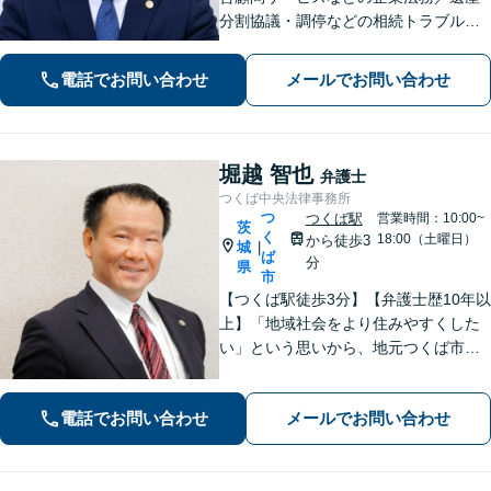
分割協議・調停などの相続トラブルや
手続き／自己破産・任意整理など借金
問題を中心に、幅広くご相談を承りま
電話でお問い合わせ
メールでお問い合わせ
す【土日祝対応可】分かりやすく丁寧
な対応を心がけ、最善の解決を目指し
ます
堀越 智也
弁護士
つくば中央法律事務所
つ
つくば駅
営業時間：10:00~
茨
く
18:00（土曜日）
から徒歩3
城
|
ば
分
県
市
【つくば駅徒歩3分】【弁護士歴10年以
上】「地域社会をより住みやすくした
い」という思いから、地元つくば市で
開業◎【離婚・男女問題】慰謝料・養
育費など幅広いトラブルに対応【相
電話でお問い合わせ
メールでお問い合わせ
続・遺言】残された借金・不動産に困
っていませんか？