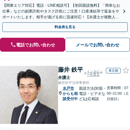
【関東エリア対応】電話・LINE相談可】【初回面談無料】「簡単なお
仕事」などの副業詐欺やタスク詐欺にご注意！口座凍結等で返金をサ
ポートいたします。相手が逃げる前に迅速対応！【弁護士が複数人在
籍】事務所内で連携し問題解決へ【休日・夜間面談可】
料金表を見る
電話でお問い合わせ
メールでお問い合わせ
藤井 鉄平
東京都
インタビュ
ーを見る
弁護士
藤井鉄平法律事務所
営業時間：07:
水戸市
面談方法(対面・
からも相
電話・ビデオな
00~21:00（土
談受付中
ど)は応相談
日祝日）