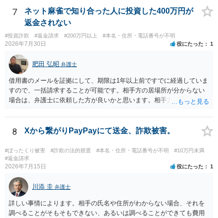
ください。
7
ネット麻雀で知り合った人に投資した400万円が
返金されない
#投資詐欺
#返金請求
#200万円以上
#本名・住所・電話番号が不明
2026年7月30日
役にたった
1
肥田 弘昭
弁護士
借用書のメールを証拠にして、期限は1年以上前ですでに経過していま
すので、一括請求することが可能です。相手方の居場所が分からない
場合は、弁護士に依頼した方が良いかと思います。相手方の居場所が
分かるのであれば、個人でもできるかと思います。ご参考にしてくだ
さい。
8
Xから繋がりPayPayにて送金、詐欺被害。
#ぼったくり被害
#詐欺の法的措置
#本名・住所・電話番号が不明
#10万円未満
#返金請求
2026年7月15日
役にたった
1
川添 圭
弁護士
詳しい事情によります。相手の氏名や住所がわからない場合、それを
調べることがそもそもできない、あるいは調べることができても費用