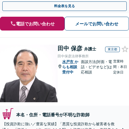
駅1分】※結婚詐欺・ロマンス詐欺に関するご相談はお断り
料金表を見る
電話でお問い合わせ
メールでお問い合わせ
田中 保彦
弁護士
東京都
田中保彦法律事務所
営業時
水戸市
か
面談方法(対面・電
らも相談
話・ビデオなど)は
間：本日
受付中
応相談
定休日
本名・住所・電話番号が不明な詐欺師
【投資詐欺に強い／豊富な実績】「悪質な投資詐欺から被害者を救